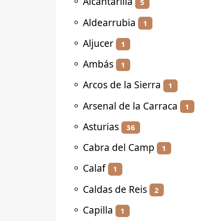
⚬
Alcantarilla
5
⚬
Aldearrubia
1
⚬
Aljucer
1
⚬
Ambás
1
⚬
Arcos de la Sierra
1
⚬
Arsenal de la Carraca
1
⚬
Asturias
36
⚬
Cabra del Camp
1
⚬
Calaf
1
⚬
Caldas de Reis
2
⚬
Capilla
1