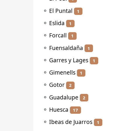
⚬
El Puntal
1
⚬
Eslida
1
⚬
Forcall
1
⚬
Fuensaldaña
1
⚬
Garres y Lages
1
⚬
Gimenells
1
⚬
Gotor
2
⚬
Guadalupe
2
⚬
Huesca
17
⚬
Ibeas de Juarros
1