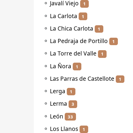
⚬
Javalí Viejo
1
⚬
La Carlota
1
⚬
La Chica Carlota
1
⚬
La Pedraja de Portillo
1
⚬
La Torre del Valle
1
⚬
La Ñora
1
⚬
Las Parras de Castellote
1
⚬
Lerga
1
⚬
Lerma
3
⚬
León
33
⚬
Los Llanos
1