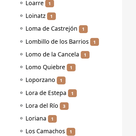
⚬
Loarre
1
⚬
Loinatz
1
⚬
Loma de Castrejón
1
⚬
Lombillo de los Barrios
1
⚬
Lomo de la Cancela
1
⚬
Lomo Quiebre
1
⚬
Loporzano
1
⚬
Lora de Estepa
1
⚬
Lora del Río
3
⚬
Loriana
1
⚬
Los Camachos
1