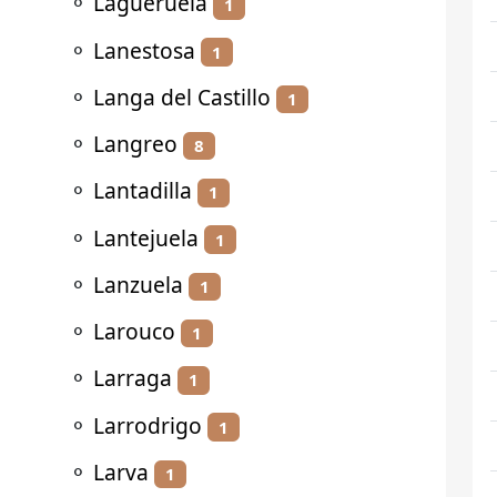
⚬
Lagueruela
1
⚬
Lanestosa
1
⚬
Langa del Castillo
1
⚬
Langreo
8
⚬
Lantadilla
1
⚬
Lantejuela
1
⚬
Lanzuela
1
⚬
Larouco
1
⚬
Larraga
1
⚬
Larrodrigo
1
⚬
Larva
1