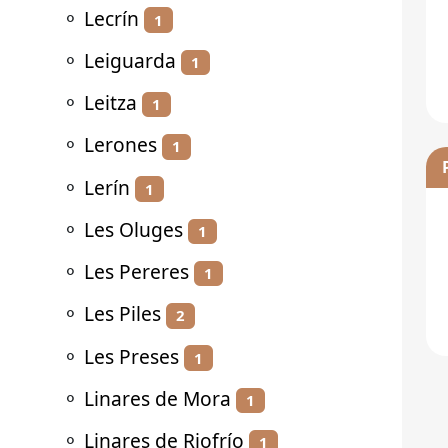
⚬
Lecrín
1
⚬
Leiguarda
1
⚬
Leitza
1
⚬
Lerones
1
⚬
Lerín
1
⚬
Les Oluges
1
⚬
Les Pereres
1
⚬
Les Piles
2
⚬
Les Preses
1
⚬
Linares de Mora
1
⚬
Linares de Riofrío
1