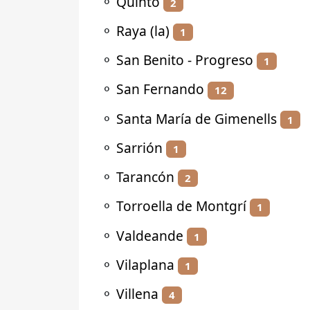
⚬
Quinto
2
⚬
Raya (la)
1
⚬
San Benito - Progreso
1
⚬
San Fernando
12
⚬
Santa María de Gimenells
1
⚬
Sarrión
1
⚬
Tarancón
2
⚬
Torroella de Montgrí
1
⚬
Valdeande
1
⚬
Vilaplana
1
⚬
Villena
4