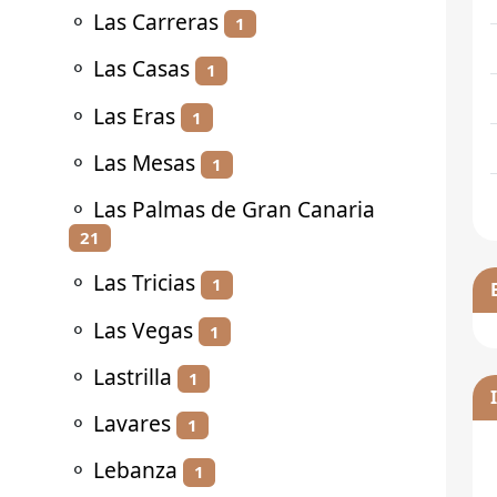
⚬
Las Carreras
1
⚬
Las Casas
1
⚬
Las Eras
1
⚬
Las Mesas
1
⚬
Las Palmas de Gran Canaria
21
⚬
Las Tricias
1
⚬
Las Vegas
1
⚬
Lastrilla
1
⚬
Lavares
1
⚬
Lebanza
1