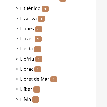
⚬
Lituénigo
1
⚬
Lizartza
1
⚬
Llanes
6
⚬
Llaves
1
⚬
Lleida
3
⚬
Llofriu
1
⚬
Llorac
1
⚬
Lloret de Mar
1
⚬
Llíber
1
⚬
Llívia
1