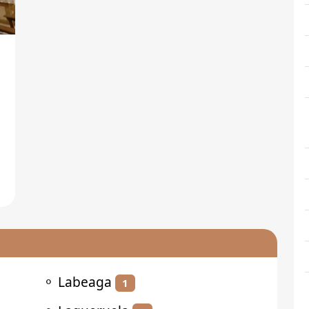
⚬
Labeaga
1