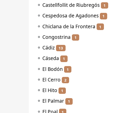
⚬
Castellfollit de Riubregós
1
⚬
Cespedosa de Agadones
1
⚬
Chiclana de la Frontera
1
⚬
Congostrina
1
⚬
Cádiz
13
⚬
Cáseda
1
⚬
El Bodón
1
⚬
El Cerro
2
⚬
El Hito
1
⚬
El Palmar
1
⚬
El Poal
1