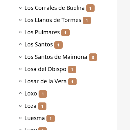
⚬
Los Corrales de Buelna
1
⚬
Los Llanos de Tormes
1
⚬
Los Pulmares
1
⚬
Los Santos
1
⚬
Los Santos de Maimona
3
⚬
Losa del Obispo
1
⚬
Losar de la Vera
1
⚬
Loxo
1
⚬
Loza
1
⚬
Luesma
1