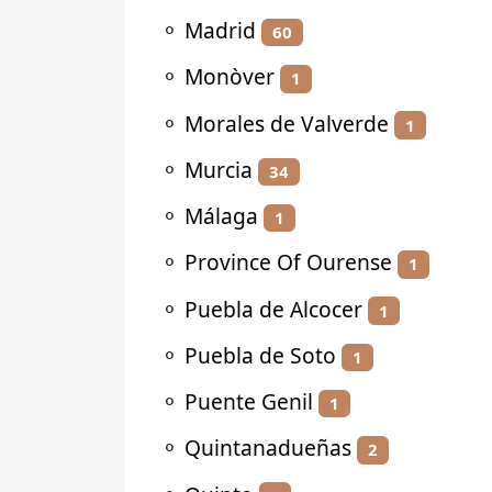
⚬
Madrid
60
⚬
Monòver
1
⚬
Morales de Valverde
1
⚬
Murcia
34
⚬
Málaga
1
⚬
Province Of Ourense
1
⚬
Puebla de Alcocer
1
⚬
Puebla de Soto
1
⚬
Puente Genil
1
⚬
Quintanadueñas
2