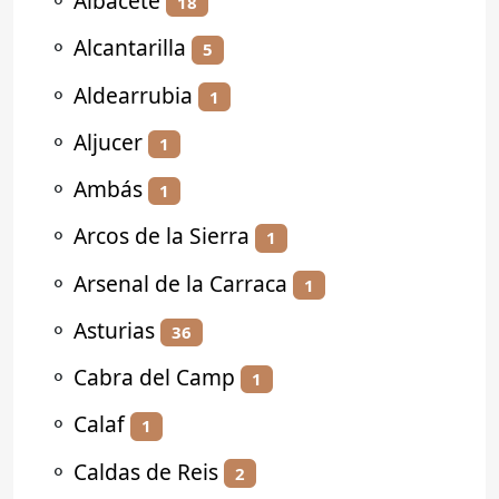
⚬
Albacete
18
⚬
Alcantarilla
5
⚬
Aldearrubia
1
⚬
Aljucer
1
⚬
Ambás
1
⚬
Arcos de la Sierra
1
⚬
Arsenal de la Carraca
1
⚬
Asturias
36
⚬
Cabra del Camp
1
⚬
Calaf
1
⚬
Caldas de Reis
2