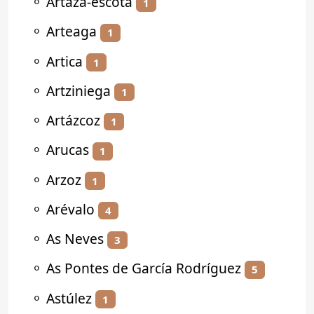
⚬
Artaza-escota
1
⚬
Arteaga
1
⚬
Artica
1
⚬
Artziniega
1
⚬
Artázcoz
1
⚬
Arucas
1
⚬
Arzoz
1
⚬
Arévalo
4
⚬
As Neves
3
⚬
As Pontes de García Rodríguez
5
⚬
Astúlez
1