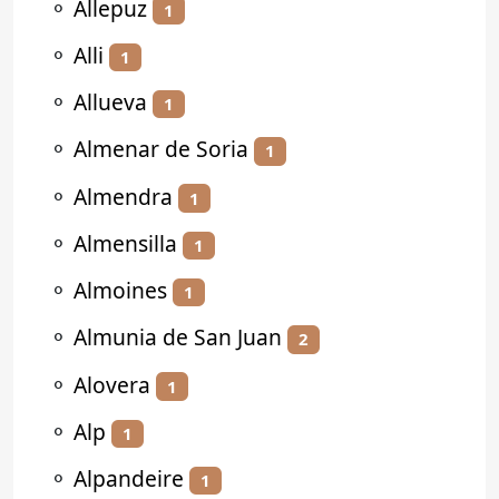
⚬
Allepuz
1
⚬
Alli
1
⚬
Allueva
1
⚬
Almenar de Soria
1
⚬
Almendra
1
⚬
Almensilla
1
⚬
Almoines
1
⚬
Almunia de San Juan
2
⚬
Alovera
1
⚬
Alp
1
⚬
Alpandeire
1