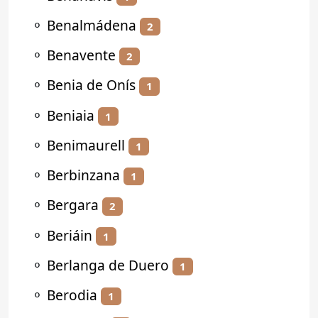
⚬
Benalmádena
2
⚬
Benavente
2
⚬
Benia de Onís
1
⚬
Beniaia
1
⚬
Benimaurell
1
⚬
Berbinzana
1
⚬
Bergara
2
⚬
Beriáin
1
⚬
Berlanga de Duero
1
⚬
Berodia
1