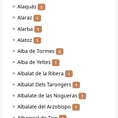
⚬
Alaquàs
2
⚬
Alaraz
1
⚬
Alarba
1
⚬
Alatoz
1
⚬
Alba de Tormes
2
⚬
Alba de Yeltes
1
⚬
Albalat de la Ribera
1
⚬
Albalat Dels Tarongers
1
⚬
Albalate de las Nogueras
1
⚬
Albalate del Arzobispo
1
⚬
Albarreal de Tajo