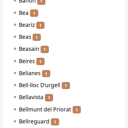
⚬
Bañón
1
⚬
Bea
1
⚬
Beariz
1
⚬
Beas
1
⚬
Beasain
1
⚬
Beires
1
⚬
Belianes
1
⚬
Bell-lloc D'urgell
1
⚬
Bellavista
1
⚬
Bellmunt del Priorat
1
⚬
Bellreguard
1