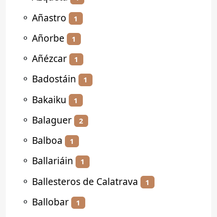
⚬
Añastro
1
⚬
Añorbe
1
⚬
Añézcar
1
⚬
Badostáin
1
⚬
Bakaiku
1
⚬
Balaguer
2
⚬
Balboa
1
⚬
Ballariáin
1
⚬
Ballesteros de Calatrava
1
⚬
Ballobar
1