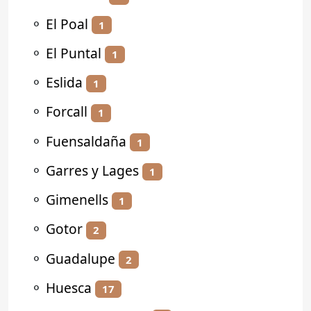
⚬
El Poal
1
⚬
El Puntal
1
⚬
Eslida
1
⚬
Forcall
1
⚬
Fuensaldaña
1
⚬
Garres y Lages
1
⚬
Gimenells
1
⚬
Gotor
2
⚬
Guadalupe
2
⚬
Huesca
17