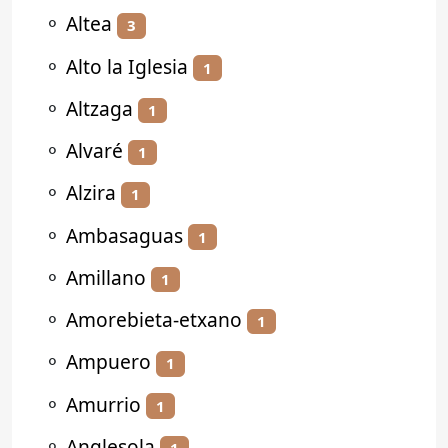
⚬
Altea
3
⚬
Alto la Iglesia
1
⚬
Altzaga
1
⚬
Alvaré
1
⚬
Alzira
1
⚬
Ambasaguas
1
⚬
Amillano
1
⚬
Amorebieta-etxano
1
⚬
Ampuero
1
⚬
Amurrio
1
⚬
Anglesola
1