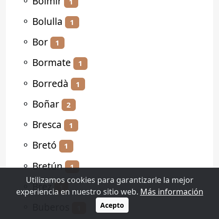
⚬
Bolmir
1
⚬
Bolulla
1
⚬
Bor
1
⚬
Bormate
1
⚬
Borredà
1
⚬
Boñar
2
⚬
Bresca
1
⚬
Bretó
1
⚬
Bretún
1
Utilizamos cookies para garantizarle la mejor
⚬
Brez
1
experiencia en nuestro sitio web.
Más información
⚬
Buberos
Acepto
1