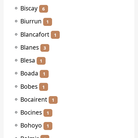
⚬
Biscay
6
⚬
Biurrun
1
⚬
Blancafort
1
⚬
Blanes
3
⚬
Blesa
1
⚬
Boada
1
⚬
Bobes
1
⚬
Bocairent
1
⚬
Bocines
1
⚬
Bohoyo
1