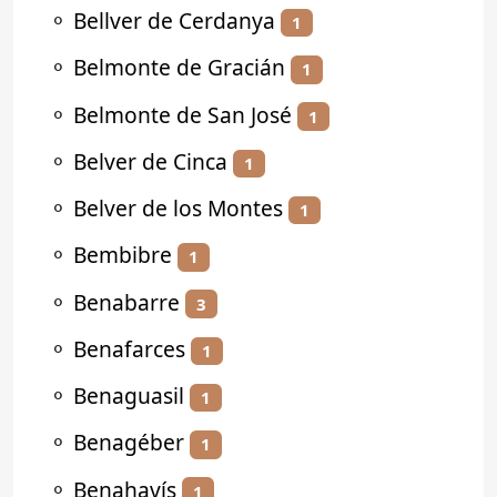
⚬
Bellver de Cerdanya
1
⚬
Belmonte de Gracián
1
⚬
Belmonte de San José
1
⚬
Belver de Cinca
1
⚬
Belver de los Montes
1
⚬
Bembibre
1
⚬
Benabarre
3
⚬
Benafarces
1
⚬
Benaguasil
1
⚬
Benagéber
1
⚬
Benahavís
1