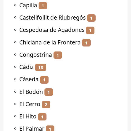
⚬
Capilla
1
⚬
Castellfollit de Riubregós
1
⚬
Cespedosa de Agadones
1
⚬
Chiclana de la Frontera
1
⚬
Congostrina
1
⚬
Cádiz
13
⚬
Cáseda
1
⚬
El Bodón
1
⚬
El Cerro
2
⚬
El Hito
1
⚬
El Palmar
1