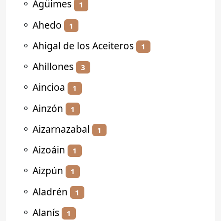
⚬
Agüimes
1
⚬
Ahedo
1
⚬
Ahigal de los Aceiteros
1
⚬
Ahillones
3
⚬
Aincioa
1
⚬
Ainzón
1
⚬
Aizarnazabal
1
⚬
Aizoáin
1
⚬
Aizpún
1
⚬
Aladrén
1
⚬
Alanís
1