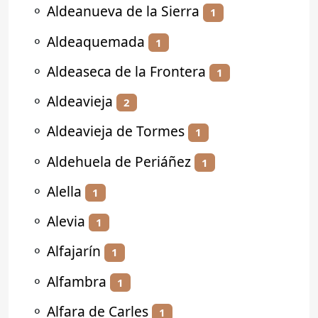
⚬
Aldeanueva de la Sierra
1
⚬
Aldeaquemada
1
⚬
Aldeaseca de la Frontera
1
⚬
Aldeavieja
2
⚬
Aldeavieja de Tormes
1
⚬
Aldehuela de Periáñez
1
⚬
Alella
1
⚬
Alevia
1
⚬
Alfajarín
1
⚬
Alfambra
1
⚬
Alfara de Carles
1