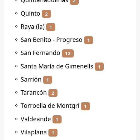
2
⚬
Quinto
2
⚬
Raya (la)
1
⚬
San Benito - Progreso
1
⚬
San Fernando
12
⚬
Santa María de Gimenells
1
⚬
Sarrión
1
⚬
Tarancón
2
⚬
Torroella de Montgrí
1
⚬
Valdeande
1
⚬
Vilaplana
1