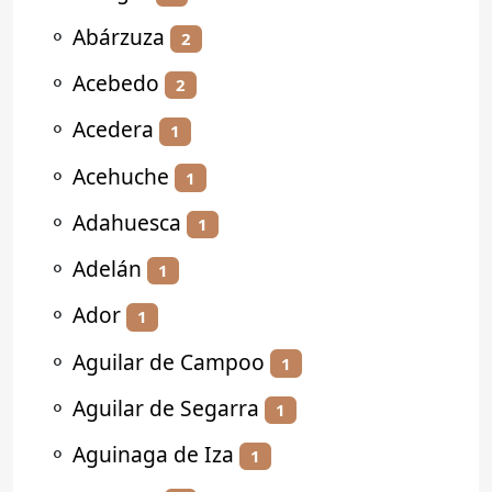
⚬
Abárzuza
2
⚬
Acebedo
2
⚬
Acedera
1
⚬
Acehuche
1
⚬
Adahuesca
1
⚬
Adelán
1
⚬
Ador
1
⚬
Aguilar de Campoo
1
⚬
Aguilar de Segarra
1
⚬
Aguinaga de Iza
1