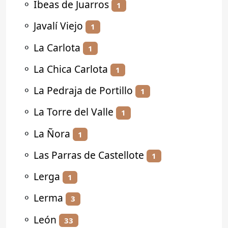
⚬
Ibeas de Juarros
1
⚬
Javalí Viejo
1
⚬
La Carlota
1
⚬
La Chica Carlota
1
⚬
La Pedraja de Portillo
1
⚬
La Torre del Valle
1
⚬
La Ñora
1
⚬
Las Parras de Castellote
1
⚬
Lerga
1
⚬
Lerma
3
⚬
León
33