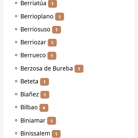
⚬
Berriatúa
1
⚬
Berrioplano
1
⚬
Berriosuso
1
⚬
Berriozar
1
⚬
Berrueco
1
⚬
Berzosa de Bureba
1
⚬
Beteta
1
⚬
Biañez
1
⚬
Bilbao
4
⚬
Biniamar
1
⚬
Binissalem
1