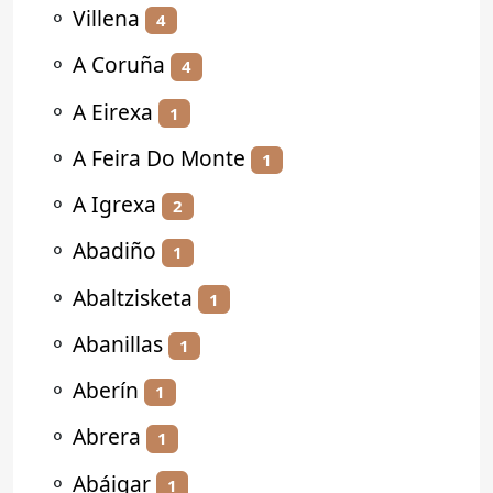
⚬
Villena
4
⚬
A Coruña
4
⚬
A Eirexa
1
⚬
A Feira Do Monte
1
⚬
A Igrexa
2
⚬
Abadiño
1
⚬
Abaltzisketa
1
⚬
Abanillas
1
⚬
Aberín
1
⚬
Abrera
1
⚬
Abáigar
1