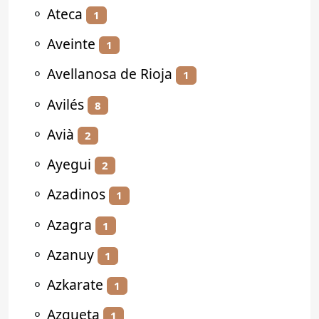
⚬
Ateca
1
⚬
Aveinte
1
⚬
Avellanosa de Rioja
1
⚬
Avilés
8
⚬
Avià
2
⚬
Ayegui
2
⚬
Azadinos
1
⚬
Azagra
1
⚬
Azanuy
1
⚬
Azkarate
1
⚬
Azqueta
1