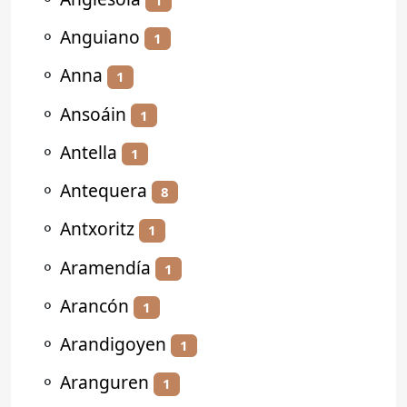
⚬
Anguiano
1
⚬
Anna
1
⚬
Ansoáin
1
⚬
Antella
1
⚬
Antequera
8
⚬
Antxoritz
1
⚬
Aramendía
1
⚬
Arancón
1
⚬
Arandigoyen
1
⚬
Aranguren
1