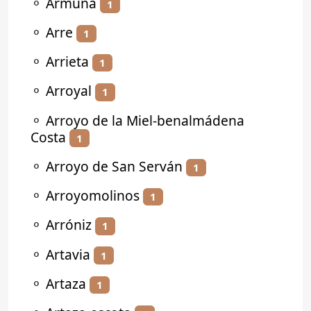
⚬
Armuña
1
⚬
Arre
1
⚬
Arrieta
1
⚬
Arroyal
1
⚬
Arroyo de la Miel-benalmádena
Costa
1
⚬
Arroyo de San Serván
1
⚬
Arroyomolinos
1
⚬
Arróniz
1
⚬
Artavia
1
⚬
Artaza
1