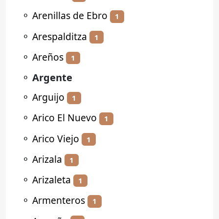
⚬
Arenillas de Ebro
1
⚬
Arespalditza
1
⚬
Areños
1
⚬
Argente
⚬
Arguijo
1
⚬
Arico El Nuevo
1
⚬
Arico Viejo
1
⚬
Arizala
1
⚬
Arizaleta
1
⚬
Armenteros
1