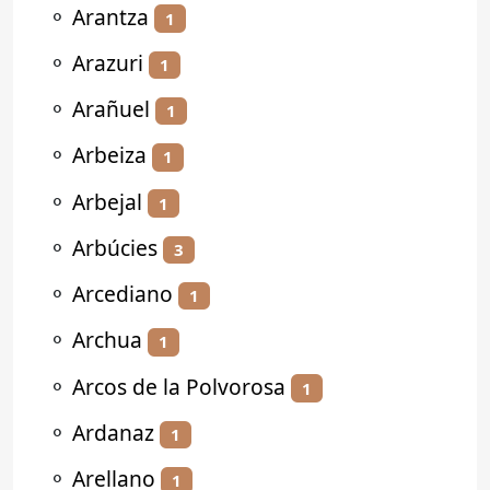
⚬
Arantza
1
⚬
Arazuri
1
⚬
Arañuel
1
⚬
Arbeiza
1
⚬
Arbejal
1
⚬
Arbúcies
3
⚬
Arcediano
1
⚬
Archua
1
⚬
Arcos de la Polvorosa
1
⚬
Ardanaz
1
⚬
Arellano
1