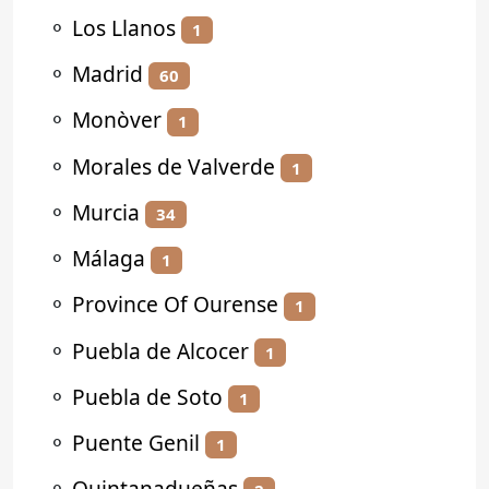
⚬
Los Llanos
1
⚬
Madrid
60
⚬
Monòver
1
⚬
Morales de Valverde
1
⚬
Murcia
34
⚬
Málaga
1
⚬
Province Of Ourense
1
⚬
Puebla de Alcocer
1
⚬
Puebla de Soto
1
⚬
Puente Genil
1
⚬
Quintanadueñas