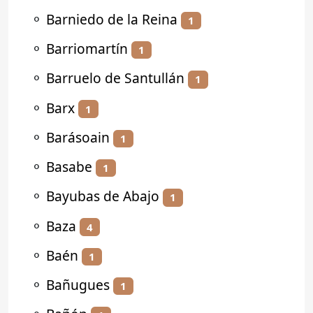
⚬
Barniedo de la Reina
1
⚬
Barriomartín
1
⚬
Barruelo de Santullán
1
⚬
Barx
1
⚬
Barásoain
1
⚬
Basabe
1
⚬
Bayubas de Abajo
1
⚬
Baza
4
⚬
Baén
1
⚬
Bañugues
1