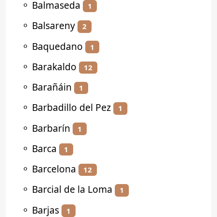
⚬
Balmaseda
1
⚬
Balsareny
2
⚬
Baquedano
1
⚬
Barakaldo
12
⚬
Barañáin
1
⚬
Barbadillo del Pez
1
⚬
Barbarín
1
⚬
Barca
1
⚬
Barcelona
12
⚬
Barcial de la Loma
1
⚬
Barjas
1