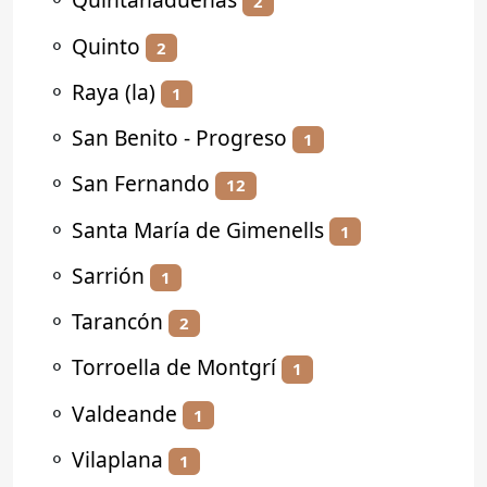
2
⚬
Quinto
2
⚬
Raya (la)
1
⚬
San Benito - Progreso
1
⚬
San Fernando
12
⚬
Santa María de Gimenells
1
⚬
Sarrión
1
⚬
Tarancón
2
⚬
Torroella de Montgrí
1
⚬
Valdeande
1
⚬
Vilaplana
1