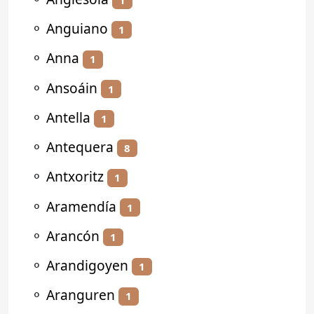
⚬
Anguiano
1
⚬
Anna
1
⚬
Ansoáin
1
⚬
Antella
1
⚬
Antequera
8
⚬
Antxoritz
1
⚬
Aramendía
1
⚬
Arancón
1
⚬
Arandigoyen
1
⚬
Aranguren
1