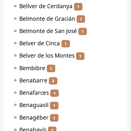
⚬
Bellver de Cerdanya
1
⚬
Belmonte de Gracián
1
⚬
Belmonte de San José
1
⚬
Belver de Cinca
1
⚬
Belver de los Montes
1
⚬
Bembibre
1
⚬
Benabarre
3
⚬
Benafarces
1
⚬
Benaguasil
1
⚬
Benagéber
1
⚬
Benahavís
1