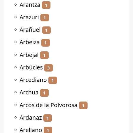
⚬
Arantza
1
⚬
Arazuri
1
⚬
Arañuel
1
⚬
Arbeiza
1
⚬
Arbejal
1
⚬
Arbúcies
3
⚬
Arcediano
1
⚬
Archua
1
⚬
Arcos de la Polvorosa
1
⚬
Ardanaz
1
⚬
Arellano
1