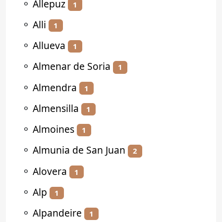
⚬
Allepuz
1
⚬
Alli
1
⚬
Allueva
1
⚬
Almenar de Soria
1
⚬
Almendra
1
⚬
Almensilla
1
⚬
Almoines
1
⚬
Almunia de San Juan
2
⚬
Alovera
1
⚬
Alp
1
⚬
Alpandeire
1