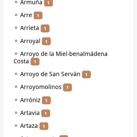
⚬
Armuña
1
⚬
Arre
1
⚬
Arrieta
1
⚬
Arroyal
1
⚬
Arroyo de la Miel-benalmádena
Costa
1
⚬
Arroyo de San Serván
1
⚬
Arroyomolinos
1
⚬
Arróniz
1
⚬
Artavia
1
⚬
Artaza
1