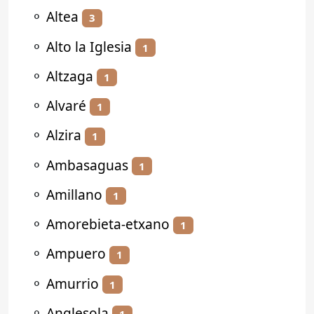
⚬
Altea
3
⚬
Alto la Iglesia
1
⚬
Altzaga
1
⚬
Alvaré
1
⚬
Alzira
1
⚬
Ambasaguas
1
⚬
Amillano
1
⚬
Amorebieta-etxano
1
⚬
Ampuero
1
⚬
Amurrio
1
⚬
Anglesola
1