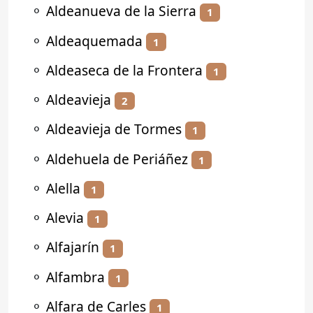
⚬
Aldeanueva de la Sierra
1
⚬
Aldeaquemada
1
⚬
Aldeaseca de la Frontera
1
⚬
Aldeavieja
2
⚬
Aldeavieja de Tormes
1
⚬
Aldehuela de Periáñez
1
⚬
Alella
1
⚬
Alevia
1
⚬
Alfajarín
1
⚬
Alfambra
1
⚬
Alfara de Carles
1