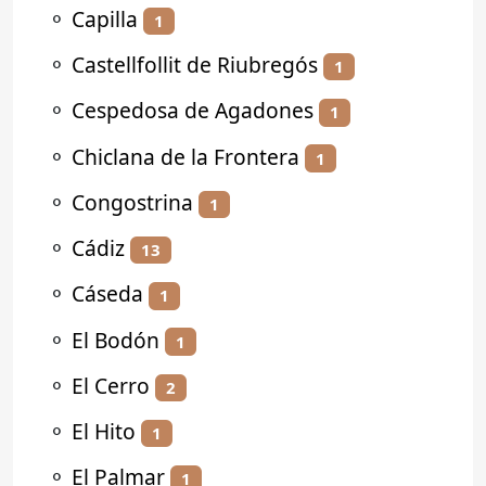
⚬
Capilla
1
⚬
Castellfollit de Riubregós
1
⚬
Cespedosa de Agadones
1
⚬
Chiclana de la Frontera
1
⚬
Congostrina
1
⚬
Cádiz
13
⚬
Cáseda
1
⚬
El Bodón
1
⚬
El Cerro
2
⚬
El Hito
1
⚬
El Palmar
1