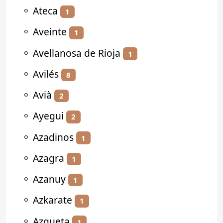
⚬
Ateca
1
⚬
Aveinte
1
⚬
Avellanosa de Rioja
1
⚬
Avilés
8
⚬
Avià
2
⚬
Ayegui
2
⚬
Azadinos
1
⚬
Azagra
1
⚬
Azanuy
1
⚬
Azkarate
1
⚬
Azqueta
1