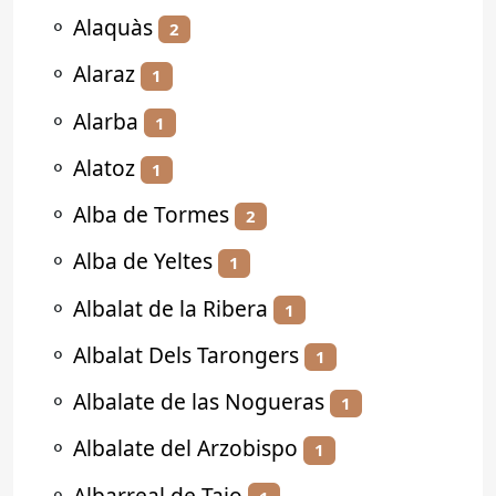
⚬
Alaquàs
2
⚬
Alaraz
1
⚬
Alarba
1
⚬
Alatoz
1
⚬
Alba de Tormes
2
⚬
Alba de Yeltes
1
⚬
Albalat de la Ribera
1
⚬
Albalat Dels Tarongers
1
⚬
Albalate de las Nogueras
1
⚬
Albalate del Arzobispo
1
⚬
Albarreal de Tajo