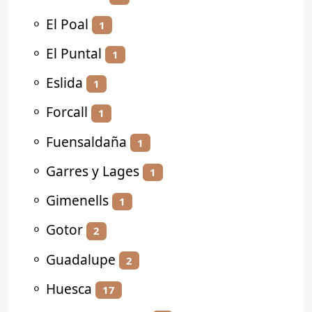
⚬
El Poal
1
⚬
El Puntal
1
⚬
Eslida
1
⚬
Forcall
1
⚬
Fuensaldaña
1
⚬
Garres y Lages
1
⚬
Gimenells
1
⚬
Gotor
2
⚬
Guadalupe
2
⚬
Huesca
17