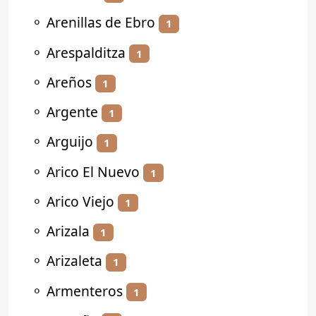
⚬
Arenillas de Ebro
1
⚬
Arespalditza
1
⚬
Areños
1
⚬
Argente
1
⚬
Arguijo
1
⚬
Arico El Nuevo
1
⚬
Arico Viejo
1
⚬
Arizala
1
⚬
Arizaleta
1
⚬
Armenteros
1