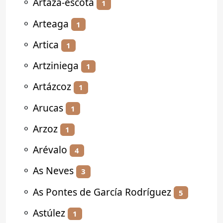
⚬
Artaza-escota
1
⚬
Arteaga
1
⚬
Artica
1
⚬
Artziniega
1
⚬
Artázcoz
1
⚬
Arucas
1
⚬
Arzoz
1
⚬
Arévalo
4
⚬
As Neves
3
⚬
As Pontes de García Rodríguez
5
⚬
Astúlez
1