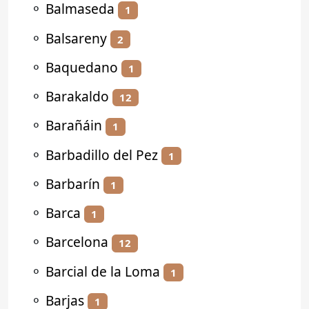
⚬
Balmaseda
1
⚬
Balsareny
2
⚬
Baquedano
1
⚬
Barakaldo
12
⚬
Barañáin
1
⚬
Barbadillo del Pez
1
⚬
Barbarín
1
⚬
Barca
1
⚬
Barcelona
12
⚬
Barcial de la Loma
1
⚬
Barjas
1