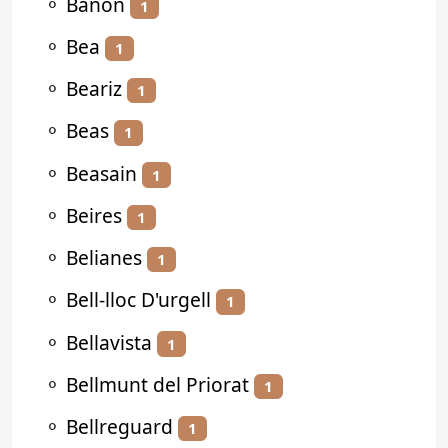
⚬
Bañón
1
⚬
Bea
1
⚬
Beariz
1
⚬
Beas
1
⚬
Beasain
1
⚬
Beires
1
⚬
Belianes
1
⚬
Bell-lloc D'urgell
1
⚬
Bellavista
1
⚬
Bellmunt del Priorat
1
⚬
Bellreguard
1