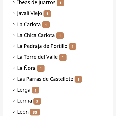
⚬
Ibeas de Juarros
1
⚬
Javalí Viejo
1
⚬
La Carlota
1
⚬
La Chica Carlota
1
⚬
La Pedraja de Portillo
1
⚬
La Torre del Valle
1
⚬
La Ñora
1
⚬
Las Parras de Castellote
1
⚬
Lerga
1
⚬
Lerma
3
⚬
León
33