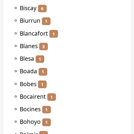
⚬
Biscay
6
⚬
Biurrun
1
⚬
Blancafort
1
⚬
Blanes
3
⚬
Blesa
1
⚬
Boada
1
⚬
Bobes
1
⚬
Bocairent
1
⚬
Bocines
1
⚬
Bohoyo
1