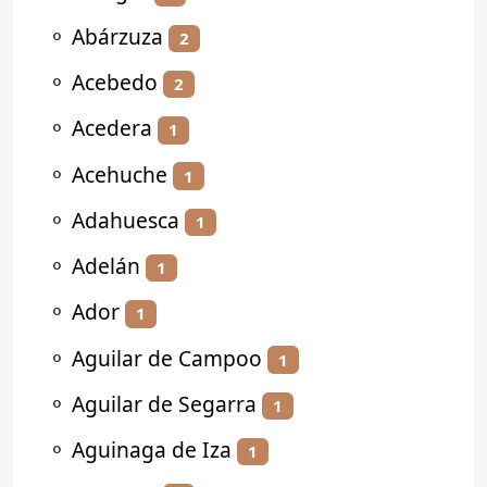
⚬
Abárzuza
2
⚬
Acebedo
2
⚬
Acedera
1
⚬
Acehuche
1
⚬
Adahuesca
1
⚬
Adelán
1
⚬
Ador
1
⚬
Aguilar de Campoo
1
⚬
Aguilar de Segarra
1
⚬
Aguinaga de Iza
1