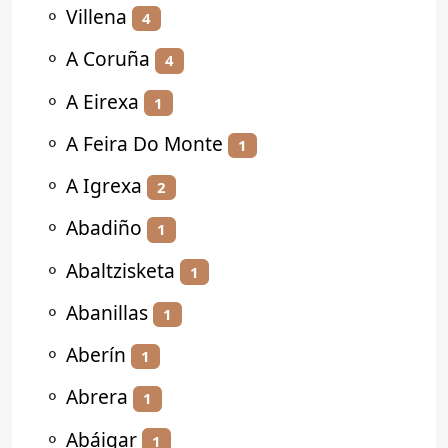
⚬
Villena
4
⚬
A Coruña
4
⚬
A Eirexa
1
⚬
A Feira Do Monte
1
⚬
A Igrexa
2
⚬
Abadiño
1
⚬
Abaltzisketa
1
⚬
Abanillas
1
⚬
Aberín
1
⚬
Abrera
1
⚬
Abáigar
1