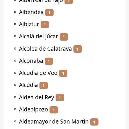
1
⚬
Albendea
1
⚬
Albiztur
1
⚬
Alcalá del Júcar
1
⚬
Alcolea de Calatrava
1
⚬
Alconaba
1
⚬
Alcudia de Veo
1
⚬
Alcúdia
1
⚬
Aldea del Rey
1
⚬
Aldealpozo
1
⚬
Aldeamayor de San Martín
1