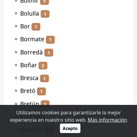
⚬
Bolmir
1
⚬
Bolulla
1
⚬
Bor
1
⚬
Bormate
1
⚬
Borredà
1
⚬
Boñar
2
⚬
Bresca
1
⚬
Bretó
1
⚬
Bretún
1
Utilizamos cookies para garantizarle la mejor
⚬
Brez
1
experiencia en nuestro sitio web.
Más información
⚬
Buberos
Acepto
1