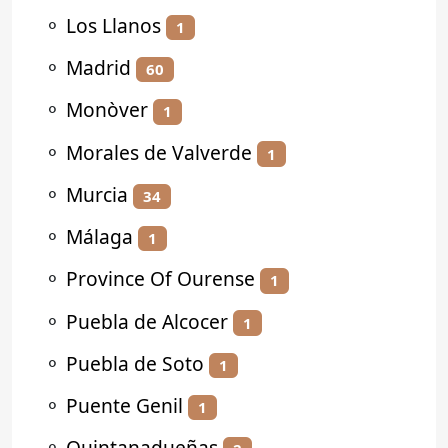
⚬
Los Llanos
1
⚬
Madrid
60
⚬
Monòver
1
⚬
Morales de Valverde
1
⚬
Murcia
34
⚬
Málaga
1
⚬
Province Of Ourense
1
⚬
Puebla de Alcocer
1
⚬
Puebla de Soto
1
⚬
Puente Genil
1
⚬
Quintanadueñas