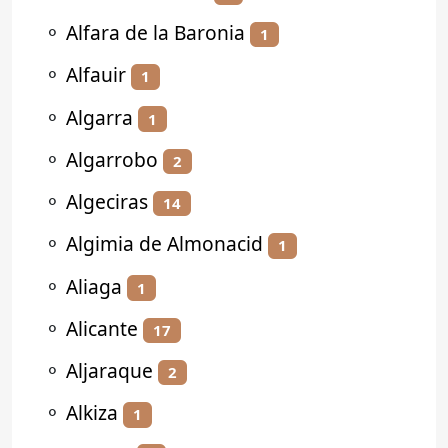
⚬
Alfara de la Baronia
1
⚬
Alfauir
1
⚬
Algarra
1
⚬
Algarrobo
2
⚬
Algeciras
14
⚬
Algimia de Almonacid
1
⚬
Aliaga
1
⚬
Alicante
17
⚬
Aljaraque
2
⚬
Alkiza
1