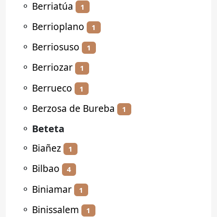
⚬
Berriatúa
1
⚬
Berrioplano
1
⚬
Berriosuso
1
⚬
Berriozar
1
⚬
Berrueco
1
⚬
Berzosa de Bureba
1
⚬
Beteta
⚬
Biañez
1
⚬
Bilbao
4
⚬
Biniamar
1
⚬
Binissalem
1