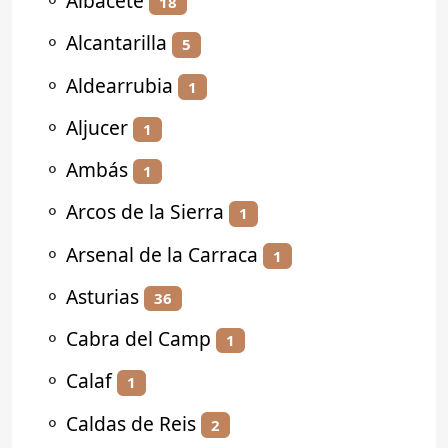
⚬
Albacete
18
⚬
Alcantarilla
5
⚬
Aldearrubia
1
⚬
Aljucer
1
⚬
Ambás
1
⚬
Arcos de la Sierra
1
⚬
Arsenal de la Carraca
1
⚬
Asturias
36
⚬
Cabra del Camp
1
⚬
Calaf
1
⚬
Caldas de Reis
2