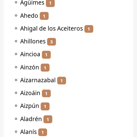
⚬
Agüimes
1
⚬
Ahedo
1
⚬
Ahigal de los Aceiteros
1
⚬
Ahillones
3
⚬
Aincioa
1
⚬
Ainzón
1
⚬
Aizarnazabal
1
⚬
Aizoáin
1
⚬
Aizpún
1
⚬
Aladrén
1
⚬
Alanís
1