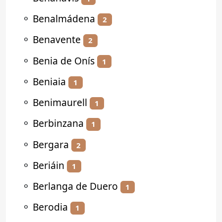
⚬
Benalmádena
2
⚬
Benavente
2
⚬
Benia de Onís
1
⚬
Beniaia
1
⚬
Benimaurell
1
⚬
Berbinzana
1
⚬
Bergara
2
⚬
Beriáin
1
⚬
Berlanga de Duero
1
⚬
Berodia
1