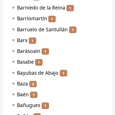
⚬
Barniedo de la Reina
1
⚬
Barriomartín
1
⚬
Barruelo de Santullán
1
⚬
Barx
1
⚬
Barásoain
1
⚬
Basabe
1
⚬
Bayubas de Abajo
1
⚬
Baza
4
⚬
Baén
1
⚬
Bañugues
1