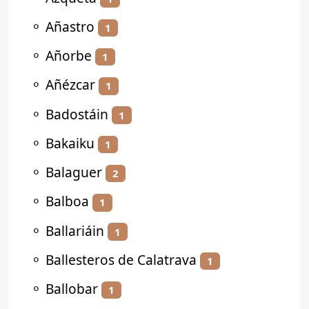
⚬
Añastro
1
⚬
Añorbe
1
⚬
Añézcar
1
⚬
Badostáin
1
⚬
Bakaiku
1
⚬
Balaguer
2
⚬
Balboa
1
⚬
Ballariáin
1
⚬
Ballesteros de Calatrava
1
⚬
Ballobar
1