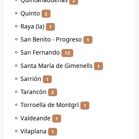
2
⚬
Quinto
2
⚬
Raya (la)
1
⚬
San Benito - Progreso
1
⚬
San Fernando
12
⚬
Santa María de Gimenells
1
⚬
Sarrión
1
⚬
Tarancón
2
⚬
Torroella de Montgrí
1
⚬
Valdeande
1
⚬
Vilaplana
1