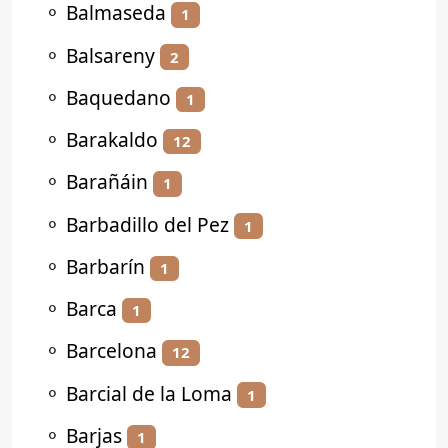
⚬
Balmaseda
1
⚬
Balsareny
2
⚬
Baquedano
1
⚬
Barakaldo
12
⚬
Barañáin
1
⚬
Barbadillo del Pez
1
⚬
Barbarín
1
⚬
Barca
1
⚬
Barcelona
12
⚬
Barcial de la Loma
1
⚬
Barjas
1