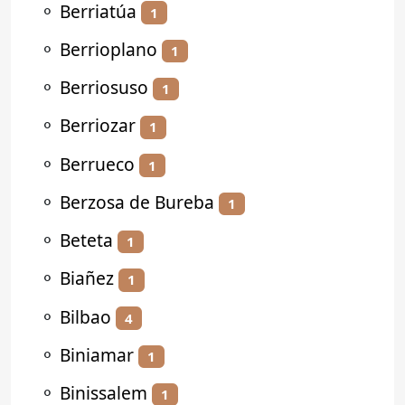
⚬
Berriatúa
1
⚬
Berrioplano
1
⚬
Berriosuso
1
⚬
Berriozar
1
⚬
Berrueco
1
⚬
Berzosa de Bureba
1
⚬
Beteta
1
⚬
Biañez
1
⚬
Bilbao
4
⚬
Biniamar
1
⚬
Binissalem
1