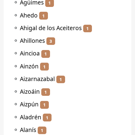
⚬
Agüimes
1
⚬
Ahedo
1
⚬
Ahigal de los Aceiteros
1
⚬
Ahillones
3
⚬
Aincioa
1
⚬
Ainzón
1
⚬
Aizarnazabal
1
⚬
Aizoáin
1
⚬
Aizpún
1
⚬
Aladrén
1
⚬
Alanís
1