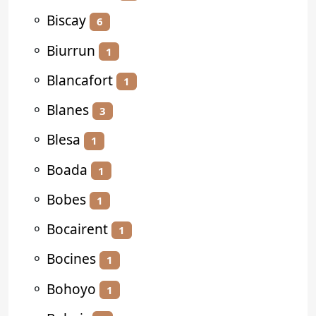
⚬
Biscay
6
⚬
Biurrun
1
⚬
Blancafort
1
⚬
Blanes
3
⚬
Blesa
1
⚬
Boada
1
⚬
Bobes
1
⚬
Bocairent
1
⚬
Bocines
1
⚬
Bohoyo
1