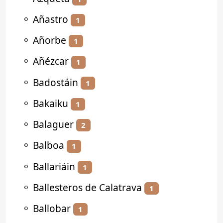
⚬
Añastro
1
⚬
Añorbe
1
⚬
Añézcar
1
⚬
Badostáin
1
⚬
Bakaiku
1
⚬
Balaguer
2
⚬
Balboa
1
⚬
Ballariáin
1
⚬
Ballesteros de Calatrava
1
⚬
Ballobar
1