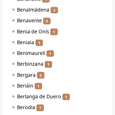
⚬
Benalmádena
2
⚬
Benavente
2
⚬
Benia de Onís
1
⚬
Beniaia
1
⚬
Benimaurell
1
⚬
Berbinzana
1
⚬
Bergara
2
⚬
Beriáin
1
⚬
Berlanga de Duero
1
⚬
Berodia
1