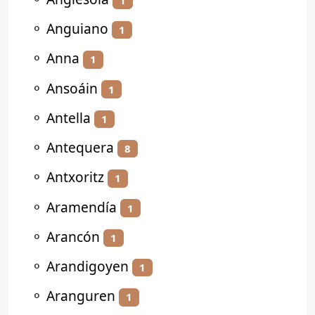
⚬
Anguiano
1
⚬
Anna
1
⚬
Ansoáin
1
⚬
Antella
1
⚬
Antequera
8
⚬
Antxoritz
1
⚬
Aramendía
1
⚬
Arancón
1
⚬
Arandigoyen
1
⚬
Aranguren
1