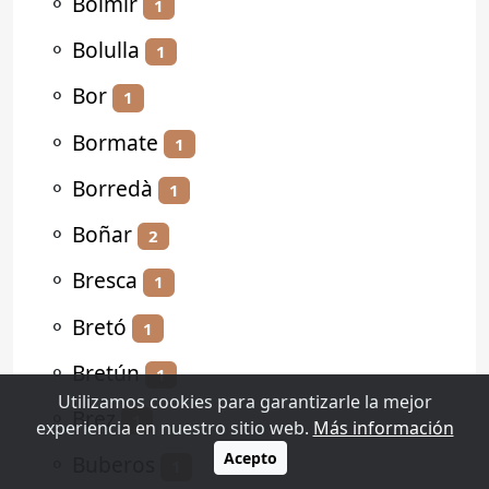
⚬
Bolmir
1
⚬
Bolulla
1
⚬
Bor
1
⚬
Bormate
1
⚬
Borredà
1
⚬
Boñar
2
⚬
Bresca
1
⚬
Bretó
1
⚬
Bretún
1
Utilizamos cookies para garantizarle la mejor
⚬
Brez
1
experiencia en nuestro sitio web.
Más información
Acepto
⚬
Buberos
1