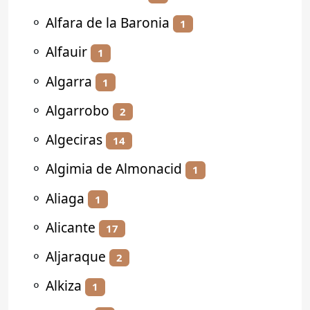
⚬
Alfara de la Baronia
1
⚬
Alfauir
1
⚬
Algarra
1
⚬
Algarrobo
2
⚬
Algeciras
14
⚬
Algimia de Almonacid
1
⚬
Aliaga
1
⚬
Alicante
17
⚬
Aljaraque
2
⚬
Alkiza
1