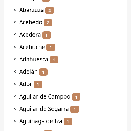
⚬
Abárzuza
2
⚬
Acebedo
2
⚬
Acedera
1
⚬
Acehuche
1
⚬
Adahuesca
1
⚬
Adelán
1
⚬
Ador
1
⚬
Aguilar de Campoo
1
⚬
Aguilar de Segarra
1
⚬
Aguinaga de Iza
1