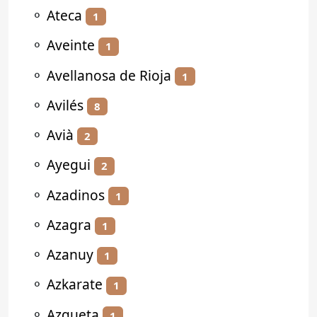
⚬
Ateca
1
⚬
Aveinte
1
⚬
Avellanosa de Rioja
1
⚬
Avilés
8
⚬
Avià
2
⚬
Ayegui
2
⚬
Azadinos
1
⚬
Azagra
1
⚬
Azanuy
1
⚬
Azkarate
1
⚬
Azqueta
1