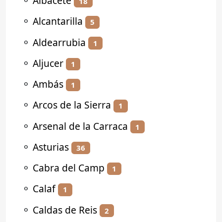
⚬
Albacete
18
⚬
Alcantarilla
5
⚬
Aldearrubia
1
⚬
Aljucer
1
⚬
Ambás
1
⚬
Arcos de la Sierra
1
⚬
Arsenal de la Carraca
1
⚬
Asturias
36
⚬
Cabra del Camp
1
⚬
Calaf
1
⚬
Caldas de Reis
2