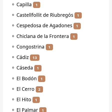
⚬
Capilla
1
⚬
Castellfollit de Riubregós
1
⚬
Cespedosa de Agadones
1
⚬
Chiclana de la Frontera
1
⚬
Congostrina
1
⚬
Cádiz
13
⚬
Cáseda
1
⚬
El Bodón
1
⚬
El Cerro
2
⚬
El Hito
1
⚬
El Palmar
1