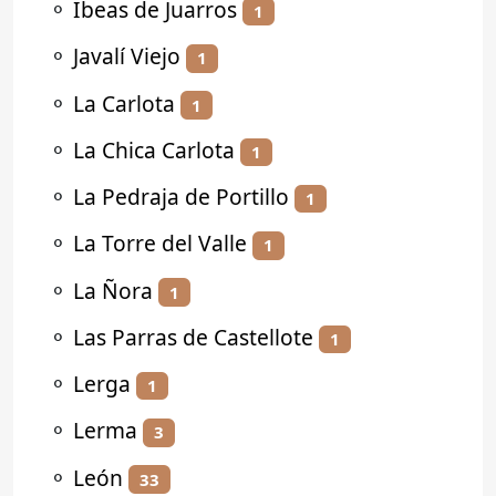
⚬
Ibeas de Juarros
1
⚬
Javalí Viejo
1
⚬
La Carlota
1
⚬
La Chica Carlota
1
⚬
La Pedraja de Portillo
1
⚬
La Torre del Valle
1
⚬
La Ñora
1
⚬
Las Parras de Castellote
1
⚬
Lerga
1
⚬
Lerma
3
⚬
León
33