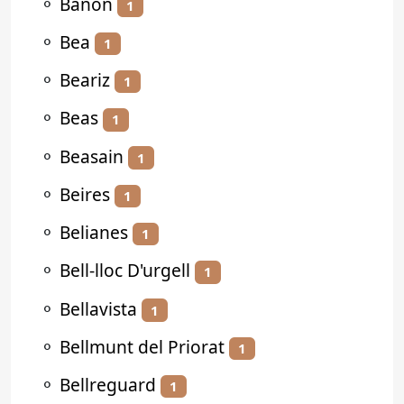
⚬
Bañón
1
⚬
Bea
1
⚬
Beariz
1
⚬
Beas
1
⚬
Beasain
1
⚬
Beires
1
⚬
Belianes
1
⚬
Bell-lloc D'urgell
1
⚬
Bellavista
1
⚬
Bellmunt del Priorat
1
⚬
Bellreguard
1