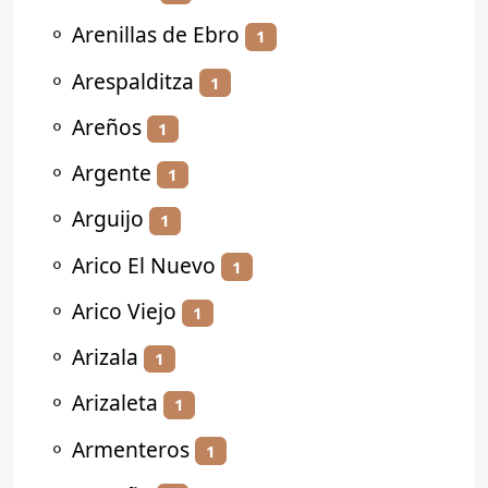
⚬
Arenillas de Ebro
1
⚬
Arespalditza
1
⚬
Areños
1
⚬
Argente
1
⚬
Arguijo
1
⚬
Arico El Nuevo
1
⚬
Arico Viejo
1
⚬
Arizala
1
⚬
Arizaleta
1
⚬
Armenteros
1