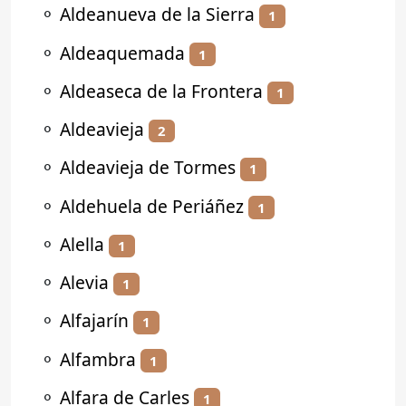
⚬
Aldeanueva de la Sierra
1
⚬
Aldeaquemada
1
⚬
Aldeaseca de la Frontera
1
⚬
Aldeavieja
2
⚬
Aldeavieja de Tormes
1
⚬
Aldehuela de Periáñez
1
⚬
Alella
1
⚬
Alevia
1
⚬
Alfajarín
1
⚬
Alfambra
1
⚬
Alfara de Carles
1