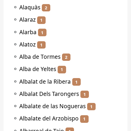
⚬
Alaquàs
2
⚬
Alaraz
1
⚬
Alarba
1
⚬
Alatoz
1
⚬
Alba de Tormes
2
⚬
Alba de Yeltes
1
⚬
Albalat de la Ribera
1
⚬
Albalat Dels Tarongers
1
⚬
Albalate de las Nogueras
1
⚬
Albalate del Arzobispo
1
⚬
Albarreal de Tajo