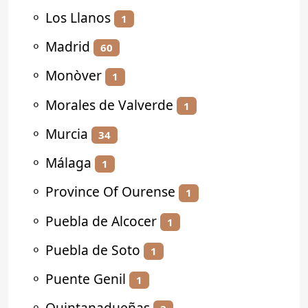
⚬
Los Llanos
1
⚬
Madrid
60
⚬
Monòver
1
⚬
Morales de Valverde
1
⚬
Murcia
34
⚬
Málaga
1
⚬
Province Of Ourense
1
⚬
Puebla de Alcocer
1
⚬
Puebla de Soto
1
⚬
Puente Genil
1
⚬
Quintanadueñas