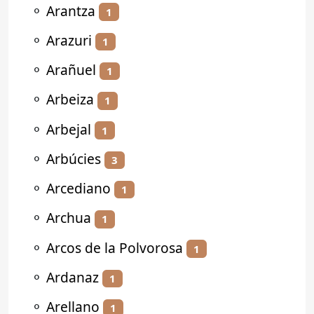
⚬
Arantza
1
⚬
Arazuri
1
⚬
Arañuel
1
⚬
Arbeiza
1
⚬
Arbejal
1
⚬
Arbúcies
3
⚬
Arcediano
1
⚬
Archua
1
⚬
Arcos de la Polvorosa
1
⚬
Ardanaz
1
⚬
Arellano
1