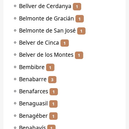
⚬
Bellver de Cerdanya
1
⚬
Belmonte de Gracián
1
⚬
Belmonte de San José
1
⚬
Belver de Cinca
1
⚬
Belver de los Montes
1
⚬
Bembibre
1
⚬
Benabarre
3
⚬
Benafarces
1
⚬
Benaguasil
1
⚬
Benagéber
1
⚬
Benahavís
1