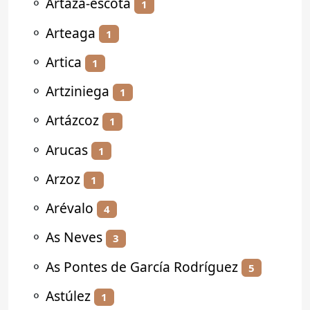
⚬
Artaza-escota
1
⚬
Arteaga
1
⚬
Artica
1
⚬
Artziniega
1
⚬
Artázcoz
1
⚬
Arucas
1
⚬
Arzoz
1
⚬
Arévalo
4
⚬
As Neves
3
⚬
As Pontes de García Rodríguez
5
⚬
Astúlez
1