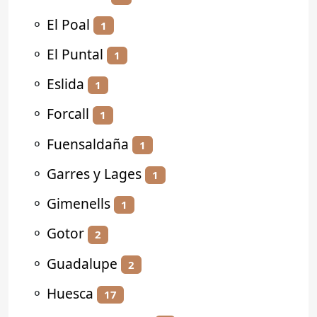
⚬
El Poal
1
⚬
El Puntal
1
⚬
Eslida
1
⚬
Forcall
1
⚬
Fuensaldaña
1
⚬
Garres y Lages
1
⚬
Gimenells
1
⚬
Gotor
2
⚬
Guadalupe
2
⚬
Huesca
17