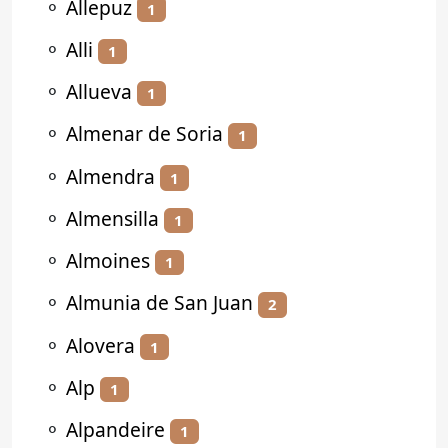
⚬
Allepuz
1
⚬
Alli
1
⚬
Allueva
1
⚬
Almenar de Soria
1
⚬
Almendra
1
⚬
Almensilla
1
⚬
Almoines
1
⚬
Almunia de San Juan
2
⚬
Alovera
1
⚬
Alp
1
⚬
Alpandeire
1