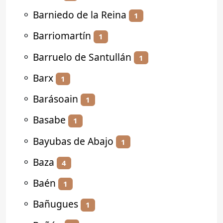
⚬
Barniedo de la Reina
1
⚬
Barriomartín
1
⚬
Barruelo de Santullán
1
⚬
Barx
1
⚬
Barásoain
1
⚬
Basabe
1
⚬
Bayubas de Abajo
1
⚬
Baza
4
⚬
Baén
1
⚬
Bañugues
1