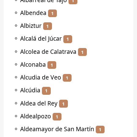
1
⚬
Albendea
1
⚬
Albiztur
1
⚬
Alcalá del Júcar
1
⚬
Alcolea de Calatrava
1
⚬
Alconaba
1
⚬
Alcudia de Veo
1
⚬
Alcúdia
1
⚬
Aldea del Rey
1
⚬
Aldealpozo
1
⚬
Aldeamayor de San Martín
1