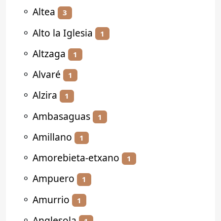
⚬
Altea
3
⚬
Alto la Iglesia
1
⚬
Altzaga
1
⚬
Alvaré
1
⚬
Alzira
1
⚬
Ambasaguas
1
⚬
Amillano
1
⚬
Amorebieta-etxano
1
⚬
Ampuero
1
⚬
Amurrio
1
⚬
Anglesola
1