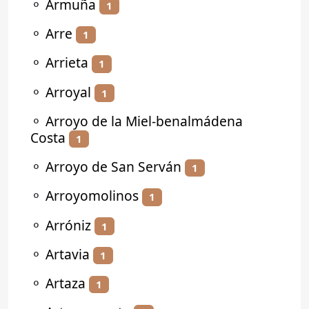
⚬
Armuña
1
⚬
Arre
1
⚬
Arrieta
1
⚬
Arroyal
1
⚬
Arroyo de la Miel-benalmádena
Costa
1
⚬
Arroyo de San Serván
1
⚬
Arroyomolinos
1
⚬
Arróniz
1
⚬
Artavia
1
⚬
Artaza
1