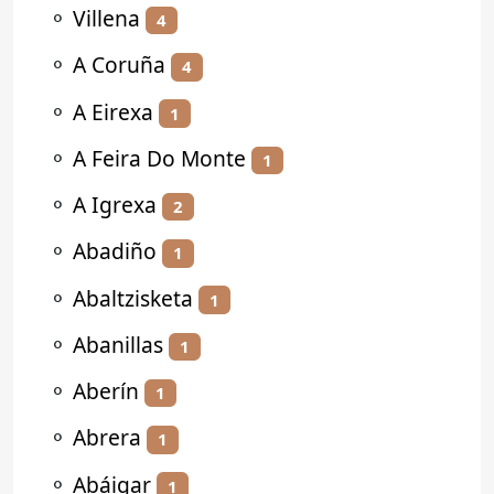
⚬
Villena
4
⚬
A Coruña
4
⚬
A Eirexa
1
⚬
A Feira Do Monte
1
⚬
A Igrexa
2
⚬
Abadiño
1
⚬
Abaltzisketa
1
⚬
Abanillas
1
⚬
Aberín
1
⚬
Abrera
1
⚬
Abáigar
1