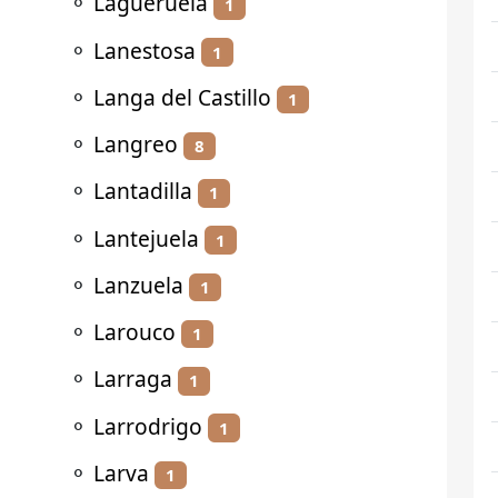
⚬
Lagueruela
1
⚬
Lanestosa
1
⚬
Langa del Castillo
1
⚬
Langreo
8
⚬
Lantadilla
1
⚬
Lantejuela
1
⚬
Lanzuela
1
⚬
Larouco
1
⚬
Larraga
1
⚬
Larrodrigo
1
⚬
Larva
1