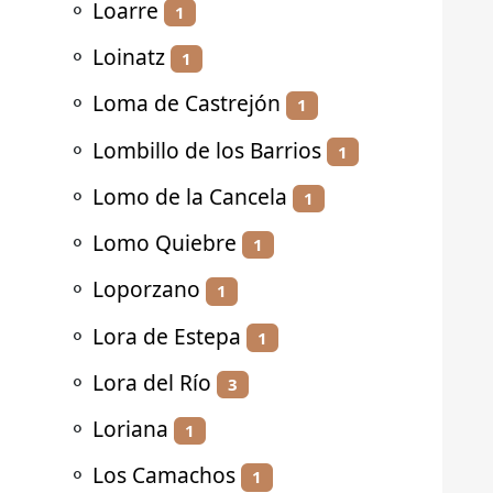
⚬
Loarre
1
⚬
Loinatz
1
⚬
Loma de Castrejón
1
⚬
Lombillo de los Barrios
1
⚬
Lomo de la Cancela
1
⚬
Lomo Quiebre
1
⚬
Loporzano
1
⚬
Lora de Estepa
1
⚬
Lora del Río
3
⚬
Loriana
1
⚬
Los Camachos
1