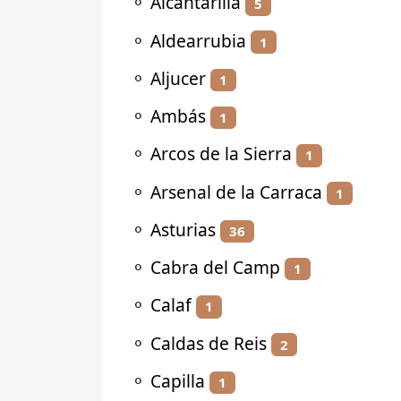
⚬
Alcantarilla
5
⚬
Aldearrubia
1
⚬
Aljucer
1
⚬
Ambás
1
⚬
Arcos de la Sierra
1
⚬
Arsenal de la Carraca
1
⚬
Asturias
36
⚬
Cabra del Camp
1
⚬
Calaf
1
⚬
Caldas de Reis
2
⚬
Capilla
1