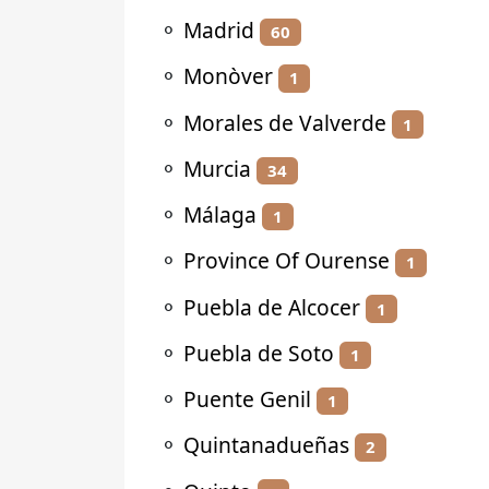
⚬
Madrid
60
⚬
Monòver
1
⚬
Morales de Valverde
1
⚬
Murcia
34
⚬
Málaga
1
⚬
Province Of Ourense
1
⚬
Puebla de Alcocer
1
⚬
Puebla de Soto
1
⚬
Puente Genil
1
⚬
Quintanadueñas
2