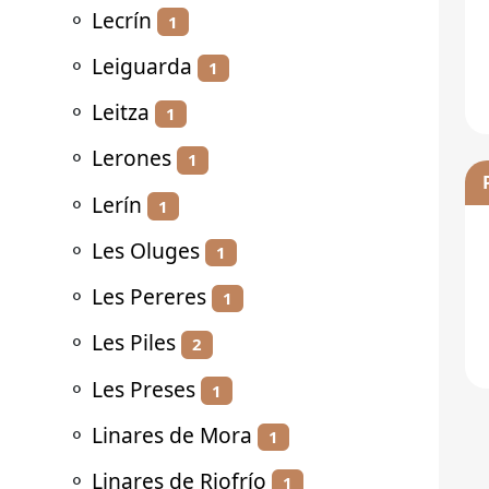
⚬
Lecrín
1
⚬
Leiguarda
1
⚬
Leitza
1
⚬
Lerones
1
⚬
Lerín
1
⚬
Les Oluges
1
⚬
Les Pereres
1
⚬
Les Piles
2
⚬
Les Preses
1
⚬
Linares de Mora
1
⚬
Linares de Riofrío
1