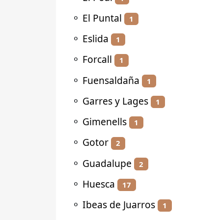
⚬
El Puntal
1
⚬
Eslida
1
⚬
Forcall
1
⚬
Fuensaldaña
1
⚬
Garres y Lages
1
⚬
Gimenells
1
⚬
Gotor
2
⚬
Guadalupe
2
⚬
Huesca
17
⚬
Ibeas de Juarros
1