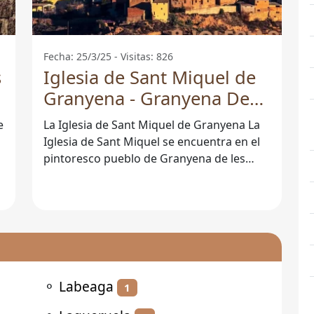
Fecha: 25/3/25 - Visitas: 826
s
Iglesia de Sant Miquel de
Granyena - Granyena De
Les Garrigues
e
La Iglesia de Sant Miquel de Granyena La
Iglesia de Sant Miquel se encuentra en el
pintoresco pueblo de Granyena de les
Garrigues, en la provincia de Lleida.
⚬
Labeaga
1