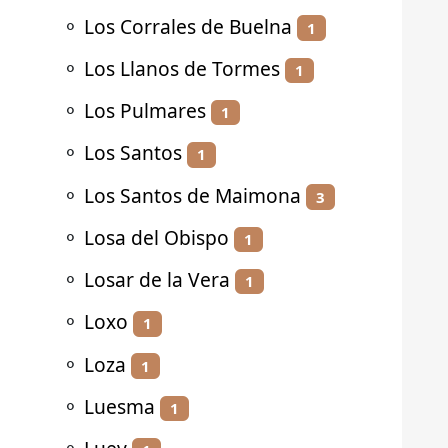
⚬
Los Corrales de Buelna
1
⚬
Los Llanos de Tormes
1
⚬
Los Pulmares
1
⚬
Los Santos
1
⚬
Los Santos de Maimona
3
⚬
Losa del Obispo
1
⚬
Losar de la Vera
1
⚬
Loxo
1
⚬
Loza
1
⚬
Luesma
1