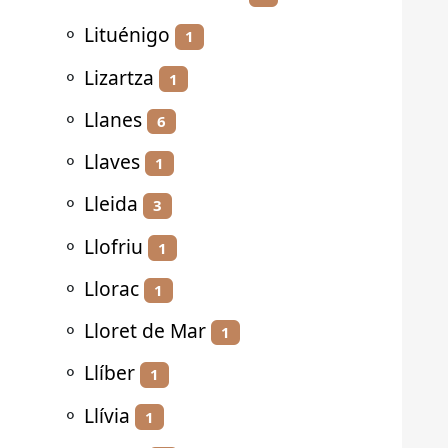
⚬
Lituénigo
1
⚬
Lizartza
1
⚬
Llanes
6
⚬
Llaves
1
⚬
Lleida
3
⚬
Llofriu
1
⚬
Llorac
1
⚬
Lloret de Mar
1
⚬
Llíber
1
⚬
Llívia
1