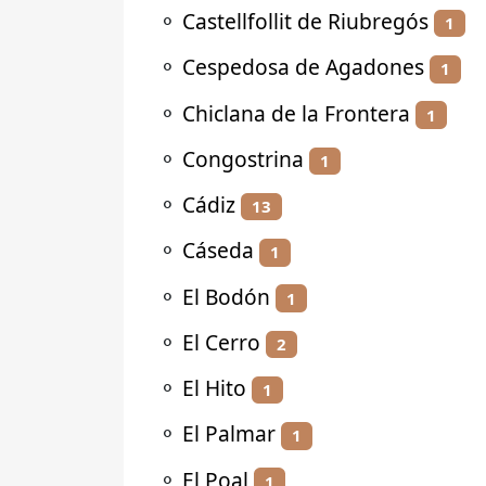
⚬
Castellfollit de Riubregós
1
⚬
Cespedosa de Agadones
1
⚬
Chiclana de la Frontera
1
⚬
Congostrina
1
⚬
Cádiz
13
⚬
Cáseda
1
⚬
El Bodón
1
⚬
El Cerro
2
⚬
El Hito
1
⚬
El Palmar
1
⚬
El Poal
1