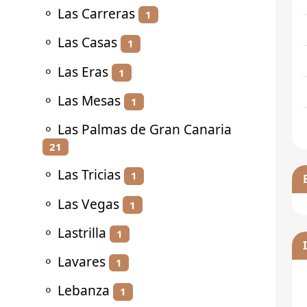
⚬
Las Carreras
1
⚬
Las Casas
1
⚬
Las Eras
1
⚬
Las Mesas
1
⚬
Las Palmas de Gran Canaria
21
⚬
Las Tricias
1
⚬
Las Vegas
1
⚬
Lastrilla
1
⚬
Lavares
1
⚬
Lebanza
1