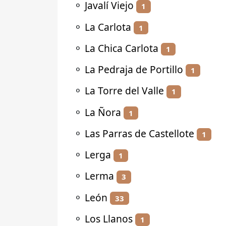
⚬
Javalí Viejo
1
⚬
La Carlota
1
⚬
La Chica Carlota
1
⚬
La Pedraja de Portillo
1
⚬
La Torre del Valle
1
⚬
La Ñora
1
⚬
Las Parras de Castellote
1
⚬
Lerga
1
⚬
Lerma
3
⚬
León
33
⚬
Los Llanos
1