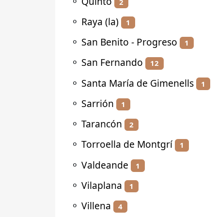
⚬
Quinto
2
⚬
Raya (la)
1
⚬
San Benito - Progreso
1
⚬
San Fernando
12
⚬
Santa María de Gimenells
1
⚬
Sarrión
1
⚬
Tarancón
2
⚬
Torroella de Montgrí
1
⚬
Valdeande
1
⚬
Vilaplana
1
⚬
Villena
4