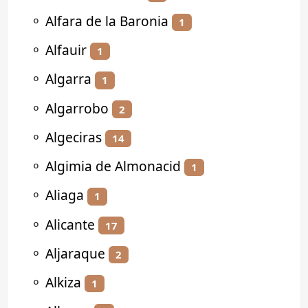
⚬
Alfara de la Baronia
1
⚬
Alfauir
1
⚬
Algarra
1
⚬
Algarrobo
2
⚬
Algeciras
14
⚬
Algimia de Almonacid
1
⚬
Aliaga
1
⚬
Alicante
17
⚬
Aljaraque
2
⚬
Alkiza
1