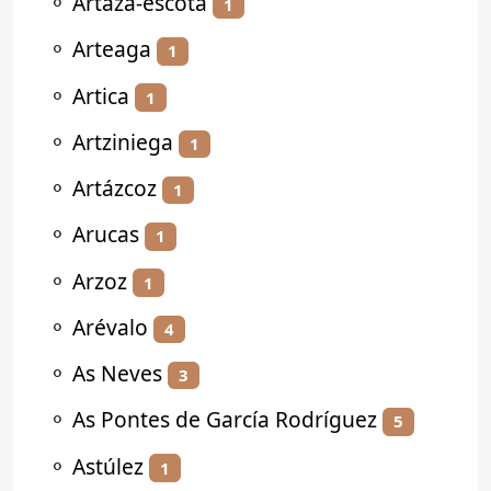
⚬
Artaza-escota
1
⚬
Arteaga
1
⚬
Artica
1
⚬
Artziniega
1
⚬
Artázcoz
1
⚬
Arucas
1
⚬
Arzoz
1
⚬
Arévalo
4
⚬
As Neves
3
⚬
As Pontes de García Rodríguez
5
⚬
Astúlez
1