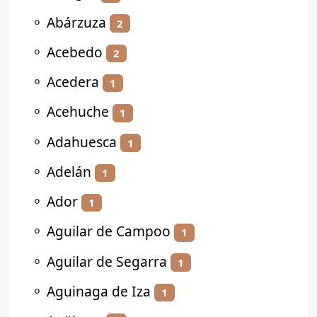
⚬
Abárzuza
2
⚬
Acebedo
2
⚬
Acedera
1
⚬
Acehuche
1
⚬
Adahuesca
1
⚬
Adelán
1
⚬
Ador
1
⚬
Aguilar de Campoo
1
⚬
Aguilar de Segarra
1
⚬
Aguinaga de Iza
1