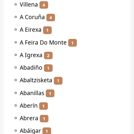
⚬
Villena
4
⚬
A Coruña
4
⚬
A Eirexa
1
⚬
A Feira Do Monte
1
⚬
A Igrexa
2
⚬
Abadiño
1
⚬
Abaltzisketa
1
⚬
Abanillas
1
⚬
Aberín
1
⚬
Abrera
1
⚬
Abáigar
1