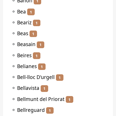
⚬
Bañón
1
⚬
Bea
1
⚬
Beariz
1
⚬
Beas
1
⚬
Beasain
1
⚬
Beires
1
⚬
Belianes
1
⚬
Bell-lloc D'urgell
1
⚬
Bellavista
1
⚬
Bellmunt del Priorat
1
⚬
Bellreguard
1