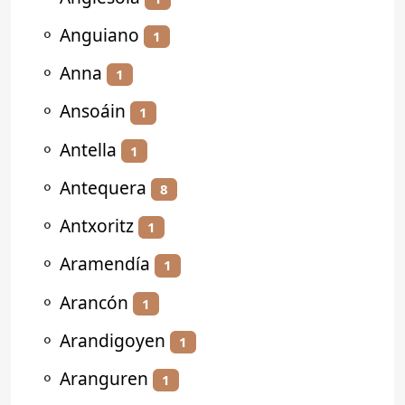
⚬
Anguiano
1
⚬
Anna
1
⚬
Ansoáin
1
⚬
Antella
1
⚬
Antequera
8
⚬
Antxoritz
1
⚬
Aramendía
1
⚬
Arancón
1
⚬
Arandigoyen
1
⚬
Aranguren
1