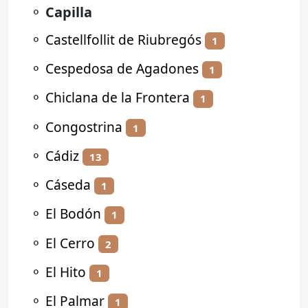
⚬
Capilla
⚬
Castellfollit de Riubregós
1
⚬
Cespedosa de Agadones
1
⚬
Chiclana de la Frontera
1
⚬
Congostrina
1
⚬
Cádiz
13
⚬
Cáseda
1
⚬
El Bodón
1
⚬
El Cerro
2
⚬
El Hito
1
⚬
El Palmar
1