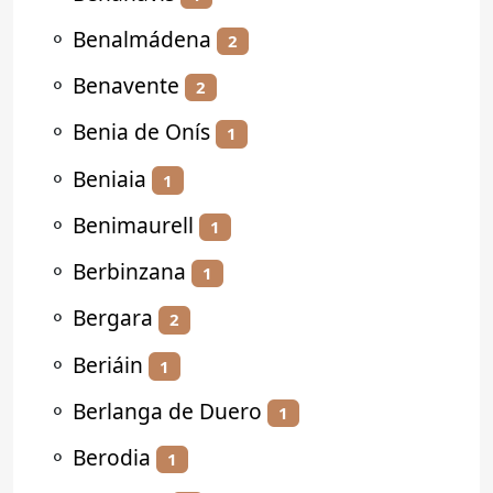
⚬
Benalmádena
2
⚬
Benavente
2
⚬
Benia de Onís
1
⚬
Beniaia
1
⚬
Benimaurell
1
⚬
Berbinzana
1
⚬
Bergara
2
⚬
Beriáin
1
⚬
Berlanga de Duero
1
⚬
Berodia
1