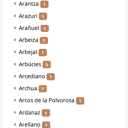
⚬
Arantza
1
⚬
Arazuri
1
⚬
Arañuel
1
⚬
Arbeiza
1
⚬
Arbejal
1
⚬
Arbúcies
3
⚬
Arcediano
1
⚬
Archua
1
⚬
Arcos de la Polvorosa
1
⚬
Ardanaz
1
⚬
Arellano
1