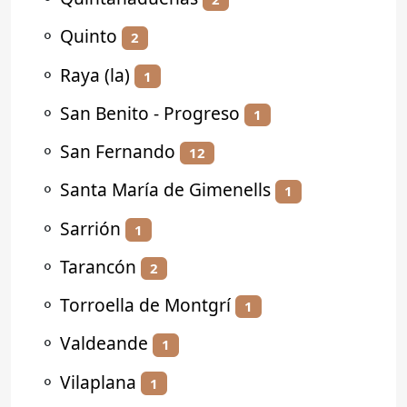
⚬
Quinto
2
⚬
Raya (la)
1
⚬
San Benito - Progreso
1
⚬
San Fernando
12
⚬
Santa María de Gimenells
1
⚬
Sarrión
1
⚬
Tarancón
2
⚬
Torroella de Montgrí
1
⚬
Valdeande
1
⚬
Vilaplana
1