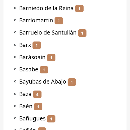
⚬
Barniedo de la Reina
1
⚬
Barriomartín
1
⚬
Barruelo de Santullán
1
⚬
Barx
1
⚬
Barásoain
1
⚬
Basabe
1
⚬
Bayubas de Abajo
1
⚬
Baza
4
⚬
Baén
1
⚬
Bañugues
1