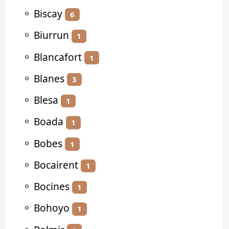
⚬
Biscay
6
⚬
Biurrun
1
⚬
Blancafort
1
⚬
Blanes
3
⚬
Blesa
1
⚬
Boada
1
⚬
Bobes
1
⚬
Bocairent
1
⚬
Bocines
1
⚬
Bohoyo
1