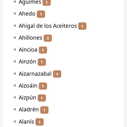
⚬
Agüimes
1
⚬
Ahedo
1
⚬
Ahigal de los Aceiteros
1
⚬
Ahillones
3
⚬
Aincioa
1
⚬
Ainzón
1
⚬
Aizarnazabal
1
⚬
Aizoáin
1
⚬
Aizpún
1
⚬
Aladrén
1
⚬
Alanís
1