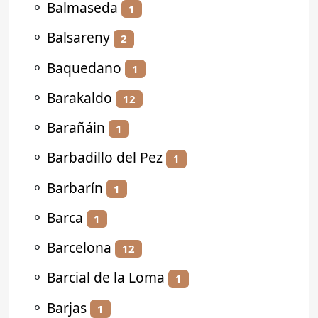
⚬
Balmaseda
1
⚬
Balsareny
2
⚬
Baquedano
1
⚬
Barakaldo
12
⚬
Barañáin
1
⚬
Barbadillo del Pez
1
⚬
Barbarín
1
⚬
Barca
1
⚬
Barcelona
12
⚬
Barcial de la Loma
1
⚬
Barjas
1