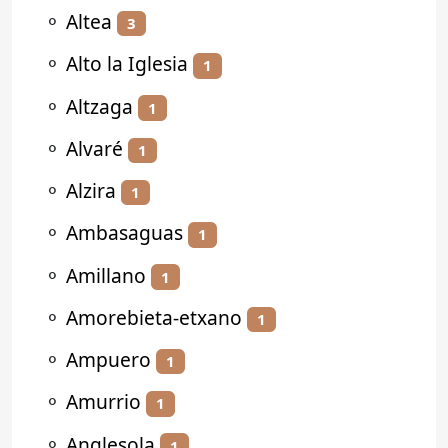
⚬
Altea
3
⚬
Alto la Iglesia
1
⚬
Altzaga
1
⚬
Alvaré
1
⚬
Alzira
1
⚬
Ambasaguas
1
⚬
Amillano
1
⚬
Amorebieta-etxano
1
⚬
Ampuero
1
⚬
Amurrio
1
⚬
Anglesola
1