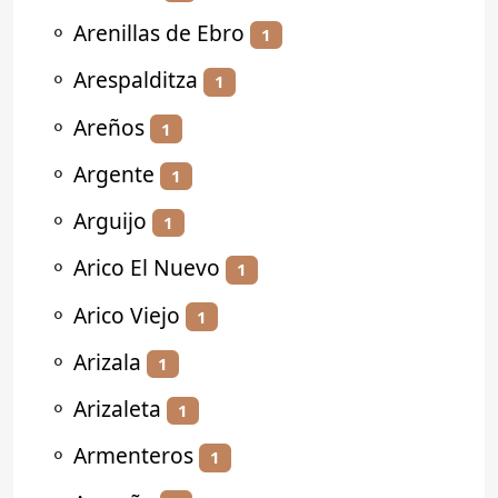
⚬
Arenillas de Ebro
1
⚬
Arespalditza
1
⚬
Areños
1
⚬
Argente
1
⚬
Arguijo
1
⚬
Arico El Nuevo
1
⚬
Arico Viejo
1
⚬
Arizala
1
⚬
Arizaleta
1
⚬
Armenteros
1