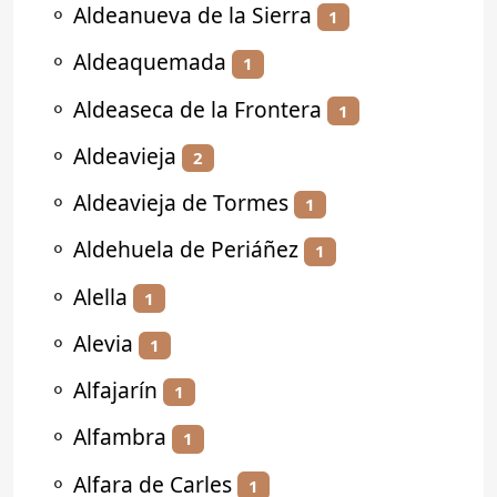
⚬
Aldeanueva de la Sierra
1
⚬
Aldeaquemada
1
⚬
Aldeaseca de la Frontera
1
⚬
Aldeavieja
2
⚬
Aldeavieja de Tormes
1
⚬
Aldehuela de Periáñez
1
⚬
Alella
1
⚬
Alevia
1
⚬
Alfajarín
1
⚬
Alfambra
1
⚬
Alfara de Carles
1