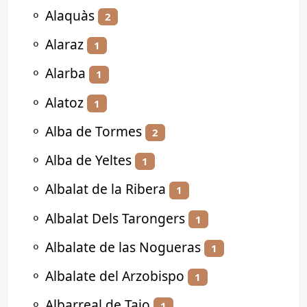
⚬
Alaquàs
2
⚬
Alaraz
1
⚬
Alarba
1
⚬
Alatoz
1
⚬
Alba de Tormes
2
⚬
Alba de Yeltes
1
⚬
Albalat de la Ribera
1
⚬
Albalat Dels Tarongers
1
⚬
Albalate de las Nogueras
1
⚬
Albalate del Arzobispo
1
⚬
Albarreal de Tajo
1