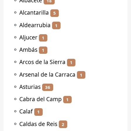
⚬
Albacete
18
⚬
Alcantarilla
5
⚬
Aldearrubia
1
⚬
Aljucer
1
⚬
Ambás
1
⚬
Arcos de la Sierra
1
⚬
Arsenal de la Carraca
1
⚬
Asturias
36
⚬
Cabra del Camp
1
⚬
Calaf
1
⚬
Caldas de Reis
2