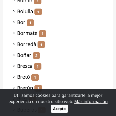
⚬
Bolmir
1
⚬
Bolulla
1
⚬
Bor
1
⚬
Bormate
1
⚬
Borredà
1
⚬
Boñar
2
⚬
Bresca
1
⚬
Bretó
1
⚬
Bretún
1
Utilizamos cookies para garantizarle la mejor
⚬
Brez
1
experiencia en nuestro sitio web.
Más información
⚬
Buberos
Acepto
1