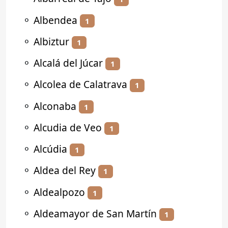
⚬
Albendea
1
⚬
Albiztur
1
⚬
Alcalá del Júcar
1
⚬
Alcolea de Calatrava
1
⚬
Alconaba
1
⚬
Alcudia de Veo
1
⚬
Alcúdia
1
⚬
Aldea del Rey
1
⚬
Aldealpozo
1
⚬
Aldeamayor de San Martín
1