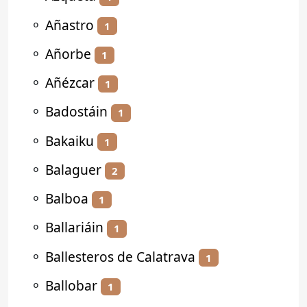
⚬
Añastro
1
⚬
Añorbe
1
⚬
Añézcar
1
⚬
Badostáin
1
⚬
Bakaiku
1
⚬
Balaguer
2
⚬
Balboa
1
⚬
Ballariáin
1
⚬
Ballesteros de Calatrava
1
⚬
Ballobar
1