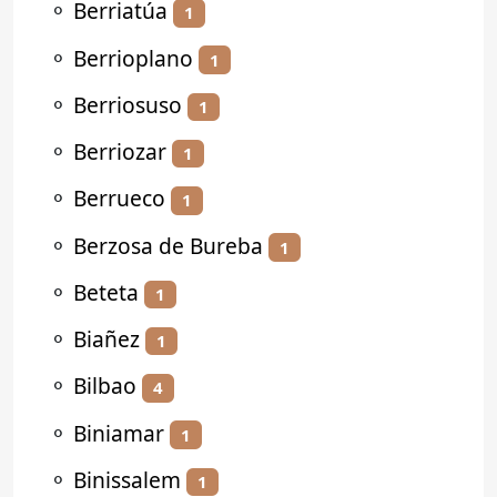
⚬
Berriatúa
1
⚬
Berrioplano
1
⚬
Berriosuso
1
⚬
Berriozar
1
⚬
Berrueco
1
⚬
Berzosa de Bureba
1
⚬
Beteta
1
⚬
Biañez
1
⚬
Bilbao
4
⚬
Biniamar
1
⚬
Binissalem
1