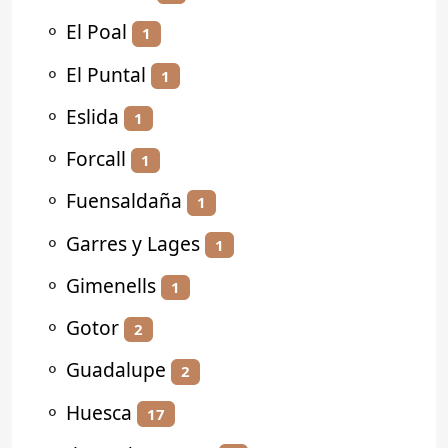
⚬
El Poal
1
⚬
El Puntal
1
⚬
Eslida
1
⚬
Forcall
1
⚬
Fuensaldaña
1
⚬
Garres y Lages
1
⚬
Gimenells
1
⚬
Gotor
2
⚬
Guadalupe
2
⚬
Huesca
17