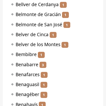
⚬
Bellver de Cerdanya
1
⚬
Belmonte de Gracián
1
⚬
Belmonte de San José
1
⚬
Belver de Cinca
1
⚬
Belver de los Montes
1
⚬
Bembibre
1
⚬
Benabarre
3
⚬
Benafarces
1
⚬
Benaguasil
1
⚬
Benagéber
1
⚬
Benahavís
1