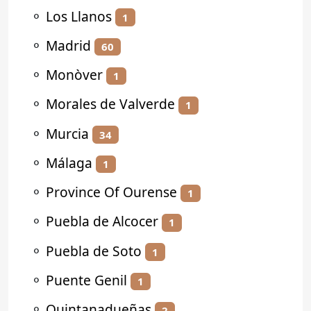
⚬
Los Llanos
1
⚬
Madrid
60
⚬
Monòver
1
⚬
Morales de Valverde
1
⚬
Murcia
34
⚬
Málaga
1
⚬
Province Of Ourense
1
⚬
Puebla de Alcocer
1
⚬
Puebla de Soto
1
⚬
Puente Genil
1
⚬
Quintanadueñas
2