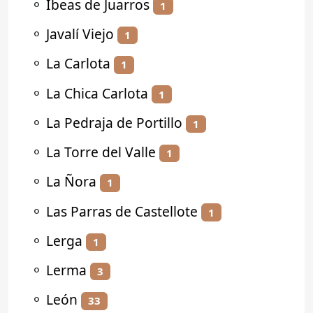
⚬
Ibeas de Juarros
1
⚬
Javalí Viejo
1
⚬
La Carlota
1
⚬
La Chica Carlota
1
⚬
La Pedraja de Portillo
1
⚬
La Torre del Valle
1
⚬
La Ñora
1
⚬
Las Parras de Castellote
1
⚬
Lerga
1
⚬
Lerma
3
⚬
León
33