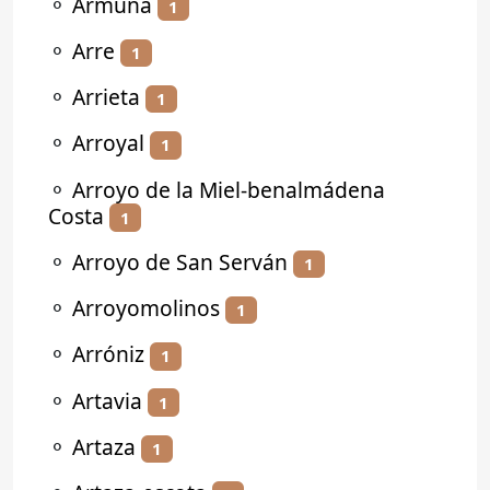
⚬
Armuña
1
⚬
Arre
1
⚬
Arrieta
1
⚬
Arroyal
1
⚬
Arroyo de la Miel-benalmádena
Costa
1
⚬
Arroyo de San Serván
1
⚬
Arroyomolinos
1
⚬
Arróniz
1
⚬
Artavia
1
⚬
Artaza
1