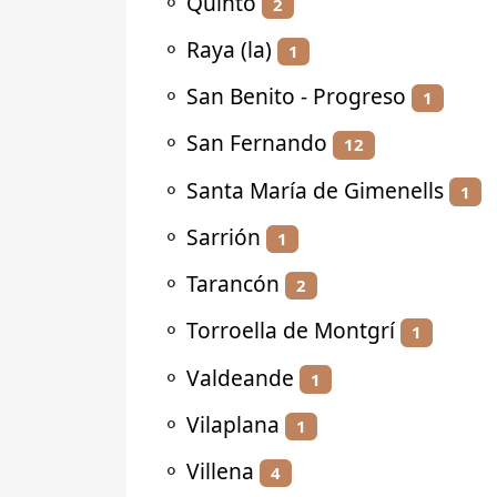
⚬
Quinto
2
⚬
Raya (la)
1
⚬
San Benito - Progreso
1
⚬
San Fernando
12
⚬
Santa María de Gimenells
1
⚬
Sarrión
1
⚬
Tarancón
2
⚬
Torroella de Montgrí
1
⚬
Valdeande
1
⚬
Vilaplana
1
⚬
Villena
4