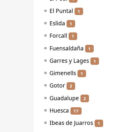
⚬
El Puntal
1
⚬
Eslida
1
⚬
Forcall
1
⚬
Fuensaldaña
1
⚬
Garres y Lages
1
⚬
Gimenells
1
⚬
Gotor
2
⚬
Guadalupe
2
⚬
Huesca
17
⚬
Ibeas de Juarros
1