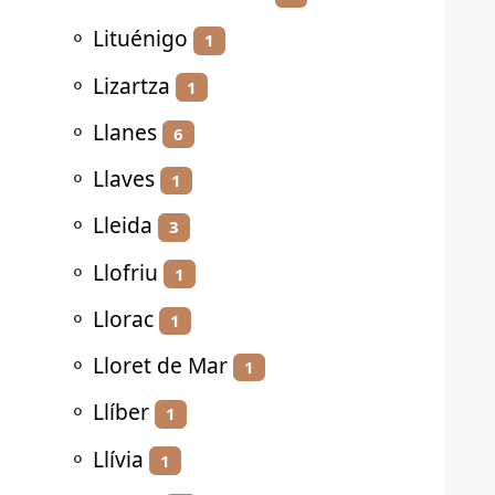
⚬
Lituénigo
1
⚬
Lizartza
1
⚬
Llanes
6
⚬
Llaves
1
⚬
Lleida
3
⚬
Llofriu
1
⚬
Llorac
1
⚬
Lloret de Mar
1
⚬
Llíber
1
⚬
Llívia
1