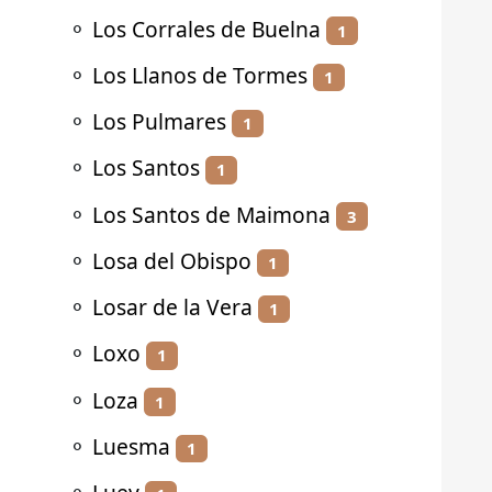
⚬
Los Corrales de Buelna
1
⚬
Los Llanos de Tormes
1
⚬
Los Pulmares
1
⚬
Los Santos
1
⚬
Los Santos de Maimona
3
⚬
Losa del Obispo
1
⚬
Losar de la Vera
1
⚬
Loxo
1
⚬
Loza
1
⚬
Luesma
1