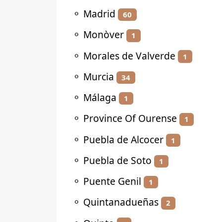
⚬
Madrid
60
⚬
Monòver
1
⚬
Morales de Valverde
1
⚬
Murcia
34
⚬
Málaga
1
⚬
Province Of Ourense
1
⚬
Puebla de Alcocer
1
⚬
Puebla de Soto
1
⚬
Puente Genil
1
⚬
Quintanadueñas
2