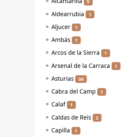
⚬
Alcantarilla
5
⚬
Aldearrubia
1
⚬
Aljucer
1
⚬
Ambás
1
⚬
Arcos de la Sierra
1
⚬
Arsenal de la Carraca
1
⚬
Asturias
36
⚬
Cabra del Camp
1
⚬
Calaf
1
⚬
Caldas de Reis
2
⚬
Capilla
1