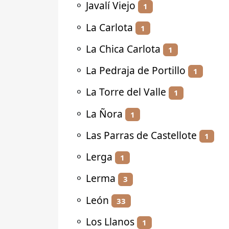
⚬
Javalí Viejo
1
⚬
La Carlota
1
⚬
La Chica Carlota
1
⚬
La Pedraja de Portillo
1
⚬
La Torre del Valle
1
⚬
La Ñora
1
⚬
Las Parras de Castellote
1
⚬
Lerga
1
⚬
Lerma
3
⚬
León
33
⚬
Los Llanos
1