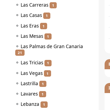
⚬
Las Carreras
1
⚬
Las Casas
1
⚬
Las Eras
1
⚬
Las Mesas
1
⚬
Las Palmas de Gran Canaria
21
⚬
Las Tricias
1
⚬
Las Vegas
1
⚬
Lastrilla
1
⚬
Lavares
1
⚬
Lebanza
1