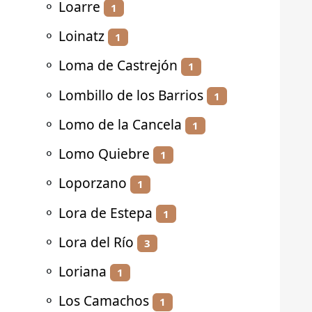
⚬
Loarre
1
⚬
Loinatz
1
⚬
Loma de Castrejón
1
⚬
Lombillo de los Barrios
1
⚬
Lomo de la Cancela
1
⚬
Lomo Quiebre
1
⚬
Loporzano
1
⚬
Lora de Estepa
1
⚬
Lora del Río
3
⚬
Loriana
1
⚬
Los Camachos
1