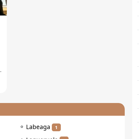
⚬
Labeaga
1