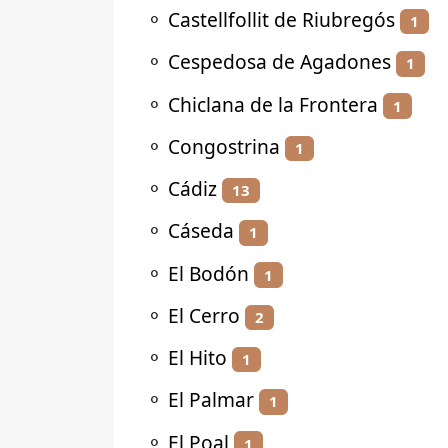
⚬
Castellfollit de Riubregós
1
⚬
Cespedosa de Agadones
1
⚬
Chiclana de la Frontera
1
⚬
Congostrina
1
⚬
Cádiz
13
⚬
Cáseda
1
⚬
El Bodón
1
⚬
El Cerro
2
⚬
El Hito
1
⚬
El Palmar
1
⚬
El Poal
1