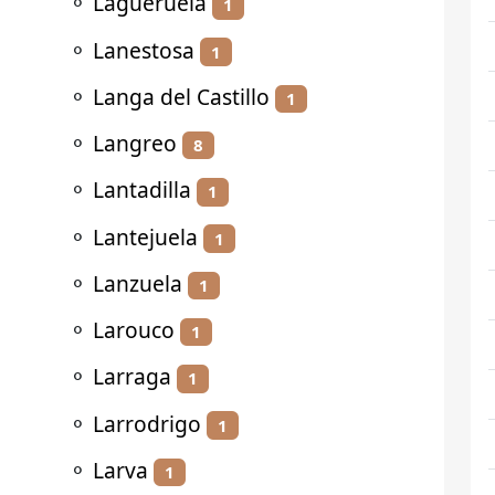
⚬
Lagueruela
1
⚬
Lanestosa
1
⚬
Langa del Castillo
1
⚬
Langreo
8
⚬
Lantadilla
1
⚬
Lantejuela
1
⚬
Lanzuela
1
⚬
Larouco
1
⚬
Larraga
1
⚬
Larrodrigo
1
⚬
Larva
1