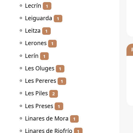
⚬
Lecrín
1
⚬
Leiguarda
1
⚬
Leitza
1
⚬
Lerones
1
⚬
Lerín
1
⚬
Les Oluges
1
⚬
Les Pereres
1
⚬
Les Piles
2
⚬
Les Preses
1
⚬
Linares de Mora
1
⚬
Linares de Riofrío
1