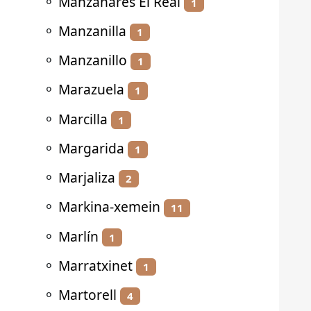
⚬
Manzanares El Real
1
⚬
Manzanilla
1
⚬
Manzanillo
1
⚬
Marazuela
1
⚬
Marcilla
1
⚬
Margarida
1
⚬
Marjaliza
2
⚬
Markina-xemein
11
⚬
Marlín
1
⚬
Marratxinet
1
⚬
Martorell
4