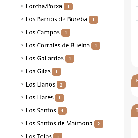
⚬
Lorcha/l'orxa
1
⚬
Los Barrios de Bureba
1
⚬
Los Campos
1
⚬
Los Corrales de Buelna
1
⚬
Los Gallardos
1
⚬
Los Giles
1
⚬
Los Llanos
2
⚬
Los Llares
1
⚬
Los Santos
1
⚬
Los Santos de Maimona
2
⚬
Los Tojos
1