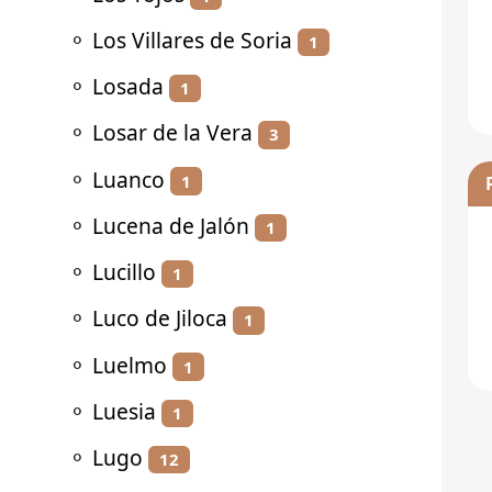
⚬
Los Villares de Soria
1
⚬
Losada
1
⚬
Losar de la Vera
3
⚬
Luanco
1
⚬
Lucena de Jalón
1
⚬
Lucillo
1
⚬
Luco de Jiloca
1
⚬
Luelmo
1
⚬
Luesia
1
⚬
Lugo
12