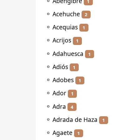
⚬
Abengibre
1
⚬
Acehuche
2
⚬
Acequias
1
⚬
Acrijos
1
⚬
Adahuesca
1
⚬
Adiós
1
⚬
Adobes
1
⚬
Ador
1
⚬
Adra
4
⚬
Adrada de Haza
1
⚬
Agaete
1