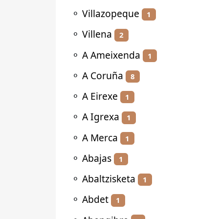
⚬
Villazopeque
1
⚬
Villena
2
⚬
A Ameixenda
1
⚬
A Coruña
8
⚬
A Eirexe
1
⚬
A Igrexa
1
⚬
A Merca
1
⚬
Abajas
1
⚬
Abaltzisketa
1
⚬
Abdet
1