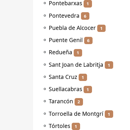
⚬
Pontebarxas
1
⚬
Pontevedra
6
⚬
Puebla de Alcocer
1
⚬
Puente Genil
6
⚬
Redueña
1
⚬
Sant Joan de Labritja
1
⚬
Santa Cruz
1
⚬
Suellacabras
1
⚬
Tarancón
2
⚬
Torroella de Montgrí
1
⚬
Tórtoles
1