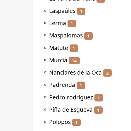
⚬
Laspaúles
1
⚬
Lerma
1
⚬
Maspalomas
1
⚬
Matute
1
⚬
Murcia
14
⚬
Nanclares de la Oca
2
⚬
Padrenda
1
⚬
Pedro-rodríguez
1
⚬
Piña de Esgueva
1
⚬
Polopos
1