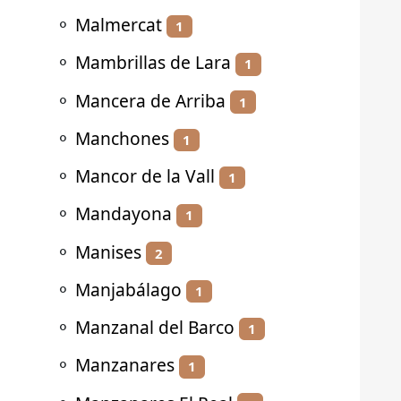
⚬
Malmercat
1
⚬
Mambrillas de Lara
1
⚬
Mancera de Arriba
1
⚬
Manchones
1
⚬
Mancor de la Vall
1
⚬
Mandayona
1
⚬
Manises
2
⚬
Manjabálago
1
⚬
Manzanal del Barco
1
⚬
Manzanares
1