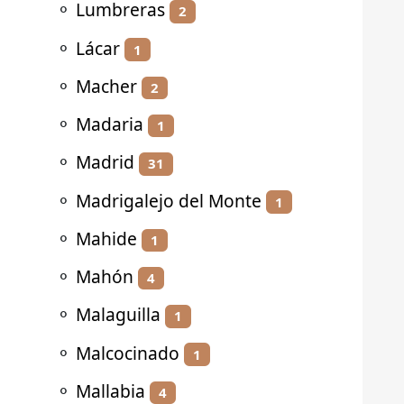
⚬
Lumbreras
2
⚬
Lácar
1
⚬
Macher
2
⚬
Madaria
1
⚬
Madrid
31
⚬
Madrigalejo del Monte
1
⚬
Mahide
1
⚬
Mahón
4
⚬
Malaguilla
1
⚬
Malcocinado
1
⚬
Mallabia
4