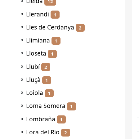
⚬
Lleida
12
⚬
Llerandi
1
⚬
Lles de Cerdanya
2
⚬
Llimiana
1
⚬
Lloseta
1
⚬
Llubí
2
⚬
Lluçà
1
⚬
Loiola
1
⚬
Loma Somera
1
⚬
Lombraña
1
⚬
Lora del Río
2