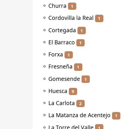
⚬
Churra
1
⚬
Cordovilla la Real
1
⚬
Cortegada
1
⚬
El Barraco
1
⚬
Forxa
1
⚬
Fresneña
1
⚬
Gomesende
1
⚬
Huesca
9
⚬
La Carlota
2
⚬
La Matanza de Acentejo
1
⚬
La Torre del Valle
1