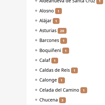
⚬
Aldeanueva de Santa Cruz
1
⚬
Alosno
1
⚬
Alájar
1
⚬
Asturias
20
⚬
Barcones
1
⚬
Boquiñeni
1
⚬
Calaf
1
⚬
Caldas de Reis
1
⚬
Calonge
1
⚬
Celada del Camino
1
⚬
Chucena
3