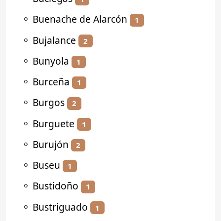
⚬
Buenache de Alarcón
1
⚬
Bujalance
2
⚬
Bunyola
1
⚬
Burceña
1
⚬
Burgos
2
⚬
Burguete
1
⚬
Burujón
2
⚬
Buseu
1
⚬
Bustidoño
1
⚬
Bustriguado
1