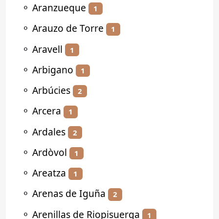
⚬
Aranzueque
1
⚬
Arauzo de Torre
1
⚬
Aravell
1
⚬
Arbigano
1
⚬
Arbúcies
2
⚬
Arcera
1
⚬
Ardales
2
⚬
Ardòvol
1
⚬
Areatza
1
⚬
Arenas de Iguña
2
⚬
Arenillas de Riopisuerga
1