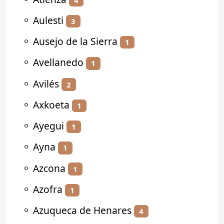
⚬
Aulesti
3
⚬
Ausejo de la Sierra
1
⚬
Avellanedo
1
⚬
Avilés
2
⚬
Axkoeta
1
⚬
Ayegui
1
⚬
Ayna
1
⚬
Azcona
1
⚬
Azofra
1
⚬
Azuqueca de Henares
4