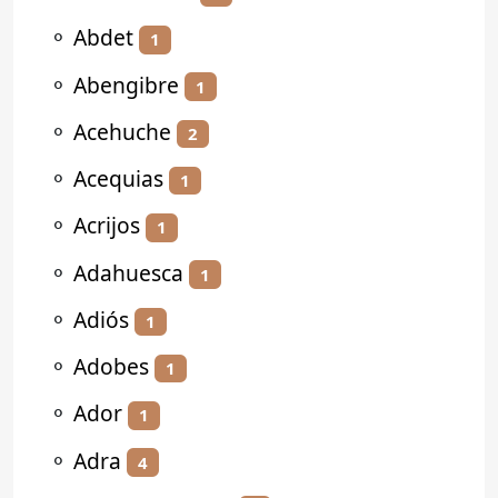
⚬
Abdet
1
⚬
Abengibre
1
⚬
Acehuche
2
⚬
Acequias
1
⚬
Acrijos
1
⚬
Adahuesca
1
⚬
Adiós
1
⚬
Adobes
1
⚬
Ador
1
⚬
Adra
4