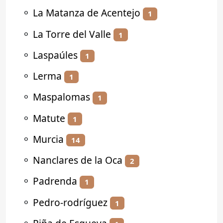
⚬
La Matanza de Acentejo
1
⚬
La Torre del Valle
1
⚬
Laspaúles
1
⚬
Lerma
1
⚬
Maspalomas
1
⚬
Matute
1
⚬
Murcia
14
⚬
Nanclares de la Oca
2
⚬
Padrenda
1
⚬
Pedro-rodríguez
1