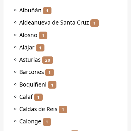
⚬
Albuñán
1
⚬
Aldeanueva de Santa Cruz
1
⚬
Alosno
1
⚬
Alájar
1
⚬
Asturias
20
⚬
Barcones
1
⚬
Boquiñeni
1
⚬
Calaf
1
⚬
Caldas de Reis
1
⚬
Calonge
1