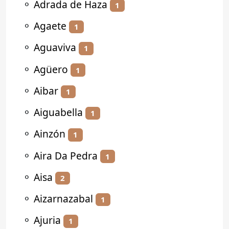
⚬
Adrada de Haza
1
⚬
Agaete
1
⚬
Aguaviva
1
⚬
Agüero
1
⚬
Aibar
1
⚬
Aiguabella
1
⚬
Ainzón
1
⚬
Aira Da Pedra
1
⚬
Aisa
2
⚬
Aizarnazabal
1
⚬
Ajuria
1