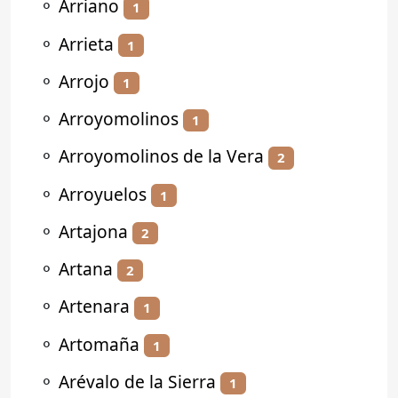
⚬
Arriano
1
⚬
Arrieta
1
⚬
Arrojo
1
⚬
Arroyomolinos
1
⚬
Arroyomolinos de la Vera
2
⚬
Arroyuelos
1
⚬
Artajona
2
⚬
Artana
2
⚬
Artenara
1
⚬
Artomaña
1
⚬
Arévalo de la Sierra
1