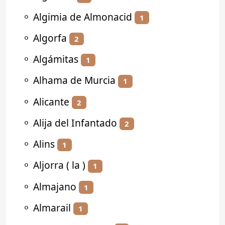
⚬
Algimia de Almonacid
1
⚬
Algorfa
2
⚬
Algámitas
1
⚬
Alhama de Murcia
1
⚬
Alicante
2
⚬
Alija del Infantado
2
⚬
Alins
1
⚬
Aljorra ( la )
1
⚬
Almajano
1
⚬
Almarail
1