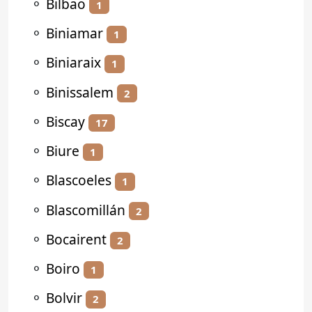
⚬
Bilbao
1
⚬
Biniamar
1
⚬
Biniaraix
1
⚬
Binissalem
2
⚬
Biscay
17
⚬
Biure
1
⚬
Blascoeles
1
⚬
Blascomillán
2
⚬
Bocairent
2
⚬
Boiro
1
⚬
Bolvir
2