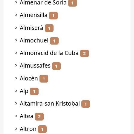
⚬
Almenar de Soria
1
⚬
Almensilla
1
⚬
Almiserà
1
⚬
Almochuel
1
⚬
Almonacid de la Cuba
2
⚬
Almussafes
1
⚬
Alocén
1
⚬
Alp
1
⚬
Altamira-san Kristobal
1
⚬
Altea
2
⚬
Altron
1