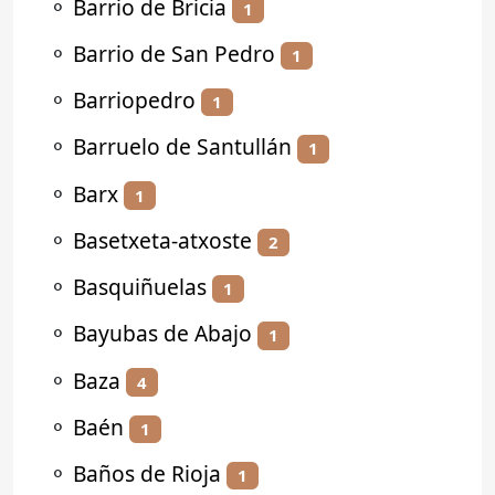
⚬
Barrio de Bricia
1
⚬
Barrio de San Pedro
1
⚬
Barriopedro
1
⚬
Barruelo de Santullán
1
⚬
Barx
1
⚬
Basetxeta-atxoste
2
⚬
Basquiñuelas
1
⚬
Bayubas de Abajo
1
⚬
Baza
4
⚬
Baén
1
⚬
Baños de Rioja
1