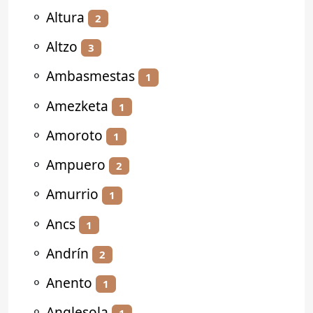
⚬
Altura
2
⚬
Altzo
3
⚬
Ambasmestas
1
⚬
Amezketa
1
⚬
Amoroto
1
⚬
Ampuero
2
⚬
Amurrio
1
⚬
Ancs
1
⚬
Andrín
2
⚬
Anento
1
⚬
Anglesola