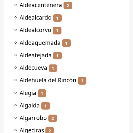
⚬
Aldeacentenera
2
⚬
Aldealcardo
1
⚬
Aldealcorvo
1
⚬
Aldeaquemada
1
⚬
Aldeatejada
1
⚬
Aldecueva
1
⚬
Aldehuela del Rincón
1
⚬
Alegia
1
⚬
Algaida
1
⚬
Algarrobo
2
⚬
Algeciras
2