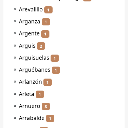
⚬
Arevalillo
1
⚬
Arganza
1
⚬
Argente
1
⚬
Arguis
2
⚬
Arguisuelas
1
⚬
Argüébanes
1
⚬
Arlanzón
1
⚬
Arleta
1
⚬
Arnuero
3
⚬
Arrabalde
1