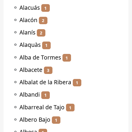
⚬
Alacuás
1
⚬
Alacón
2
⚬
Alanís
2
⚬
Alaquàs
1
⚬
Alba de Tormes
1
⚬
Albacete
3
⚬
Albalat de la Ribera
1
⚬
Albandi
1
⚬
Albarreal de Tajo
1
⚬
Albero Bajo
1
⚬
Albesa