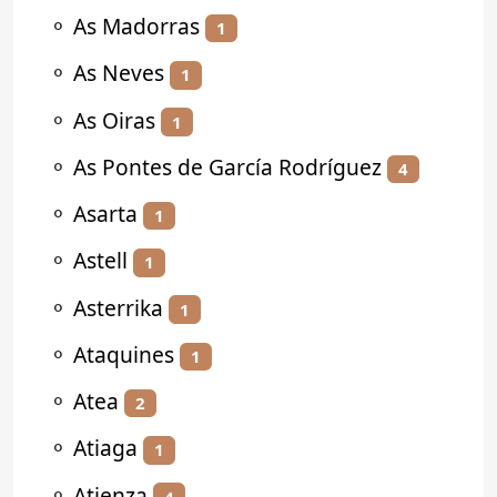
⚬
As Madorras
1
⚬
As Neves
1
⚬
As Oiras
1
⚬
As Pontes de García Rodríguez
4
⚬
Asarta
1
⚬
Astell
1
⚬
Asterrika
1
⚬
Ataquines
1
⚬
Atea
2
⚬
Atiaga
1
⚬
Atienza
4