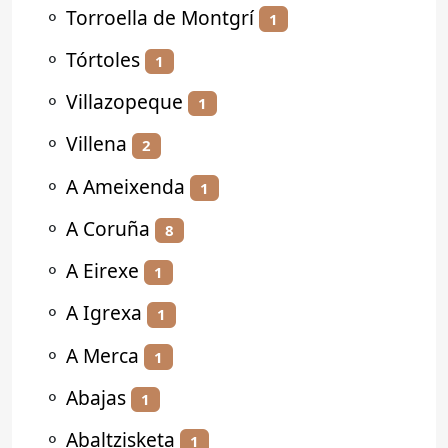
⚬
Torroella de Montgrí
1
⚬
Tórtoles
1
⚬
Villazopeque
1
⚬
Villena
2
⚬
A Ameixenda
1
⚬
A Coruña
8
⚬
A Eirexe
1
⚬
A Igrexa
1
⚬
A Merca
1
⚬
Abajas
1
⚬
Abaltzisketa
1