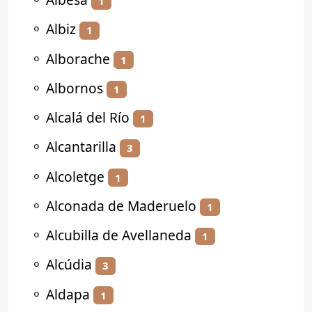
1
⚬
Albiz
1
⚬
Alborache
1
⚬
Albornos
1
⚬
Alcalá del Río
1
⚬
Alcantarilla
3
⚬
Alcoletge
1
⚬
Alconada de Maderuelo
1
⚬
Alcubilla de Avellaneda
1
⚬
Alcúdia
3
⚬
Aldapa
1