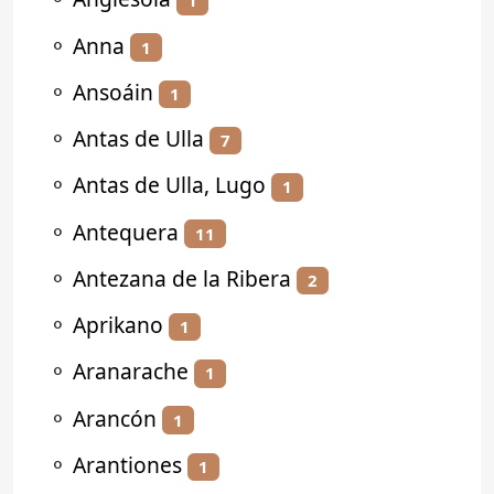
1
⚬
Anna
1
⚬
Ansoáin
1
⚬
Antas de Ulla
7
⚬
Antas de Ulla, Lugo
1
⚬
Antequera
11
⚬
Antezana de la Ribera
2
⚬
Aprikano
1
⚬
Aranarache
1
⚬
Arancón
1
⚬
Arantiones
1