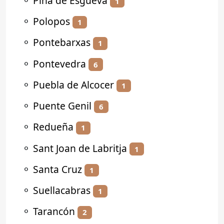
⚬
Piña de Esgueva
1
⚬
Polopos
1
⚬
Pontebarxas
1
⚬
Pontevedra
6
⚬
Puebla de Alcocer
1
⚬
Puente Genil
6
⚬
Redueña
1
⚬
Sant Joan de Labritja
1
⚬
Santa Cruz
1
⚬
Suellacabras
1
⚬
Tarancón
2