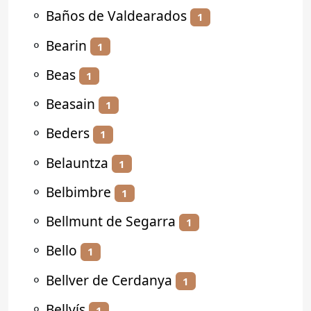
⚬
Baños de Valdearados
1
⚬
Bearin
1
⚬
Beas
1
⚬
Beasain
1
⚬
Beders
1
⚬
Belauntza
1
⚬
Belbimbre
1
⚬
Bellmunt de Segarra
1
⚬
Bello
1
⚬
Bellver de Cerdanya
1
⚬
Bellvís
1