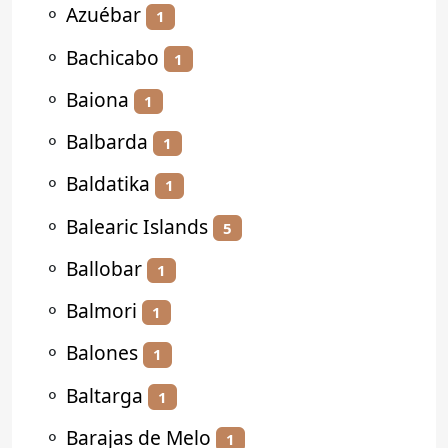
⚬
Azuébar
1
⚬
Bachicabo
1
⚬
Baiona
1
⚬
Balbarda
1
⚬
Baldatika
1
⚬
Balearic Islands
5
⚬
Ballobar
1
⚬
Balmori
1
⚬
Balones
1
⚬
Baltarga
1
⚬
Barajas de Melo
1