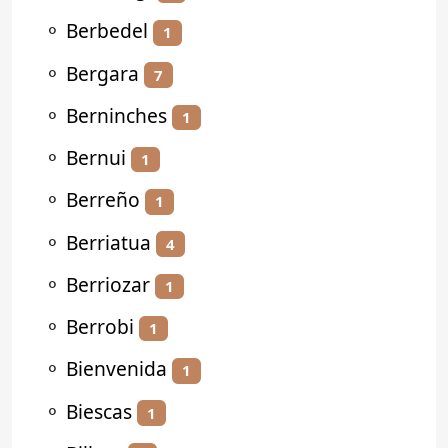
⚬
Berbedel
1
⚬
Bergara
7
⚬
Berninches
1
⚬
Bernui
1
⚬
Berreño
1
⚬
Berriatua
4
⚬
Berriozar
1
⚬
Berrobi
1
⚬
Bienvenida
1
⚬
Biescas
1