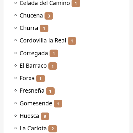
⚬
Celada del Camino
1
⚬
Chucena
3
⚬
Churra
1
⚬
Cordovilla la Real
1
⚬
Cortegada
1
⚬
El Barraco
1
⚬
Forxa
1
⚬
Fresneña
1
⚬
Gomesende
1
⚬
Huesca
9
⚬
La Carlota
2