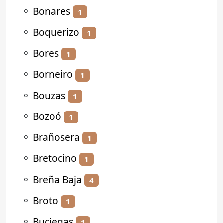
⚬
Bonares
1
⚬
Boquerizo
1
⚬
Bores
1
⚬
Borneiro
1
⚬
Bouzas
1
⚬
Bozoó
1
⚬
Brañosera
1
⚬
Bretocino
1
⚬
Breña Baja
4
⚬
Broto
1
⚬
Buciegas
1