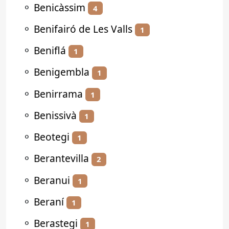
⚬
Benicàssim
4
⚬
Benifairó de Les Valls
1
⚬
Beniflá
1
⚬
Benigembla
1
⚬
Benirrama
1
⚬
Benissivà
1
⚬
Beotegi
1
⚬
Berantevilla
2
⚬
Beranui
1
⚬
Beraní
1
⚬
Berastegi
1