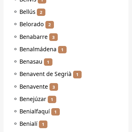
⚬
Bellús
2
⚬
Belorado
2
⚬
Benabarre
3
⚬
Benalmádena
1
⚬
Benasau
1
⚬
Benavent de Segrià
1
⚬
Benavente
3
⚬
Benejúzar
1
⚬
Benialfaquí
1
⚬
Benialí
1