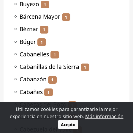
⚬
Buyezo
1
⚬
Bárcena Mayor
1
⚬
Béznar
1
⚬
Búger
1
⚬
Cabanelles
1
⚬
Cabanillas de la Sierra
1
⚬
Cabanzón
1
⚬
Cabañes
1
⚬
Cabezas del Pozo
1
Utilizamos cookies para garantizarle la mejor
⚬
Cabezas del Villar
experiencia en nuestro sitio web.
Más información
1
Acepto
⚬
Cabezuela del Valle
2