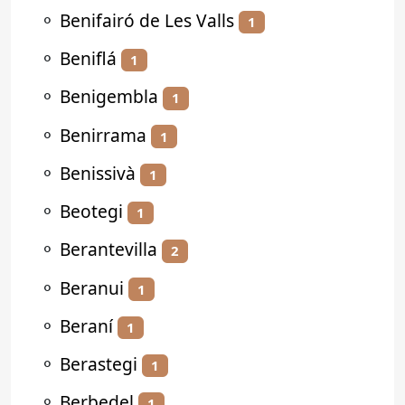
⚬
Benifairó de Les Valls
1
⚬
Beniflá
1
⚬
Benigembla
1
⚬
Benirrama
1
⚬
Benissivà
1
⚬
Beotegi
1
⚬
Berantevilla
2
⚬
Beranui
1
⚬
Beraní
1
⚬
Berastegi
1
⚬
Berbedel
1