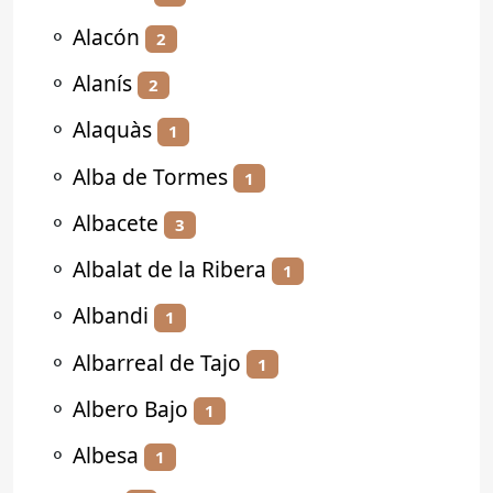
⚬
Alacón
2
⚬
Alanís
2
⚬
Alaquàs
1
⚬
Alba de Tormes
1
⚬
Albacete
3
⚬
Albalat de la Ribera
1
⚬
Albandi
1
⚬
Albarreal de Tajo
1
⚬
Albero Bajo
1
⚬
Albesa
1