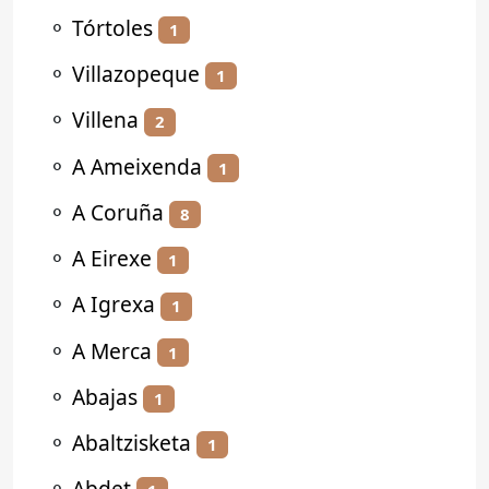
⚬
Tórtoles
1
⚬
Villazopeque
1
⚬
Villena
2
⚬
A Ameixenda
1
⚬
A Coruña
8
⚬
A Eirexe
1
⚬
A Igrexa
1
⚬
A Merca
1
⚬
Abajas
1
⚬
Abaltzisketa
1
⚬
Abdet