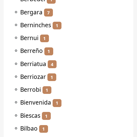
⚬
Bergara
7
⚬
Berninches
1
⚬
Bernui
1
⚬
Berreño
1
⚬
Berriatua
4
⚬
Berriozar
1
⚬
Berrobi
1
⚬
Bienvenida
1
⚬
Biescas
1
⚬
Bilbao
1