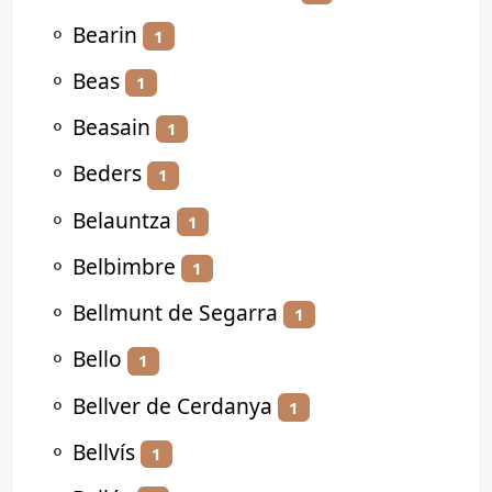
⚬
Bearin
1
⚬
Beas
1
⚬
Beasain
1
⚬
Beders
1
⚬
Belauntza
1
⚬
Belbimbre
1
⚬
Bellmunt de Segarra
1
⚬
Bello
1
⚬
Bellver de Cerdanya
1
⚬
Bellvís
1