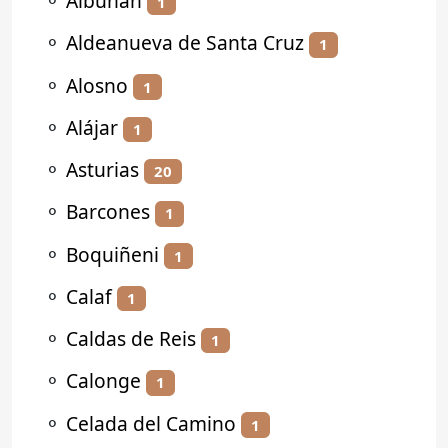
⚬
Albuñán
1
⚬
Aldeanueva de Santa Cruz
1
⚬
Alosno
1
⚬
Alájar
1
⚬
Asturias
20
⚬
Barcones
1
⚬
Boquiñeni
1
⚬
Calaf
1
⚬
Caldas de Reis
1
⚬
Calonge
1
⚬
Celada del Camino
1