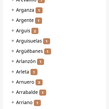
⚬
Arganza
1
⚬
Argente
1
⚬
Arguis
2
⚬
Arguisuelas
1
⚬
Argüébanes
1
⚬
Arlanzón
1
⚬
Arleta
1
⚬
Arnuero
3
⚬
Arrabalde
1
⚬
Arriano
1