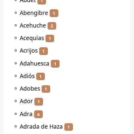
1
⚬
Abengibre
1
⚬
Acehuche
2
⚬
Acequias
1
⚬
Acrijos
1
⚬
Adahuesca
1
⚬
Adiós
1
⚬
Adobes
1
⚬
Ador
1
⚬
Adra
4
⚬
Adrada de Haza
1