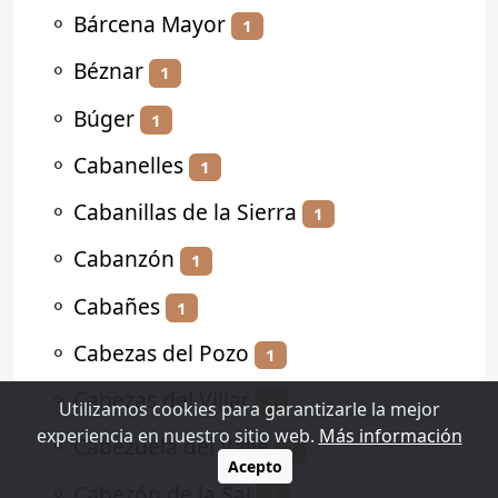
⚬
Bárcena Mayor
1
⚬
Béznar
1
⚬
Búger
1
⚬
Cabanelles
1
⚬
Cabanillas de la Sierra
1
⚬
Cabanzón
1
⚬
Cabañes
1
⚬
Cabezas del Pozo
1
⚬
Cabezas del Villar
1
Utilizamos cookies para garantizarle la mejor
experiencia en nuestro sitio web.
Más información
⚬
Cabezuela del Valle
2
Acepto
⚬
Cabezón de la Sal
1