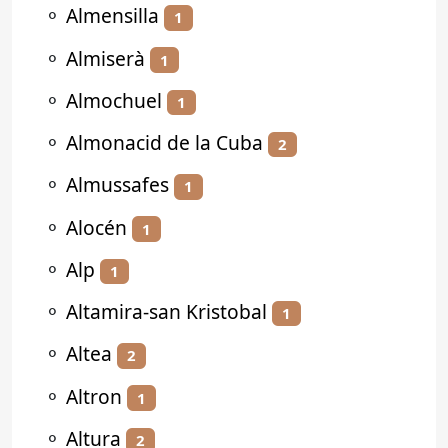
⚬
Almensilla
1
⚬
Almiserà
1
⚬
Almochuel
1
⚬
Almonacid de la Cuba
2
⚬
Almussafes
1
⚬
Alocén
1
⚬
Alp
1
⚬
Altamira-san Kristobal
1
⚬
Altea
2
⚬
Altron
1
⚬
Altura
2