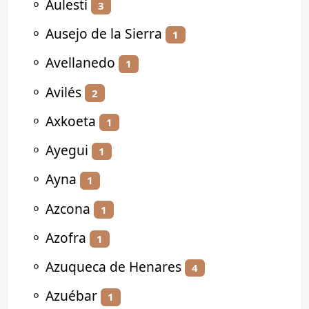
⚬
Aulesti
3
⚬
Ausejo de la Sierra
1
⚬
Avellanedo
1
⚬
Avilés
2
⚬
Axkoeta
1
⚬
Ayegui
1
⚬
Ayna
1
⚬
Azcona
1
⚬
Azofra
1
⚬
Azuqueca de Henares
4
⚬
Azuébar
1