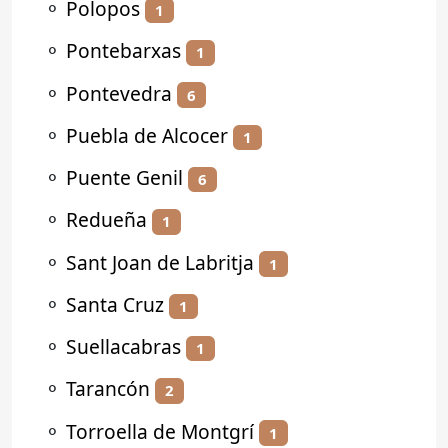
⚬
Polopos
1
⚬
Pontebarxas
1
⚬
Pontevedra
6
⚬
Puebla de Alcocer
1
⚬
Puente Genil
6
⚬
Redueña
1
⚬
Sant Joan de Labritja
1
⚬
Santa Cruz
1
⚬
Suellacabras
1
⚬
Tarancón
2
⚬
Torroella de Montgrí
1