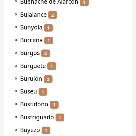
⚬
Buenache de Alarcón
1
⚬
Bujalance
2
⚬
Bunyola
1
⚬
Burceña
1
⚬
Burgos
2
⚬
Burguete
1
⚬
Burujón
2
⚬
Buseu
1
⚬
Bustidoño
1
⚬
Bustriguado
1
⚬
Buyezo
1