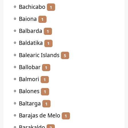
⚬
Bachicabo
1
⚬
Baiona
1
⚬
Balbarda
1
⚬
Baldatika
1
⚬
Balearic Islands
5
⚬
Ballobar
1
⚬
Balmori
1
⚬
Balones
1
⚬
Baltarga
1
⚬
Barajas de Melo
1
⚬
Barakaldo
2