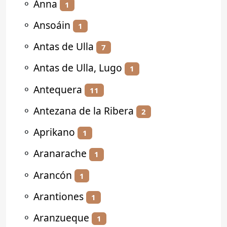
⚬
Anna
1
⚬
Ansoáin
1
⚬
Antas de Ulla
7
⚬
Antas de Ulla, Lugo
1
⚬
Antequera
11
⚬
Antezana de la Ribera
2
⚬
Aprikano
1
⚬
Aranarache
1
⚬
Arancón
1
⚬
Arantiones
1
⚬
Aranzueque
1