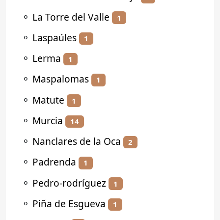
⚬
La Torre del Valle
1
⚬
Laspaúles
1
⚬
Lerma
1
⚬
Maspalomas
1
⚬
Matute
1
⚬
Murcia
14
⚬
Nanclares de la Oca
2
⚬
Padrenda
1
⚬
Pedro-rodríguez
1
⚬
Piña de Esgueva
1