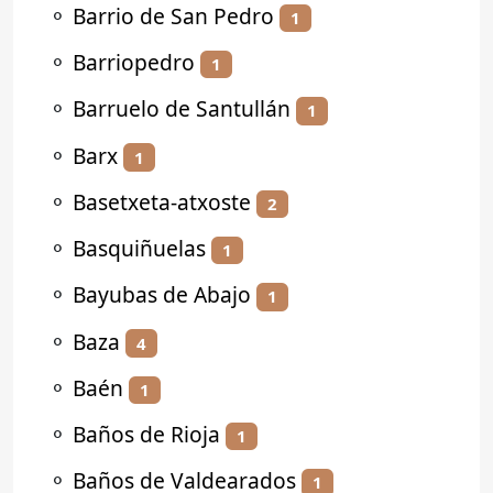
⚬
Barrio de San Pedro
1
⚬
Barriopedro
1
⚬
Barruelo de Santullán
1
⚬
Barx
1
⚬
Basetxeta-atxoste
2
⚬
Basquiñuelas
1
⚬
Bayubas de Abajo
1
⚬
Baza
4
⚬
Baén
1
⚬
Baños de Rioja
1
⚬
Baños de Valdearados
1