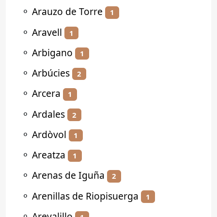
⚬
Arauzo de Torre
1
⚬
Aravell
1
⚬
Arbigano
1
⚬
Arbúcies
2
⚬
Arcera
1
⚬
Ardales
2
⚬
Ardòvol
1
⚬
Areatza
1
⚬
Arenas de Iguña
2
⚬
Arenillas de Riopisuerga
1
⚬
Arevalillo
1