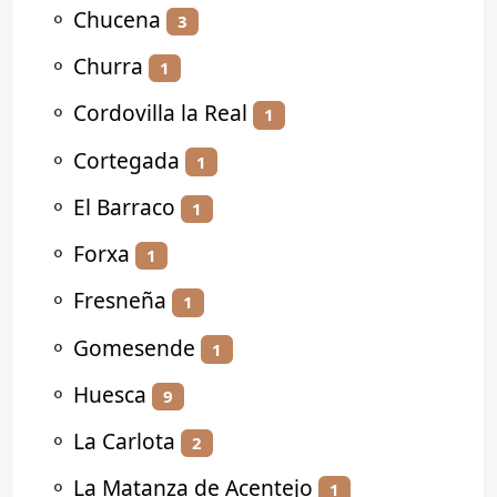
⚬
Chucena
3
⚬
Churra
1
⚬
Cordovilla la Real
1
⚬
Cortegada
1
⚬
El Barraco
1
⚬
Forxa
1
⚬
Fresneña
1
⚬
Gomesende
1
⚬
Huesca
9
⚬
La Carlota
2
⚬
La Matanza de Acentejo
1