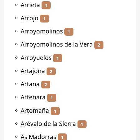
⚬
Arrieta
1
⚬
Arrojo
1
⚬
Arroyomolinos
1
⚬
Arroyomolinos de la Vera
2
⚬
Arroyuelos
1
⚬
Artajona
2
⚬
Artana
2
⚬
Artenara
1
⚬
Artomaña
1
⚬
Arévalo de la Sierra
1
⚬
As Madorras
1