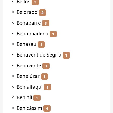
⚬
Bellús
2
⚬
Belorado
2
⚬
Benabarre
3
⚬
Benalmádena
1
⚬
Benasau
1
⚬
Benavent de Segrià
1
⚬
Benavente
3
⚬
Benejúzar
1
⚬
Benialfaquí
1
⚬
Benialí
1
⚬
Benicàssim
4