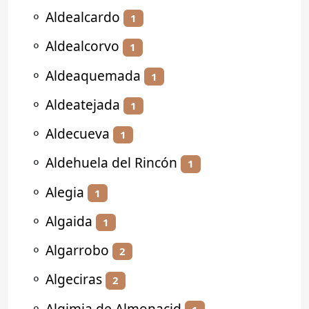
⚬
Aldealcardo
1
⚬
Aldealcorvo
1
⚬
Aldeaquemada
1
⚬
Aldeatejada
1
⚬
Aldecueva
1
⚬
Aldehuela del Rincón
1
⚬
Alegia
1
⚬
Algaida
1
⚬
Algarrobo
2
⚬
Algeciras
2
⚬
Algimia de Almonacid