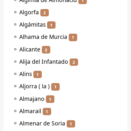
1
⚬
Algorfa
2
⚬
Algámitas
1
⚬
Alhama de Murcia
1
⚬
Alicante
2
⚬
Alija del Infantado
2
⚬
Alins
1
⚬
Aljorra ( la )
1
⚬
Almajano
1
⚬
Almarail
1
⚬
Almenar de Soria
1