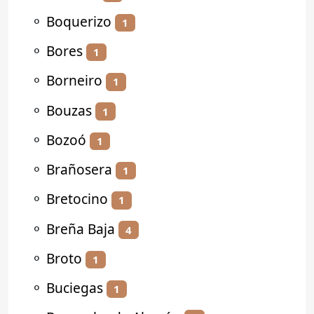
⚬
Boquerizo
1
⚬
Bores
1
⚬
Borneiro
1
⚬
Bouzas
1
⚬
Bozoó
1
⚬
Brañosera
1
⚬
Bretocino
1
⚬
Breña Baja
4
⚬
Broto
1
⚬
Buciegas
1