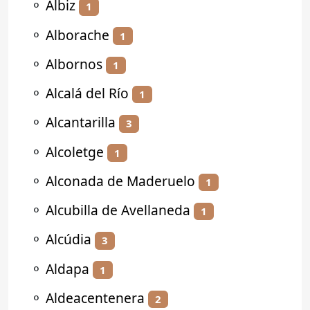
⚬
Albiz
1
⚬
Alborache
1
⚬
Albornos
1
⚬
Alcalá del Río
1
⚬
Alcantarilla
3
⚬
Alcoletge
1
⚬
Alconada de Maderuelo
1
⚬
Alcubilla de Avellaneda
1
⚬
Alcúdia
3
⚬
Aldapa
1
⚬
Aldeacentenera
2