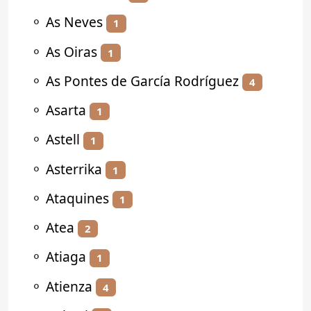
⚬
As Neves
1
⚬
As Oiras
1
⚬
As Pontes de García Rodríguez
4
⚬
Asarta
1
⚬
Astell
1
⚬
Asterrika
1
⚬
Ataquines
1
⚬
Atea
2
⚬
Atiaga
1
⚬
Atienza
4