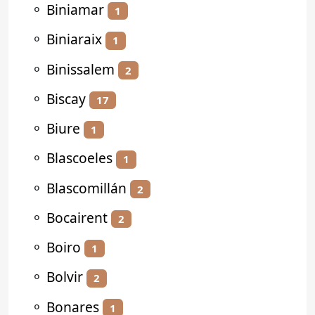
⚬
Biniamar
1
⚬
Biniaraix
1
⚬
Binissalem
2
⚬
Biscay
17
⚬
Biure
1
⚬
Blascoeles
1
⚬
Blascomillán
2
⚬
Bocairent
2
⚬
Boiro
1
⚬
Bolvir
2
⚬
Bonares
1