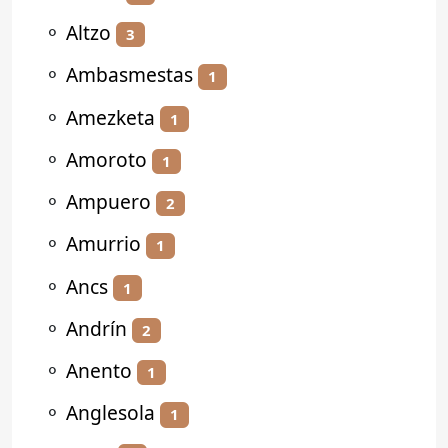
⚬
Altzo
3
⚬
Ambasmestas
1
⚬
Amezketa
1
⚬
Amoroto
1
⚬
Ampuero
2
⚬
Amurrio
1
⚬
Ancs
1
⚬
Andrín
2
⚬
Anento
1
⚬
Anglesola
1