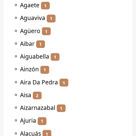
⚬
Agaete
1
⚬
Aguaviva
1
⚬
Agüero
1
⚬
Aibar
1
⚬
Aiguabella
1
⚬
Ainzón
1
⚬
Aira Da Pedra
1
⚬
Aisa
2
⚬
Aizarnazabal
1
⚬
Ajuria
1
⚬
Alacuás
1