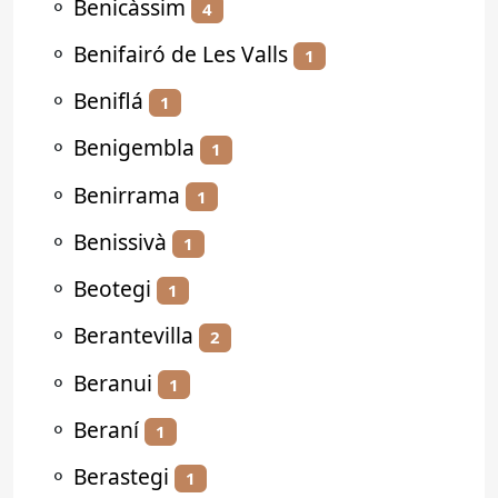
⚬
Benicàssim
4
⚬
Benifairó de Les Valls
1
⚬
Beniflá
1
⚬
Benigembla
1
⚬
Benirrama
1
⚬
Benissivà
1
⚬
Beotegi
1
⚬
Berantevilla
2
⚬
Beranui
1
⚬
Beraní
1
⚬
Berastegi
1