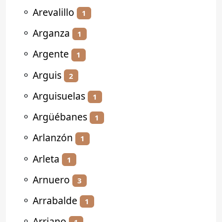
⚬
Arevalillo
1
⚬
Arganza
1
⚬
Argente
1
⚬
Arguis
2
⚬
Arguisuelas
1
⚬
Argüébanes
1
⚬
Arlanzón
1
⚬
Arleta
1
⚬
Arnuero
3
⚬
Arrabalde
1
⚬
Arriano