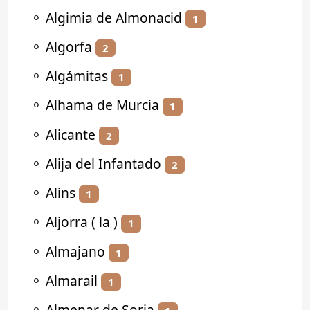
⚬
Algimia de Almonacid
1
⚬
Algorfa
2
⚬
Algámitas
1
⚬
Alhama de Murcia
1
⚬
Alicante
2
⚬
Alija del Infantado
2
⚬
Alins
1
⚬
Aljorra ( la )
1
⚬
Almajano
1
⚬
Almarail
1
⚬
Almenar de Soria