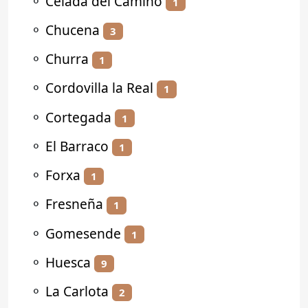
⚬
Celada del Camino
1
⚬
Chucena
3
⚬
Churra
1
⚬
Cordovilla la Real
1
⚬
Cortegada
1
⚬
El Barraco
1
⚬
Forxa
1
⚬
Fresneña
1
⚬
Gomesende
1
⚬
Huesca
9
⚬
La Carlota
2