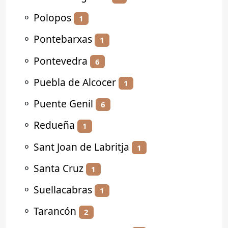
⚬
Polopos
1
⚬
Pontebarxas
1
⚬
Pontevedra
6
⚬
Puebla de Alcocer
1
⚬
Puente Genil
6
⚬
Redueña
1
⚬
Sant Joan de Labritja
1
⚬
Santa Cruz
1
⚬
Suellacabras
1
⚬
Tarancón
2