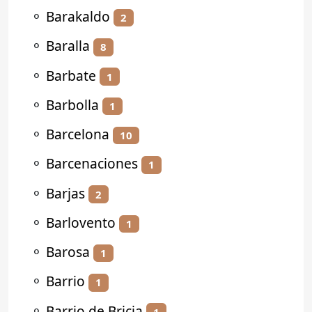
⚬
Barakaldo
2
⚬
Baralla
8
⚬
Barbate
1
⚬
Barbolla
1
⚬
Barcelona
10
⚬
Barcenaciones
1
⚬
Barjas
2
⚬
Barlovento
1
⚬
Barosa
1
⚬
Barrio
1
⚬
Barrio de Bricia
1