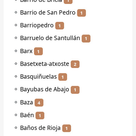
⚬
Barrio de San Pedro
1
⚬
Barriopedro
1
⚬
Barruelo de Santullán
1
⚬
Barx
1
⚬
Basetxeta-atxoste
2
⚬
Basquiñuelas
1
⚬
Bayubas de Abajo
1
⚬
Baza
4
⚬
Baén
1
⚬
Baños de Rioja
1