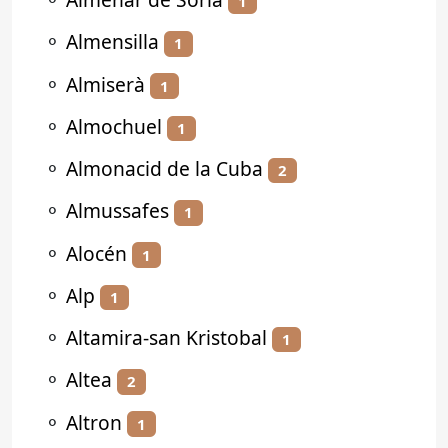
1
⚬
Almensilla
1
⚬
Almiserà
1
⚬
Almochuel
1
⚬
Almonacid de la Cuba
2
⚬
Almussafes
1
⚬
Alocén
1
⚬
Alp
1
⚬
Altamira-san Kristobal
1
⚬
Altea
2
⚬
Altron
1