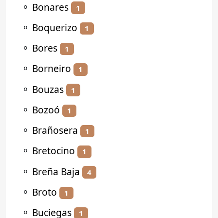
⚬
Bonares
1
⚬
Boquerizo
1
⚬
Bores
1
⚬
Borneiro
1
⚬
Bouzas
1
⚬
Bozoó
1
⚬
Brañosera
1
⚬
Bretocino
1
⚬
Breña Baja
4
⚬
Broto
1
⚬
Buciegas
1