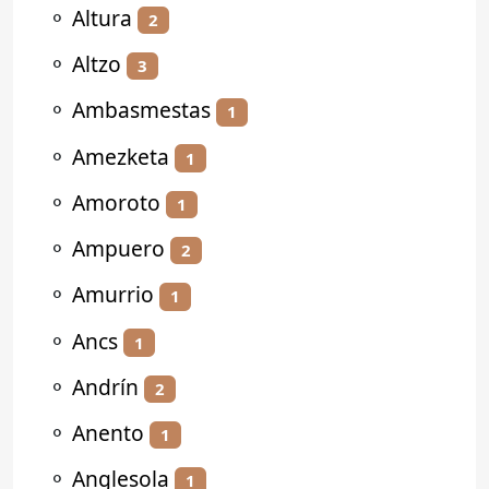
⚬
Altura
2
⚬
Altzo
3
⚬
Ambasmestas
1
⚬
Amezketa
1
⚬
Amoroto
1
⚬
Ampuero
2
⚬
Amurrio
1
⚬
Ancs
1
⚬
Andrín
2
⚬
Anento
1
⚬
Anglesola
1