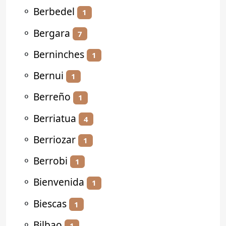
⚬
Berbedel
1
⚬
Bergara
7
⚬
Berninches
1
⚬
Bernui
1
⚬
Berreño
1
⚬
Berriatua
4
⚬
Berriozar
1
⚬
Berrobi
1
⚬
Bienvenida
1
⚬
Biescas
1
⚬
Bilbao
1