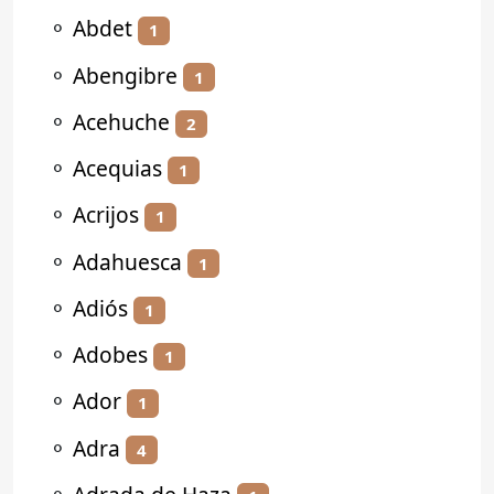
⚬
Abdet
1
⚬
Abengibre
1
⚬
Acehuche
2
⚬
Acequias
1
⚬
Acrijos
1
⚬
Adahuesca
1
⚬
Adiós
1
⚬
Adobes
1
⚬
Ador
1
⚬
Adra
4