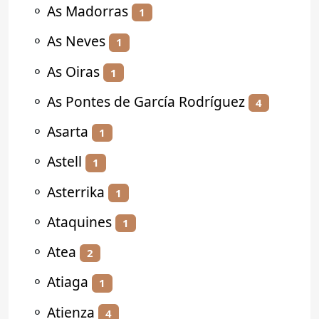
⚬
As Madorras
1
⚬
As Neves
1
⚬
As Oiras
1
⚬
As Pontes de García Rodríguez
4
⚬
Asarta
1
⚬
Astell
1
⚬
Asterrika
1
⚬
Ataquines
1
⚬
Atea
2
⚬
Atiaga
1
⚬
Atienza
4