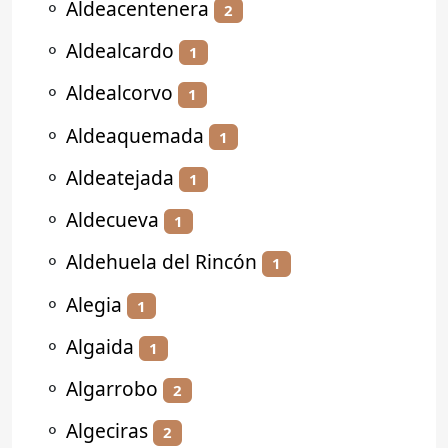
⚬
Aldeacentenera
2
⚬
Aldealcardo
1
⚬
Aldealcorvo
1
⚬
Aldeaquemada
1
⚬
Aldeatejada
1
⚬
Aldecueva
1
⚬
Aldehuela del Rincón
1
⚬
Alegia
1
⚬
Algaida
1
⚬
Algarrobo
2
⚬
Algeciras
2