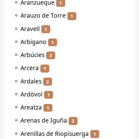
⚬
Aranzueque
1
⚬
Arauzo de Torre
1
⚬
Aravell
1
⚬
Arbigano
1
⚬
Arbúcies
2
⚬
Arcera
1
⚬
Ardales
2
⚬
Ardòvol
1
⚬
Areatza
1
⚬
Arenas de Iguña
2
⚬
Arenillas de Riopisuerga
1