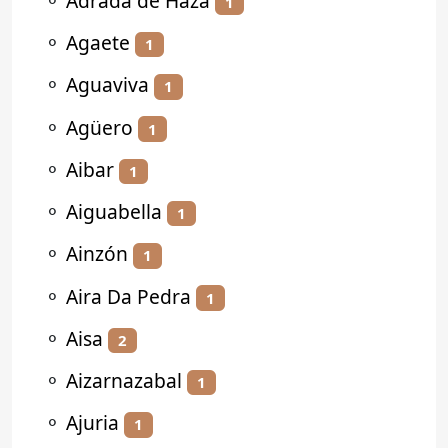
⚬
Adrada de Haza
1
⚬
Agaete
1
⚬
Aguaviva
1
⚬
Agüero
1
⚬
Aibar
1
⚬
Aiguabella
1
⚬
Ainzón
1
⚬
Aira Da Pedra
1
⚬
Aisa
2
⚬
Aizarnazabal
1
⚬
Ajuria
1