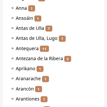
⚬
Anna
1
⚬
Ansoáin
1
⚬
Antas de Ulla
7
⚬
Antas de Ulla, Lugo
1
⚬
Antequera
11
⚬
Antezana de la Ribera
2
⚬
Aprikano
1
⚬
Aranarache
1
⚬
Arancón
1
⚬
Arantiones
1