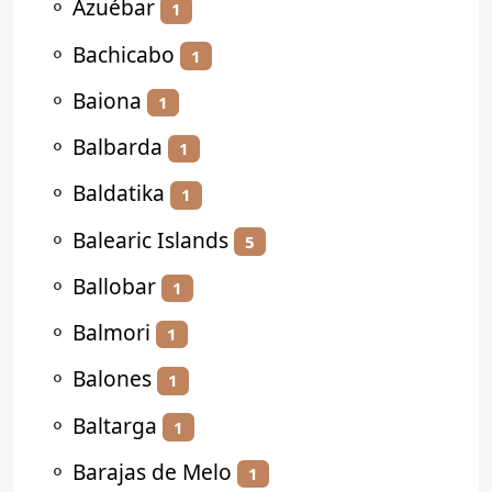
⚬
Azuébar
1
⚬
Bachicabo
1
⚬
Baiona
1
⚬
Balbarda
1
⚬
Baldatika
1
⚬
Balearic Islands
5
⚬
Ballobar
1
⚬
Balmori
1
⚬
Balones
1
⚬
Baltarga
1
⚬
Barajas de Melo
1