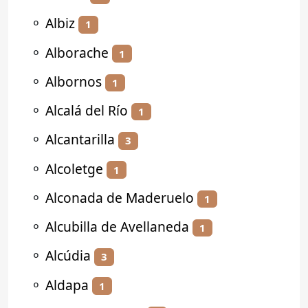
⚬
Albiz
1
⚬
Alborache
1
⚬
Albornos
1
⚬
Alcalá del Río
1
⚬
Alcantarilla
3
⚬
Alcoletge
1
⚬
Alconada de Maderuelo
1
⚬
Alcubilla de Avellaneda
1
⚬
Alcúdia
3
⚬
Aldapa
1