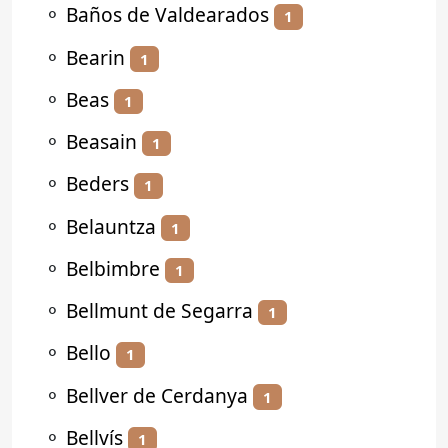
⚬
Baños de Valdearados
1
⚬
Bearin
1
⚬
Beas
1
⚬
Beasain
1
⚬
Beders
1
⚬
Belauntza
1
⚬
Belbimbre
1
⚬
Bellmunt de Segarra
1
⚬
Bello
1
⚬
Bellver de Cerdanya
1
⚬
Bellvís
1