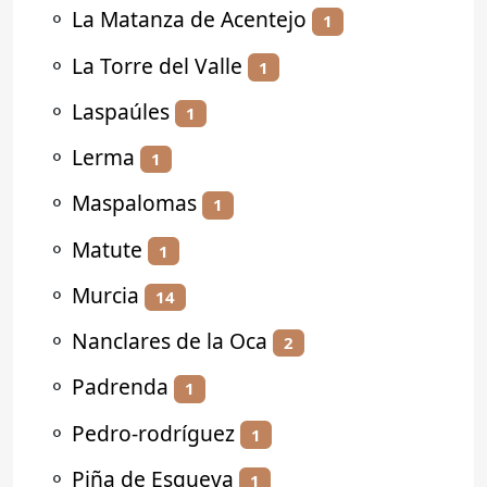
⚬
La Matanza de Acentejo
1
⚬
La Torre del Valle
1
⚬
Laspaúles
1
⚬
Lerma
1
⚬
Maspalomas
1
⚬
Matute
1
⚬
Murcia
14
⚬
Nanclares de la Oca
2
⚬
Padrenda
1
⚬
Pedro-rodríguez
1
⚬
Piña de Esgueva
1