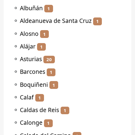
⚬
Albuñán
1
⚬
Aldeanueva de Santa Cruz
1
⚬
Alosno
1
⚬
Alájar
1
⚬
Asturias
20
⚬
Barcones
1
⚬
Boquiñeni
1
⚬
Calaf
1
⚬
Caldas de Reis
1
⚬
Calonge
1