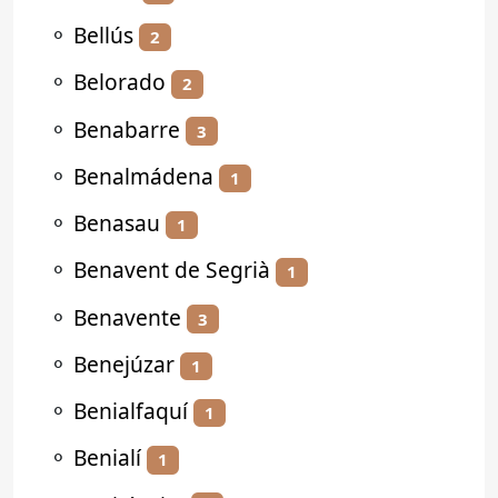
⚬
Bellús
2
⚬
Belorado
2
⚬
Benabarre
3
⚬
Benalmádena
1
⚬
Benasau
1
⚬
Benavent de Segrià
1
⚬
Benavente
3
⚬
Benejúzar
1
⚬
Benialfaquí
1
⚬
Benialí
1