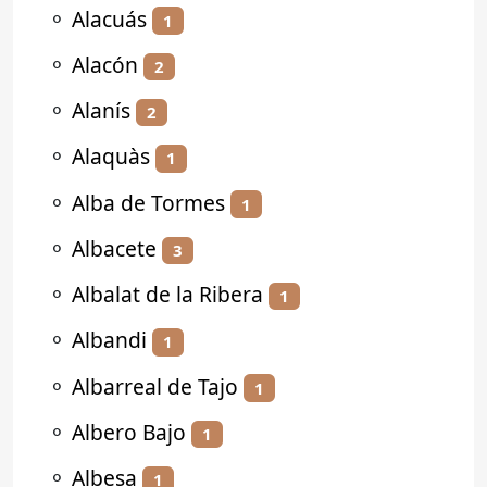
⚬
Alacuás
1
⚬
Alacón
2
⚬
Alanís
2
⚬
Alaquàs
1
⚬
Alba de Tormes
1
⚬
Albacete
3
⚬
Albalat de la Ribera
1
⚬
Albandi
1
⚬
Albarreal de Tajo
1
⚬
Albero Bajo
1
⚬
Albesa
1