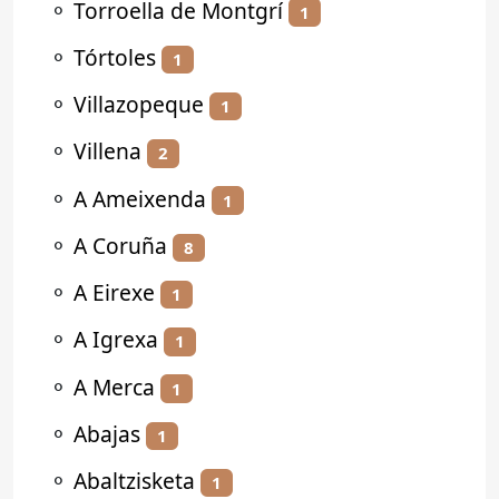
⚬
Torroella de Montgrí
1
⚬
Tórtoles
1
⚬
Villazopeque
1
⚬
Villena
2
⚬
A Ameixenda
1
⚬
A Coruña
8
⚬
A Eirexe
1
⚬
A Igrexa
1
⚬
A Merca
1
⚬
Abajas
1
⚬
Abaltzisketa
1