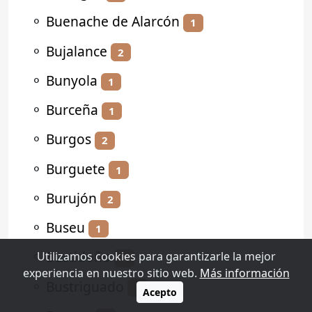
⚬
Buenache de Alarcón
1
⚬
Bujalance
2
⚬
Bunyola
1
⚬
Burceña
1
⚬
Burgos
2
⚬
Burguete
1
⚬
Burujón
2
⚬
Buseu
1
⚬
Bustidoño
Utilizamos cookies para garantizarle la mejor
1
experiencia en nuestro sitio web.
Más información
⚬
Bustriguado
1
Acepto