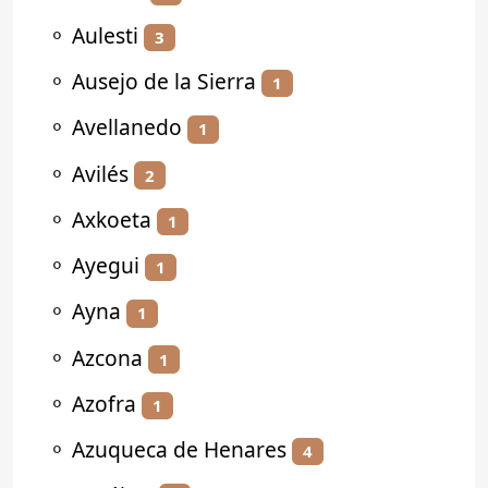
⚬
Aulesti
3
⚬
Ausejo de la Sierra
1
⚬
Avellanedo
1
⚬
Avilés
2
⚬
Axkoeta
1
⚬
Ayegui
1
⚬
Ayna
1
⚬
Azcona
1
⚬
Azofra
1
⚬
Azuqueca de Henares
4