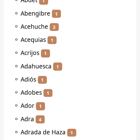
1
⚬
Abengibre
1
⚬
Acehuche
2
⚬
Acequias
1
⚬
Acrijos
1
⚬
Adahuesca
1
⚬
Adiós
1
⚬
Adobes
1
⚬
Ador
1
⚬
Adra
4
⚬
Adrada de Haza
1