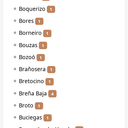
⚬
Boquerizo
1
⚬
Bores
1
⚬
Borneiro
1
⚬
Bouzas
1
⚬
Bozoó
1
⚬
Brañosera
1
⚬
Bretocino
1
⚬
Breña Baja
4
⚬
Broto
1
⚬
Buciegas
1