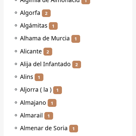
1
⚬
Algorfa
2
⚬
Algámitas
1
⚬
Alhama de Murcia
1
⚬
Alicante
2
⚬
Alija del Infantado
2
⚬
Alins
1
⚬
Aljorra ( la )
1
⚬
Almajano
1
⚬
Almarail
1
⚬
Almenar de Soria
1