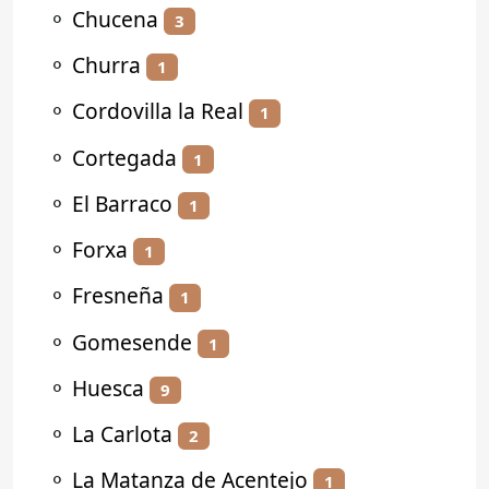
⚬
Chucena
3
⚬
Churra
1
⚬
Cordovilla la Real
1
⚬
Cortegada
1
⚬
El Barraco
1
⚬
Forxa
1
⚬
Fresneña
1
⚬
Gomesende
1
⚬
Huesca
9
⚬
La Carlota
2
⚬
La Matanza de Acentejo
1