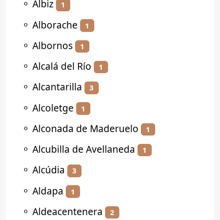
⚬
Albiz
1
⚬
Alborache
1
⚬
Albornos
1
⚬
Alcalá del Río
1
⚬
Alcantarilla
3
⚬
Alcoletge
1
⚬
Alconada de Maderuelo
1
⚬
Alcubilla de Avellaneda
1
⚬
Alcúdia
3
⚬
Aldapa
1
⚬
Aldeacentenera
2