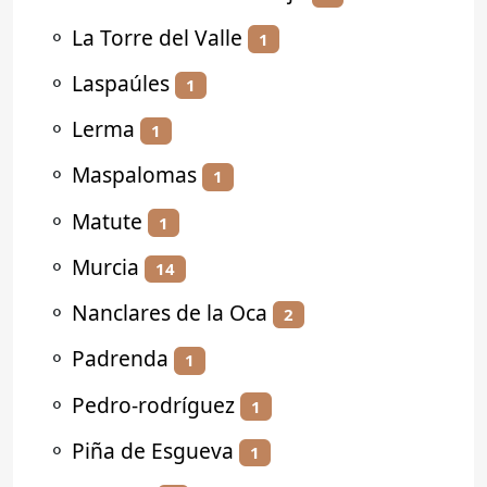
⚬
La Torre del Valle
1
⚬
Laspaúles
1
⚬
Lerma
1
⚬
Maspalomas
1
⚬
Matute
1
⚬
Murcia
14
⚬
Nanclares de la Oca
2
⚬
Padrenda
1
⚬
Pedro-rodríguez
1
⚬
Piña de Esgueva
1