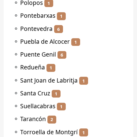
⚬
Polopos
1
⚬
Pontebarxas
1
⚬
Pontevedra
6
⚬
Puebla de Alcocer
1
⚬
Puente Genil
6
⚬
Redueña
1
⚬
Sant Joan de Labritja
1
⚬
Santa Cruz
1
⚬
Suellacabras
1
⚬
Tarancón
2
⚬
Torroella de Montgrí
1