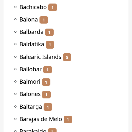
⚬
Bachicabo
1
⚬
Baiona
1
⚬
Balbarda
1
⚬
Baldatika
1
⚬
Balearic Islands
5
⚬
Ballobar
1
⚬
Balmori
1
⚬
Balones
1
⚬
Baltarga
1
⚬
Barajas de Melo
1
⚬
Barakaldo
2