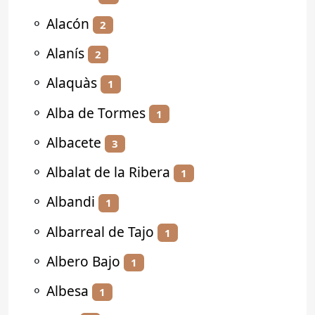
⚬
Alacón
2
⚬
Alanís
2
⚬
Alaquàs
1
⚬
Alba de Tormes
1
⚬
Albacete
3
⚬
Albalat de la Ribera
1
⚬
Albandi
1
⚬
Albarreal de Tajo
1
⚬
Albero Bajo
1
⚬
Albesa
1