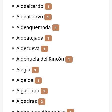
⚬
Aldealcardo
1
⚬
Aldealcorvo
1
⚬
Aldeaquemada
1
⚬
Aldeatejada
1
⚬
Aldecueva
1
⚬
Aldehuela del Rincón
1
⚬
Alegia
1
⚬
Algaida
1
⚬
Algarrobo
2
⚬
Algeciras
2
⚬
Algimia de Almonacid