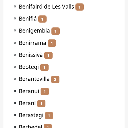
⚬
Benifairó de Les Valls
1
⚬
Beniflá
1
⚬
Benigembla
1
⚬
Benirrama
1
⚬
Benissivà
1
⚬
Beotegi
1
⚬
Berantevilla
2
⚬
Beranui
1
⚬
Beraní
1
⚬
Berastegi
1
⚬
Berbedel
1