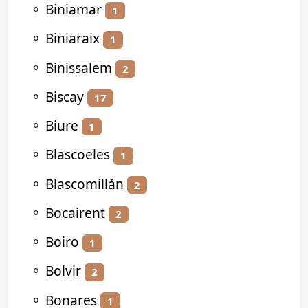
⚬
Biniamar
1
⚬
Biniaraix
1
⚬
Binissalem
2
⚬
Biscay
17
⚬
Biure
1
⚬
Blascoeles
1
⚬
Blascomillán
2
⚬
Bocairent
2
⚬
Boiro
1
⚬
Bolvir
2
⚬
Bonares
1