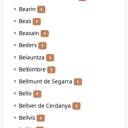
⚬
Bearin
1
⚬
Beas
1
⚬
Beasain
1
⚬
Beders
1
⚬
Belauntza
1
⚬
Belbimbre
1
⚬
Bellmunt de Segarra
1
⚬
Bello
1
⚬
Bellver de Cerdanya
1
⚬
Bellvís
1