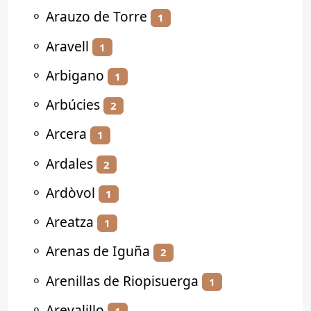
⚬
Arauzo de Torre
1
⚬
Aravell
1
⚬
Arbigano
1
⚬
Arbúcies
2
⚬
Arcera
1
⚬
Ardales
2
⚬
Ardòvol
1
⚬
Areatza
1
⚬
Arenas de Iguña
2
⚬
Arenillas de Riopisuerga
1
⚬
Arevalillo
1