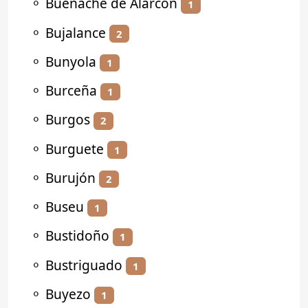
⚬
Buenache de Alarcón
1
⚬
Bujalance
2
⚬
Bunyola
1
⚬
Burceña
1
⚬
Burgos
2
⚬
Burguete
1
⚬
Burujón
2
⚬
Buseu
1
⚬
Bustidoño
1
⚬
Bustriguado
1
⚬
Buyezo
1