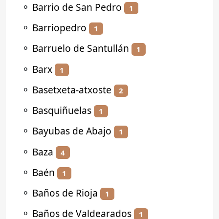
⚬
Barrio de San Pedro
1
⚬
Barriopedro
1
⚬
Barruelo de Santullán
1
⚬
Barx
1
⚬
Basetxeta-atxoste
2
⚬
Basquiñuelas
1
⚬
Bayubas de Abajo
1
⚬
Baza
4
⚬
Baén
1
⚬
Baños de Rioja
1
⚬
Baños de Valdearados
1