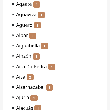
⚬
Agaete
1
⚬
Aguaviva
1
⚬
Agüero
1
⚬
Aibar
1
⚬
Aiguabella
1
⚬
Ainzón
1
⚬
Aira Da Pedra
1
⚬
Aisa
2
⚬
Aizarnazabal
1
⚬
Ajuria
1
⚬
Alacuás
1