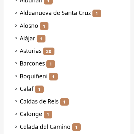
⚬
Albuñán
1
⚬
Aldeanueva de Santa Cruz
1
⚬
Alosno
1
⚬
Alájar
1
⚬
Asturias
20
⚬
Barcones
1
⚬
Boquiñeni
1
⚬
Calaf
1
⚬
Caldas de Reis
1
⚬
Calonge
1
⚬
Celada del Camino
1