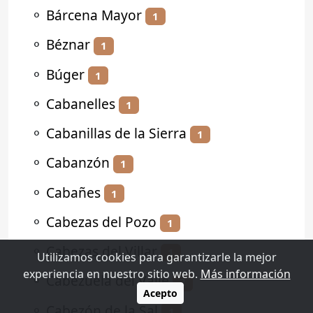
⚬
Bárcena Mayor
1
⚬
Béznar
1
⚬
Búger
1
⚬
Cabanelles
1
⚬
Cabanillas de la Sierra
1
⚬
Cabanzón
1
⚬
Cabañes
1
⚬
Cabezas del Pozo
1
⚬
Cabezas del Villar
1
Utilizamos cookies para garantizarle la mejor
experiencia en nuestro sitio web.
Más información
⚬
Cabezuela del Valle
2
Acepto
⚬
Cabezón de la Sal
1