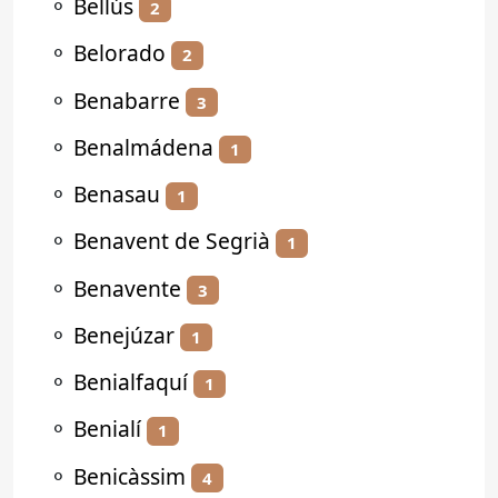
⚬
Bellús
2
⚬
Belorado
2
⚬
Benabarre
3
⚬
Benalmádena
1
⚬
Benasau
1
⚬
Benavent de Segrià
1
⚬
Benavente
3
⚬
Benejúzar
1
⚬
Benialfaquí
1
⚬
Benialí
1
⚬
Benicàssim
4