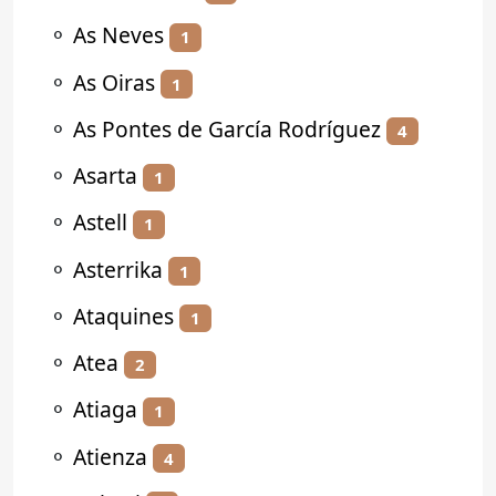
⚬
As Neves
1
⚬
As Oiras
1
⚬
As Pontes de García Rodríguez
4
⚬
Asarta
1
⚬
Astell
1
⚬
Asterrika
1
⚬
Ataquines
1
⚬
Atea
2
⚬
Atiaga
1
⚬
Atienza
4