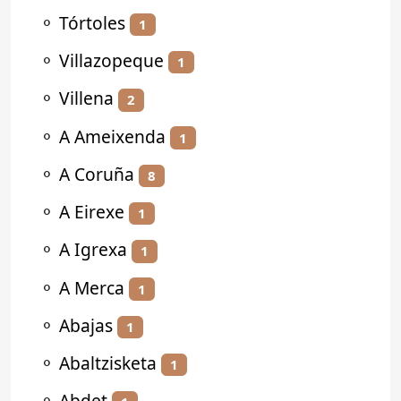
⚬
Tórtoles
1
⚬
Villazopeque
1
⚬
Villena
2
⚬
A Ameixenda
1
⚬
A Coruña
8
⚬
A Eirexe
1
⚬
A Igrexa
1
⚬
A Merca
1
⚬
Abajas
1
⚬
Abaltzisketa
1
⚬
Abdet