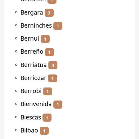
⚬
Bergara
7
⚬
Berninches
1
⚬
Bernui
1
⚬
Berreño
1
⚬
Berriatua
4
⚬
Berriozar
1
⚬
Berrobi
1
⚬
Bienvenida
1
⚬
Biescas
1
⚬
Bilbao
1