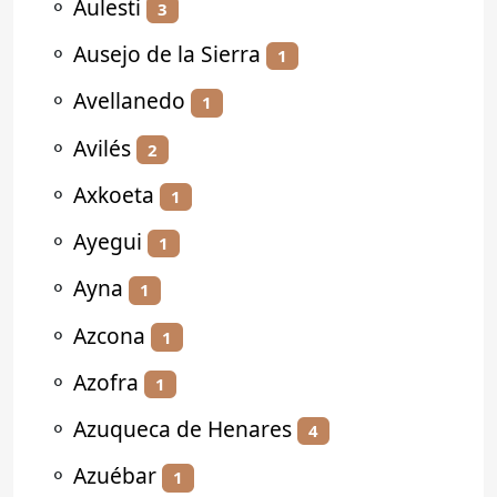
⚬
Aulesti
3
⚬
Ausejo de la Sierra
1
⚬
Avellanedo
1
⚬
Avilés
2
⚬
Axkoeta
1
⚬
Ayegui
1
⚬
Ayna
1
⚬
Azcona
1
⚬
Azofra
1
⚬
Azuqueca de Henares
4
⚬
Azuébar
1