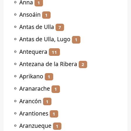
⚬
Anna
1
⚬
Ansoáin
1
⚬
Antas de Ulla
7
⚬
Antas de Ulla, Lugo
1
⚬
Antequera
11
⚬
Antezana de la Ribera
2
⚬
Aprikano
1
⚬
Aranarache
1
⚬
Arancón
1
⚬
Arantiones
1
⚬
Aranzueque
1