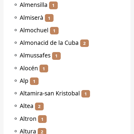
⚬
Almensilla
1
⚬
Almiserà
1
⚬
Almochuel
1
⚬
Almonacid de la Cuba
2
⚬
Almussafes
1
⚬
Alocén
1
⚬
Alp
1
⚬
Altamira-san Kristobal
1
⚬
Altea
2
⚬
Altron
1
⚬
Altura
2