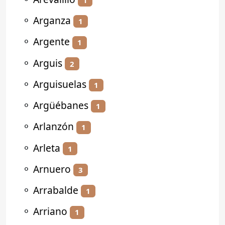
⚬
Arganza
1
⚬
Argente
1
⚬
Arguis
2
⚬
Arguisuelas
1
⚬
Argüébanes
1
⚬
Arlanzón
1
⚬
Arleta
1
⚬
Arnuero
3
⚬
Arrabalde
1
⚬
Arriano
1