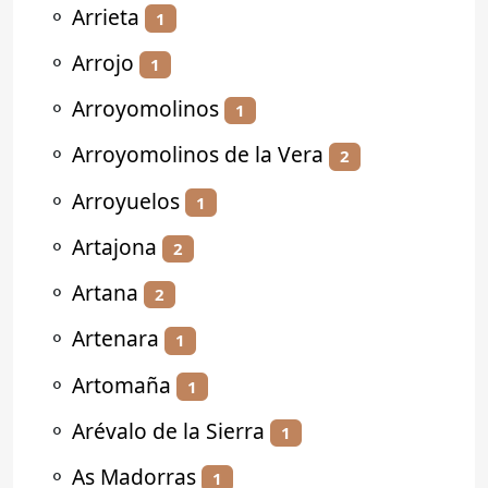
⚬
Arrieta
1
⚬
Arrojo
1
⚬
Arroyomolinos
1
⚬
Arroyomolinos de la Vera
2
⚬
Arroyuelos
1
⚬
Artajona
2
⚬
Artana
2
⚬
Artenara
1
⚬
Artomaña
1
⚬
Arévalo de la Sierra
1
⚬
As Madorras
1