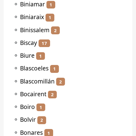
⚬
Biniamar
1
⚬
Biniaraix
1
⚬
Binissalem
2
⚬
Biscay
17
⚬
Biure
1
⚬
Blascoeles
1
⚬
Blascomillán
2
⚬
Bocairent
2
⚬
Boiro
1
⚬
Bolvir
2
⚬
Bonares
1