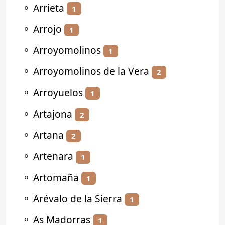
⚬
Arrieta
1
⚬
Arrojo
1
⚬
Arroyomolinos
1
⚬
Arroyomolinos de la Vera
2
⚬
Arroyuelos
1
⚬
Artajona
2
⚬
Artana
2
⚬
Artenara
1
⚬
Artomaña
1
⚬
Arévalo de la Sierra
1
⚬
As Madorras
1