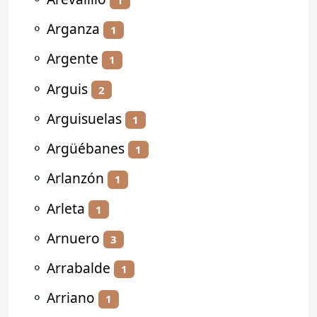
⚬
Arganza
1
⚬
Argente
1
⚬
Arguis
2
⚬
Arguisuelas
1
⚬
Argüébanes
1
⚬
Arlanzón
1
⚬
Arleta
1
⚬
Arnuero
3
⚬
Arrabalde
1
⚬
Arriano
1