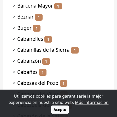
⚬
Bárcena Mayor
1
⚬
Béznar
1
⚬
Búger
1
⚬
Cabanelles
1
⚬
Cabanillas de la Sierra
1
⚬
Cabanzón
1
⚬
Cabañes
1
⚬
Cabezas del Pozo
1
⚬
Cabezas del Villar
1
Utilizamos cookies para garantizarle la mejor
experiencia en nuestro sitio web.
Más información
⚬
Cabezuela del Valle
2
Acepto
⚬
Cabezón de la Sal
1