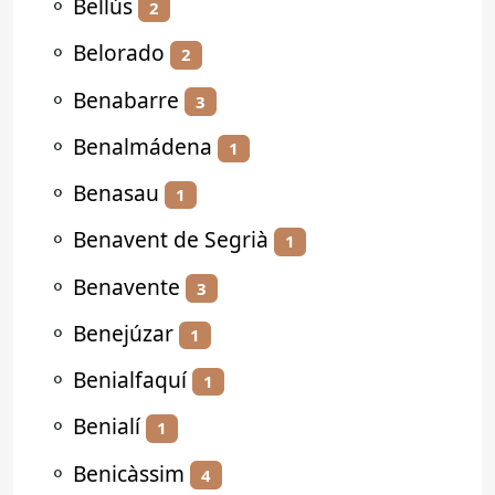
⚬
Bellús
2
⚬
Belorado
2
⚬
Benabarre
3
⚬
Benalmádena
1
⚬
Benasau
1
⚬
Benavent de Segrià
1
⚬
Benavente
3
⚬
Benejúzar
1
⚬
Benialfaquí
1
⚬
Benialí
1
⚬
Benicàssim
4