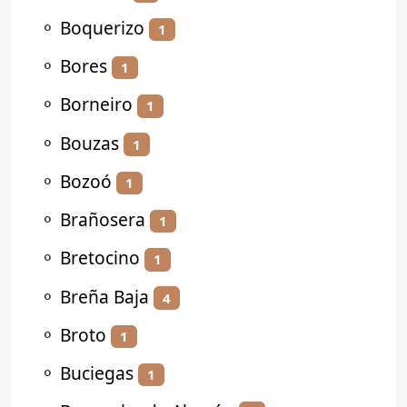
⚬
Boquerizo
1
⚬
Bores
1
⚬
Borneiro
1
⚬
Bouzas
1
⚬
Bozoó
1
⚬
Brañosera
1
⚬
Bretocino
1
⚬
Breña Baja
4
⚬
Broto
1
⚬
Buciegas
1