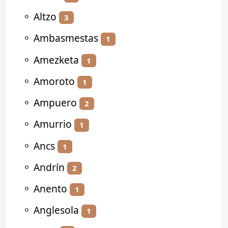
⚬
Altzo
3
⚬
Ambasmestas
1
⚬
Amezketa
1
⚬
Amoroto
1
⚬
Ampuero
2
⚬
Amurrio
1
⚬
Ancs
1
⚬
Andrín
2
⚬
Anento
1
⚬
Anglesola
1