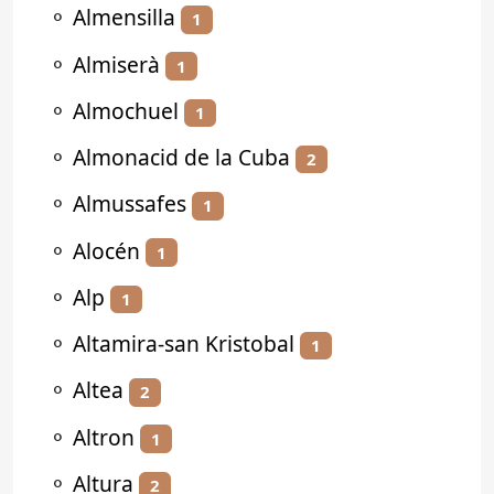
⚬
Almensilla
1
⚬
Almiserà
1
⚬
Almochuel
1
⚬
Almonacid de la Cuba
2
⚬
Almussafes
1
⚬
Alocén
1
⚬
Alp
1
⚬
Altamira-san Kristobal
1
⚬
Altea
2
⚬
Altron
1
⚬
Altura
2