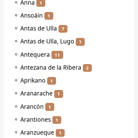
⚬
Anna
1
⚬
Ansoáin
1
⚬
Antas de Ulla
7
⚬
Antas de Ulla, Lugo
1
⚬
Antequera
11
⚬
Antezana de la Ribera
2
⚬
Aprikano
1
⚬
Aranarache
1
⚬
Arancón
1
⚬
Arantiones
1
⚬
Aranzueque
1