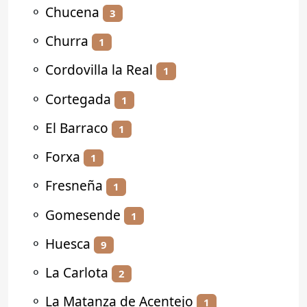
⚬
Chucena
3
⚬
Churra
1
⚬
Cordovilla la Real
1
⚬
Cortegada
1
⚬
El Barraco
1
⚬
Forxa
1
⚬
Fresneña
1
⚬
Gomesende
1
⚬
Huesca
9
⚬
La Carlota
2
⚬
La Matanza de Acentejo
1