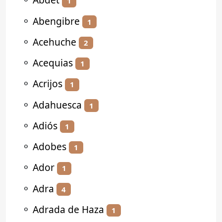
1
⚬
Abengibre
1
⚬
Acehuche
2
⚬
Acequias
1
⚬
Acrijos
1
⚬
Adahuesca
1
⚬
Adiós
1
⚬
Adobes
1
⚬
Ador
1
⚬
Adra
4
⚬
Adrada de Haza
1