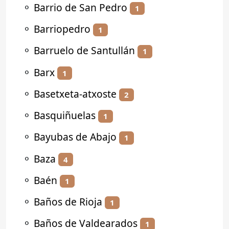
⚬
Barrio de San Pedro
1
⚬
Barriopedro
1
⚬
Barruelo de Santullán
1
⚬
Barx
1
⚬
Basetxeta-atxoste
2
⚬
Basquiñuelas
1
⚬
Bayubas de Abajo
1
⚬
Baza
4
⚬
Baén
1
⚬
Baños de Rioja
1
⚬
Baños de Valdearados
1