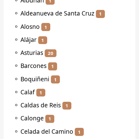
⚬
Albuñán
1
⚬
Aldeanueva de Santa Cruz
1
⚬
Alosno
1
⚬
Alájar
1
⚬
Asturias
20
⚬
Barcones
1
⚬
Boquiñeni
1
⚬
Calaf
1
⚬
Caldas de Reis
1
⚬
Calonge
1
⚬
Celada del Camino
1