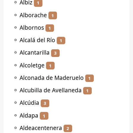
⚬
Albiz
1
⚬
Alborache
1
⚬
Albornos
1
⚬
Alcalá del Río
1
⚬
Alcantarilla
3
⚬
Alcoletge
1
⚬
Alconada de Maderuelo
1
⚬
Alcubilla de Avellaneda
1
⚬
Alcúdia
3
⚬
Aldapa
1
⚬
Aldeacentenera
2