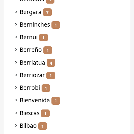
⚬
Bergara
7
⚬
Berninches
1
⚬
Bernui
1
⚬
Berreño
1
⚬
Berriatua
4
⚬
Berriozar
1
⚬
Berrobi
1
⚬
Bienvenida
1
⚬
Biescas
1
⚬
Bilbao
1