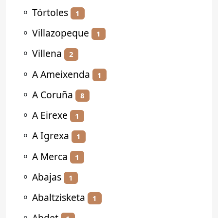
⚬
Tórtoles
1
⚬
Villazopeque
1
⚬
Villena
2
⚬
A Ameixenda
1
⚬
A Coruña
8
⚬
A Eirexe
1
⚬
A Igrexa
1
⚬
A Merca
1
⚬
Abajas
1
⚬
Abaltzisketa
1
⚬
Abdet