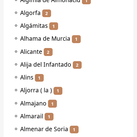
1
⚬
Algorfa
2
⚬
Algámitas
1
⚬
Alhama de Murcia
1
⚬
Alicante
2
⚬
Alija del Infantado
2
⚬
Alins
1
⚬
Aljorra ( la )
1
⚬
Almajano
1
⚬
Almarail
1
⚬
Almenar de Soria
1