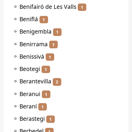
⚬
Benifairó de Les Valls
1
⚬
Beniflá
1
⚬
Benigembla
1
⚬
Benirrama
1
⚬
Benissivà
1
⚬
Beotegi
1
⚬
Berantevilla
2
⚬
Beranui
1
⚬
Beraní
1
⚬
Berastegi
1
⚬
Berbedel
1