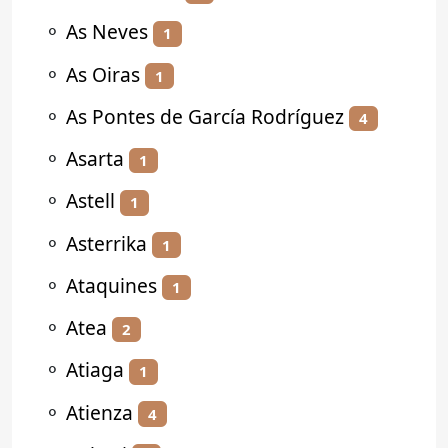
⚬
As Neves
1
⚬
As Oiras
1
⚬
As Pontes de García Rodríguez
4
⚬
Asarta
1
⚬
Astell
1
⚬
Asterrika
1
⚬
Ataquines
1
⚬
Atea
2
⚬
Atiaga
1
⚬
Atienza
4