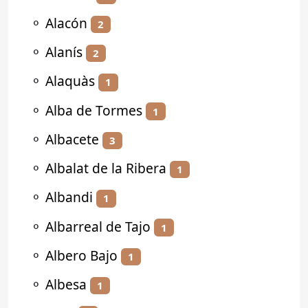
⚬
Alacón
2
⚬
Alanís
2
⚬
Alaquàs
1
⚬
Alba de Tormes
1
⚬
Albacete
3
⚬
Albalat de la Ribera
1
⚬
Albandi
1
⚬
Albarreal de Tajo
1
⚬
Albero Bajo
1
⚬
Albesa
1