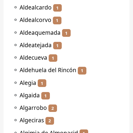
⚬
Aldealcardo
1
⚬
Aldealcorvo
1
⚬
Aldeaquemada
1
⚬
Aldeatejada
1
⚬
Aldecueva
1
⚬
Aldehuela del Rincón
1
⚬
Alegia
1
⚬
Algaida
1
⚬
Algarrobo
2
⚬
Algeciras
2
⚬
Algimia de Almonacid