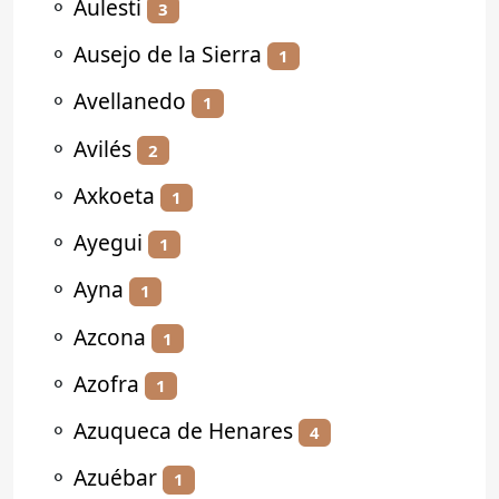
⚬
Aulesti
3
⚬
Ausejo de la Sierra
1
⚬
Avellanedo
1
⚬
Avilés
2
⚬
Axkoeta
1
⚬
Ayegui
1
⚬
Ayna
1
⚬
Azcona
1
⚬
Azofra
1
⚬
Azuqueca de Henares
4
⚬
Azuébar
1