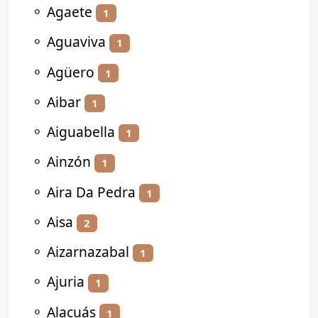
⚬
Agaete
1
⚬
Aguaviva
1
⚬
Agüero
1
⚬
Aibar
1
⚬
Aiguabella
1
⚬
Ainzón
1
⚬
Aira Da Pedra
1
⚬
Aisa
2
⚬
Aizarnazabal
1
⚬
Ajuria
1
⚬
Alacuás
1