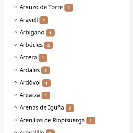
⚬
Arauzo de Torre
1
⚬
Aravell
1
⚬
Arbigano
1
⚬
Arbúcies
2
⚬
Arcera
1
⚬
Ardales
2
⚬
Ardòvol
1
⚬
Areatza
1
⚬
Arenas de Iguña
2
⚬
Arenillas de Riopisuerga
1
⚬
Arevalillo
1