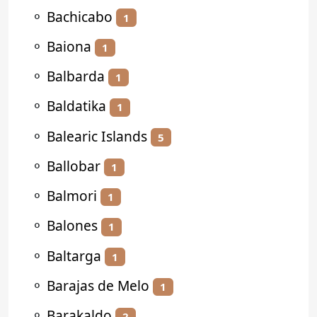
⚬
Bachicabo
1
⚬
Baiona
1
⚬
Balbarda
1
⚬
Baldatika
1
⚬
Balearic Islands
5
⚬
Ballobar
1
⚬
Balmori
1
⚬
Balones
1
⚬
Baltarga
1
⚬
Barajas de Melo
1
⚬
Barakaldo
2