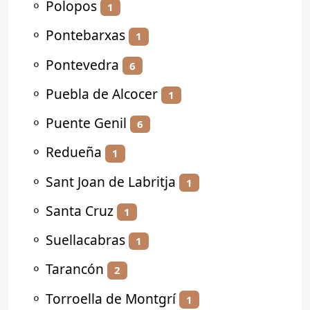
⚬
Polopos
1
⚬
Pontebarxas
1
⚬
Pontevedra
6
⚬
Puebla de Alcocer
1
⚬
Puente Genil
6
⚬
Redueña
1
⚬
Sant Joan de Labritja
1
⚬
Santa Cruz
1
⚬
Suellacabras
1
⚬
Tarancón
2
⚬
Torroella de Montgrí
1