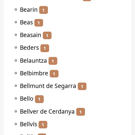
⚬
Bearin
1
⚬
Beas
1
⚬
Beasain
1
⚬
Beders
1
⚬
Belauntza
1
⚬
Belbimbre
1
⚬
Bellmunt de Segarra
1
⚬
Bello
1
⚬
Bellver de Cerdanya
1
⚬
Bellvís
1