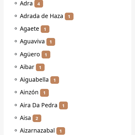
⚬
Adra
4
⚬
Adrada de Haza
1
⚬
Agaete
1
⚬
Aguaviva
1
⚬
Agüero
1
⚬
Aibar
1
⚬
Aiguabella
1
⚬
Ainzón
1
⚬
Aira Da Pedra
1
⚬
Aisa
2
⚬
Aizarnazabal
1