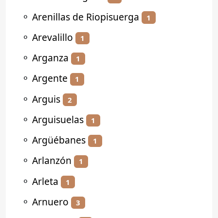
⚬
Arenillas de Riopisuerga
1
⚬
Arevalillo
1
⚬
Arganza
1
⚬
Argente
1
⚬
Arguis
2
⚬
Arguisuelas
1
⚬
Argüébanes
1
⚬
Arlanzón
1
⚬
Arleta
1
⚬
Arnuero
3