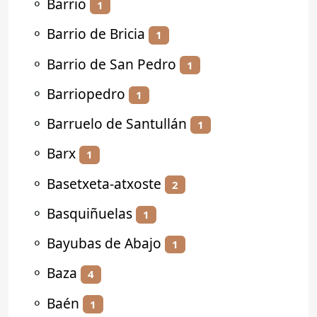
⚬
Barrio
1
⚬
Barrio de Bricia
1
⚬
Barrio de San Pedro
1
⚬
Barriopedro
1
⚬
Barruelo de Santullán
1
⚬
Barx
1
⚬
Basetxeta-atxoste
2
⚬
Basquiñuelas
1
⚬
Bayubas de Abajo
1
⚬
Baza
4
⚬
Baén
1