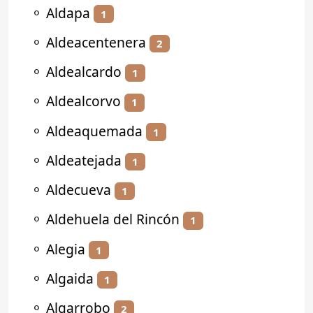
⚬
Aldapa
1
⚬
Aldeacentenera
2
⚬
Aldealcardo
1
⚬
Aldealcorvo
1
⚬
Aldeaquemada
1
⚬
Aldeatejada
1
⚬
Aldecueva
1
⚬
Aldehuela del Rincón
1
⚬
Alegia
1
⚬
Algaida
1
⚬
Algarrobo
2