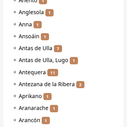
⚬
Anento
1
⚬
Anglesola
1
⚬
Anna
1
⚬
Ansoáin
1
⚬
Antas de Ulla
7
⚬
Antas de Ulla, Lugo
1
⚬
Antequera
11
⚬
Antezana de la Ribera
2
⚬
Aprikano
1
⚬
Aranarache
1
⚬
Arancón
1