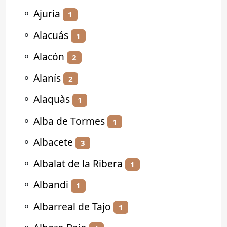
⚬
Ajuria
1
⚬
Alacuás
1
⚬
Alacón
2
⚬
Alanís
2
⚬
Alaquàs
1
⚬
Alba de Tormes
1
⚬
Albacete
3
⚬
Albalat de la Ribera
1
⚬
Albandi
1
⚬
Albarreal de Tajo
1