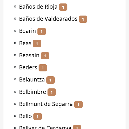
⚬
Baños de Rioja
1
⚬
Baños de Valdearados
1
⚬
Bearin
1
⚬
Beas
1
⚬
Beasain
1
⚬
Beders
1
⚬
Belauntza
1
⚬
Belbimbre
1
⚬
Bellmunt de Segarra
1
⚬
Bello
1
⚬
Bellver de Cerdanya
1