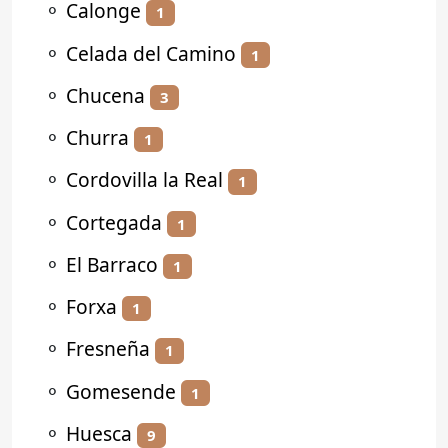
⚬
Calonge
1
⚬
Celada del Camino
1
⚬
Chucena
3
⚬
Churra
1
⚬
Cordovilla la Real
1
⚬
Cortegada
1
⚬
El Barraco
1
⚬
Forxa
1
⚬
Fresneña
1
⚬
Gomesende
1
⚬
Huesca
9