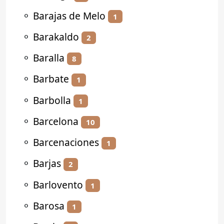
⚬
Barajas de Melo
1
⚬
Barakaldo
2
⚬
Baralla
8
⚬
Barbate
1
⚬
Barbolla
1
⚬
Barcelona
10
⚬
Barcenaciones
1
⚬
Barjas
2
⚬
Barlovento
1
⚬
Barosa
1