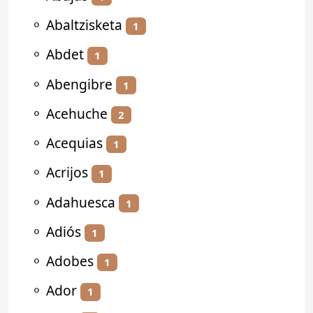
⚬
Abaltzisketa
1
⚬
Abdet
1
⚬
Abengibre
1
⚬
Acehuche
2
⚬
Acequias
1
⚬
Acrijos
1
⚬
Adahuesca
1
⚬
Adiós
1
⚬
Adobes
1
⚬
Ador
1