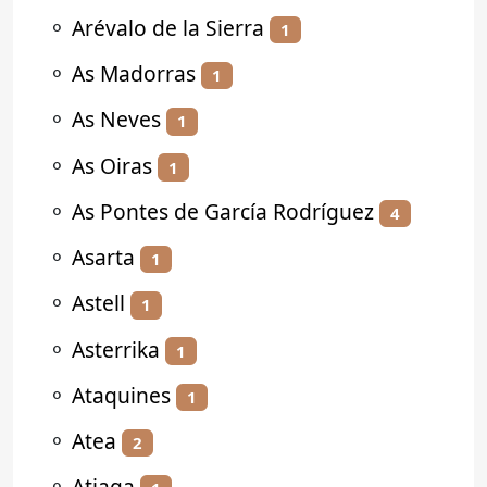
⚬
Arévalo de la Sierra
1
⚬
As Madorras
1
⚬
As Neves
1
⚬
As Oiras
1
⚬
As Pontes de García Rodríguez
4
⚬
Asarta
1
⚬
Astell
1
⚬
Asterrika
1
⚬
Ataquines
1
⚬
Atea
2
⚬
Atiaga