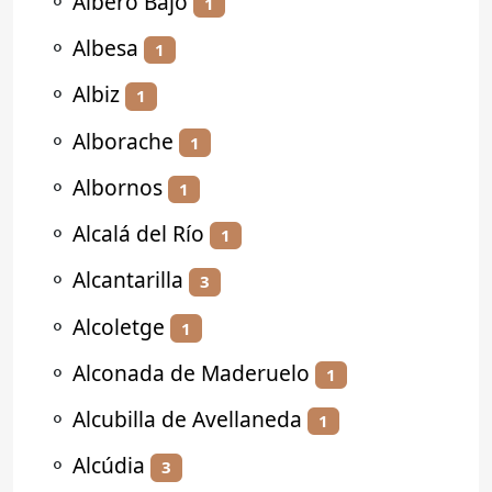
⚬
Albero Bajo
1
⚬
Albesa
1
⚬
Albiz
1
⚬
Alborache
1
⚬
Albornos
1
⚬
Alcalá del Río
1
⚬
Alcantarilla
3
⚬
Alcoletge
1
⚬
Alconada de Maderuelo
1
⚬
Alcubilla de Avellaneda
1
⚬
Alcúdia
3