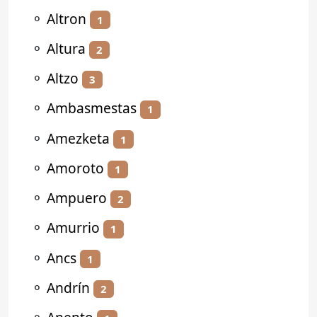
⚬
Altron
1
⚬
Altura
2
⚬
Altzo
3
⚬
Ambasmestas
1
⚬
Amezketa
1
⚬
Amoroto
1
⚬
Ampuero
2
⚬
Amurrio
1
⚬
Ancs
1
⚬
Andrín
2