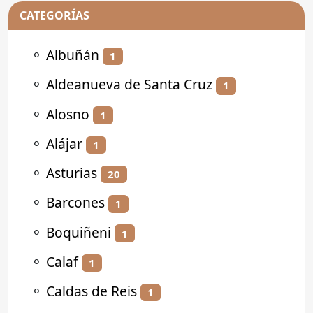
CATEGORÍAS
⚬
Albuñán
1
⚬
Aldeanueva de Santa Cruz
1
⚬
Alosno
1
⚬
Alájar
1
⚬
Asturias
20
⚬
Barcones
1
⚬
Boquiñeni
1
⚬
Calaf
1
⚬
Caldas de Reis
1