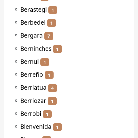
⚬
Berastegi
1
⚬
Berbedel
1
⚬
Bergara
7
⚬
Berninches
1
⚬
Bernui
1
⚬
Berreño
1
⚬
Berriatua
4
⚬
Berriozar
1
⚬
Berrobi
1
⚬
Bienvenida
1