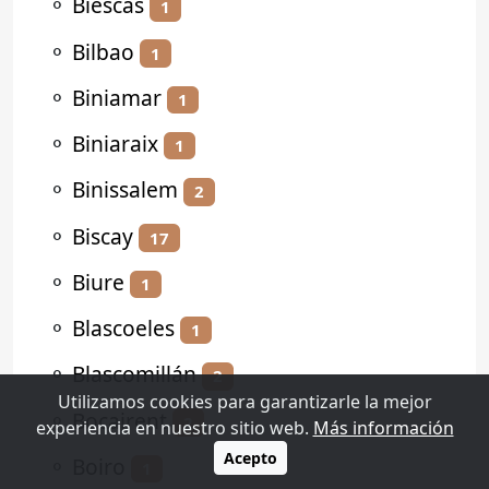
⚬
Biescas
1
⚬
Bilbao
1
⚬
Biniamar
1
⚬
Biniaraix
1
⚬
Binissalem
2
⚬
Biscay
17
⚬
Biure
1
⚬
Blascoeles
1
⚬
Blascomillán
2
Utilizamos cookies para garantizarle la mejor
⚬
Bocairent
2
experiencia en nuestro sitio web.
Más información
Acepto
⚬
Boiro
1