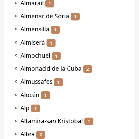
⚬
Almarail
1
⚬
Almenar de Soria
1
⚬
Almensilla
1
⚬
Almiserà
1
⚬
Almochuel
1
⚬
Almonacid de la Cuba
2
⚬
Almussafes
1
⚬
Alocén
1
⚬
Alp
1
⚬
Altamira-san Kristobal
1
⚬
Altea
2