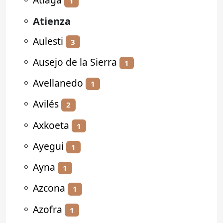
1
⚬
Atienza
⚬
Aulesti
3
⚬
Ausejo de la Sierra
1
⚬
Avellanedo
1
⚬
Avilés
2
⚬
Axkoeta
1
⚬
Ayegui
1
⚬
Ayna
1
⚬
Azcona
1
⚬
Azofra
1