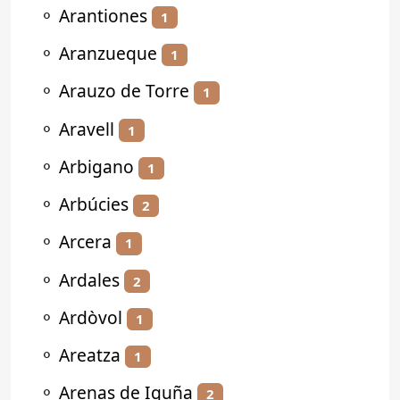
⚬
Arantiones
1
⚬
Aranzueque
1
⚬
Arauzo de Torre
1
⚬
Aravell
1
⚬
Arbigano
1
⚬
Arbúcies
2
⚬
Arcera
1
⚬
Ardales
2
⚬
Ardòvol
1
⚬
Areatza
1
⚬
Arenas de Iguña
2