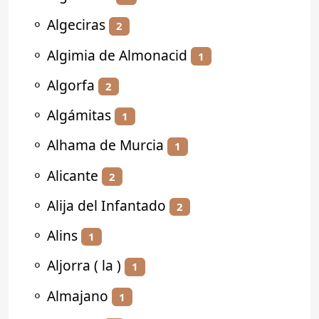
⚬
Algeciras
2
⚬
Algimia de Almonacid
1
⚬
Algorfa
2
⚬
Algámitas
1
⚬
Alhama de Murcia
1
⚬
Alicante
2
⚬
Alija del Infantado
2
⚬
Alins
1
⚬
Aljorra ( la )
1
⚬
Almajano
1