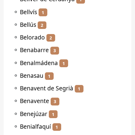
⚬
Bellvís
1
⚬
Bellús
2
⚬
Belorado
2
⚬
Benabarre
3
⚬
Benalmádena
1
⚬
Benasau
1
⚬
Benavent de Segrià
1
⚬
Benavente
3
⚬
Benejúzar
1
⚬
Benialfaquí
1