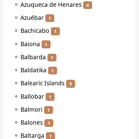
⚬
Azuqueca de Henares
4
⚬
Azuébar
1
⚬
Bachicabo
1
⚬
Baiona
1
⚬
Balbarda
1
⚬
Baldatika
1
⚬
Balearic Islands
5
⚬
Ballobar
1
⚬
Balmori
1
⚬
Balones
1
⚬
Baltarga
1