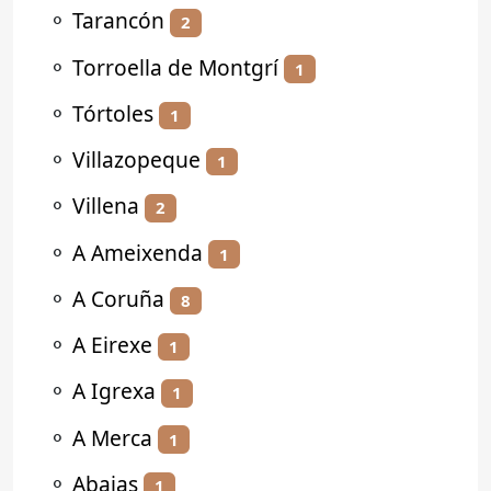
⚬
Tarancón
2
⚬
Torroella de Montgrí
1
⚬
Tórtoles
1
⚬
Villazopeque
1
⚬
Villena
2
⚬
A Ameixenda
1
⚬
A Coruña
8
⚬
A Eirexe
1
⚬
A Igrexa
1
⚬
A Merca
1
⚬
Abajas
1