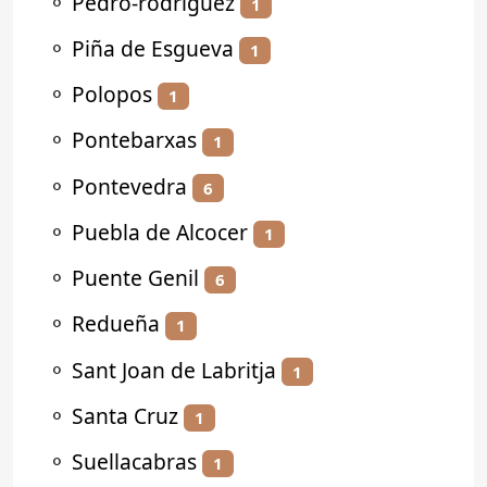
⚬
Pedro-rodríguez
1
⚬
Piña de Esgueva
1
⚬
Polopos
1
⚬
Pontebarxas
1
⚬
Pontevedra
6
⚬
Puebla de Alcocer
1
⚬
Puente Genil
6
⚬
Redueña
1
⚬
Sant Joan de Labritja
1
⚬
Santa Cruz
1
⚬
Suellacabras
1