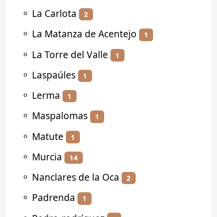
⚬
La Carlota
2
⚬
La Matanza de Acentejo
1
⚬
La Torre del Valle
1
⚬
Laspaúles
1
⚬
Lerma
1
⚬
Maspalomas
1
⚬
Matute
1
⚬
Murcia
14
⚬
Nanclares de la Oca
2
⚬
Padrenda
1