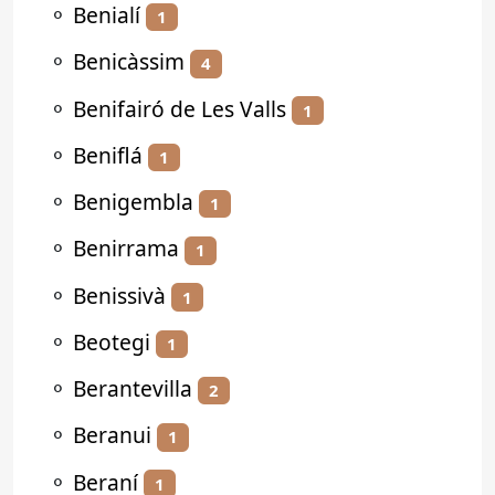
⚬
Benialí
1
⚬
Benicàssim
4
⚬
Benifairó de Les Valls
1
⚬
Beniflá
1
⚬
Benigembla
1
⚬
Benirrama
1
⚬
Benissivà
1
⚬
Beotegi
1
⚬
Berantevilla
2
⚬
Beranui
1
⚬
Beraní
1