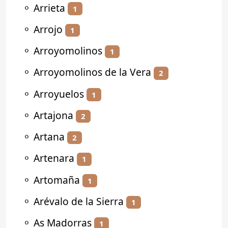
⚬
Arrieta
1
⚬
Arrojo
1
⚬
Arroyomolinos
1
⚬
Arroyomolinos de la Vera
2
⚬
Arroyuelos
1
⚬
Artajona
2
⚬
Artana
2
⚬
Artenara
1
⚬
Artomaña
1
⚬
Arévalo de la Sierra
1
⚬
As Madorras
1