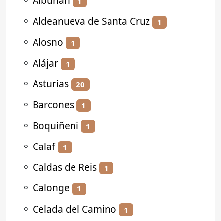
⚬
Albuñán
1
⚬
Aldeanueva de Santa Cruz
1
⚬
Alosno
1
⚬
Alájar
1
⚬
Asturias
20
⚬
Barcones
1
⚬
Boquiñeni
1
⚬
Calaf
1
⚬
Caldas de Reis
1
⚬
Calonge
1
⚬
Celada del Camino
1