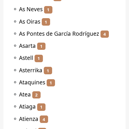
⚬
As Neves
1
⚬
As Oiras
1
⚬
As Pontes de García Rodríguez
4
⚬
Asarta
1
⚬
Astell
1
⚬
Asterrika
1
⚬
Ataquines
1
⚬
Atea
2
⚬
Atiaga
1
⚬
Atienza
4