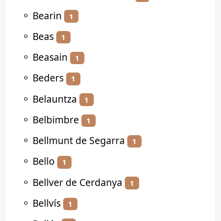
⚬
Bearin
1
⚬
Beas
1
⚬
Beasain
1
⚬
Beders
1
⚬
Belauntza
1
⚬
Belbimbre
1
⚬
Bellmunt de Segarra
1
⚬
Bello
1
⚬
Bellver de Cerdanya
1
⚬
Bellvís
1