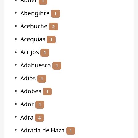
1
⚬
Abengibre
1
⚬
Acehuche
2
⚬
Acequias
1
⚬
Acrijos
1
⚬
Adahuesca
1
⚬
Adiós
1
⚬
Adobes
1
⚬
Ador
1
⚬
Adra
4
⚬
Adrada de Haza
1