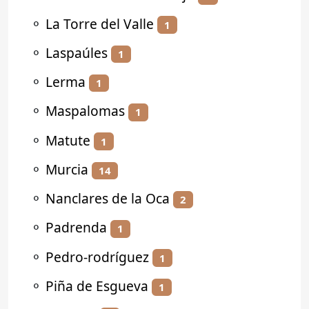
⚬
La Torre del Valle
1
⚬
Laspaúles
1
⚬
Lerma
1
⚬
Maspalomas
1
⚬
Matute
1
⚬
Murcia
14
⚬
Nanclares de la Oca
2
⚬
Padrenda
1
⚬
Pedro-rodríguez
1
⚬
Piña de Esgueva
1