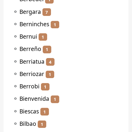
⚬
Bergara
7
⚬
Berninches
1
⚬
Bernui
1
⚬
Berreño
1
⚬
Berriatua
4
⚬
Berriozar
1
⚬
Berrobi
1
⚬
Bienvenida
1
⚬
Biescas
1
⚬
Bilbao
1