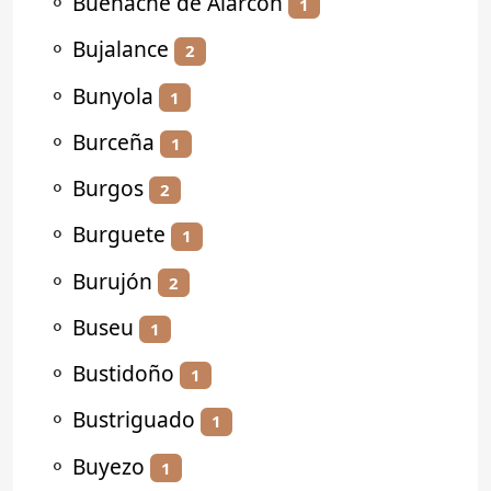
⚬
Buenache de Alarcón
1
⚬
Bujalance
2
⚬
Bunyola
1
⚬
Burceña
1
⚬
Burgos
2
⚬
Burguete
1
⚬
Burujón
2
⚬
Buseu
1
⚬
Bustidoño
1
⚬
Bustriguado
1
⚬
Buyezo
1