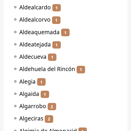
⚬
Aldealcardo
1
⚬
Aldealcorvo
1
⚬
Aldeaquemada
1
⚬
Aldeatejada
1
⚬
Aldecueva
1
⚬
Aldehuela del Rincón
1
⚬
Alegia
1
⚬
Algaida
1
⚬
Algarrobo
2
⚬
Algeciras
2
⚬
Algimia de Almonacid