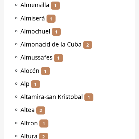
⚬
Almensilla
1
⚬
Almiserà
1
⚬
Almochuel
1
⚬
Almonacid de la Cuba
2
⚬
Almussafes
1
⚬
Alocén
1
⚬
Alp
1
⚬
Altamira-san Kristobal
1
⚬
Altea
2
⚬
Altron
1
⚬
Altura
2