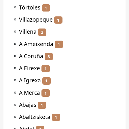
⚬
Tórtoles
1
⚬
Villazopeque
1
⚬
Villena
2
⚬
A Ameixenda
1
⚬
A Coruña
8
⚬
A Eirexe
1
⚬
A Igrexa
1
⚬
A Merca
1
⚬
Abajas
1
⚬
Abaltzisketa
1
⚬
Abdet