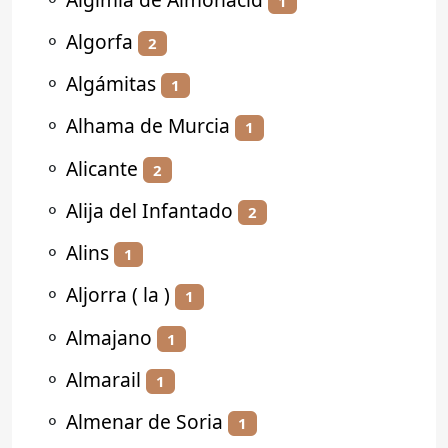
1
⚬
Algorfa
2
⚬
Algámitas
1
⚬
Alhama de Murcia
1
⚬
Alicante
2
⚬
Alija del Infantado
2
⚬
Alins
1
⚬
Aljorra ( la )
1
⚬
Almajano
1
⚬
Almarail
1
⚬
Almenar de Soria
1