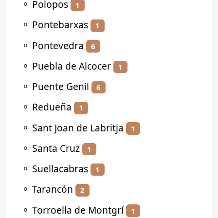
⚬
Polopos
1
⚬
Pontebarxas
1
⚬
Pontevedra
6
⚬
Puebla de Alcocer
1
⚬
Puente Genil
6
⚬
Redueña
1
⚬
Sant Joan de Labritja
1
⚬
Santa Cruz
1
⚬
Suellacabras
1
⚬
Tarancón
2
⚬
Torroella de Montgrí
1