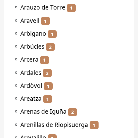
⚬
Arauzo de Torre
1
⚬
Aravell
1
⚬
Arbigano
1
⚬
Arbúcies
2
⚬
Arcera
1
⚬
Ardales
2
⚬
Ardòvol
1
⚬
Areatza
1
⚬
Arenas de Iguña
2
⚬
Arenillas de Riopisuerga
1
⚬
Arevalillo
1