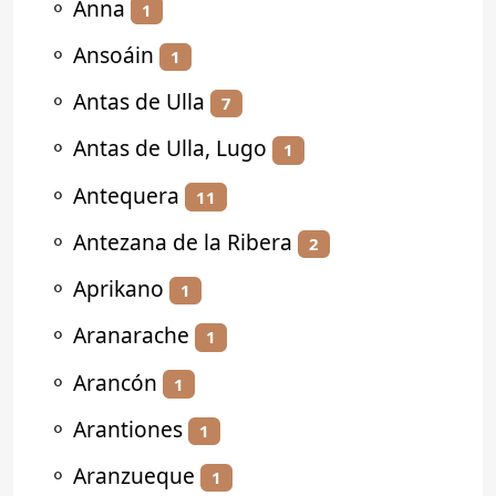
⚬
Anna
1
⚬
Ansoáin
1
⚬
Antas de Ulla
7
⚬
Antas de Ulla, Lugo
1
⚬
Antequera
11
⚬
Antezana de la Ribera
2
⚬
Aprikano
1
⚬
Aranarache
1
⚬
Arancón
1
⚬
Arantiones
1
⚬
Aranzueque
1