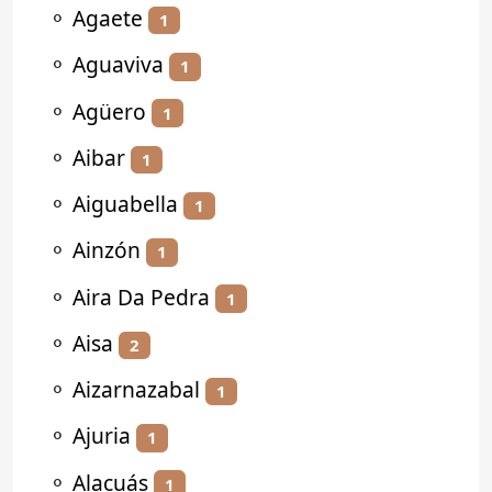
⚬
Agaete
1
⚬
Aguaviva
1
⚬
Agüero
1
⚬
Aibar
1
⚬
Aiguabella
1
⚬
Ainzón
1
⚬
Aira Da Pedra
1
⚬
Aisa
2
⚬
Aizarnazabal
1
⚬
Ajuria
1
⚬
Alacuás
1