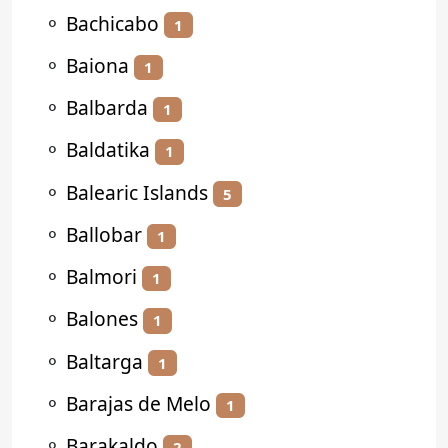
⚬
Bachicabo
1
⚬
Baiona
1
⚬
Balbarda
1
⚬
Baldatika
1
⚬
Balearic Islands
5
⚬
Ballobar
1
⚬
Balmori
1
⚬
Balones
1
⚬
Baltarga
1
⚬
Barajas de Melo
1
⚬
Barakaldo
2