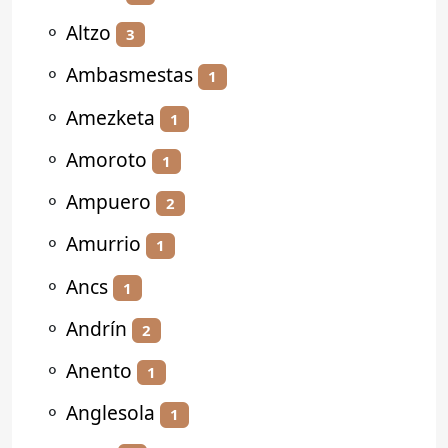
⚬
Altzo
3
⚬
Ambasmestas
1
⚬
Amezketa
1
⚬
Amoroto
1
⚬
Ampuero
2
⚬
Amurrio
1
⚬
Ancs
1
⚬
Andrín
2
⚬
Anento
1
⚬
Anglesola
1