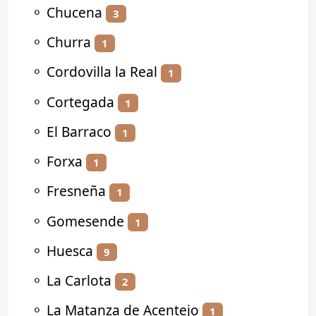
⚬
Chucena
3
⚬
Churra
1
⚬
Cordovilla la Real
1
⚬
Cortegada
1
⚬
El Barraco
1
⚬
Forxa
1
⚬
Fresneña
1
⚬
Gomesende
1
⚬
Huesca
9
⚬
La Carlota
2
⚬
La Matanza de Acentejo
1