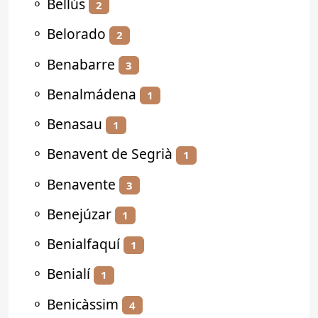
⚬
Bellús
2
⚬
Belorado
2
⚬
Benabarre
3
⚬
Benalmádena
1
⚬
Benasau
1
⚬
Benavent de Segrià
1
⚬
Benavente
3
⚬
Benejúzar
1
⚬
Benialfaquí
1
⚬
Benialí
1
⚬
Benicàssim
4