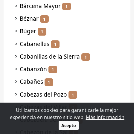
⚬
Bárcena Mayor
1
⚬
Béznar
1
⚬
Búger
1
⚬
Cabanelles
1
⚬
Cabanillas de la Sierra
1
⚬
Cabanzón
1
⚬
Cabañes
1
⚬
Cabezas del Pozo
1
⚬
Cabezas del Villar
1
Utilizamos cookies para garantizarle la mejor
experiencia en nuestro sitio web.
Más información
⚬
Cabezuela del Valle
2
Acepto
⚬
Cabezón de la Sal
1