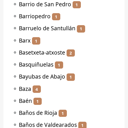
⚬
Barrio de San Pedro
1
⚬
Barriopedro
1
⚬
Barruelo de Santullán
1
⚬
Barx
1
⚬
Basetxeta-atxoste
2
⚬
Basquiñuelas
1
⚬
Bayubas de Abajo
1
⚬
Baza
4
⚬
Baén
1
⚬
Baños de Rioja
1
⚬
Baños de Valdearados
1