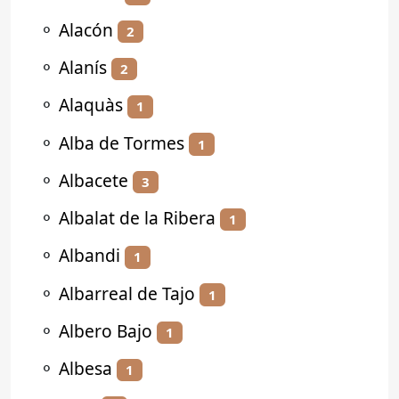
⚬
Alacón
2
⚬
Alanís
2
⚬
Alaquàs
1
⚬
Alba de Tormes
1
⚬
Albacete
3
⚬
Albalat de la Ribera
1
⚬
Albandi
1
⚬
Albarreal de Tajo
1
⚬
Albero Bajo
1
⚬
Albesa
1