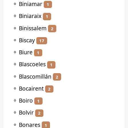
⚬
Biniamar
1
⚬
Biniaraix
1
⚬
Binissalem
2
⚬
Biscay
17
⚬
Biure
1
⚬
Blascoeles
1
⚬
Blascomillán
2
⚬
Bocairent
2
⚬
Boiro
1
⚬
Bolvir
2
⚬
Bonares
1