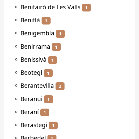
⚬
Benifairó de Les Valls
1
⚬
Beniflá
1
⚬
Benigembla
1
⚬
Benirrama
1
⚬
Benissivà
1
⚬
Beotegi
1
⚬
Berantevilla
2
⚬
Beranui
1
⚬
Beraní
1
⚬
Berastegi
1
⚬
Berbedel
1