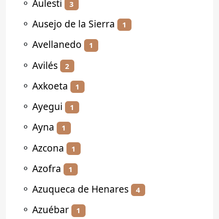
⚬
Aulesti
3
⚬
Ausejo de la Sierra
1
⚬
Avellanedo
1
⚬
Avilés
2
⚬
Axkoeta
1
⚬
Ayegui
1
⚬
Ayna
1
⚬
Azcona
1
⚬
Azofra
1
⚬
Azuqueca de Henares
4
⚬
Azuébar
1