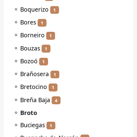
⚬
Boquerizo
1
⚬
Bores
1
⚬
Borneiro
1
⚬
Bouzas
1
⚬
Bozoó
1
⚬
Brañosera
1
⚬
Bretocino
1
⚬
Breña Baja
4
⚬
Broto
⚬
Buciegas
1