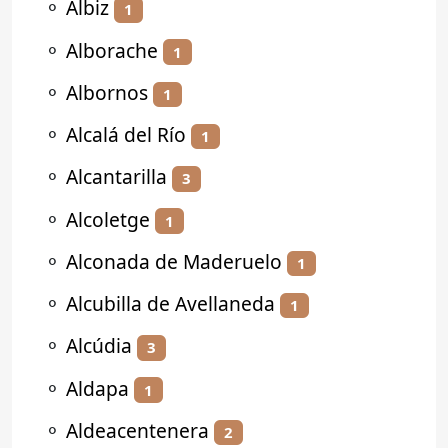
⚬
Albiz
1
⚬
Alborache
1
⚬
Albornos
1
⚬
Alcalá del Río
1
⚬
Alcantarilla
3
⚬
Alcoletge
1
⚬
Alconada de Maderuelo
1
⚬
Alcubilla de Avellaneda
1
⚬
Alcúdia
3
⚬
Aldapa
1
⚬
Aldeacentenera
2