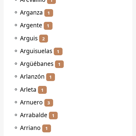
⚬
Arganza
1
⚬
Argente
1
⚬
Arguis
2
⚬
Arguisuelas
1
⚬
Argüébanes
1
⚬
Arlanzón
1
⚬
Arleta
1
⚬
Arnuero
3
⚬
Arrabalde
1
⚬
Arriano
1