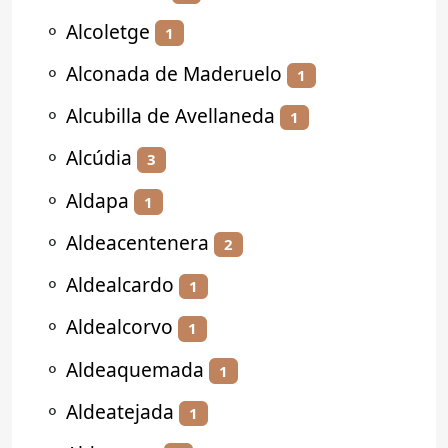
⚬
Alcoletge
1
⚬
Alconada de Maderuelo
1
⚬
Alcubilla de Avellaneda
1
⚬
Alcúdia
3
⚬
Aldapa
1
⚬
Aldeacentenera
2
⚬
Aldealcardo
1
⚬
Aldealcorvo
1
⚬
Aldeaquemada
1
⚬
Aldeatejada
1