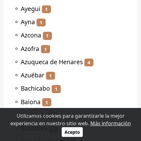
⚬
Ayegui
1
⚬
Ayna
1
⚬
Azcona
1
⚬
Azofra
1
⚬
Azuqueca de Henares
4
⚬
Azuébar
1
⚬
Bachicabo
1
⚬
Baiona
1
⚬
Balbarda
1
Utilizamos cookies para garantizarle la mejor
experiencia en nuestro sitio web.
Más información
⚬
Baldatika
1
Acepto