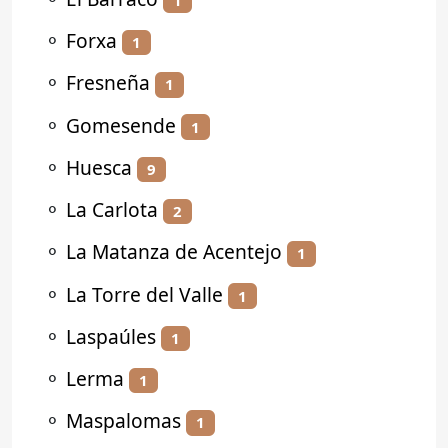
⚬
Forxa
1
⚬
Fresneña
1
⚬
Gomesende
1
⚬
Huesca
9
⚬
La Carlota
2
⚬
La Matanza de Acentejo
1
⚬
La Torre del Valle
1
⚬
Laspaúles
1
⚬
Lerma
1
⚬
Maspalomas
1