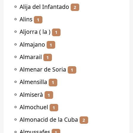
⚬
Alija del Infantado
2
⚬
Alins
1
⚬
Aljorra ( la )
1
⚬
Almajano
1
⚬
Almarail
1
⚬
Almenar de Soria
1
⚬
Almensilla
1
⚬
Almiserà
1
⚬
Almochuel
1
⚬
Almonacid de la Cuba
2
⚬
Almussafes
1