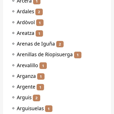
⚬
Arcera
1
⚬
Ardales
2
⚬
Ardòvol
1
⚬
Areatza
1
⚬
Arenas de Iguña
2
⚬
Arenillas de Riopisuerga
1
⚬
Arevalillo
1
⚬
Arganza
1
⚬
Argente
1
⚬
Arguis
2
⚬
Arguisuelas
1