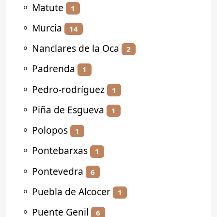
⚬
Matute
1
⚬
Murcia
14
⚬
Nanclares de la Oca
2
⚬
Padrenda
1
⚬
Pedro-rodríguez
1
⚬
Piña de Esgueva
1
⚬
Polopos
1
⚬
Pontebarxas
1
⚬
Pontevedra
6
⚬
Puebla de Alcocer
1
⚬
Puente Genil
6