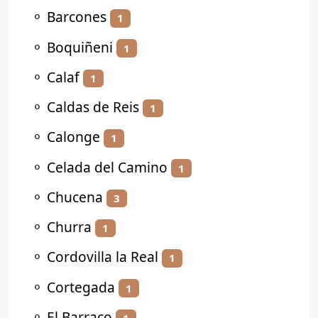
⚬
Barcones
1
⚬
Boquiñeni
1
⚬
Calaf
1
⚬
Caldas de Reis
1
⚬
Calonge
1
⚬
Celada del Camino
1
⚬
Chucena
3
⚬
Churra
1
⚬
Cordovilla la Real
1
⚬
Cortegada
1
⚬
El Barraco
1