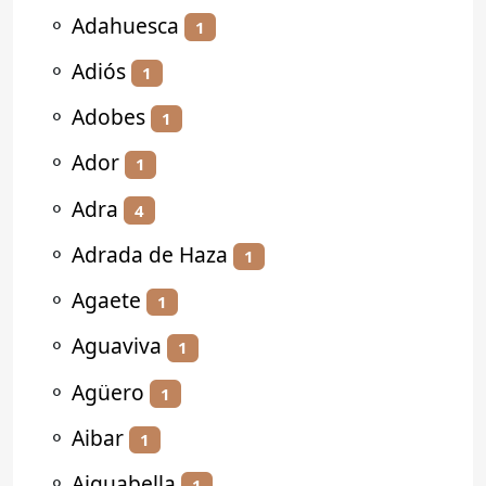
⚬
Adahuesca
1
⚬
Adiós
1
⚬
Adobes
1
⚬
Ador
1
⚬
Adra
4
⚬
Adrada de Haza
1
⚬
Agaete
1
⚬
Aguaviva
1
⚬
Agüero
1
⚬
Aibar
1
⚬
Aiguabella
1