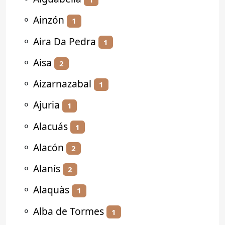
⚬
Ainzón
1
⚬
Aira Da Pedra
1
⚬
Aisa
2
⚬
Aizarnazabal
1
⚬
Ajuria
1
⚬
Alacuás
1
⚬
Alacón
2
⚬
Alanís
2
⚬
Alaquàs
1
⚬
Alba de Tormes
1