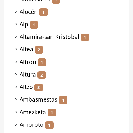
⚬
Alocén
1
⚬
Alp
1
⚬
Altamira-san Kristobal
1
⚬
Altea
2
⚬
Altron
1
⚬
Altura
2
⚬
Altzo
3
⚬
Ambasmestas
1
⚬
Amezketa
1
⚬
Amoroto
1