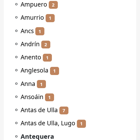
⚬
Ampuero
2
⚬
Amurrio
1
⚬
Ancs
1
⚬
Andrín
2
⚬
Anento
1
⚬
Anglesola
1
⚬
Anna
1
⚬
Ansoáin
1
⚬
Antas de Ulla
7
⚬
Antas de Ulla, Lugo
1
⚬
Antequera