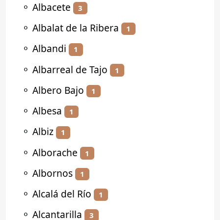
⚬
Albacete
3
⚬
Albalat de la Ribera
1
⚬
Albandi
1
⚬
Albarreal de Tajo
1
⚬
Albero Bajo
1
⚬
Albesa
1
⚬
Albiz
1
⚬
Alborache
1
⚬
Albornos
1
⚬
Alcalá del Río
1
⚬
Alcantarilla
3