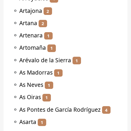
⚬
Artajona
2
⚬
Artana
2
⚬
Artenara
1
⚬
Artomaña
1
⚬
Arévalo de la Sierra
1
⚬
As Madorras
1
⚬
As Neves
1
⚬
As Oiras
1
⚬
As Pontes de García Rodríguez
4
⚬
Asarta
1