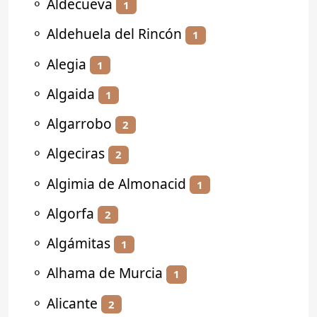
⚬
Aldecueva
1
⚬
Aldehuela del Rincón
1
⚬
Alegia
1
⚬
Algaida
1
⚬
Algarrobo
2
⚬
Algeciras
2
⚬
Algimia de Almonacid
1
⚬
Algorfa
2
⚬
Algámitas
1
⚬
Alhama de Murcia
1
⚬
Alicante
2