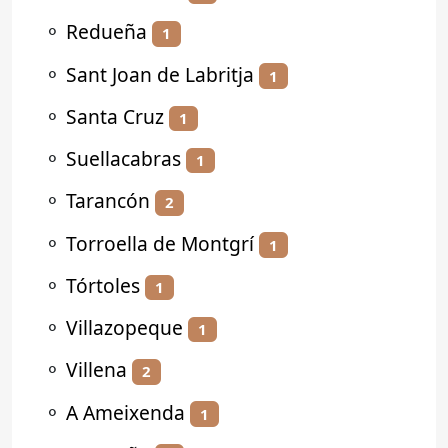
⚬
Redueña
1
⚬
Sant Joan de Labritja
1
⚬
Santa Cruz
1
⚬
Suellacabras
1
⚬
Tarancón
2
⚬
Torroella de Montgrí
1
⚬
Tórtoles
1
⚬
Villazopeque
1
⚬
Villena
2
⚬
A Ameixenda
1