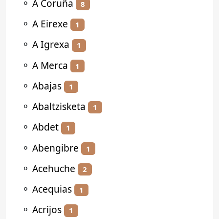
⚬
A Coruña
8
⚬
A Eirexe
1
⚬
A Igrexa
1
⚬
A Merca
1
⚬
Abajas
1
⚬
Abaltzisketa
1
⚬
Abdet
1
⚬
Abengibre
1
⚬
Acehuche
2
⚬
Acequias
1
⚬
Acrijos
1