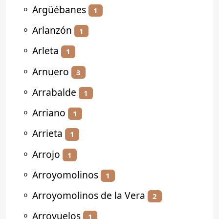
⚬
Argüébanes
1
⚬
Arlanzón
1
⚬
Arleta
1
⚬
Arnuero
3
⚬
Arrabalde
1
⚬
Arriano
1
⚬
Arrieta
1
⚬
Arrojo
1
⚬
Arroyomolinos
1
⚬
Arroyomolinos de la Vera
2
⚬
Arroyuelos
1