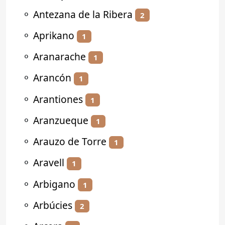
⚬
Antezana de la Ribera
2
⚬
Aprikano
1
⚬
Aranarache
1
⚬
Arancón
1
⚬
Arantiones
1
⚬
Aranzueque
1
⚬
Arauzo de Torre
1
⚬
Aravell
1
⚬
Arbigano
1
⚬
Arbúcies
2