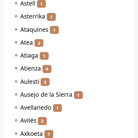
⚬
Astell
1
⚬
Asterrika
1
⚬
Ataquines
1
⚬
Atea
2
⚬
Atiaga
1
⚬
Atienza
4
⚬
Aulesti
3
⚬
Ausejo de la Sierra
1
⚬
Avellanedo
1
⚬
Avilés
2
⚬
Axkoeta
1