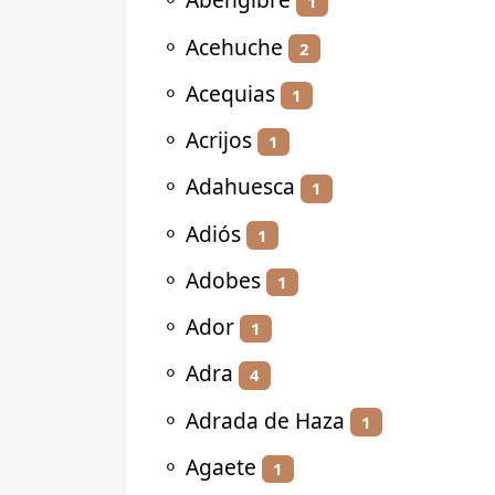
1
⚬
Acehuche
2
⚬
Acequias
1
⚬
Acrijos
1
⚬
Adahuesca
1
⚬
Adiós
1
⚬
Adobes
1
⚬
Ador
1
⚬
Adra
4
⚬
Adrada de Haza
1
⚬
Agaete
1