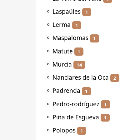
⚬
Laspaúles
1
⚬
Lerma
1
⚬
Maspalomas
1
⚬
Matute
1
⚬
Murcia
14
⚬
Nanclares de la Oca
2
⚬
Padrenda
1
⚬
Pedro-rodríguez
1
⚬
Piña de Esgueva
1
⚬
Polopos
1