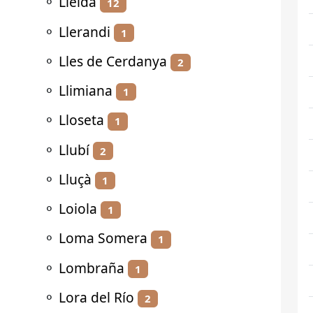
⚬
Lleida
12
⚬
Llerandi
1
⚬
Lles de Cerdanya
2
⚬
Llimiana
1
⚬
Lloseta
1
⚬
Llubí
2
⚬
Lluçà
1
⚬
Loiola
1
⚬
Loma Somera
1
⚬
Lombraña
1
⚬
Lora del Río
2