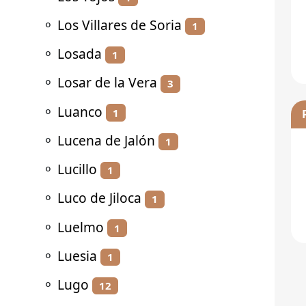
⚬
Los Villares de Soria
1
⚬
Losada
1
⚬
Losar de la Vera
3
⚬
Luanco
1
⚬
Lucena de Jalón
1
⚬
Lucillo
1
⚬
Luco de Jiloca
1
⚬
Luelmo
1
⚬
Luesia
1
⚬
Lugo
12