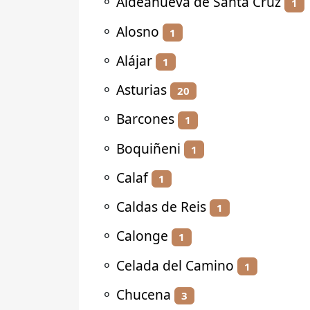
⚬
Aldeanueva de Santa Cruz
1
⚬
Alosno
1
⚬
Alájar
1
⚬
Asturias
20
⚬
Barcones
1
⚬
Boquiñeni
1
⚬
Calaf
1
⚬
Caldas de Reis
1
⚬
Calonge
1
⚬
Celada del Camino
1
⚬
Chucena
3