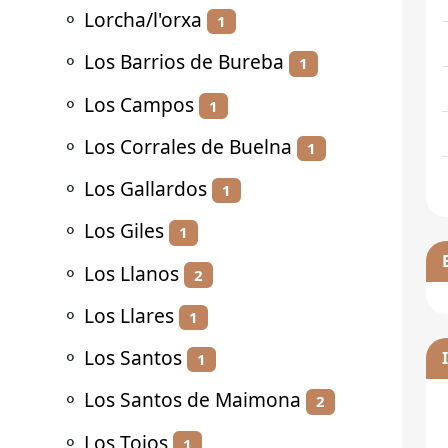
⚬
Lorcha/l'orxa
1
⚬
Los Barrios de Bureba
1
⚬
Los Campos
1
⚬
Los Corrales de Buelna
1
⚬
Los Gallardos
1
⚬
Los Giles
1
⚬
Los Llanos
2
⚬
Los Llares
1
⚬
Los Santos
1
⚬
Los Santos de Maimona
2
⚬
Los Tojos
1