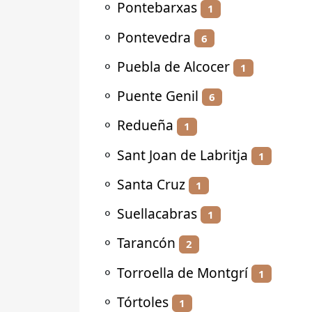
⚬
Pontebarxas
1
⚬
Pontevedra
6
⚬
Puebla de Alcocer
1
⚬
Puente Genil
6
⚬
Redueña
1
⚬
Sant Joan de Labritja
1
⚬
Santa Cruz
1
⚬
Suellacabras
1
⚬
Tarancón
2
⚬
Torroella de Montgrí
1
⚬
Tórtoles
1