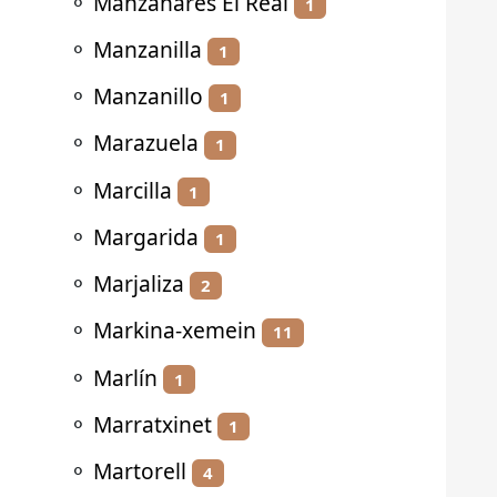
⚬
Manzanares El Real
1
⚬
Manzanilla
1
⚬
Manzanillo
1
⚬
Marazuela
1
⚬
Marcilla
1
⚬
Margarida
1
⚬
Marjaliza
2
⚬
Markina-xemein
11
⚬
Marlín
1
⚬
Marratxinet
1
⚬
Martorell
4