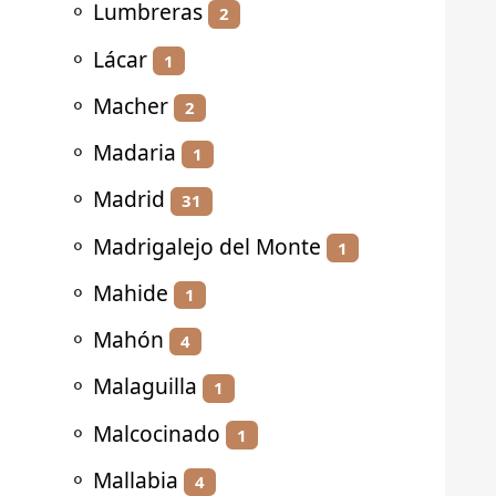
⚬
Lumbreras
2
⚬
Lácar
1
⚬
Macher
2
⚬
Madaria
1
⚬
Madrid
31
⚬
Madrigalejo del Monte
1
⚬
Mahide
1
⚬
Mahón
4
⚬
Malaguilla
1
⚬
Malcocinado
1
⚬
Mallabia
4