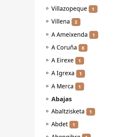
⚬
Villazopeque
1
⚬
Villena
2
⚬
A Ameixenda
1
⚬
A Coruña
8
⚬
A Eirexe
1
⚬
A Igrexa
1
⚬
A Merca
1
⚬
Abajas
⚬
Abaltzisketa
1
⚬
Abdet
1
⚬
Abengibre