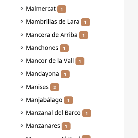
⚬
Malmercat
1
⚬
Mambrillas de Lara
1
⚬
Mancera de Arriba
1
⚬
Manchones
1
⚬
Mancor de la Vall
1
⚬
Mandayona
1
⚬
Manises
2
⚬
Manjabálago
1
⚬
Manzanal del Barco
1
⚬
Manzanares
1