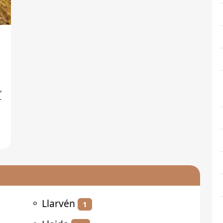
,
⚬
Llarvén
1