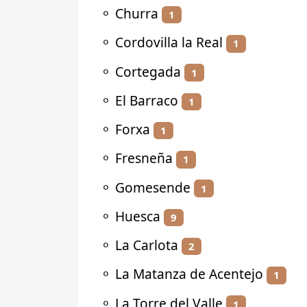
⚬
Churra
1
⚬
Cordovilla la Real
1
⚬
Cortegada
1
⚬
El Barraco
1
⚬
Forxa
1
⚬
Fresneña
1
⚬
Gomesende
1
⚬
Huesca
9
⚬
La Carlota
2
⚬
La Matanza de Acentejo
1
⚬
La Torre del Valle
1