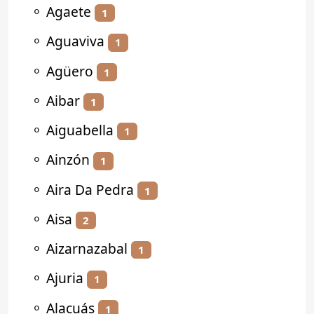
⚬
Agaete
1
⚬
Aguaviva
1
⚬
Agüero
1
⚬
Aibar
1
⚬
Aiguabella
1
⚬
Ainzón
1
⚬
Aira Da Pedra
1
⚬
Aisa
2
⚬
Aizarnazabal
1
⚬
Ajuria
1
⚬
Alacuás
1