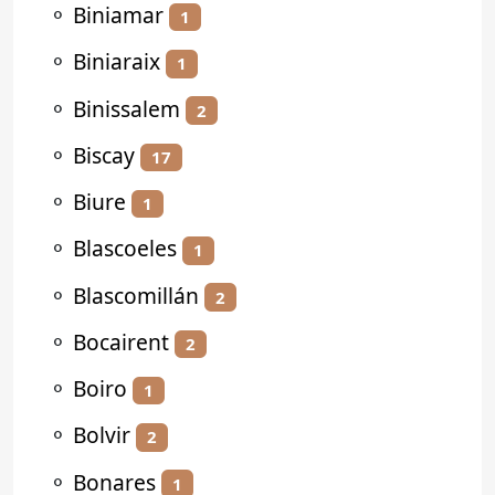
⚬
Biniamar
1
⚬
Biniaraix
1
⚬
Binissalem
2
⚬
Biscay
17
⚬
Biure
1
⚬
Blascoeles
1
⚬
Blascomillán
2
⚬
Bocairent
2
⚬
Boiro
1
⚬
Bolvir
2
⚬
Bonares
1