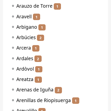
⚬
Arauzo de Torre
1
⚬
Aravell
1
⚬
Arbigano
1
⚬
Arbúcies
2
⚬
Arcera
1
⚬
Ardales
2
⚬
Ardòvol
1
⚬
Areatza
1
⚬
Arenas de Iguña
2
⚬
Arenillas de Riopisuerga
1
⚬
Arevalillo
1