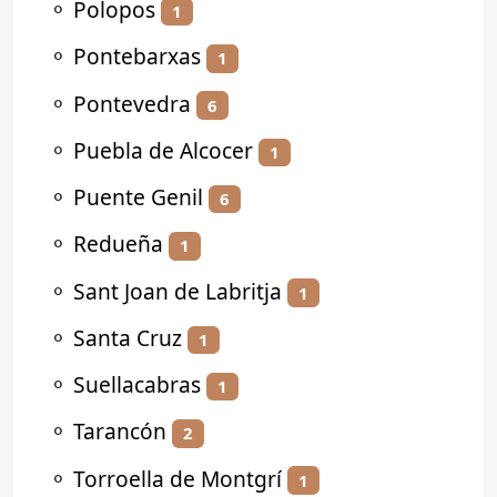
⚬
Polopos
1
⚬
Pontebarxas
1
⚬
Pontevedra
6
⚬
Puebla de Alcocer
1
⚬
Puente Genil
6
⚬
Redueña
1
⚬
Sant Joan de Labritja
1
⚬
Santa Cruz
1
⚬
Suellacabras
1
⚬
Tarancón
2
⚬
Torroella de Montgrí
1