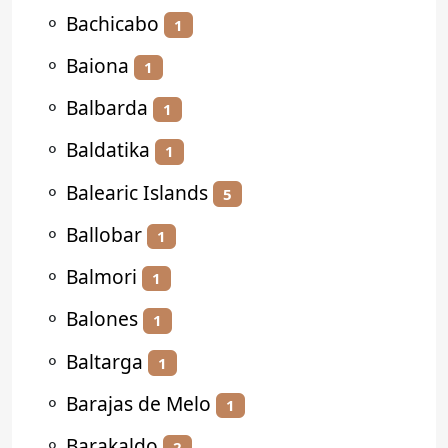
⚬
Bachicabo
1
⚬
Baiona
1
⚬
Balbarda
1
⚬
Baldatika
1
⚬
Balearic Islands
5
⚬
Ballobar
1
⚬
Balmori
1
⚬
Balones
1
⚬
Baltarga
1
⚬
Barajas de Melo
1
⚬
Barakaldo
2