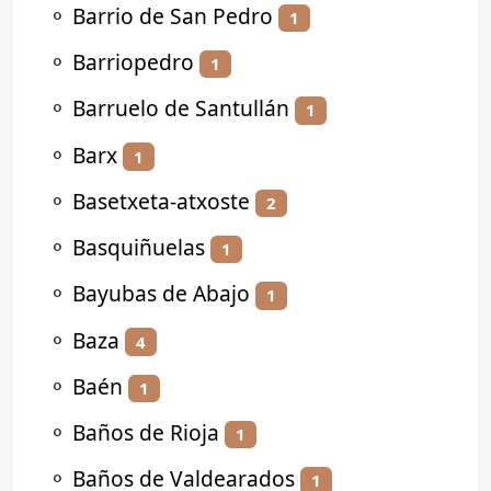
⚬
Barrio de San Pedro
1
⚬
Barriopedro
1
⚬
Barruelo de Santullán
1
⚬
Barx
1
⚬
Basetxeta-atxoste
2
⚬
Basquiñuelas
1
⚬
Bayubas de Abajo
1
⚬
Baza
4
⚬
Baén
1
⚬
Baños de Rioja
1
⚬
Baños de Valdearados
1