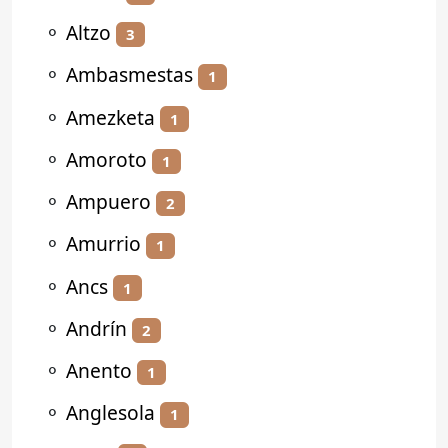
⚬
Altzo
3
⚬
Ambasmestas
1
⚬
Amezketa
1
⚬
Amoroto
1
⚬
Ampuero
2
⚬
Amurrio
1
⚬
Ancs
1
⚬
Andrín
2
⚬
Anento
1
⚬
Anglesola
1