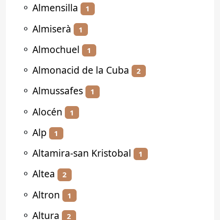
⚬
Almensilla
1
⚬
Almiserà
1
⚬
Almochuel
1
⚬
Almonacid de la Cuba
2
⚬
Almussafes
1
⚬
Alocén
1
⚬
Alp
1
⚬
Altamira-san Kristobal
1
⚬
Altea
2
⚬
Altron
1
⚬
Altura
2