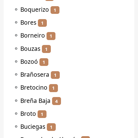
⚬
Boquerizo
1
⚬
Bores
1
⚬
Borneiro
1
⚬
Bouzas
1
⚬
Bozoó
1
⚬
Brañosera
1
⚬
Bretocino
1
⚬
Breña Baja
4
⚬
Broto
1
⚬
Buciegas
1