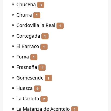
⚬
Chucena
3
⚬
Churra
1
⚬
Cordovilla la Real
1
⚬
Cortegada
1
⚬
El Barraco
1
⚬
Forxa
1
⚬
Fresneña
1
⚬
Gomesende
1
⚬
Huesca
9
⚬
La Carlota
2
⚬
La Matanza de Acentejo
1