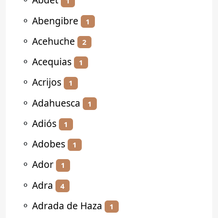
1
⚬
Abengibre
1
⚬
Acehuche
2
⚬
Acequias
1
⚬
Acrijos
1
⚬
Adahuesca
1
⚬
Adiós
1
⚬
Adobes
1
⚬
Ador
1
⚬
Adra
4
⚬
Adrada de Haza
1