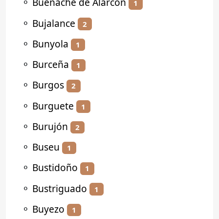
⚬
Buenache de Alarcón
1
⚬
Bujalance
2
⚬
Bunyola
1
⚬
Burceña
1
⚬
Burgos
2
⚬
Burguete
1
⚬
Burujón
2
⚬
Buseu
1
⚬
Bustidoño
1
⚬
Bustriguado
1
⚬
Buyezo
1