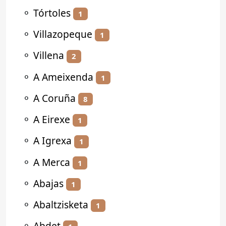
⚬
Tórtoles
1
⚬
Villazopeque
1
⚬
Villena
2
⚬
A Ameixenda
1
⚬
A Coruña
8
⚬
A Eirexe
1
⚬
A Igrexa
1
⚬
A Merca
1
⚬
Abajas
1
⚬
Abaltzisketa
1
⚬
Abdet