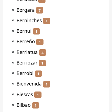
⚬
Bergara
7
⚬
Berninches
1
⚬
Bernui
1
⚬
Berreño
1
⚬
Berriatua
4
⚬
Berriozar
1
⚬
Berrobi
1
⚬
Bienvenida
1
⚬
Biescas
1
⚬
Bilbao
1