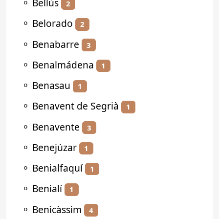
⚬
Bellús
2
⚬
Belorado
2
⚬
Benabarre
3
⚬
Benalmádena
1
⚬
Benasau
1
⚬
Benavent de Segrià
1
⚬
Benavente
3
⚬
Benejúzar
1
⚬
Benialfaquí
1
⚬
Benialí
1
⚬
Benicàssim
4