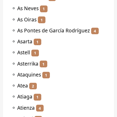
⚬
As Neves
1
⚬
As Oiras
1
⚬
As Pontes de García Rodríguez
4
⚬
Asarta
1
⚬
Astell
1
⚬
Asterrika
1
⚬
Ataquines
1
⚬
Atea
2
⚬
Atiaga
1
⚬
Atienza
4