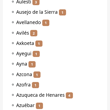
⚬
Aulesti
3
⚬
Ausejo de la Sierra
1
⚬
Avellanedo
1
⚬
Avilés
2
⚬
Axkoeta
1
⚬
Ayegui
1
⚬
Ayna
1
⚬
Azcona
1
⚬
Azofra
1
⚬
Azuqueca de Henares
4
⚬
Azuébar
1