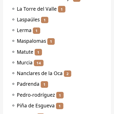
⚬
La Torre del Valle
1
⚬
Laspaúles
1
⚬
Lerma
1
⚬
Maspalomas
1
⚬
Matute
1
⚬
Murcia
14
⚬
Nanclares de la Oca
2
⚬
Padrenda
1
⚬
Pedro-rodríguez
1
⚬
Piña de Esgueva
1