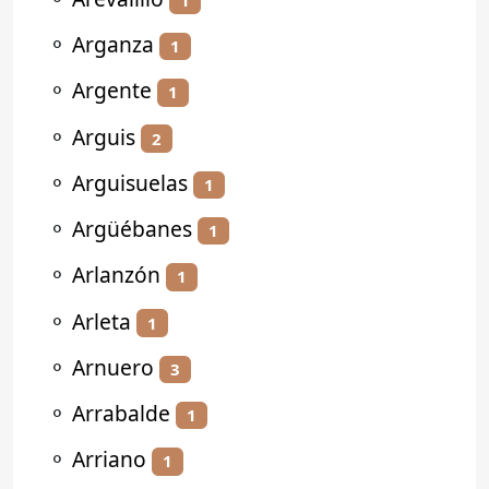
⚬
Arganza
1
⚬
Argente
1
⚬
Arguis
2
⚬
Arguisuelas
1
⚬
Argüébanes
1
⚬
Arlanzón
1
⚬
Arleta
1
⚬
Arnuero
3
⚬
Arrabalde
1
⚬
Arriano
1