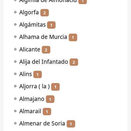
1
⚬
Algorfa
2
⚬
Algámitas
1
⚬
Alhama de Murcia
1
⚬
Alicante
2
⚬
Alija del Infantado
2
⚬
Alins
1
⚬
Aljorra ( la )
1
⚬
Almajano
1
⚬
Almarail
1
⚬
Almenar de Soria
1