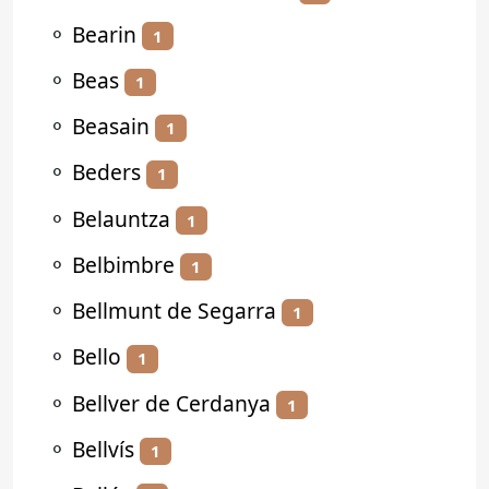
⚬
Bearin
1
⚬
Beas
1
⚬
Beasain
1
⚬
Beders
1
⚬
Belauntza
1
⚬
Belbimbre
1
⚬
Bellmunt de Segarra
1
⚬
Bello
1
⚬
Bellver de Cerdanya
1
⚬
Bellvís
1