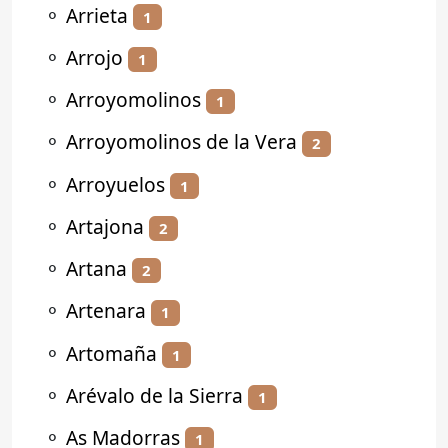
⚬
Arrieta
1
⚬
Arrojo
1
⚬
Arroyomolinos
1
⚬
Arroyomolinos de la Vera
2
⚬
Arroyuelos
1
⚬
Artajona
2
⚬
Artana
2
⚬
Artenara
1
⚬
Artomaña
1
⚬
Arévalo de la Sierra
1
⚬
As Madorras
1