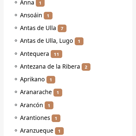
⚬
Anna
1
⚬
Ansoáin
1
⚬
Antas de Ulla
7
⚬
Antas de Ulla, Lugo
1
⚬
Antequera
11
⚬
Antezana de la Ribera
2
⚬
Aprikano
1
⚬
Aranarache
1
⚬
Arancón
1
⚬
Arantiones
1
⚬
Aranzueque
1