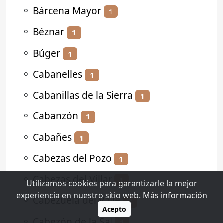
⚬
Bárcena Mayor
1
⚬
Béznar
1
⚬
Búger
1
⚬
Cabanelles
1
⚬
Cabanillas de la Sierra
1
⚬
Cabanzón
1
⚬
Cabañes
1
⚬
Cabezas del Pozo
1
⚬
Cabezas del Villar
1
Utilizamos cookies para garantizarle la mejor
experiencia en nuestro sitio web.
Más información
⚬
Cabezuela del Valle
2
Acepto
⚬
Cabezón de la Sal
1