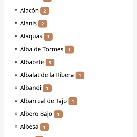
⚬
Alacón
2
⚬
Alanís
2
⚬
Alaquàs
1
⚬
Alba de Tormes
1
⚬
Albacete
3
⚬
Albalat de la Ribera
1
⚬
Albandi
1
⚬
Albarreal de Tajo
1
⚬
Albero Bajo
1
⚬
Albesa
1