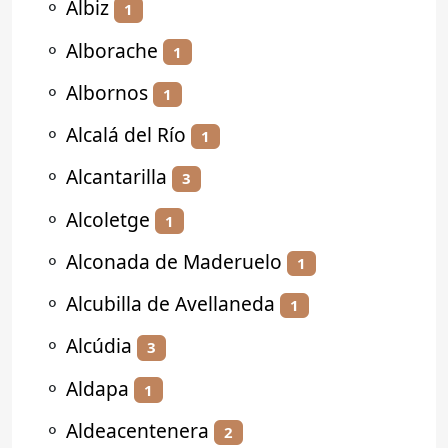
⚬
Albiz
1
⚬
Alborache
1
⚬
Albornos
1
⚬
Alcalá del Río
1
⚬
Alcantarilla
3
⚬
Alcoletge
1
⚬
Alconada de Maderuelo
1
⚬
Alcubilla de Avellaneda
1
⚬
Alcúdia
3
⚬
Aldapa
1
⚬
Aldeacentenera
2