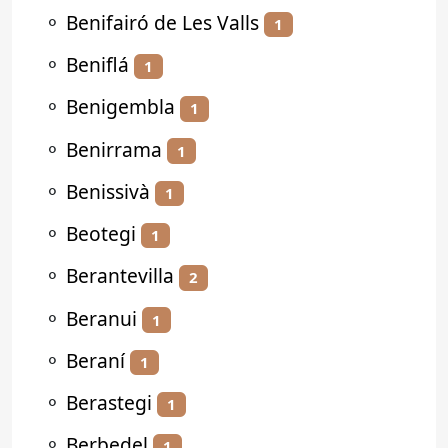
⚬
Benifairó de Les Valls
1
⚬
Beniflá
1
⚬
Benigembla
1
⚬
Benirrama
1
⚬
Benissivà
1
⚬
Beotegi
1
⚬
Berantevilla
2
⚬
Beranui
1
⚬
Beraní
1
⚬
Berastegi
1
⚬
Berbedel
1