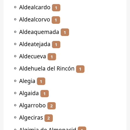
⚬
Aldealcardo
1
⚬
Aldealcorvo
1
⚬
Aldeaquemada
1
⚬
Aldeatejada
1
⚬
Aldecueva
1
⚬
Aldehuela del Rincón
1
⚬
Alegia
1
⚬
Algaida
1
⚬
Algarrobo
2
⚬
Algeciras
2
⚬
Algimia de Almonacid