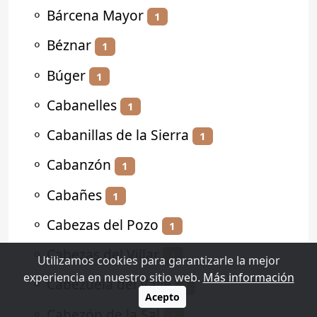
⚬
Bárcena Mayor
1
⚬
Béznar
1
⚬
Búger
1
⚬
Cabanelles
1
⚬
Cabanillas de la Sierra
1
⚬
Cabanzón
1
⚬
Cabañes
1
⚬
Cabezas del Pozo
1
⚬
Cabezas del Villar
1
Utilizamos cookies para garantizarle la mejor
experiencia en nuestro sitio web.
Más información
⚬
Cabezuela del Valle
2
Acepto
⚬
Cabezón de la Sal
1