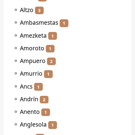
⚬
Altzo
3
⚬
Ambasmestas
1
⚬
Amezketa
1
⚬
Amoroto
1
⚬
Ampuero
2
⚬
Amurrio
1
⚬
Ancs
1
⚬
Andrín
2
⚬
Anento
1
⚬
Anglesola
1