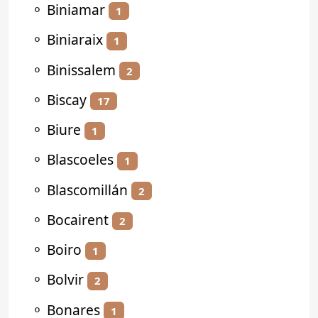
⚬
Biniamar
1
⚬
Biniaraix
1
⚬
Binissalem
2
⚬
Biscay
17
⚬
Biure
1
⚬
Blascoeles
1
⚬
Blascomillán
2
⚬
Bocairent
2
⚬
Boiro
1
⚬
Bolvir
2
⚬
Bonares
1