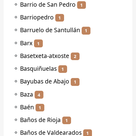
⚬
Barrio de San Pedro
1
⚬
Barriopedro
1
⚬
Barruelo de Santullán
1
⚬
Barx
1
⚬
Basetxeta-atxoste
2
⚬
Basquiñuelas
1
⚬
Bayubas de Abajo
1
⚬
Baza
4
⚬
Baén
1
⚬
Baños de Rioja
1
⚬
Baños de Valdearados
1