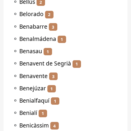
⚬
Bellús
2
⚬
Belorado
2
⚬
Benabarre
3
⚬
Benalmádena
1
⚬
Benasau
1
⚬
Benavent de Segrià
1
⚬
Benavente
3
⚬
Benejúzar
1
⚬
Benialfaquí
1
⚬
Benialí
1
⚬
Benicàssim
4