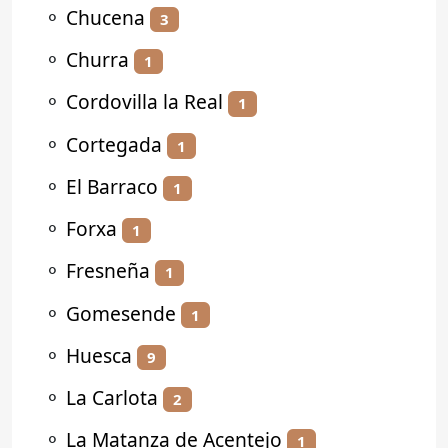
⚬
Chucena
3
⚬
Churra
1
⚬
Cordovilla la Real
1
⚬
Cortegada
1
⚬
El Barraco
1
⚬
Forxa
1
⚬
Fresneña
1
⚬
Gomesende
1
⚬
Huesca
9
⚬
La Carlota
2
⚬
La Matanza de Acentejo
1