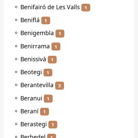
⚬
Benifairó de Les Valls
1
⚬
Beniflá
1
⚬
Benigembla
1
⚬
Benirrama
1
⚬
Benissivà
1
⚬
Beotegi
1
⚬
Berantevilla
2
⚬
Beranui
1
⚬
Beraní
1
⚬
Berastegi
1
⚬
Berbedel
1