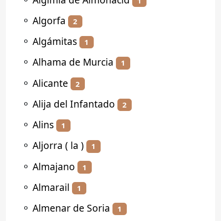
1
⚬
Algorfa
2
⚬
Algámitas
1
⚬
Alhama de Murcia
1
⚬
Alicante
2
⚬
Alija del Infantado
2
⚬
Alins
1
⚬
Aljorra ( la )
1
⚬
Almajano
1
⚬
Almarail
1
⚬
Almenar de Soria
1