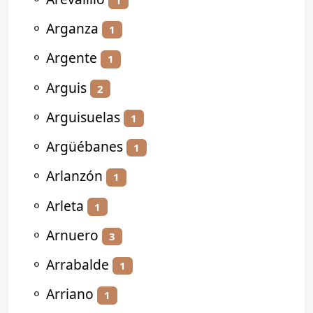
⚬
Arganza
1
⚬
Argente
1
⚬
Arguis
2
⚬
Arguisuelas
1
⚬
Argüébanes
1
⚬
Arlanzón
1
⚬
Arleta
1
⚬
Arnuero
3
⚬
Arrabalde
1
⚬
Arriano
1