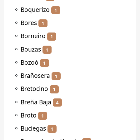
⚬
Boquerizo
1
⚬
Bores
1
⚬
Borneiro
1
⚬
Bouzas
1
⚬
Bozoó
1
⚬
Brañosera
1
⚬
Bretocino
1
⚬
Breña Baja
4
⚬
Broto
1
⚬
Buciegas
1