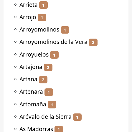
⚬
Arrieta
1
⚬
Arrojo
1
⚬
Arroyomolinos
1
⚬
Arroyomolinos de la Vera
2
⚬
Arroyuelos
1
⚬
Artajona
2
⚬
Artana
2
⚬
Artenara
1
⚬
Artomaña
1
⚬
Arévalo de la Sierra
1
⚬
As Madorras
1