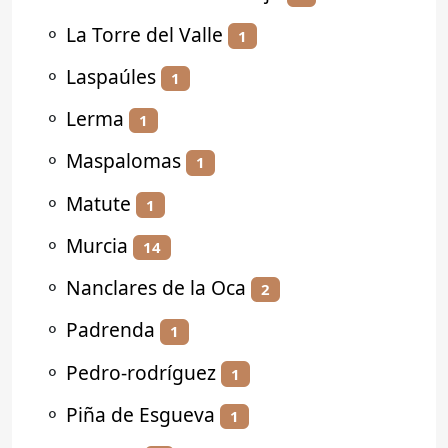
⚬
La Torre del Valle
1
⚬
Laspaúles
1
⚬
Lerma
1
⚬
Maspalomas
1
⚬
Matute
1
⚬
Murcia
14
⚬
Nanclares de la Oca
2
⚬
Padrenda
1
⚬
Pedro-rodríguez
1
⚬
Piña de Esgueva
1