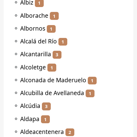
⚬
Albiz
1
⚬
Alborache
1
⚬
Albornos
1
⚬
Alcalá del Río
1
⚬
Alcantarilla
3
⚬
Alcoletge
1
⚬
Alconada de Maderuelo
1
⚬
Alcubilla de Avellaneda
1
⚬
Alcúdia
3
⚬
Aldapa
1
⚬
Aldeacentenera
2