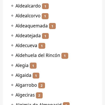
⚬
Aldealcardo
1
⚬
Aldealcorvo
1
⚬
Aldeaquemada
1
⚬
Aldeatejada
1
⚬
Aldecueva
1
⚬
Aldehuela del Rincón
1
⚬
Alegia
1
⚬
Algaida
1
⚬
Algarrobo
2
⚬
Algeciras
2
⚬
Algimia de Almonacid