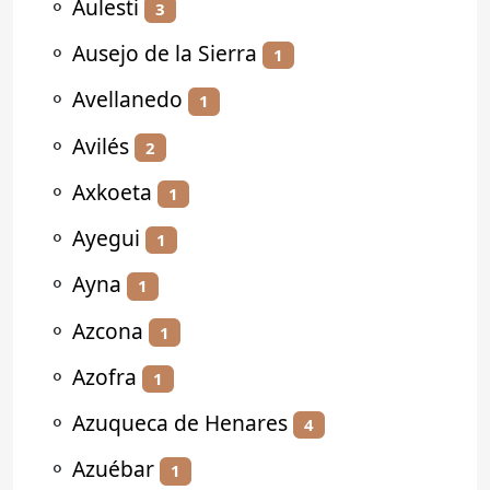
⚬
Aulesti
3
⚬
Ausejo de la Sierra
1
⚬
Avellanedo
1
⚬
Avilés
2
⚬
Axkoeta
1
⚬
Ayegui
1
⚬
Ayna
1
⚬
Azcona
1
⚬
Azofra
1
⚬
Azuqueca de Henares
4
⚬
Azuébar
1