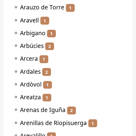
⚬
Arauzo de Torre
1
⚬
Aravell
1
⚬
Arbigano
1
⚬
Arbúcies
2
⚬
Arcera
1
⚬
Ardales
2
⚬
Ardòvol
1
⚬
Areatza
1
⚬
Arenas de Iguña
2
⚬
Arenillas de Riopisuerga
1
⚬
Arevalillo
1