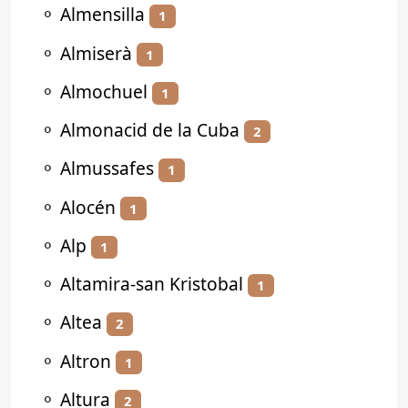
⚬
Almensilla
1
⚬
Almiserà
1
⚬
Almochuel
1
⚬
Almonacid de la Cuba
2
⚬
Almussafes
1
⚬
Alocén
1
⚬
Alp
1
⚬
Altamira-san Kristobal
1
⚬
Altea
2
⚬
Altron
1
⚬
Altura
2