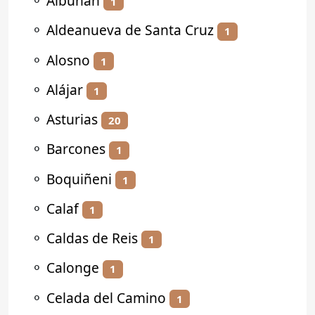
⚬
Albuñán
1
⚬
Aldeanueva de Santa Cruz
1
⚬
Alosno
1
⚬
Alájar
1
⚬
Asturias
20
⚬
Barcones
1
⚬
Boquiñeni
1
⚬
Calaf
1
⚬
Caldas de Reis
1
⚬
Calonge
1
⚬
Celada del Camino
1