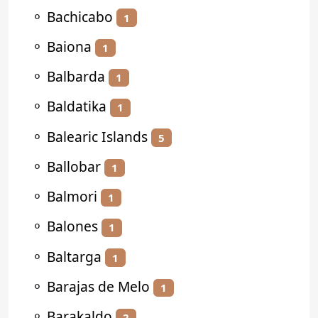
⚬
Bachicabo
1
⚬
Baiona
1
⚬
Balbarda
1
⚬
Baldatika
1
⚬
Balearic Islands
5
⚬
Ballobar
1
⚬
Balmori
1
⚬
Balones
1
⚬
Baltarga
1
⚬
Barajas de Melo
1
⚬
Barakaldo
2