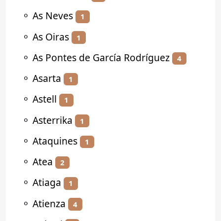
⚬
As Neves
1
⚬
As Oiras
1
⚬
As Pontes de García Rodríguez
4
⚬
Asarta
1
⚬
Astell
1
⚬
Asterrika
1
⚬
Ataquines
1
⚬
Atea
2
⚬
Atiaga
1
⚬
Atienza
4