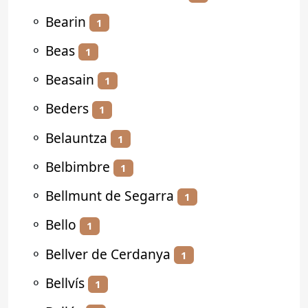
⚬
Bearin
1
⚬
Beas
1
⚬
Beasain
1
⚬
Beders
1
⚬
Belauntza
1
⚬
Belbimbre
1
⚬
Bellmunt de Segarra
1
⚬
Bello
1
⚬
Bellver de Cerdanya
1
⚬
Bellvís
1