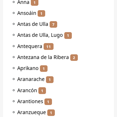
⚬
Anna
1
⚬
Ansoáin
1
⚬
Antas de Ulla
7
⚬
Antas de Ulla, Lugo
1
⚬
Antequera
11
⚬
Antezana de la Ribera
2
⚬
Aprikano
1
⚬
Aranarache
1
⚬
Arancón
1
⚬
Arantiones
1
⚬
Aranzueque
1