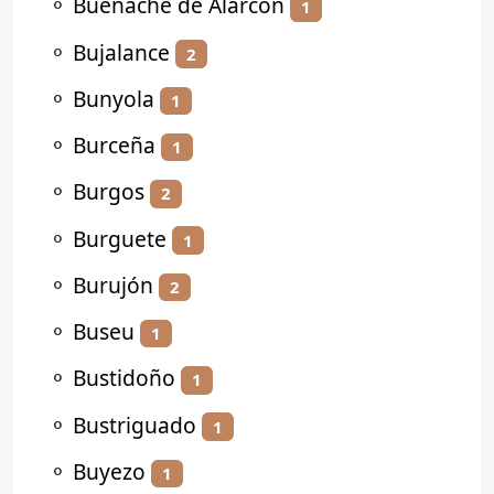
⚬
Buenache de Alarcón
1
⚬
Bujalance
2
⚬
Bunyola
1
⚬
Burceña
1
⚬
Burgos
2
⚬
Burguete
1
⚬
Burujón
2
⚬
Buseu
1
⚬
Bustidoño
1
⚬
Bustriguado
1
⚬
Buyezo
1