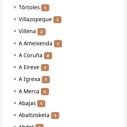
⚬
Tórtoles
1
⚬
Villazopeque
1
⚬
Villena
2
⚬
A Ameixenda
1
⚬
A Coruña
8
⚬
A Eirexe
1
⚬
A Igrexa
1
⚬
A Merca
1
⚬
Abajas
1
⚬
Abaltzisketa
1
⚬
Abdet