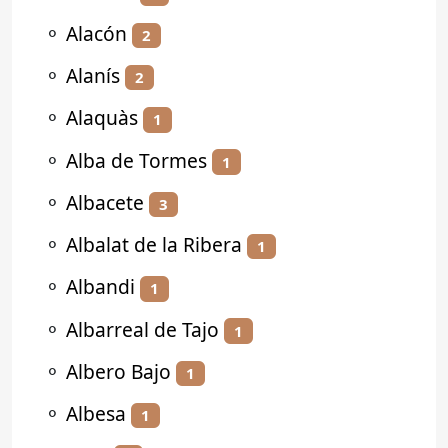
⚬
Alacón
2
⚬
Alanís
2
⚬
Alaquàs
1
⚬
Alba de Tormes
1
⚬
Albacete
3
⚬
Albalat de la Ribera
1
⚬
Albandi
1
⚬
Albarreal de Tajo
1
⚬
Albero Bajo
1
⚬
Albesa
1