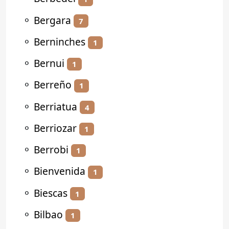
⚬
Bergara
7
⚬
Berninches
1
⚬
Bernui
1
⚬
Berreño
1
⚬
Berriatua
4
⚬
Berriozar
1
⚬
Berrobi
1
⚬
Bienvenida
1
⚬
Biescas
1
⚬
Bilbao
1