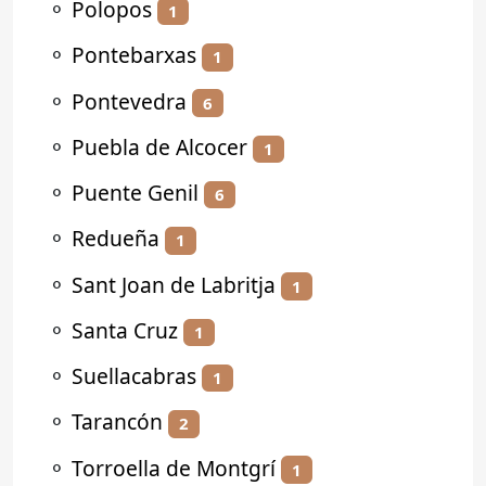
⚬
Polopos
1
⚬
Pontebarxas
1
⚬
Pontevedra
6
⚬
Puebla de Alcocer
1
⚬
Puente Genil
6
⚬
Redueña
1
⚬
Sant Joan de Labritja
1
⚬
Santa Cruz
1
⚬
Suellacabras
1
⚬
Tarancón
2
⚬
Torroella de Montgrí
1