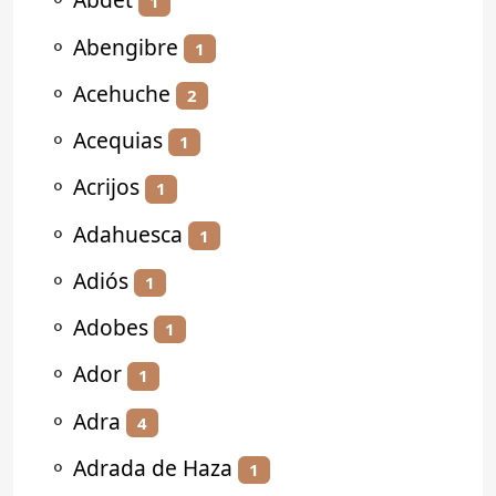
1
⚬
Abengibre
1
⚬
Acehuche
2
⚬
Acequias
1
⚬
Acrijos
1
⚬
Adahuesca
1
⚬
Adiós
1
⚬
Adobes
1
⚬
Ador
1
⚬
Adra
4
⚬
Adrada de Haza
1