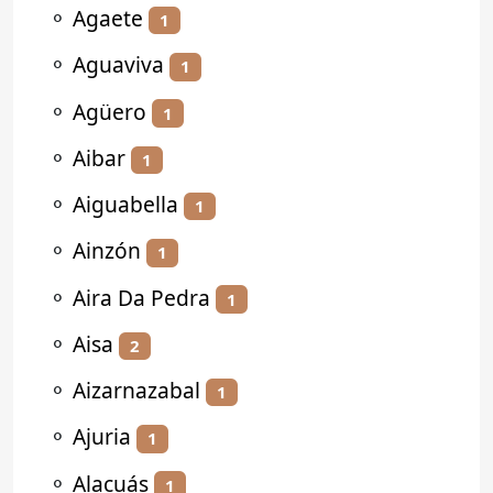
⚬
Agaete
1
⚬
Aguaviva
1
⚬
Agüero
1
⚬
Aibar
1
⚬
Aiguabella
1
⚬
Ainzón
1
⚬
Aira Da Pedra
1
⚬
Aisa
2
⚬
Aizarnazabal
1
⚬
Ajuria
1
⚬
Alacuás
1