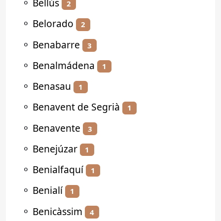
⚬
Bellús
2
⚬
Belorado
2
⚬
Benabarre
3
⚬
Benalmádena
1
⚬
Benasau
1
⚬
Benavent de Segrià
1
⚬
Benavente
3
⚬
Benejúzar
1
⚬
Benialfaquí
1
⚬
Benialí
1
⚬
Benicàssim
4