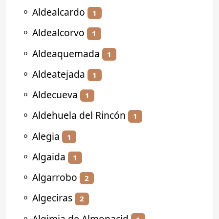
⚬
Aldealcardo
1
⚬
Aldealcorvo
1
⚬
Aldeaquemada
1
⚬
Aldeatejada
1
⚬
Aldecueva
1
⚬
Aldehuela del Rincón
1
⚬
Alegia
1
⚬
Algaida
1
⚬
Algarrobo
2
⚬
Algeciras
2
⚬
Algimia de Almonacid