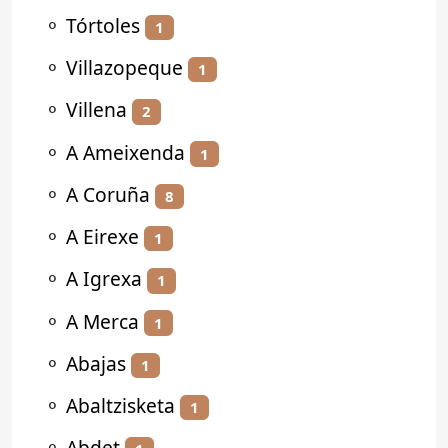
⚬
Tórtoles
1
⚬
Villazopeque
1
⚬
Villena
2
⚬
A Ameixenda
1
⚬
A Coruña
8
⚬
A Eirexe
1
⚬
A Igrexa
1
⚬
A Merca
1
⚬
Abajas
1
⚬
Abaltzisketa
1
⚬
Abdet