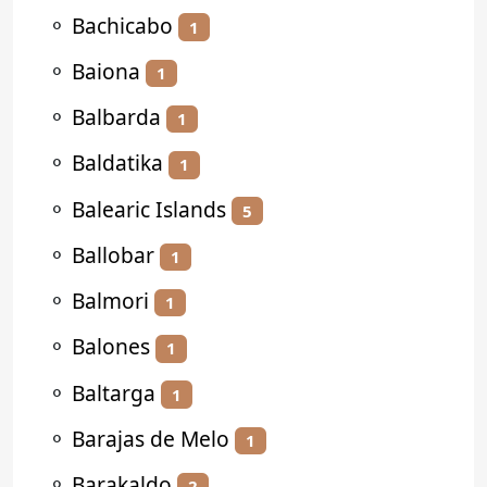
⚬
Bachicabo
1
⚬
Baiona
1
⚬
Balbarda
1
⚬
Baldatika
1
⚬
Balearic Islands
5
⚬
Ballobar
1
⚬
Balmori
1
⚬
Balones
1
⚬
Baltarga
1
⚬
Barajas de Melo
1
⚬
Barakaldo
2