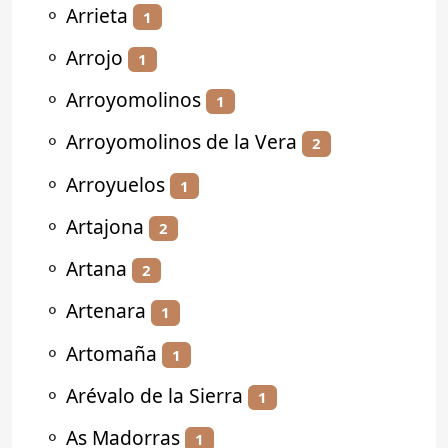
⚬
Arrieta
1
⚬
Arrojo
1
⚬
Arroyomolinos
1
⚬
Arroyomolinos de la Vera
2
⚬
Arroyuelos
1
⚬
Artajona
2
⚬
Artana
2
⚬
Artenara
1
⚬
Artomaña
1
⚬
Arévalo de la Sierra
1
⚬
As Madorras
1