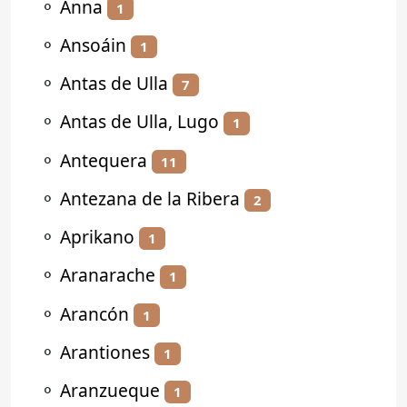
⚬
Anna
1
⚬
Ansoáin
1
⚬
Antas de Ulla
7
⚬
Antas de Ulla, Lugo
1
⚬
Antequera
11
⚬
Antezana de la Ribera
2
⚬
Aprikano
1
⚬
Aranarache
1
⚬
Arancón
1
⚬
Arantiones
1
⚬
Aranzueque
1