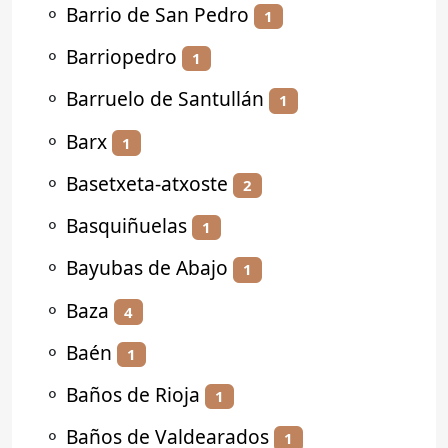
⚬
Barrio de San Pedro
1
⚬
Barriopedro
1
⚬
Barruelo de Santullán
1
⚬
Barx
1
⚬
Basetxeta-atxoste
2
⚬
Basquiñuelas
1
⚬
Bayubas de Abajo
1
⚬
Baza
4
⚬
Baén
1
⚬
Baños de Rioja
1
⚬
Baños de Valdearados
1