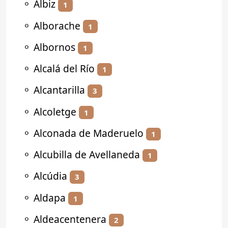
⚬
Albiz
1
⚬
Alborache
1
⚬
Albornos
1
⚬
Alcalá del Río
1
⚬
Alcantarilla
3
⚬
Alcoletge
1
⚬
Alconada de Maderuelo
1
⚬
Alcubilla de Avellaneda
1
⚬
Alcúdia
3
⚬
Aldapa
1
⚬
Aldeacentenera
2