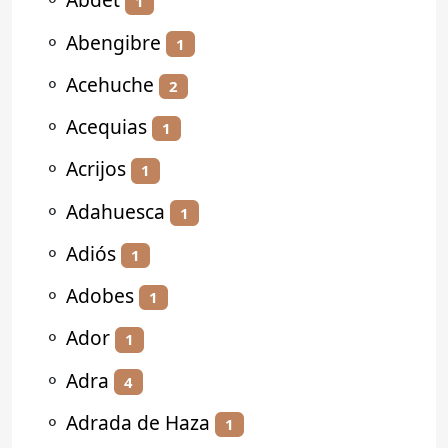
1
⚬
Abengibre
1
⚬
Acehuche
2
⚬
Acequias
1
⚬
Acrijos
1
⚬
Adahuesca
1
⚬
Adiós
1
⚬
Adobes
1
⚬
Ador
1
⚬
Adra
4
⚬
Adrada de Haza
1