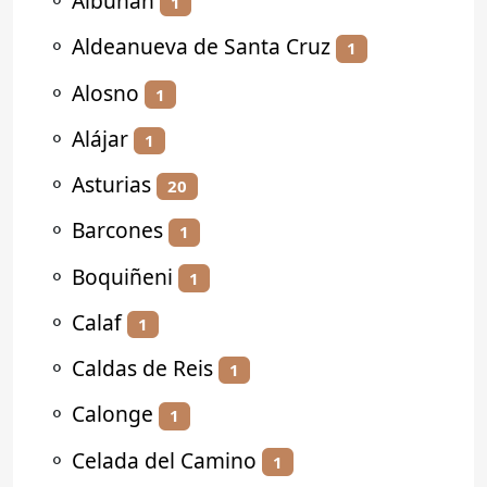
⚬
Albuñán
1
⚬
Aldeanueva de Santa Cruz
1
⚬
Alosno
1
⚬
Alájar
1
⚬
Asturias
20
⚬
Barcones
1
⚬
Boquiñeni
1
⚬
Calaf
1
⚬
Caldas de Reis
1
⚬
Calonge
1
⚬
Celada del Camino
1