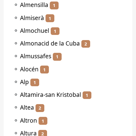
⚬
Almensilla
1
⚬
Almiserà
1
⚬
Almochuel
1
⚬
Almonacid de la Cuba
2
⚬
Almussafes
1
⚬
Alocén
1
⚬
Alp
1
⚬
Altamira-san Kristobal
1
⚬
Altea
2
⚬
Altron
1
⚬
Altura
2