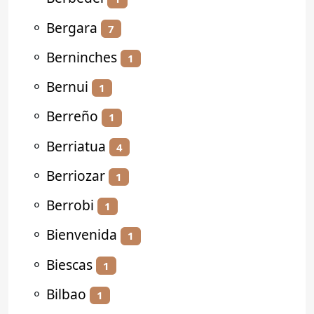
⚬
Bergara
7
⚬
Berninches
1
⚬
Bernui
1
⚬
Berreño
1
⚬
Berriatua
4
⚬
Berriozar
1
⚬
Berrobi
1
⚬
Bienvenida
1
⚬
Biescas
1
⚬
Bilbao
1