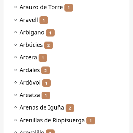
⚬
Arauzo de Torre
1
⚬
Aravell
1
⚬
Arbigano
1
⚬
Arbúcies
2
⚬
Arcera
1
⚬
Ardales
2
⚬
Ardòvol
1
⚬
Areatza
1
⚬
Arenas de Iguña
2
⚬
Arenillas de Riopisuerga
1
⚬
Arevalillo
1