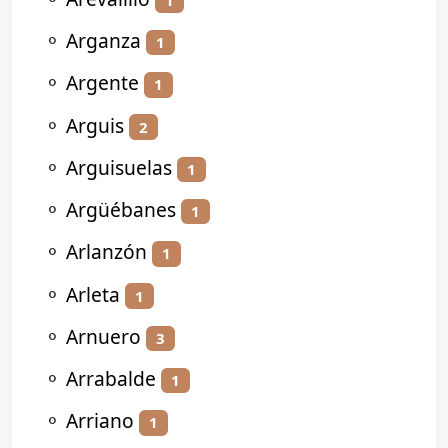
⚬
Arganza
1
⚬
Argente
1
⚬
Arguis
2
⚬
Arguisuelas
1
⚬
Argüébanes
1
⚬
Arlanzón
1
⚬
Arleta
1
⚬
Arnuero
3
⚬
Arrabalde
1
⚬
Arriano
1