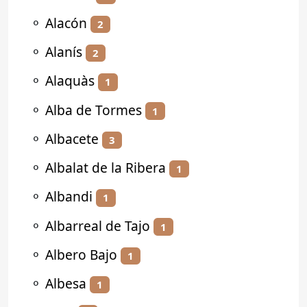
⚬
Alacón
2
⚬
Alanís
2
⚬
Alaquàs
1
⚬
Alba de Tormes
1
⚬
Albacete
3
⚬
Albalat de la Ribera
1
⚬
Albandi
1
⚬
Albarreal de Tajo
1
⚬
Albero Bajo
1
⚬
Albesa
1