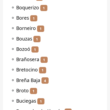
⚬
Boquerizo
1
⚬
Bores
1
⚬
Borneiro
1
⚬
Bouzas
1
⚬
Bozoó
1
⚬
Brañosera
1
⚬
Bretocino
1
⚬
Breña Baja
4
⚬
Broto
1
⚬
Buciegas
1