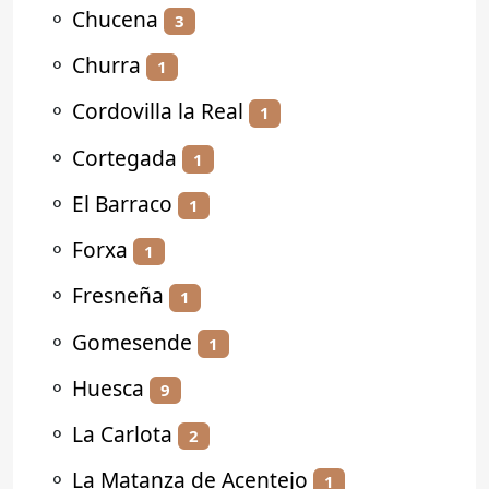
⚬
Chucena
3
⚬
Churra
1
⚬
Cordovilla la Real
1
⚬
Cortegada
1
⚬
El Barraco
1
⚬
Forxa
1
⚬
Fresneña
1
⚬
Gomesende
1
⚬
Huesca
9
⚬
La Carlota
2
⚬
La Matanza de Acentejo
1