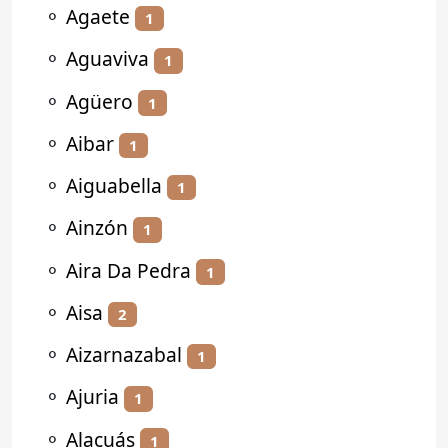
⚬
Agaete
1
⚬
Aguaviva
1
⚬
Agüero
1
⚬
Aibar
1
⚬
Aiguabella
1
⚬
Ainzón
1
⚬
Aira Da Pedra
1
⚬
Aisa
2
⚬
Aizarnazabal
1
⚬
Ajuria
1
⚬
Alacuás
1