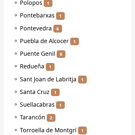
⚬
Polopos
1
⚬
Pontebarxas
1
⚬
Pontevedra
6
⚬
Puebla de Alcocer
1
⚬
Puente Genil
6
⚬
Redueña
1
⚬
Sant Joan de Labritja
1
⚬
Santa Cruz
1
⚬
Suellacabras
1
⚬
Tarancón
2
⚬
Torroella de Montgrí
1