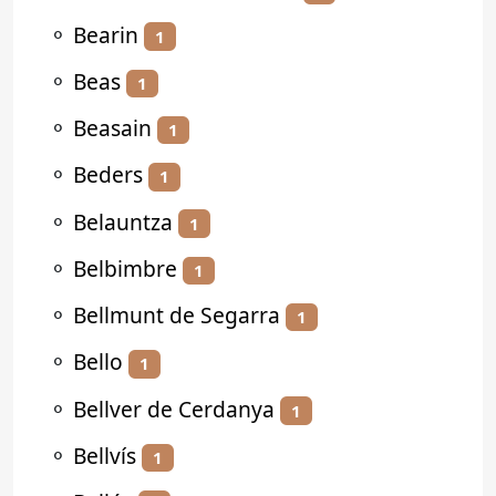
⚬
Bearin
1
⚬
Beas
1
⚬
Beasain
1
⚬
Beders
1
⚬
Belauntza
1
⚬
Belbimbre
1
⚬
Bellmunt de Segarra
1
⚬
Bello
1
⚬
Bellver de Cerdanya
1
⚬
Bellvís
1