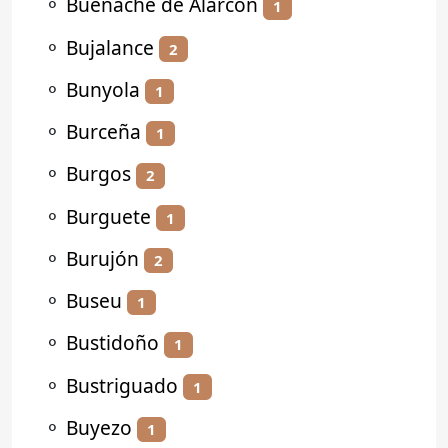
⚬
Buenache de Alarcón
1
⚬
Bujalance
2
⚬
Bunyola
1
⚬
Burceña
1
⚬
Burgos
2
⚬
Burguete
1
⚬
Burujón
2
⚬
Buseu
1
⚬
Bustidoño
1
⚬
Bustriguado
1
⚬
Buyezo
1