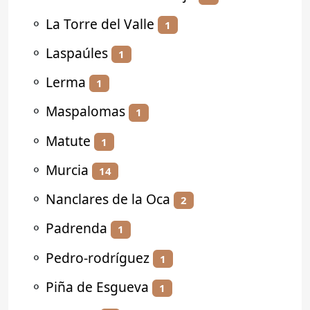
⚬
La Torre del Valle
1
⚬
Laspaúles
1
⚬
Lerma
1
⚬
Maspalomas
1
⚬
Matute
1
⚬
Murcia
14
⚬
Nanclares de la Oca
2
⚬
Padrenda
1
⚬
Pedro-rodríguez
1
⚬
Piña de Esgueva
1