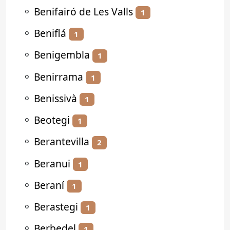
⚬
Benifairó de Les Valls
1
⚬
Beniflá
1
⚬
Benigembla
1
⚬
Benirrama
1
⚬
Benissivà
1
⚬
Beotegi
1
⚬
Berantevilla
2
⚬
Beranui
1
⚬
Beraní
1
⚬
Berastegi
1
⚬
Berbedel
1