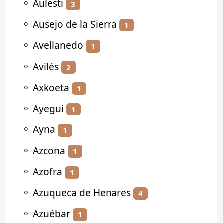
⚬
Aulesti
3
⚬
Ausejo de la Sierra
1
⚬
Avellanedo
1
⚬
Avilés
2
⚬
Axkoeta
1
⚬
Ayegui
1
⚬
Ayna
1
⚬
Azcona
1
⚬
Azofra
1
⚬
Azuqueca de Henares
4
⚬
Azuébar
1