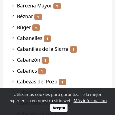
⚬
Bárcena Mayor
1
⚬
Béznar
1
⚬
Búger
1
⚬
Cabanelles
1
⚬
Cabanillas de la Sierra
1
⚬
Cabanzón
1
⚬
Cabañes
1
⚬
Cabezas del Pozo
1
⚬
Cabezas del Villar
1
Utilizamos cookies para garantizarle la mejor
experiencia en nuestro sitio web.
Más información
⚬
Cabezuela del Valle
2
Acepto
⚬
Cabezón de la Sal
1