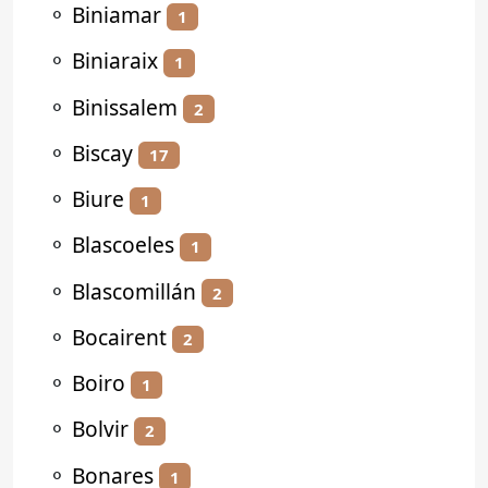
⚬
Biniamar
1
⚬
Biniaraix
1
⚬
Binissalem
2
⚬
Biscay
17
⚬
Biure
1
⚬
Blascoeles
1
⚬
Blascomillán
2
⚬
Bocairent
2
⚬
Boiro
1
⚬
Bolvir
2
⚬
Bonares
1