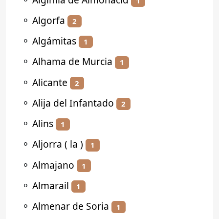
1
⚬
Algorfa
2
⚬
Algámitas
1
⚬
Alhama de Murcia
1
⚬
Alicante
2
⚬
Alija del Infantado
2
⚬
Alins
1
⚬
Aljorra ( la )
1
⚬
Almajano
1
⚬
Almarail
1
⚬
Almenar de Soria
1