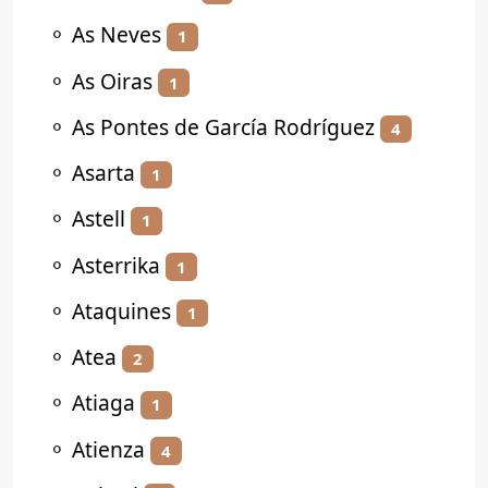
⚬
As Neves
1
⚬
As Oiras
1
⚬
As Pontes de García Rodríguez
4
⚬
Asarta
1
⚬
Astell
1
⚬
Asterrika
1
⚬
Ataquines
1
⚬
Atea
2
⚬
Atiaga
1
⚬
Atienza
4