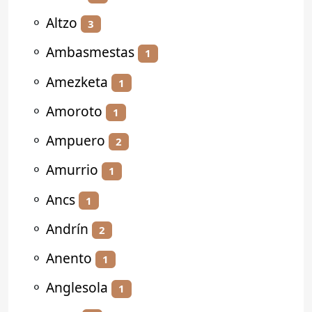
⚬
Altzo
3
⚬
Ambasmestas
1
⚬
Amezketa
1
⚬
Amoroto
1
⚬
Ampuero
2
⚬
Amurrio
1
⚬
Ancs
1
⚬
Andrín
2
⚬
Anento
1
⚬
Anglesola
1