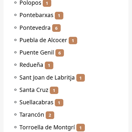
⚬
Polopos
1
⚬
Pontebarxas
1
⚬
Pontevedra
6
⚬
Puebla de Alcocer
1
⚬
Puente Genil
6
⚬
Redueña
1
⚬
Sant Joan de Labritja
1
⚬
Santa Cruz
1
⚬
Suellacabras
1
⚬
Tarancón
2
⚬
Torroella de Montgrí
1