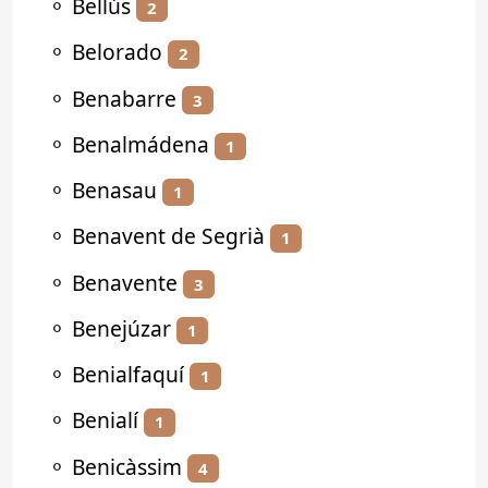
⚬
Bellús
2
⚬
Belorado
2
⚬
Benabarre
3
⚬
Benalmádena
1
⚬
Benasau
1
⚬
Benavent de Segrià
1
⚬
Benavente
3
⚬
Benejúzar
1
⚬
Benialfaquí
1
⚬
Benialí
1
⚬
Benicàssim
4