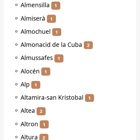
⚬
Almensilla
1
⚬
Almiserà
1
⚬
Almochuel
1
⚬
Almonacid de la Cuba
2
⚬
Almussafes
1
⚬
Alocén
1
⚬
Alp
1
⚬
Altamira-san Kristobal
1
⚬
Altea
2
⚬
Altron
1
⚬
Altura
2