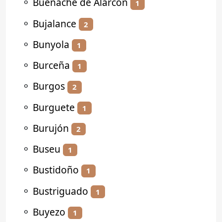
⚬
Buenache de Alarcón
1
⚬
Bujalance
2
⚬
Bunyola
1
⚬
Burceña
1
⚬
Burgos
2
⚬
Burguete
1
⚬
Burujón
2
⚬
Buseu
1
⚬
Bustidoño
1
⚬
Bustriguado
1
⚬
Buyezo
1