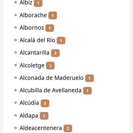
⚬
Albiz
1
⚬
Alborache
1
⚬
Albornos
1
⚬
Alcalá del Río
1
⚬
Alcantarilla
3
⚬
Alcoletge
1
⚬
Alconada de Maderuelo
1
⚬
Alcubilla de Avellaneda
1
⚬
Alcúdia
3
⚬
Aldapa
1
⚬
Aldeacentenera
2