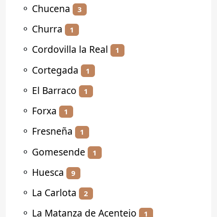
⚬
Chucena
3
⚬
Churra
1
⚬
Cordovilla la Real
1
⚬
Cortegada
1
⚬
El Barraco
1
⚬
Forxa
1
⚬
Fresneña
1
⚬
Gomesende
1
⚬
Huesca
9
⚬
La Carlota
2
⚬
La Matanza de Acentejo
1