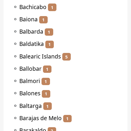
⚬
Bachicabo
1
⚬
Baiona
1
⚬
Balbarda
1
⚬
Baldatika
1
⚬
Balearic Islands
5
⚬
Ballobar
1
⚬
Balmori
1
⚬
Balones
1
⚬
Baltarga
1
⚬
Barajas de Melo
1
⚬
Barakaldo
2