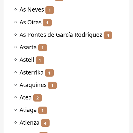
⚬
As Neves
1
⚬
As Oiras
1
⚬
As Pontes de García Rodríguez
4
⚬
Asarta
1
⚬
Astell
1
⚬
Asterrika
1
⚬
Ataquines
1
⚬
Atea
2
⚬
Atiaga
1
⚬
Atienza
4