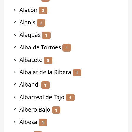
⚬
Alacón
2
⚬
Alanís
2
⚬
Alaquàs
1
⚬
Alba de Tormes
1
⚬
Albacete
3
⚬
Albalat de la Ribera
1
⚬
Albandi
1
⚬
Albarreal de Tajo
1
⚬
Albero Bajo
1
⚬
Albesa
1