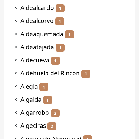
⚬
Aldealcardo
1
⚬
Aldealcorvo
1
⚬
Aldeaquemada
1
⚬
Aldeatejada
1
⚬
Aldecueva
1
⚬
Aldehuela del Rincón
1
⚬
Alegia
1
⚬
Algaida
1
⚬
Algarrobo
2
⚬
Algeciras
2
⚬
Algimia de Almonacid