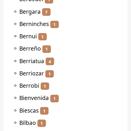
⚬
Bergara
7
⚬
Berninches
1
⚬
Bernui
1
⚬
Berreño
1
⚬
Berriatua
4
⚬
Berriozar
1
⚬
Berrobi
1
⚬
Bienvenida
1
⚬
Biescas
1
⚬
Bilbao
1