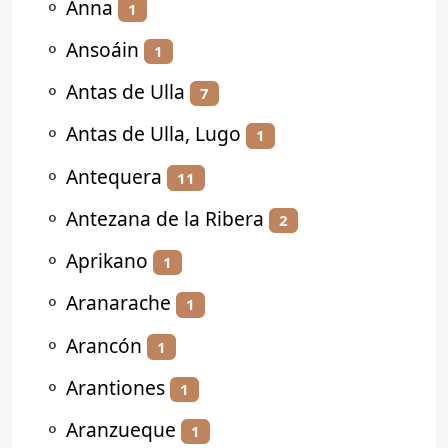
⚬
Anna
1
⚬
Ansoáin
1
⚬
Antas de Ulla
7
⚬
Antas de Ulla, Lugo
1
⚬
Antequera
11
⚬
Antezana de la Ribera
2
⚬
Aprikano
1
⚬
Aranarache
1
⚬
Arancón
1
⚬
Arantiones
1
⚬
Aranzueque
1