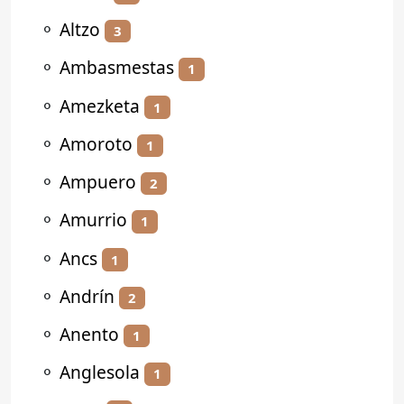
⚬
Altzo
3
⚬
Ambasmestas
1
⚬
Amezketa
1
⚬
Amoroto
1
⚬
Ampuero
2
⚬
Amurrio
1
⚬
Ancs
1
⚬
Andrín
2
⚬
Anento
1
⚬
Anglesola
1