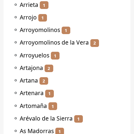
⚬
Arrieta
1
⚬
Arrojo
1
⚬
Arroyomolinos
1
⚬
Arroyomolinos de la Vera
2
⚬
Arroyuelos
1
⚬
Artajona
2
⚬
Artana
2
⚬
Artenara
1
⚬
Artomaña
1
⚬
Arévalo de la Sierra
1
⚬
As Madorras
1