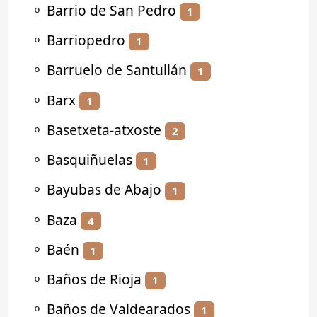
⚬
Barrio de San Pedro
1
⚬
Barriopedro
1
⚬
Barruelo de Santullán
1
⚬
Barx
1
⚬
Basetxeta-atxoste
2
⚬
Basquiñuelas
1
⚬
Bayubas de Abajo
1
⚬
Baza
4
⚬
Baén
1
⚬
Baños de Rioja
1
⚬
Baños de Valdearados
1