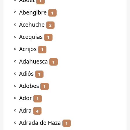
1
⚬
Abengibre
1
⚬
Acehuche
2
⚬
Acequias
1
⚬
Acrijos
1
⚬
Adahuesca
1
⚬
Adiós
1
⚬
Adobes
1
⚬
Ador
1
⚬
Adra
4
⚬
Adrada de Haza
1