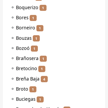
⚬
Boquerizo
1
⚬
Bores
1
⚬
Borneiro
1
⚬
Bouzas
1
⚬
Bozoó
1
⚬
Brañosera
1
⚬
Bretocino
1
⚬
Breña Baja
4
⚬
Broto
1
⚬
Buciegas
1