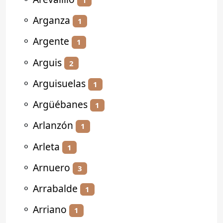
⚬
Arganza
1
⚬
Argente
1
⚬
Arguis
2
⚬
Arguisuelas
1
⚬
Argüébanes
1
⚬
Arlanzón
1
⚬
Arleta
1
⚬
Arnuero
3
⚬
Arrabalde
1
⚬
Arriano
1