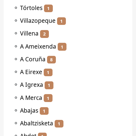
⚬
Tórtoles
1
⚬
Villazopeque
1
⚬
Villena
2
⚬
A Ameixenda
1
⚬
A Coruña
8
⚬
A Eirexe
1
⚬
A Igrexa
1
⚬
A Merca
1
⚬
Abajas
1
⚬
Abaltzisketa
1
⚬
Abdet