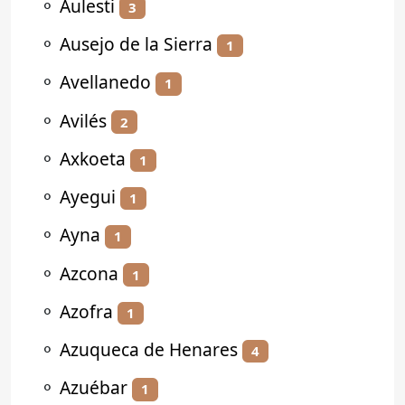
⚬
Aulesti
3
⚬
Ausejo de la Sierra
1
⚬
Avellanedo
1
⚬
Avilés
2
⚬
Axkoeta
1
⚬
Ayegui
1
⚬
Ayna
1
⚬
Azcona
1
⚬
Azofra
1
⚬
Azuqueca de Henares
4
⚬
Azuébar
1