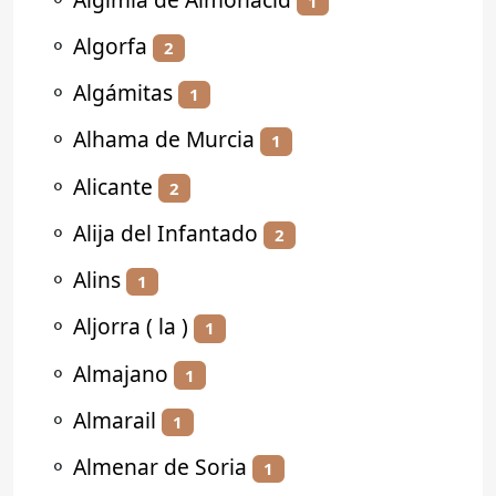
1
⚬
Algorfa
2
⚬
Algámitas
1
⚬
Alhama de Murcia
1
⚬
Alicante
2
⚬
Alija del Infantado
2
⚬
Alins
1
⚬
Aljorra ( la )
1
⚬
Almajano
1
⚬
Almarail
1
⚬
Almenar de Soria
1