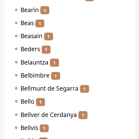
⚬
Bearin
1
⚬
Beas
1
⚬
Beasain
1
⚬
Beders
1
⚬
Belauntza
1
⚬
Belbimbre
1
⚬
Bellmunt de Segarra
1
⚬
Bello
1
⚬
Bellver de Cerdanya
1
⚬
Bellvís
1