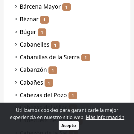
⚬
Bárcena Mayor
1
⚬
Béznar
1
⚬
Búger
1
⚬
Cabanelles
1
⚬
Cabanillas de la Sierra
1
⚬
Cabanzón
1
⚬
Cabañes
1
⚬
Cabezas del Pozo
1
⚬
Cabezas del Villar
1
Utilizamos cookies para garantizarle la mejor
experiencia en nuestro sitio web.
Más información
⚬
Cabezuela del Valle
2
Acepto
⚬
Cabezón de la Sal
1