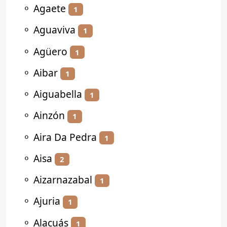
⚬
Agaete
1
⚬
Aguaviva
1
⚬
Agüero
1
⚬
Aibar
1
⚬
Aiguabella
1
⚬
Ainzón
1
⚬
Aira Da Pedra
1
⚬
Aisa
2
⚬
Aizarnazabal
1
⚬
Ajuria
1
⚬
Alacuás
1