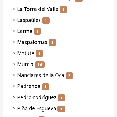
⚬
La Torre del Valle
1
⚬
Laspaúles
1
⚬
Lerma
1
⚬
Maspalomas
1
⚬
Matute
1
⚬
Murcia
14
⚬
Nanclares de la Oca
2
⚬
Padrenda
1
⚬
Pedro-rodríguez
1
⚬
Piña de Esgueva
1