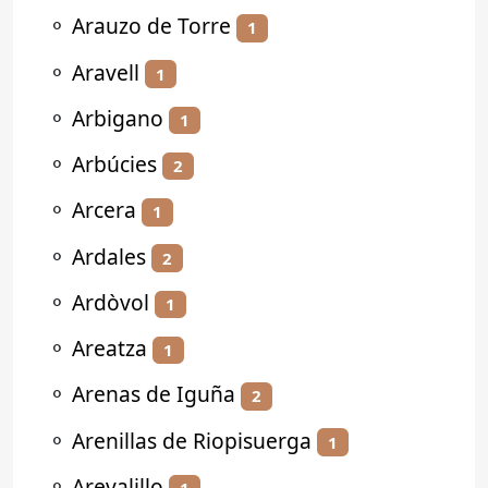
⚬
Arauzo de Torre
1
⚬
Aravell
1
⚬
Arbigano
1
⚬
Arbúcies
2
⚬
Arcera
1
⚬
Ardales
2
⚬
Ardòvol
1
⚬
Areatza
1
⚬
Arenas de Iguña
2
⚬
Arenillas de Riopisuerga
1
⚬
Arevalillo
1