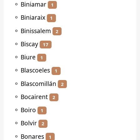
⚬
Biniamar
1
⚬
Biniaraix
1
⚬
Binissalem
2
⚬
Biscay
17
⚬
Biure
1
⚬
Blascoeles
1
⚬
Blascomillán
2
⚬
Bocairent
2
⚬
Boiro
1
⚬
Bolvir
2
⚬
Bonares
1