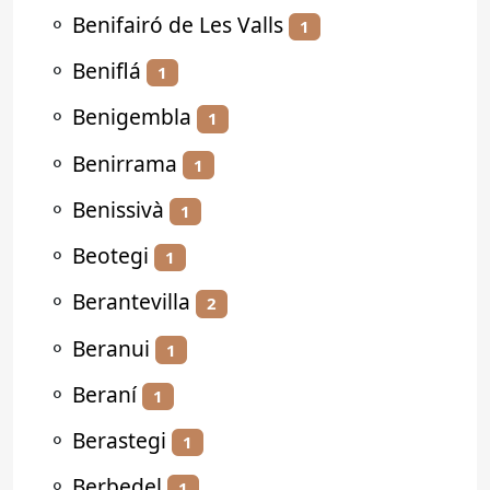
⚬
Benifairó de Les Valls
1
⚬
Beniflá
1
⚬
Benigembla
1
⚬
Benirrama
1
⚬
Benissivà
1
⚬
Beotegi
1
⚬
Berantevilla
2
⚬
Beranui
1
⚬
Beraní
1
⚬
Berastegi
1
⚬
Berbedel
1