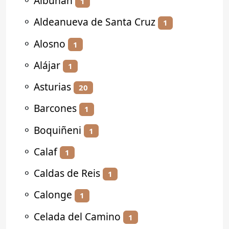
⚬
Albuñán
1
⚬
Aldeanueva de Santa Cruz
1
⚬
Alosno
1
⚬
Alájar
1
⚬
Asturias
20
⚬
Barcones
1
⚬
Boquiñeni
1
⚬
Calaf
1
⚬
Caldas de Reis
1
⚬
Calonge
1
⚬
Celada del Camino
1