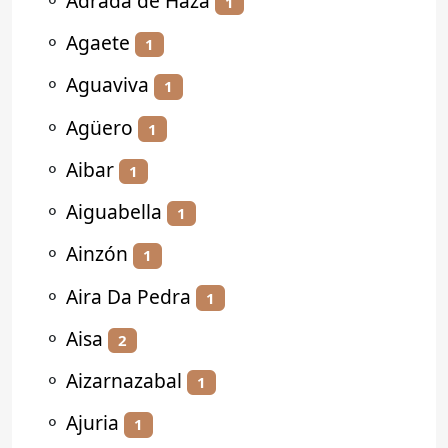
⚬
Adrada de Haza
1
⚬
Agaete
1
⚬
Aguaviva
1
⚬
Agüero
1
⚬
Aibar
1
⚬
Aiguabella
1
⚬
Ainzón
1
⚬
Aira Da Pedra
1
⚬
Aisa
2
⚬
Aizarnazabal
1
⚬
Ajuria
1