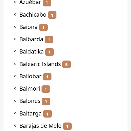
⚬
Azuébar
1
⚬
Bachicabo
1
⚬
Baiona
1
⚬
Balbarda
1
⚬
Baldatika
1
⚬
Balearic Islands
5
⚬
Ballobar
1
⚬
Balmori
1
⚬
Balones
1
⚬
Baltarga
1
⚬
Barajas de Melo
1