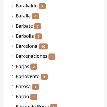
⚬
Barakaldo
2
⚬
Baralla
8
⚬
Barbate
1
⚬
Barbolla
1
⚬
Barcelona
10
⚬
Barcenaciones
1
⚬
Barjas
2
⚬
Barlovento
1
⚬
Barosa
1
⚬
Barrio
1
⚬
Barrio de Bricia
1