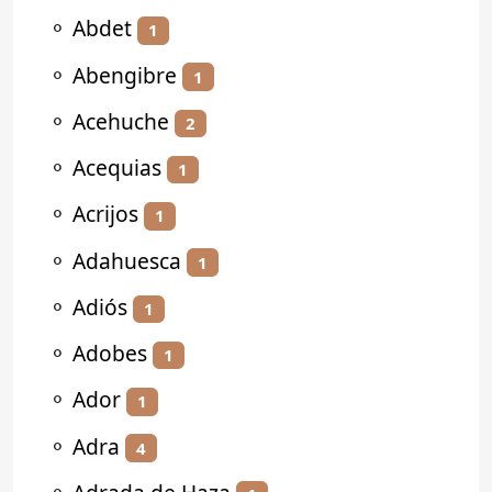
⚬
Abdet
1
⚬
Abengibre
1
⚬
Acehuche
2
⚬
Acequias
1
⚬
Acrijos
1
⚬
Adahuesca
1
⚬
Adiós
1
⚬
Adobes
1
⚬
Ador
1
⚬
Adra
4