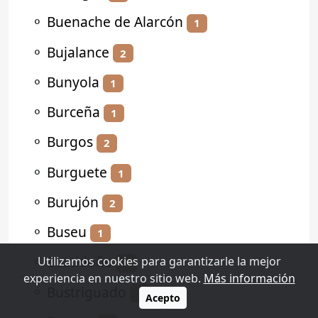
⚬
Buenache de Alarcón
1
⚬
Bujalance
2
⚬
Bunyola
1
⚬
Burceña
1
⚬
Burgos
2
⚬
Burguete
1
⚬
Burujón
2
⚬
Buseu
1
⚬
Bustidoño
Utilizamos cookies para garantizarle la mejor
1
experiencia en nuestro sitio web.
Más información
⚬
Bustriguado
1
Acepto