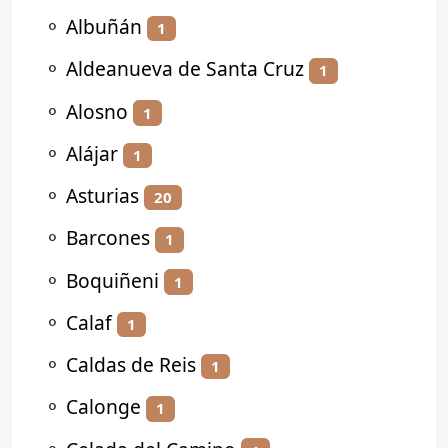
⚬
Albuñán
1
⚬
Aldeanueva de Santa Cruz
1
⚬
Alosno
1
⚬
Alájar
1
⚬
Asturias
20
⚬
Barcones
1
⚬
Boquiñeni
1
⚬
Calaf
1
⚬
Caldas de Reis
1
⚬
Calonge
1