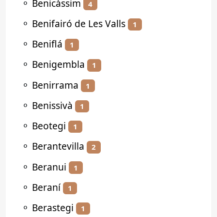
⚬
Benicàssim
4
⚬
Benifairó de Les Valls
1
⚬
Beniflá
1
⚬
Benigembla
1
⚬
Benirrama
1
⚬
Benissivà
1
⚬
Beotegi
1
⚬
Berantevilla
2
⚬
Beranui
1
⚬
Beraní
1
⚬
Berastegi
1