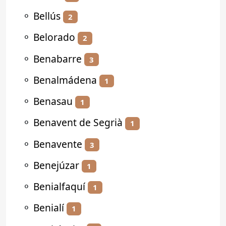
⚬
Bellús
2
⚬
Belorado
2
⚬
Benabarre
3
⚬
Benalmádena
1
⚬
Benasau
1
⚬
Benavent de Segrià
1
⚬
Benavente
3
⚬
Benejúzar
1
⚬
Benialfaquí
1
⚬
Benialí
1