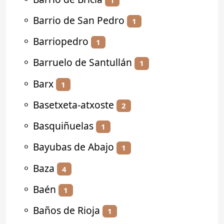
⚬
Barrio de San Pedro
1
⚬
Barriopedro
1
⚬
Barruelo de Santullán
1
⚬
Barx
1
⚬
Basetxeta-atxoste
2
⚬
Basquiñuelas
1
⚬
Bayubas de Abajo
1
⚬
Baza
4
⚬
Baén
1
⚬
Baños de Rioja
1