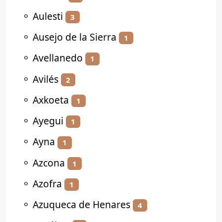
⚬
Aulesti
3
⚬
Ausejo de la Sierra
1
⚬
Avellanedo
1
⚬
Avilés
2
⚬
Axkoeta
1
⚬
Ayegui
1
⚬
Ayna
1
⚬
Azcona
1
⚬
Azofra
1
⚬
Azuqueca de Henares
4