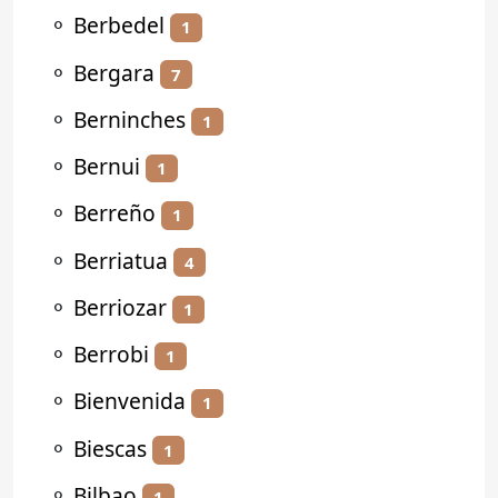
⚬
Berbedel
1
⚬
Bergara
7
⚬
Berninches
1
⚬
Bernui
1
⚬
Berreño
1
⚬
Berriatua
4
⚬
Berriozar
1
⚬
Berrobi
1
⚬
Bienvenida
1
⚬
Biescas
1
⚬
Bilbao
1