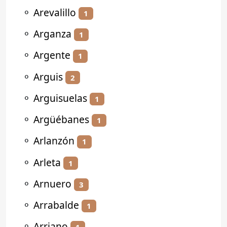
⚬
Arevalillo
1
⚬
Arganza
1
⚬
Argente
1
⚬
Arguis
2
⚬
Arguisuelas
1
⚬
Argüébanes
1
⚬
Arlanzón
1
⚬
Arleta
1
⚬
Arnuero
3
⚬
Arrabalde
1
⚬
Arriano