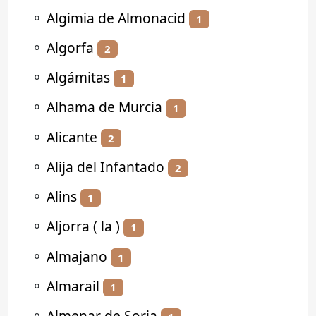
⚬
Algimia de Almonacid
1
⚬
Algorfa
2
⚬
Algámitas
1
⚬
Alhama de Murcia
1
⚬
Alicante
2
⚬
Alija del Infantado
2
⚬
Alins
1
⚬
Aljorra ( la )
1
⚬
Almajano
1
⚬
Almarail
1
⚬
Almenar de Soria