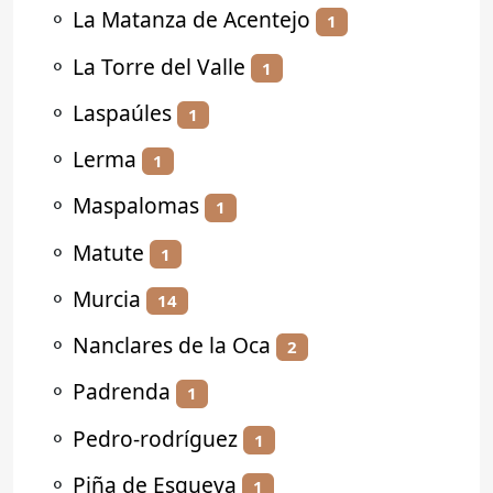
⚬
La Matanza de Acentejo
1
⚬
La Torre del Valle
1
⚬
Laspaúles
1
⚬
Lerma
1
⚬
Maspalomas
1
⚬
Matute
1
⚬
Murcia
14
⚬
Nanclares de la Oca
2
⚬
Padrenda
1
⚬
Pedro-rodríguez
1
⚬
Piña de Esgueva
1