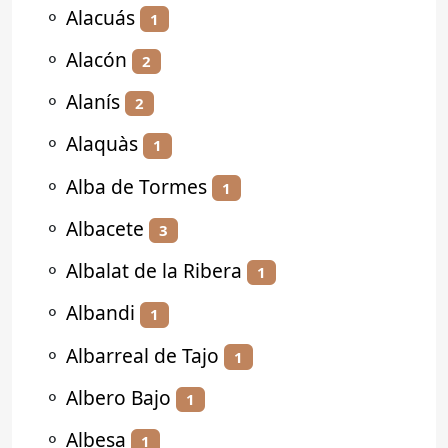
⚬
Alacuás
1
⚬
Alacón
2
⚬
Alanís
2
⚬
Alaquàs
1
⚬
Alba de Tormes
1
⚬
Albacete
3
⚬
Albalat de la Ribera
1
⚬
Albandi
1
⚬
Albarreal de Tajo
1
⚬
Albero Bajo
1
⚬
Albesa
1