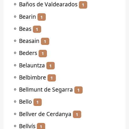
⚬
Baños de Valdearados
1
⚬
Bearin
1
⚬
Beas
1
⚬
Beasain
1
⚬
Beders
1
⚬
Belauntza
1
⚬
Belbimbre
1
⚬
Bellmunt de Segarra
1
⚬
Bello
1
⚬
Bellver de Cerdanya
1
⚬
Bellvís
1