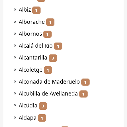
⚬
Albiz
1
⚬
Alborache
1
⚬
Albornos
1
⚬
Alcalá del Río
1
⚬
Alcantarilla
3
⚬
Alcoletge
1
⚬
Alconada de Maderuelo
1
⚬
Alcubilla de Avellaneda
1
⚬
Alcúdia
3
⚬
Aldapa
1