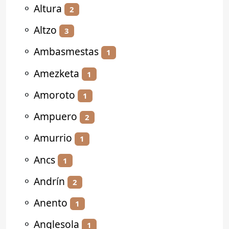
⚬
Altura
2
⚬
Altzo
3
⚬
Ambasmestas
1
⚬
Amezketa
1
⚬
Amoroto
1
⚬
Ampuero
2
⚬
Amurrio
1
⚬
Ancs
1
⚬
Andrín
2
⚬
Anento
1
⚬
Anglesola
1