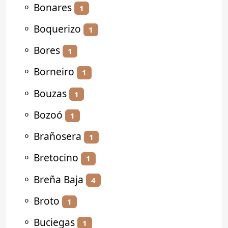
⚬
Bonares
1
⚬
Boquerizo
1
⚬
Bores
1
⚬
Borneiro
1
⚬
Bouzas
1
⚬
Bozoó
1
⚬
Brañosera
1
⚬
Bretocino
1
⚬
Breña Baja
4
⚬
Broto
1
⚬
Buciegas
1