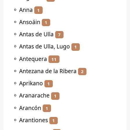
⚬
Anna
1
⚬
Ansoáin
1
⚬
Antas de Ulla
7
⚬
Antas de Ulla, Lugo
1
⚬
Antequera
11
⚬
Antezana de la Ribera
2
⚬
Aprikano
1
⚬
Aranarache
1
⚬
Arancón
1
⚬
Arantiones
1