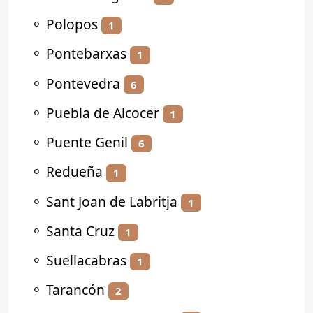
⚬
Polopos
1
⚬
Pontebarxas
1
⚬
Pontevedra
6
⚬
Puebla de Alcocer
1
⚬
Puente Genil
6
⚬
Redueña
1
⚬
Sant Joan de Labritja
1
⚬
Santa Cruz
1
⚬
Suellacabras
1
⚬
Tarancón
2