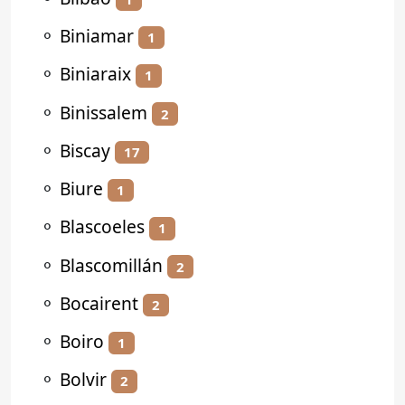
⚬
Biniamar
1
⚬
Biniaraix
1
⚬
Binissalem
2
⚬
Biscay
17
⚬
Biure
1
⚬
Blascoeles
1
⚬
Blascomillán
2
⚬
Bocairent
2
⚬
Boiro
1
⚬
Bolvir
2