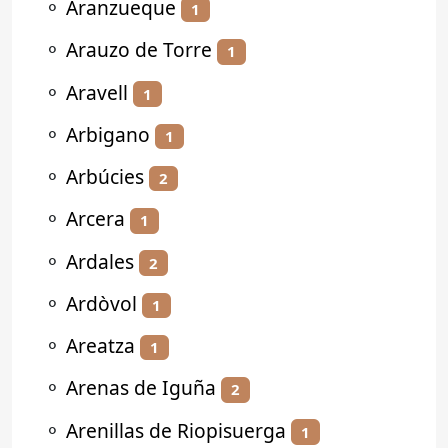
⚬
Aranzueque
1
⚬
Arauzo de Torre
1
⚬
Aravell
1
⚬
Arbigano
1
⚬
Arbúcies
2
⚬
Arcera
1
⚬
Ardales
2
⚬
Ardòvol
1
⚬
Areatza
1
⚬
Arenas de Iguña
2
⚬
Arenillas de Riopisuerga
1