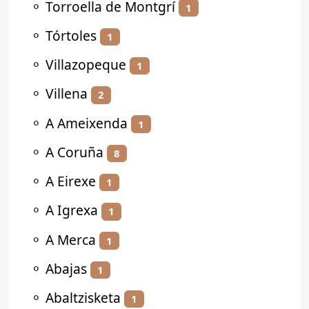
⚬
Torroella de Montgrí
1
⚬
Tórtoles
1
⚬
Villazopeque
1
⚬
Villena
2
⚬
A Ameixenda
1
⚬
A Coruña
8
⚬
A Eirexe
1
⚬
A Igrexa
1
⚬
A Merca
1
⚬
Abajas
1
⚬
Abaltzisketa
1