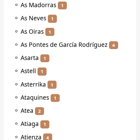
⚬
As Madorras
1
⚬
As Neves
1
⚬
As Oiras
1
⚬
As Pontes de García Rodríguez
4
⚬
Asarta
1
⚬
Astell
1
⚬
Asterrika
1
⚬
Ataquines
1
⚬
Atea
2
⚬
Atiaga
1
⚬
Atienza
4