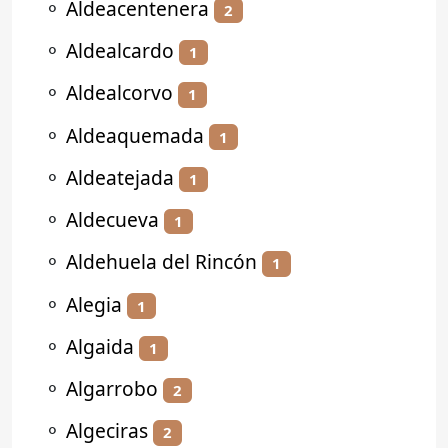
⚬
Aldeacentenera
2
⚬
Aldealcardo
1
⚬
Aldealcorvo
1
⚬
Aldeaquemada
1
⚬
Aldeatejada
1
⚬
Aldecueva
1
⚬
Aldehuela del Rincón
1
⚬
Alegia
1
⚬
Algaida
1
⚬
Algarrobo
2
⚬
Algeciras
2