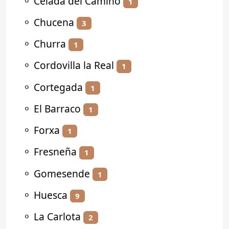
⚬
Celada del Camino
1
⚬
Chucena
3
⚬
Churra
1
⚬
Cordovilla la Real
1
⚬
Cortegada
1
⚬
El Barraco
1
⚬
Forxa
1
⚬
Fresneña
1
⚬
Gomesende
1
⚬
Huesca
9
⚬
La Carlota
2