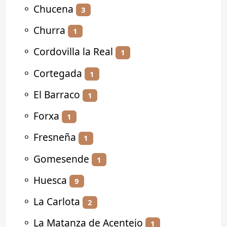
⚬
Chucena
3
⚬
Churra
1
⚬
Cordovilla la Real
1
⚬
Cortegada
1
⚬
El Barraco
1
⚬
Forxa
1
⚬
Fresneña
1
⚬
Gomesende
1
⚬
Huesca
9
⚬
La Carlota
2
⚬
La Matanza de Acentejo
1