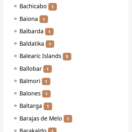
⚬
Bachicabo
1
⚬
Baiona
1
⚬
Balbarda
1
⚬
Baldatika
1
⚬
Balearic Islands
5
⚬
Ballobar
1
⚬
Balmori
1
⚬
Balones
1
⚬
Baltarga
1
⚬
Barajas de Melo
1
⚬
Barakaldo
2