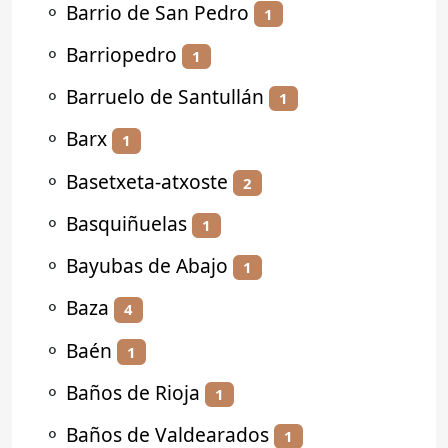
⚬
Barrio de San Pedro
1
⚬
Barriopedro
1
⚬
Barruelo de Santullán
1
⚬
Barx
1
⚬
Basetxeta-atxoste
2
⚬
Basquiñuelas
1
⚬
Bayubas de Abajo
1
⚬
Baza
4
⚬
Baén
1
⚬
Baños de Rioja
1
⚬
Baños de Valdearados
1