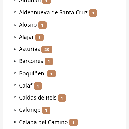
⚬
Albuñán
1
⚬
Aldeanueva de Santa Cruz
1
⚬
Alosno
1
⚬
Alájar
1
⚬
Asturias
20
⚬
Barcones
1
⚬
Boquiñeni
1
⚬
Calaf
1
⚬
Caldas de Reis
1
⚬
Calonge
1
⚬
Celada del Camino
1