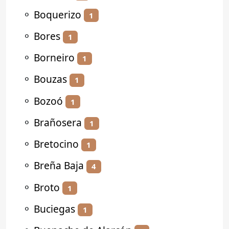
⚬
Boquerizo
1
⚬
Bores
1
⚬
Borneiro
1
⚬
Bouzas
1
⚬
Bozoó
1
⚬
Brañosera
1
⚬
Bretocino
1
⚬
Breña Baja
4
⚬
Broto
1
⚬
Buciegas
1