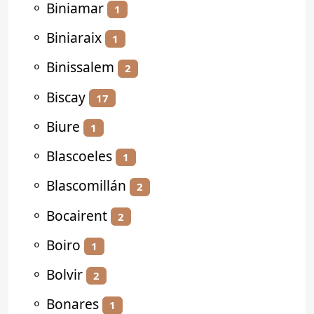
⚬
Biniamar
1
⚬
Biniaraix
1
⚬
Binissalem
2
⚬
Biscay
17
⚬
Biure
1
⚬
Blascoeles
1
⚬
Blascomillán
2
⚬
Bocairent
2
⚬
Boiro
1
⚬
Bolvir
2
⚬
Bonares
1