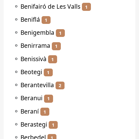
⚬
Benifairó de Les Valls
1
⚬
Beniflá
1
⚬
Benigembla
1
⚬
Benirrama
1
⚬
Benissivà
1
⚬
Beotegi
1
⚬
Berantevilla
2
⚬
Beranui
1
⚬
Beraní
1
⚬
Berastegi
1
⚬
Berbedel
1