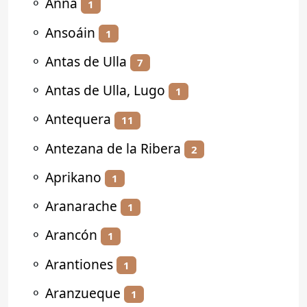
⚬
Anna
1
⚬
Ansoáin
1
⚬
Antas de Ulla
7
⚬
Antas de Ulla, Lugo
1
⚬
Antequera
11
⚬
Antezana de la Ribera
2
⚬
Aprikano
1
⚬
Aranarache
1
⚬
Arancón
1
⚬
Arantiones
1
⚬
Aranzueque
1