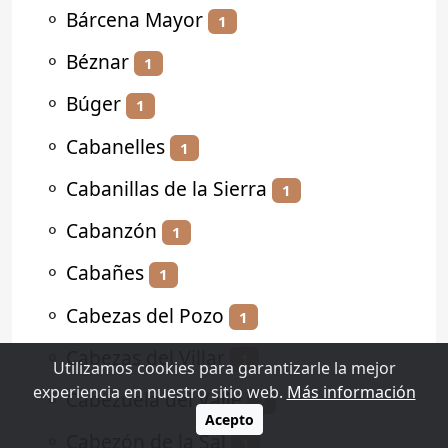
⚬
Bárcena Mayor
1
⚬
Béznar
1
⚬
Búger
1
⚬
Cabanelles
1
⚬
Cabanillas de la Sierra
1
⚬
Cabanzón
1
⚬
Cabañes
1
⚬
Cabezas del Pozo
1
⚬
Cabezas del Villar
1
Utilizamos cookies para garantizarle la mejor
experiencia en nuestro sitio web.
Más información
⚬
Cabezuela del Valle
2
Acepto
⚬
Cabezón de la Sal
1