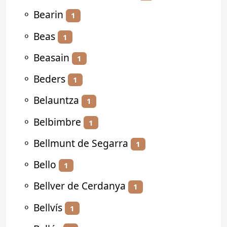
⚬
Bearin
1
⚬
Beas
1
⚬
Beasain
1
⚬
Beders
1
⚬
Belauntza
1
⚬
Belbimbre
1
⚬
Bellmunt de Segarra
1
⚬
Bello
1
⚬
Bellver de Cerdanya
1
⚬
Bellvís
1