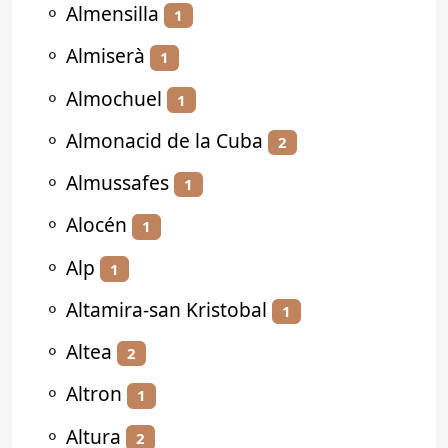
⚬
Almensilla
1
⚬
Almiserà
1
⚬
Almochuel
1
⚬
Almonacid de la Cuba
2
⚬
Almussafes
1
⚬
Alocén
1
⚬
Alp
1
⚬
Altamira-san Kristobal
1
⚬
Altea
2
⚬
Altron
1
⚬
Altura
2