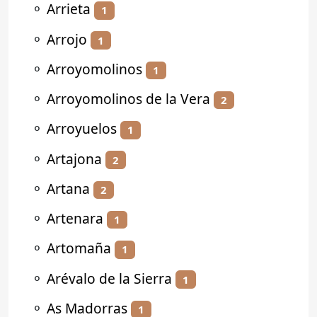
⚬
Arrieta
1
⚬
Arrojo
1
⚬
Arroyomolinos
1
⚬
Arroyomolinos de la Vera
2
⚬
Arroyuelos
1
⚬
Artajona
2
⚬
Artana
2
⚬
Artenara
1
⚬
Artomaña
1
⚬
Arévalo de la Sierra
1
⚬
As Madorras
1