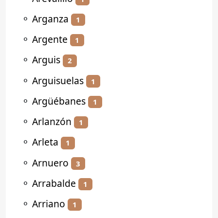
⚬
Arganza
1
⚬
Argente
1
⚬
Arguis
2
⚬
Arguisuelas
1
⚬
Argüébanes
1
⚬
Arlanzón
1
⚬
Arleta
1
⚬
Arnuero
3
⚬
Arrabalde
1
⚬
Arriano
1