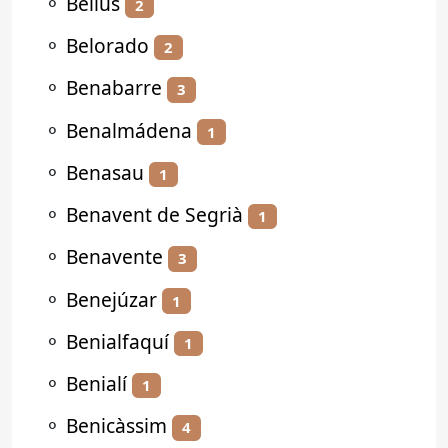
⚬
Bellús
2
⚬
Belorado
2
⚬
Benabarre
3
⚬
Benalmádena
1
⚬
Benasau
1
⚬
Benavent de Segrià
1
⚬
Benavente
3
⚬
Benejúzar
1
⚬
Benialfaquí
1
⚬
Benialí
1
⚬
Benicàssim
4