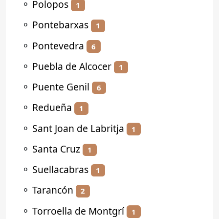
⚬
Polopos
1
⚬
Pontebarxas
1
⚬
Pontevedra
6
⚬
Puebla de Alcocer
1
⚬
Puente Genil
6
⚬
Redueña
1
⚬
Sant Joan de Labritja
1
⚬
Santa Cruz
1
⚬
Suellacabras
1
⚬
Tarancón
2
⚬
Torroella de Montgrí
1