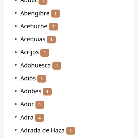
1
⚬
Abengibre
1
⚬
Acehuche
2
⚬
Acequias
1
⚬
Acrijos
1
⚬
Adahuesca
1
⚬
Adiós
1
⚬
Adobes
1
⚬
Ador
1
⚬
Adra
4
⚬
Adrada de Haza
1