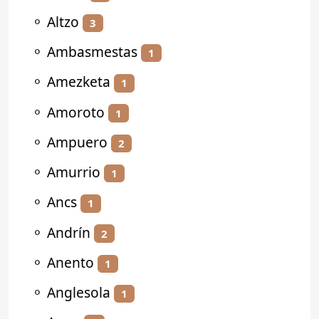
⚬
Altzo
3
⚬
Ambasmestas
1
⚬
Amezketa
1
⚬
Amoroto
1
⚬
Ampuero
2
⚬
Amurrio
1
⚬
Ancs
1
⚬
Andrín
2
⚬
Anento
1
⚬
Anglesola
1