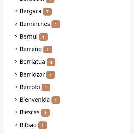
⚬
Bergara
7
⚬
Berninches
1
⚬
Bernui
1
⚬
Berreño
1
⚬
Berriatua
4
⚬
Berriozar
1
⚬
Berrobi
1
⚬
Bienvenida
1
⚬
Biescas
1
⚬
Bilbao
1