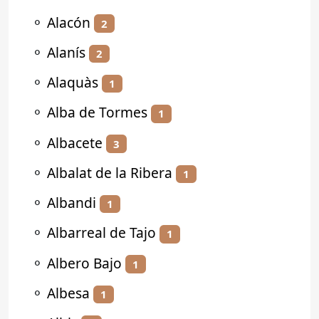
⚬
Alacón
2
⚬
Alanís
2
⚬
Alaquàs
1
⚬
Alba de Tormes
1
⚬
Albacete
3
⚬
Albalat de la Ribera
1
⚬
Albandi
1
⚬
Albarreal de Tajo
1
⚬
Albero Bajo
1
⚬
Albesa
1