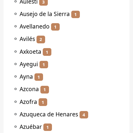
⚬
Aulesti
3
⚬
Ausejo de la Sierra
1
⚬
Avellanedo
1
⚬
Avilés
2
⚬
Axkoeta
1
⚬
Ayegui
1
⚬
Ayna
1
⚬
Azcona
1
⚬
Azofra
1
⚬
Azuqueca de Henares
4
⚬
Azuébar
1