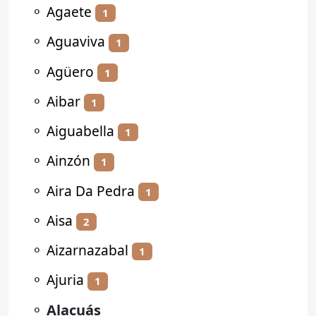
⚬
Agaete
1
⚬
Aguaviva
1
⚬
Agüero
1
⚬
Aibar
1
⚬
Aiguabella
1
⚬
Ainzón
1
⚬
Aira Da Pedra
1
⚬
Aisa
2
⚬
Aizarnazabal
1
⚬
Ajuria
1
⚬
Alacuás