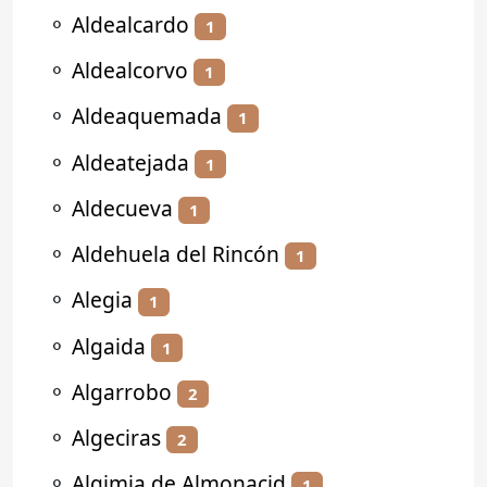
⚬
Aldealcardo
1
⚬
Aldealcorvo
1
⚬
Aldeaquemada
1
⚬
Aldeatejada
1
⚬
Aldecueva
1
⚬
Aldehuela del Rincón
1
⚬
Alegia
1
⚬
Algaida
1
⚬
Algarrobo
2
⚬
Algeciras
2
⚬
Algimia de Almonacid
1