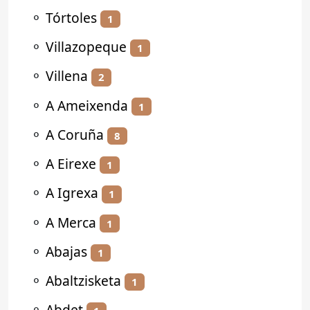
⚬
Tórtoles
1
⚬
Villazopeque
1
⚬
Villena
2
⚬
A Ameixenda
1
⚬
A Coruña
8
⚬
A Eirexe
1
⚬
A Igrexa
1
⚬
A Merca
1
⚬
Abajas
1
⚬
Abaltzisketa
1
⚬
Abdet