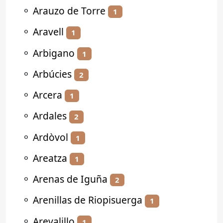
⚬
Arauzo de Torre
1
⚬
Aravell
1
⚬
Arbigano
1
⚬
Arbúcies
2
⚬
Arcera
1
⚬
Ardales
2
⚬
Ardòvol
1
⚬
Areatza
1
⚬
Arenas de Iguña
2
⚬
Arenillas de Riopisuerga
1
⚬
Arevalillo
1