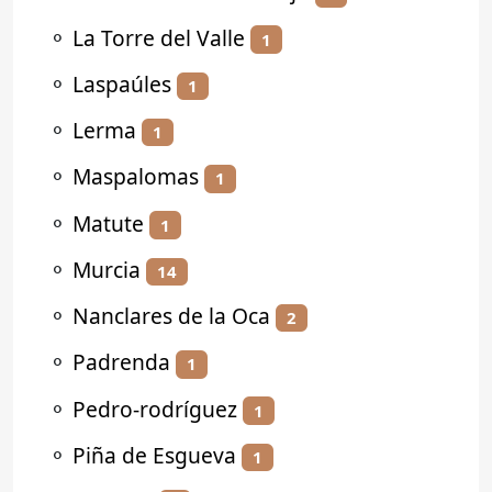
⚬
La Torre del Valle
1
⚬
Laspaúles
1
⚬
Lerma
1
⚬
Maspalomas
1
⚬
Matute
1
⚬
Murcia
14
⚬
Nanclares de la Oca
2
⚬
Padrenda
1
⚬
Pedro-rodríguez
1
⚬
Piña de Esgueva
1