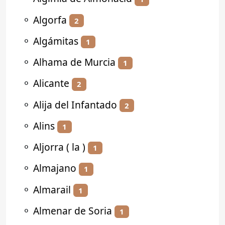
⚬
Algorfa
2
⚬
Algámitas
1
⚬
Alhama de Murcia
1
⚬
Alicante
2
⚬
Alija del Infantado
2
⚬
Alins
1
⚬
Aljorra ( la )
1
⚬
Almajano
1
⚬
Almarail
1
⚬
Almenar de Soria
1