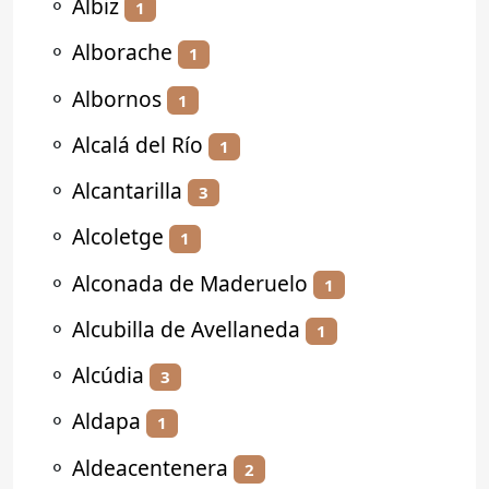
⚬
Albiz
1
⚬
Alborache
1
⚬
Albornos
1
⚬
Alcalá del Río
1
⚬
Alcantarilla
3
⚬
Alcoletge
1
⚬
Alconada de Maderuelo
1
⚬
Alcubilla de Avellaneda
1
⚬
Alcúdia
3
⚬
Aldapa
1
⚬
Aldeacentenera
2