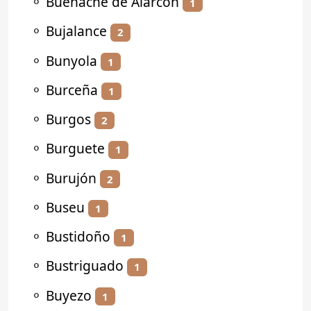
⚬
Buenache de Alarcón
1
⚬
Bujalance
2
⚬
Bunyola
1
⚬
Burceña
1
⚬
Burgos
2
⚬
Burguete
1
⚬
Burujón
2
⚬
Buseu
1
⚬
Bustidoño
1
⚬
Bustriguado
1
⚬
Buyezo
1