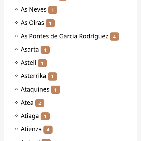
⚬
As Neves
1
⚬
As Oiras
1
⚬
As Pontes de García Rodríguez
4
⚬
Asarta
1
⚬
Astell
1
⚬
Asterrika
1
⚬
Ataquines
1
⚬
Atea
2
⚬
Atiaga
1
⚬
Atienza
4