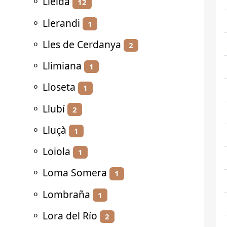
⚬
Lleida
12
⚬
Llerandi
1
⚬
Lles de Cerdanya
2
⚬
Llimiana
1
⚬
Lloseta
1
⚬
Llubí
2
⚬
Lluçà
1
⚬
Loiola
1
⚬
Loma Somera
1
⚬
Lombraña
1
⚬
Lora del Río
2