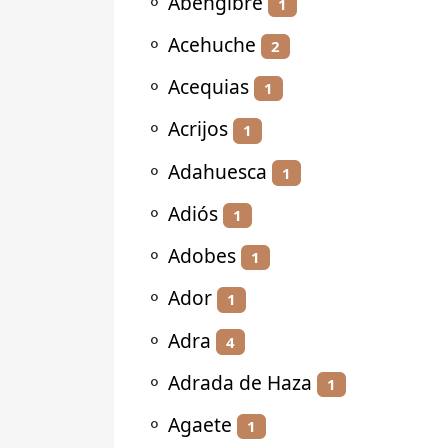
⚬
Abengibre
1
⚬
Acehuche
2
⚬
Acequias
1
⚬
Acrijos
1
⚬
Adahuesca
1
⚬
Adiós
1
⚬
Adobes
1
⚬
Ador
1
⚬
Adra
4
⚬
Adrada de Haza
1
⚬
Agaete
1