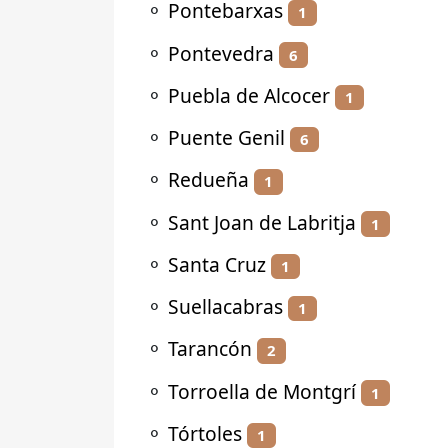
⚬
Pontebarxas
1
⚬
Pontevedra
6
⚬
Puebla de Alcocer
1
⚬
Puente Genil
6
⚬
Redueña
1
⚬
Sant Joan de Labritja
1
⚬
Santa Cruz
1
⚬
Suellacabras
1
⚬
Tarancón
2
⚬
Torroella de Montgrí
1
⚬
Tórtoles
1