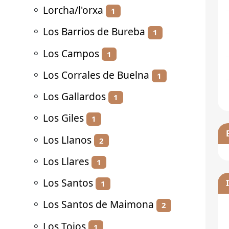
⚬
Lorcha/l'orxa
1
⚬
Los Barrios de Bureba
1
⚬
Los Campos
1
⚬
Los Corrales de Buelna
1
⚬
Los Gallardos
1
⚬
Los Giles
1
⚬
Los Llanos
2
⚬
Los Llares
1
⚬
Los Santos
1
⚬
Los Santos de Maimona
2
⚬
Los Tojos
1