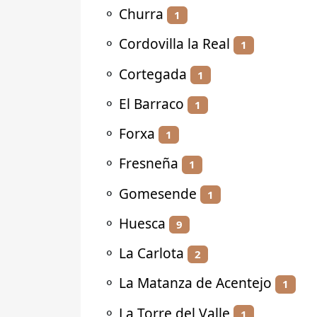
⚬
Churra
1
⚬
Cordovilla la Real
1
⚬
Cortegada
1
⚬
El Barraco
1
⚬
Forxa
1
⚬
Fresneña
1
⚬
Gomesende
1
⚬
Huesca
9
⚬
La Carlota
2
⚬
La Matanza de Acentejo
1
⚬
La Torre del Valle
1