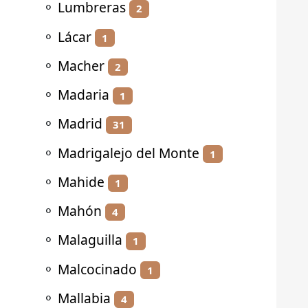
⚬
Lumbreras
2
⚬
Lácar
1
⚬
Macher
2
⚬
Madaria
1
⚬
Madrid
31
⚬
Madrigalejo del Monte
1
⚬
Mahide
1
⚬
Mahón
4
⚬
Malaguilla
1
⚬
Malcocinado
1
⚬
Mallabia
4