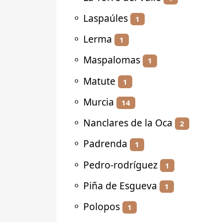
⚬
Laspaúles
1
⚬
Lerma
1
⚬
Maspalomas
1
⚬
Matute
1
⚬
Murcia
14
⚬
Nanclares de la Oca
2
⚬
Padrenda
1
⚬
Pedro-rodríguez
1
⚬
Piña de Esgueva
1
⚬
Polopos
1