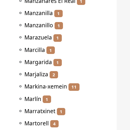
⚬
Manzanares El Real
1
⚬
Manzanilla
1
⚬
Manzanillo
1
⚬
Marazuela
1
⚬
Marcilla
1
⚬
Margarida
1
⚬
Marjaliza
2
⚬
Markina-xemein
11
⚬
Marlín
1
⚬
Marratxinet
1
⚬
Martorell
4