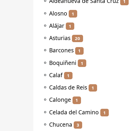
⚬
Aldeanueva de Santa Cruz
1
⚬
Alosno
1
⚬
Alájar
1
⚬
Asturias
20
⚬
Barcones
1
⚬
Boquiñeni
1
⚬
Calaf
1
⚬
Caldas de Reis
1
⚬
Calonge
1
⚬
Celada del Camino
1
⚬
Chucena
3