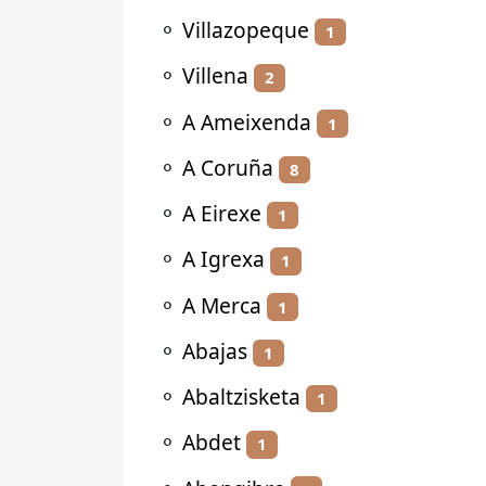
⚬
Villazopeque
1
⚬
Villena
2
⚬
A Ameixenda
1
⚬
A Coruña
8
⚬
A Eirexe
1
⚬
A Igrexa
1
⚬
A Merca
1
⚬
Abajas
1
⚬
Abaltzisketa
1
⚬
Abdet
1