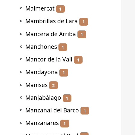
⚬
Malmercat
1
⚬
Mambrillas de Lara
1
⚬
Mancera de Arriba
1
⚬
Manchones
1
⚬
Mancor de la Vall
1
⚬
Mandayona
1
⚬
Manises
2
⚬
Manjabálago
1
⚬
Manzanal del Barco
1
⚬
Manzanares
1