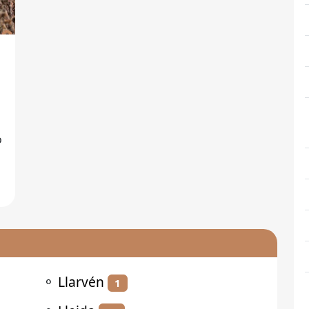
⚬
Llarvén
1