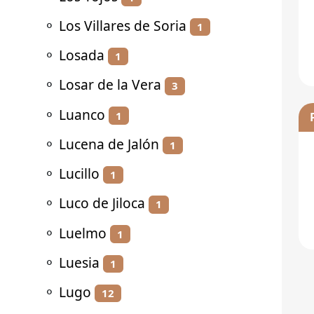
⚬
Los Villares de Soria
1
⚬
Losada
1
⚬
Losar de la Vera
3
⚬
Luanco
1
⚬
Lucena de Jalón
1
⚬
Lucillo
1
⚬
Luco de Jiloca
1
⚬
Luelmo
1
⚬
Luesia
1
⚬
Lugo
12