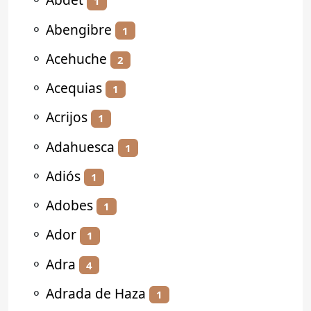
1
⚬
Abengibre
1
⚬
Acehuche
2
⚬
Acequias
1
⚬
Acrijos
1
⚬
Adahuesca
1
⚬
Adiós
1
⚬
Adobes
1
⚬
Ador
1
⚬
Adra
4
⚬
Adrada de Haza
1