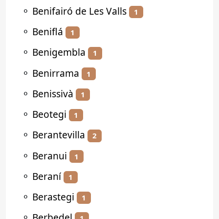
⚬
Benifairó de Les Valls
1
⚬
Beniflá
1
⚬
Benigembla
1
⚬
Benirrama
1
⚬
Benissivà
1
⚬
Beotegi
1
⚬
Berantevilla
2
⚬
Beranui
1
⚬
Beraní
1
⚬
Berastegi
1
⚬
Berbedel
1