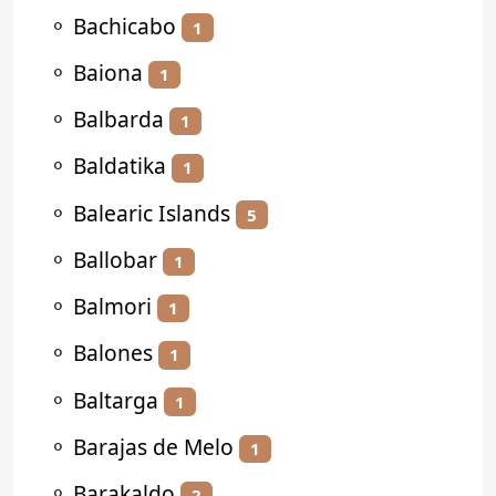
⚬
Bachicabo
1
⚬
Baiona
1
⚬
Balbarda
1
⚬
Baldatika
1
⚬
Balearic Islands
5
⚬
Ballobar
1
⚬
Balmori
1
⚬
Balones
1
⚬
Baltarga
1
⚬
Barajas de Melo
1
⚬
Barakaldo
2