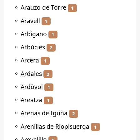
⚬
Arauzo de Torre
1
⚬
Aravell
1
⚬
Arbigano
1
⚬
Arbúcies
2
⚬
Arcera
1
⚬
Ardales
2
⚬
Ardòvol
1
⚬
Areatza
1
⚬
Arenas de Iguña
2
⚬
Arenillas de Riopisuerga
1
⚬
Arevalillo
1