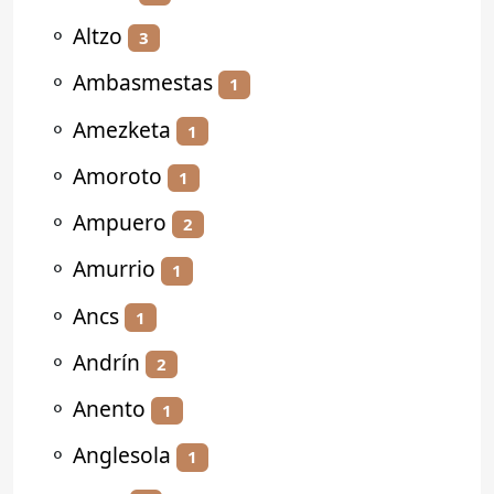
⚬
Altzo
3
⚬
Ambasmestas
1
⚬
Amezketa
1
⚬
Amoroto
1
⚬
Ampuero
2
⚬
Amurrio
1
⚬
Ancs
1
⚬
Andrín
2
⚬
Anento
1
⚬
Anglesola
1