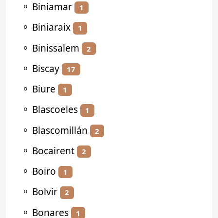
⚬
Biniamar
1
⚬
Biniaraix
1
⚬
Binissalem
2
⚬
Biscay
17
⚬
Biure
1
⚬
Blascoeles
1
⚬
Blascomillán
2
⚬
Bocairent
2
⚬
Boiro
1
⚬
Bolvir
2
⚬
Bonares
1