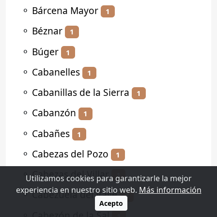
⚬
Bárcena Mayor
1
⚬
Béznar
1
⚬
Búger
1
⚬
Cabanelles
1
⚬
Cabanillas de la Sierra
1
⚬
Cabanzón
1
⚬
Cabañes
1
⚬
Cabezas del Pozo
1
⚬
Cabezas del Villar
1
Utilizamos cookies para garantizarle la mejor
experiencia en nuestro sitio web.
Más información
⚬
Cabezuela del Valle
2
Acepto
⚬
Cabezón de la Sal
1