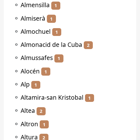
⚬
Almensilla
1
⚬
Almiserà
1
⚬
Almochuel
1
⚬
Almonacid de la Cuba
2
⚬
Almussafes
1
⚬
Alocén
1
⚬
Alp
1
⚬
Altamira-san Kristobal
1
⚬
Altea
2
⚬
Altron
1
⚬
Altura
2