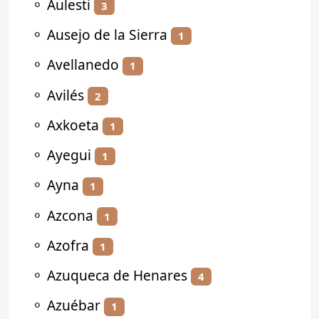
⚬
Aulesti
3
⚬
Ausejo de la Sierra
1
⚬
Avellanedo
1
⚬
Avilés
2
⚬
Axkoeta
1
⚬
Ayegui
1
⚬
Ayna
1
⚬
Azcona
1
⚬
Azofra
1
⚬
Azuqueca de Henares
4
⚬
Azuébar
1