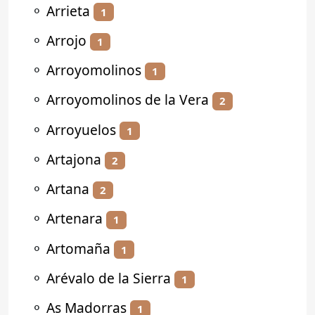
⚬
Arrieta
1
⚬
Arrojo
1
⚬
Arroyomolinos
1
⚬
Arroyomolinos de la Vera
2
⚬
Arroyuelos
1
⚬
Artajona
2
⚬
Artana
2
⚬
Artenara
1
⚬
Artomaña
1
⚬
Arévalo de la Sierra
1
⚬
As Madorras
1