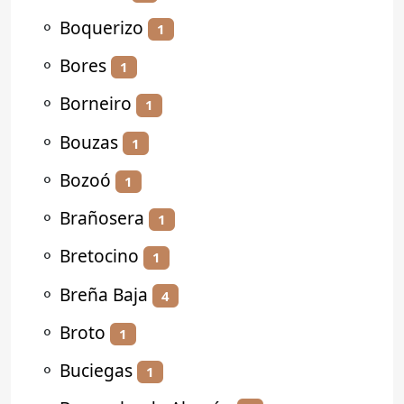
⚬
Boquerizo
1
⚬
Bores
1
⚬
Borneiro
1
⚬
Bouzas
1
⚬
Bozoó
1
⚬
Brañosera
1
⚬
Bretocino
1
⚬
Breña Baja
4
⚬
Broto
1
⚬
Buciegas
1