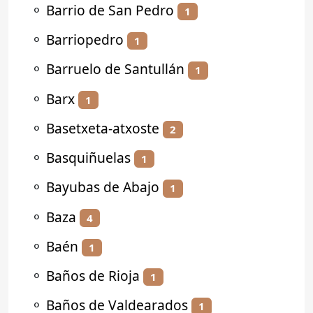
⚬
Barrio de San Pedro
1
⚬
Barriopedro
1
⚬
Barruelo de Santullán
1
⚬
Barx
1
⚬
Basetxeta-atxoste
2
⚬
Basquiñuelas
1
⚬
Bayubas de Abajo
1
⚬
Baza
4
⚬
Baén
1
⚬
Baños de Rioja
1
⚬
Baños de Valdearados
1