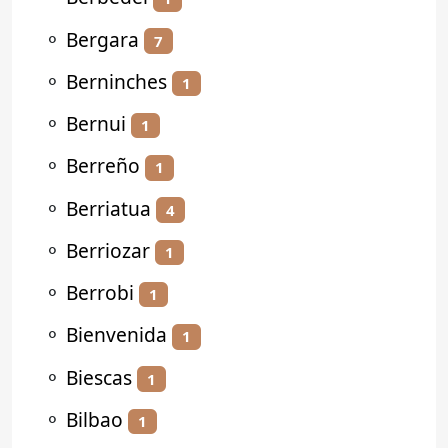
⚬
Bergara
7
⚬
Berninches
1
⚬
Bernui
1
⚬
Berreño
1
⚬
Berriatua
4
⚬
Berriozar
1
⚬
Berrobi
1
⚬
Bienvenida
1
⚬
Biescas
1
⚬
Bilbao
1