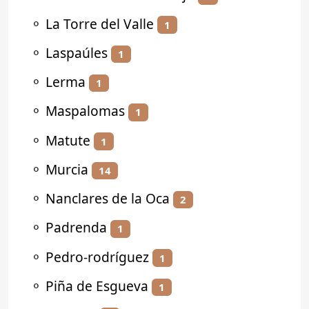
⚬
La Torre del Valle
1
⚬
Laspaúles
1
⚬
Lerma
1
⚬
Maspalomas
1
⚬
Matute
1
⚬
Murcia
14
⚬
Nanclares de la Oca
2
⚬
Padrenda
1
⚬
Pedro-rodríguez
1
⚬
Piña de Esgueva
1