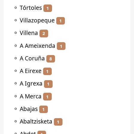
⚬
Tórtoles
1
⚬
Villazopeque
1
⚬
Villena
2
⚬
A Ameixenda
1
⚬
A Coruña
8
⚬
A Eirexe
1
⚬
A Igrexa
1
⚬
A Merca
1
⚬
Abajas
1
⚬
Abaltzisketa
1
⚬
Abdet