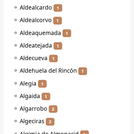
⚬
Aldealcardo
1
⚬
Aldealcorvo
1
⚬
Aldeaquemada
1
⚬
Aldeatejada
1
⚬
Aldecueva
1
⚬
Aldehuela del Rincón
1
⚬
Alegia
1
⚬
Algaida
1
⚬
Algarrobo
2
⚬
Algeciras
2
⚬
Algimia de Almonacid