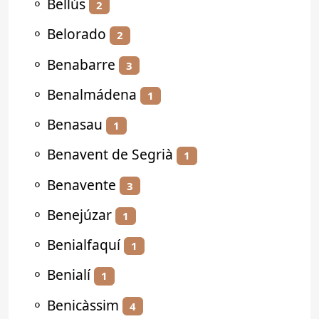
⚬
Bellús
2
⚬
Belorado
2
⚬
Benabarre
3
⚬
Benalmádena
1
⚬
Benasau
1
⚬
Benavent de Segrià
1
⚬
Benavente
3
⚬
Benejúzar
1
⚬
Benialfaquí
1
⚬
Benialí
1
⚬
Benicàssim
4