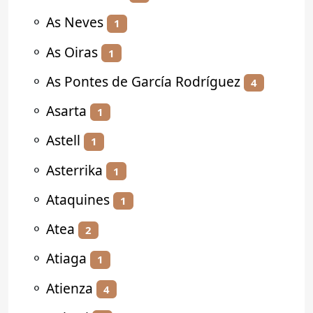
⚬
As Neves
1
⚬
As Oiras
1
⚬
As Pontes de García Rodríguez
4
⚬
Asarta
1
⚬
Astell
1
⚬
Asterrika
1
⚬
Ataquines
1
⚬
Atea
2
⚬
Atiaga
1
⚬
Atienza
4