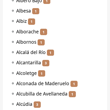
⚬
Albero Bajo
1
⚬
Albesa
1
⚬
Albiz
1
⚬
Alborache
1
⚬
Albornos
1
⚬
Alcalá del Río
1
⚬
Alcantarilla
3
⚬
Alcoletge
1
⚬
Alconada de Maderuelo
1
⚬
Alcubilla de Avellaneda
1
⚬
Alcúdia
3