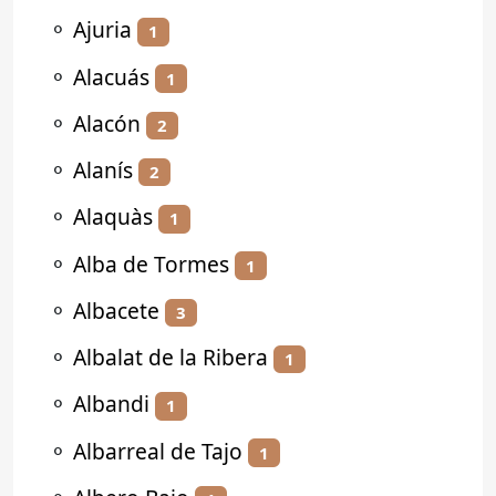
⚬
Ajuria
1
⚬
Alacuás
1
⚬
Alacón
2
⚬
Alanís
2
⚬
Alaquàs
1
⚬
Alba de Tormes
1
⚬
Albacete
3
⚬
Albalat de la Ribera
1
⚬
Albandi
1
⚬
Albarreal de Tajo
1