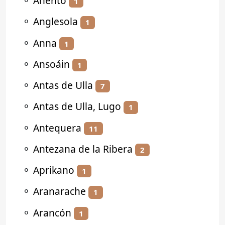
⚬
Anento
1
⚬
Anglesola
1
⚬
Anna
1
⚬
Ansoáin
1
⚬
Antas de Ulla
7
⚬
Antas de Ulla, Lugo
1
⚬
Antequera
11
⚬
Antezana de la Ribera
2
⚬
Aprikano
1
⚬
Aranarache
1
⚬
Arancón
1