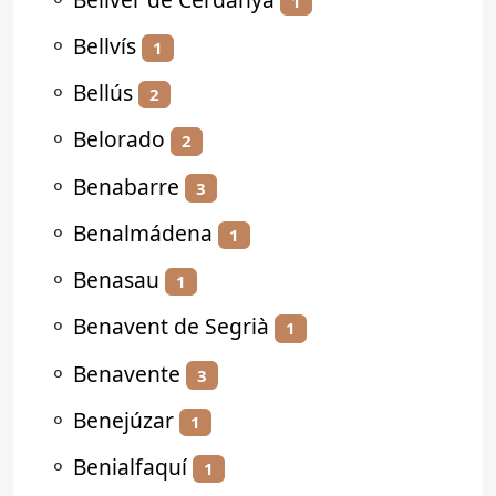
1
⚬
Bellvís
1
⚬
Bellús
2
⚬
Belorado
2
⚬
Benabarre
3
⚬
Benalmádena
1
⚬
Benasau
1
⚬
Benavent de Segrià
1
⚬
Benavente
3
⚬
Benejúzar
1
⚬
Benialfaquí
1