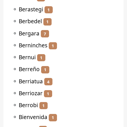
⚬
Berastegi
1
⚬
Berbedel
1
⚬
Bergara
7
⚬
Berninches
1
⚬
Bernui
1
⚬
Berreño
1
⚬
Berriatua
4
⚬
Berriozar
1
⚬
Berrobi
1
⚬
Bienvenida
1