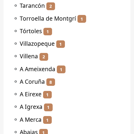
⚬
Tarancón
2
⚬
Torroella de Montgrí
1
⚬
Tórtoles
1
⚬
Villazopeque
1
⚬
Villena
2
⚬
A Ameixenda
1
⚬
A Coruña
8
⚬
A Eirexe
1
⚬
A Igrexa
1
⚬
A Merca
1
⚬
Abajas
1