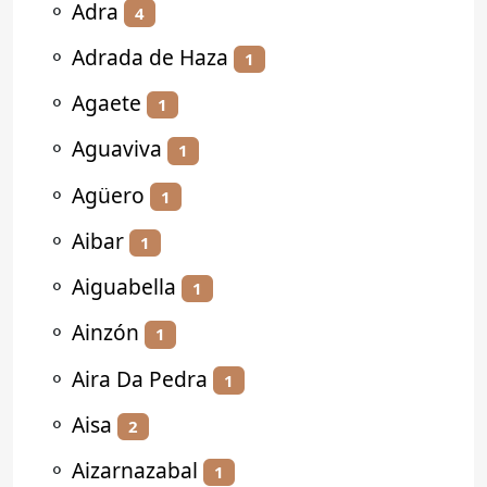
⚬
Adra
4
⚬
Adrada de Haza
1
⚬
Agaete
1
⚬
Aguaviva
1
⚬
Agüero
1
⚬
Aibar
1
⚬
Aiguabella
1
⚬
Ainzón
1
⚬
Aira Da Pedra
1
⚬
Aisa
2
⚬
Aizarnazabal
1