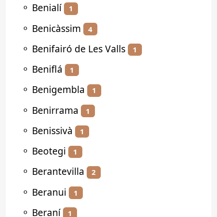
⚬
Benialí
1
⚬
Benicàssim
4
⚬
Benifairó de Les Valls
1
⚬
Beniflá
1
⚬
Benigembla
1
⚬
Benirrama
1
⚬
Benissivà
1
⚬
Beotegi
1
⚬
Berantevilla
2
⚬
Beranui
1
⚬
Beraní
1