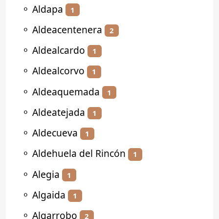
⚬
Aldapa
1
⚬
Aldeacentenera
2
⚬
Aldealcardo
1
⚬
Aldealcorvo
1
⚬
Aldeaquemada
1
⚬
Aldeatejada
1
⚬
Aldecueva
1
⚬
Aldehuela del Rincón
1
⚬
Alegia
1
⚬
Algaida
1
⚬
Algarrobo
2