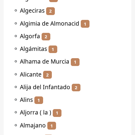
⚬
Algeciras
2
⚬
Algimia de Almonacid
1
⚬
Algorfa
2
⚬
Algámitas
1
⚬
Alhama de Murcia
1
⚬
Alicante
2
⚬
Alija del Infantado
2
⚬
Alins
1
⚬
Aljorra ( la )
1
⚬
Almajano
1