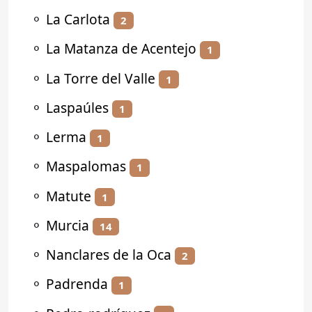
⚬
La Carlota
2
⚬
La Matanza de Acentejo
1
⚬
La Torre del Valle
1
⚬
Laspaúles
1
⚬
Lerma
1
⚬
Maspalomas
1
⚬
Matute
1
⚬
Murcia
14
⚬
Nanclares de la Oca
2
⚬
Padrenda
1