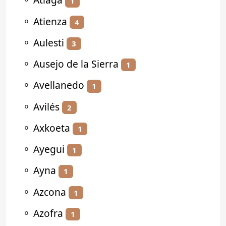
1
⚬
Atienza
4
⚬
Aulesti
3
⚬
Ausejo de la Sierra
1
⚬
Avellanedo
1
⚬
Avilés
2
⚬
Axkoeta
1
⚬
Ayegui
1
⚬
Ayna
1
⚬
Azcona
1
⚬
Azofra
1