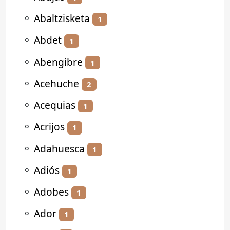
⚬
Abaltzisketa
1
⚬
Abdet
1
⚬
Abengibre
1
⚬
Acehuche
2
⚬
Acequias
1
⚬
Acrijos
1
⚬
Adahuesca
1
⚬
Adiós
1
⚬
Adobes
1
⚬
Ador
1