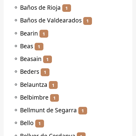
⚬
Baños de Rioja
1
⚬
Baños de Valdearados
1
⚬
Bearin
1
⚬
Beas
1
⚬
Beasain
1
⚬
Beders
1
⚬
Belauntza
1
⚬
Belbimbre
1
⚬
Bellmunt de Segarra
1
⚬
Bello
1
⚬
Bellver de Cerdanya