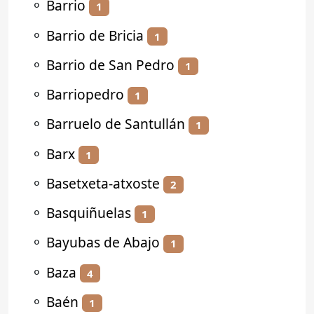
⚬
Barrio
1
⚬
Barrio de Bricia
1
⚬
Barrio de San Pedro
1
⚬
Barriopedro
1
⚬
Barruelo de Santullán
1
⚬
Barx
1
⚬
Basetxeta-atxoste
2
⚬
Basquiñuelas
1
⚬
Bayubas de Abajo
1
⚬
Baza
4
⚬
Baén
1