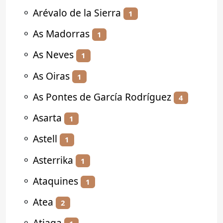
⚬
Arévalo de la Sierra
1
⚬
As Madorras
1
⚬
As Neves
1
⚬
As Oiras
1
⚬
As Pontes de García Rodríguez
4
⚬
Asarta
1
⚬
Astell
1
⚬
Asterrika
1
⚬
Ataquines
1
⚬
Atea
2
⚬
Atiaga