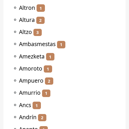
⚬
Altron
1
⚬
Altura
2
⚬
Altzo
3
⚬
Ambasmestas
1
⚬
Amezketa
1
⚬
Amoroto
1
⚬
Ampuero
2
⚬
Amurrio
1
⚬
Ancs
1
⚬
Andrín
2