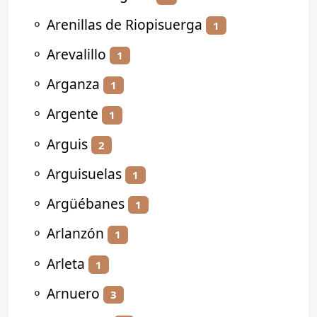
⚬
Arenillas de Riopisuerga
1
⚬
Arevalillo
1
⚬
Arganza
1
⚬
Argente
1
⚬
Arguis
2
⚬
Arguisuelas
1
⚬
Argüébanes
1
⚬
Arlanzón
1
⚬
Arleta
1
⚬
Arnuero
3