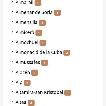
⚬
Almarail
1
⚬
Almenar de Soria
1
⚬
Almensilla
1
⚬
Almiserà
1
⚬
Almochuel
1
⚬
Almonacid de la Cuba
2
⚬
Almussafes
1
⚬
Alocén
1
⚬
Alp
1
⚬
Altamira-san Kristobal
1
⚬
Altea
2