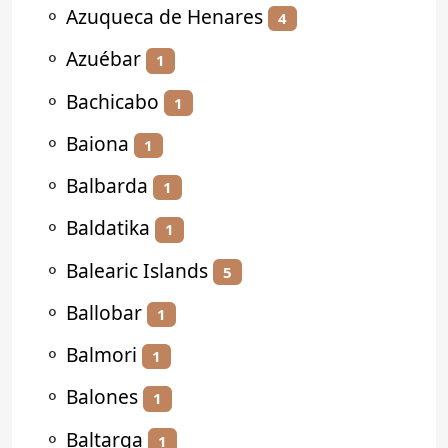
⚬
Azuqueca de Henares
4
⚬
Azuébar
1
⚬
Bachicabo
1
⚬
Baiona
1
⚬
Balbarda
1
⚬
Baldatika
1
⚬
Balearic Islands
5
⚬
Ballobar
1
⚬
Balmori
1
⚬
Balones
1
⚬
Baltarga
1