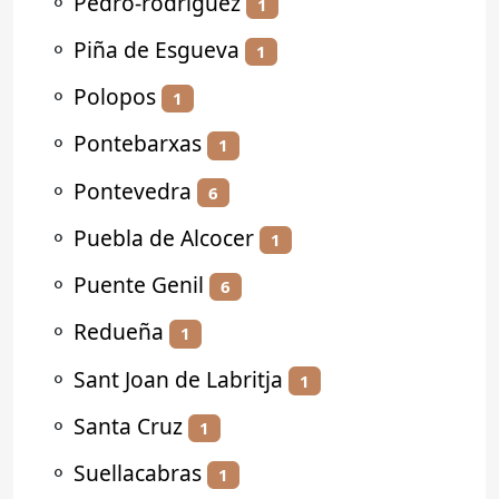
⚬
Pedro-rodríguez
1
⚬
Piña de Esgueva
1
⚬
Polopos
1
⚬
Pontebarxas
1
⚬
Pontevedra
6
⚬
Puebla de Alcocer
1
⚬
Puente Genil
6
⚬
Redueña
1
⚬
Sant Joan de Labritja
1
⚬
Santa Cruz
1
⚬
Suellacabras
1