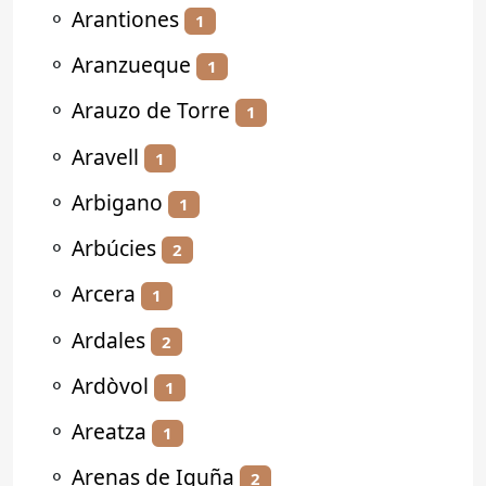
⚬
Arantiones
1
⚬
Aranzueque
1
⚬
Arauzo de Torre
1
⚬
Aravell
1
⚬
Arbigano
1
⚬
Arbúcies
2
⚬
Arcera
1
⚬
Ardales
2
⚬
Ardòvol
1
⚬
Areatza
1
⚬
Arenas de Iguña
2