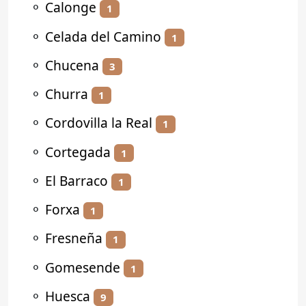
⚬
Calonge
1
⚬
Celada del Camino
1
⚬
Chucena
3
⚬
Churra
1
⚬
Cordovilla la Real
1
⚬
Cortegada
1
⚬
El Barraco
1
⚬
Forxa
1
⚬
Fresneña
1
⚬
Gomesende
1
⚬
Huesca
9