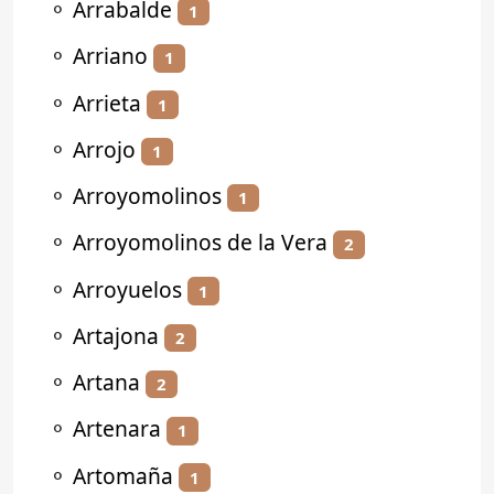
⚬
Arrabalde
1
⚬
Arriano
1
⚬
Arrieta
1
⚬
Arrojo
1
⚬
Arroyomolinos
1
⚬
Arroyomolinos de la Vera
2
⚬
Arroyuelos
1
⚬
Artajona
2
⚬
Artana
2
⚬
Artenara
1
⚬
Artomaña
1