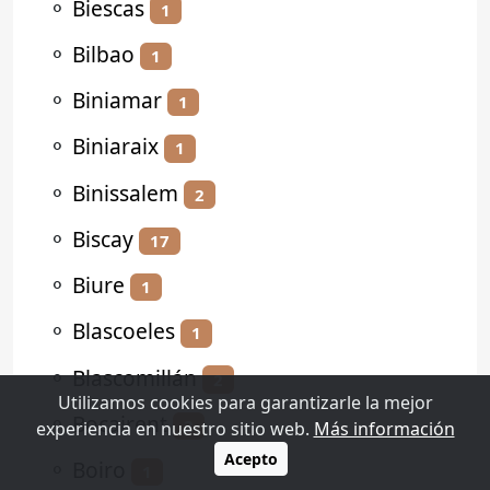
⚬
Biescas
1
⚬
Bilbao
1
⚬
Biniamar
1
⚬
Biniaraix
1
⚬
Binissalem
2
⚬
Biscay
17
⚬
Biure
1
⚬
Blascoeles
1
⚬
Blascomillán
2
Utilizamos cookies para garantizarle la mejor
⚬
Bocairent
2
experiencia en nuestro sitio web.
Más información
Acepto
⚬
Boiro
1