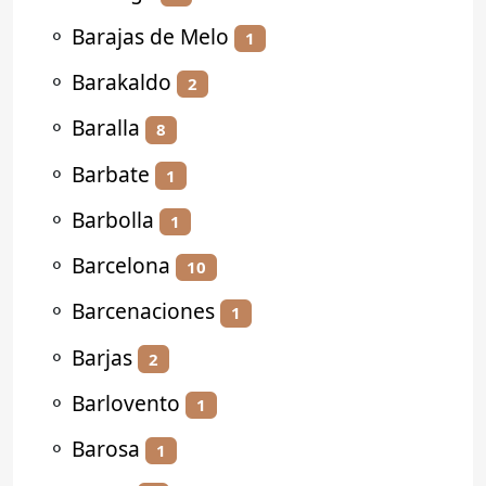
⚬
Barajas de Melo
1
⚬
Barakaldo
2
⚬
Baralla
8
⚬
Barbate
1
⚬
Barbolla
1
⚬
Barcelona
10
⚬
Barcenaciones
1
⚬
Barjas
2
⚬
Barlovento
1
⚬
Barosa
1