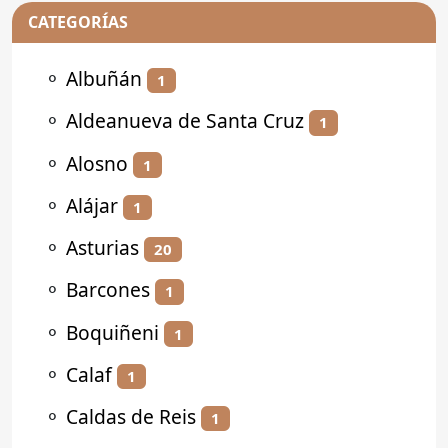
CATEGORÍAS
⚬
Albuñán
1
⚬
Aldeanueva de Santa Cruz
1
⚬
Alosno
1
⚬
Alájar
1
⚬
Asturias
20
⚬
Barcones
1
⚬
Boquiñeni
1
⚬
Calaf
1
⚬
Caldas de Reis
1