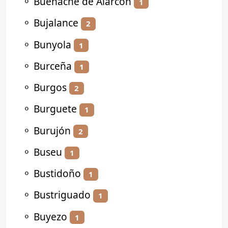
⚬
Buenache de Alarcón
1
⚬
Bujalance
2
⚬
Bunyola
1
⚬
Burceña
1
⚬
Burgos
2
⚬
Burguete
1
⚬
Burujón
2
⚬
Buseu
1
⚬
Bustidoño
1
⚬
Bustriguado
1
⚬
Buyezo
1