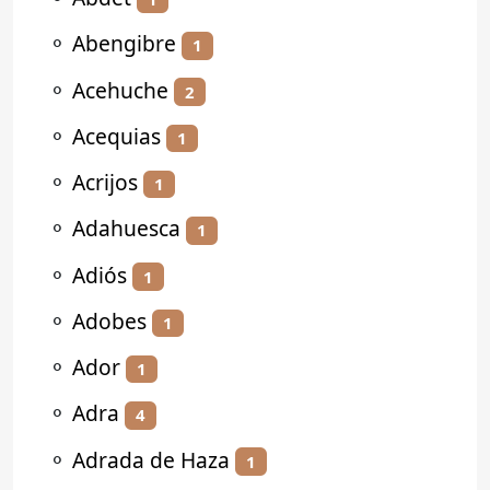
⚬
Abengibre
1
⚬
Acehuche
2
⚬
Acequias
1
⚬
Acrijos
1
⚬
Adahuesca
1
⚬
Adiós
1
⚬
Adobes
1
⚬
Ador
1
⚬
Adra
4
⚬
Adrada de Haza
1