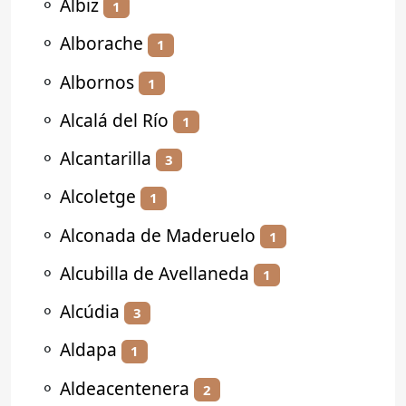
⚬
Albiz
1
⚬
Alborache
1
⚬
Albornos
1
⚬
Alcalá del Río
1
⚬
Alcantarilla
3
⚬
Alcoletge
1
⚬
Alconada de Maderuelo
1
⚬
Alcubilla de Avellaneda
1
⚬
Alcúdia
3
⚬
Aldapa
1
⚬
Aldeacentenera
2