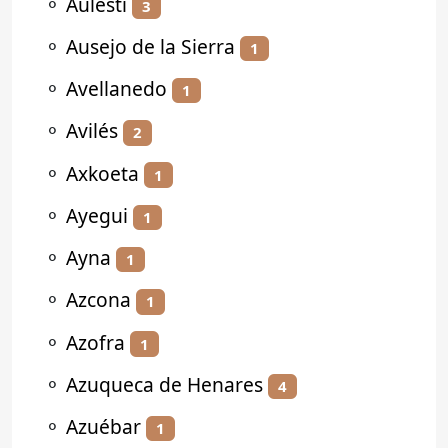
⚬
Aulesti
3
⚬
Ausejo de la Sierra
1
⚬
Avellanedo
1
⚬
Avilés
2
⚬
Axkoeta
1
⚬
Ayegui
1
⚬
Ayna
1
⚬
Azcona
1
⚬
Azofra
1
⚬
Azuqueca de Henares
4
⚬
Azuébar
1