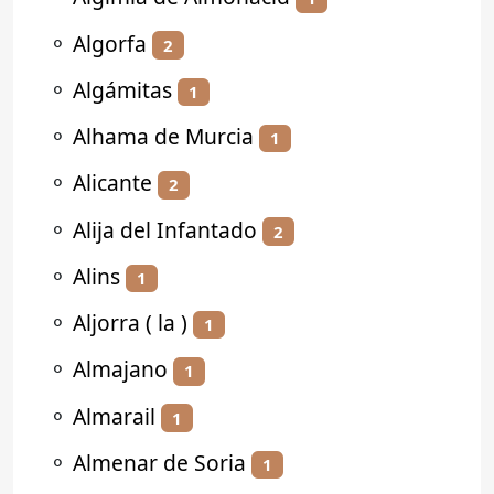
⚬
Algorfa
2
⚬
Algámitas
1
⚬
Alhama de Murcia
1
⚬
Alicante
2
⚬
Alija del Infantado
2
⚬
Alins
1
⚬
Aljorra ( la )
1
⚬
Almajano
1
⚬
Almarail
1
⚬
Almenar de Soria
1