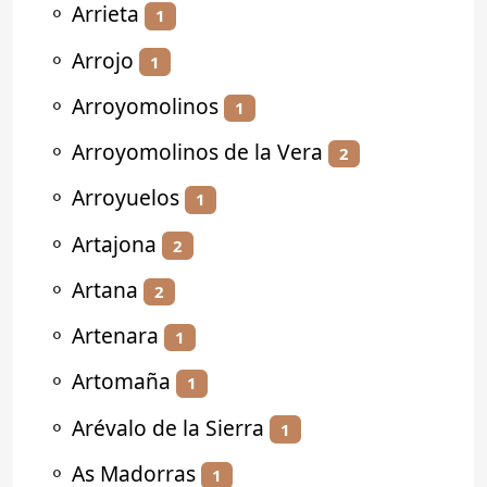
⚬
Arrieta
1
⚬
Arrojo
1
⚬
Arroyomolinos
1
⚬
Arroyomolinos de la Vera
2
⚬
Arroyuelos
1
⚬
Artajona
2
⚬
Artana
2
⚬
Artenara
1
⚬
Artomaña
1
⚬
Arévalo de la Sierra
1
⚬
As Madorras
1