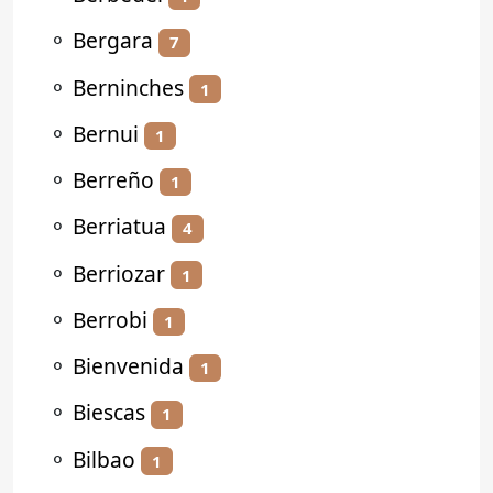
⚬
Bergara
7
⚬
Berninches
1
⚬
Bernui
1
⚬
Berreño
1
⚬
Berriatua
4
⚬
Berriozar
1
⚬
Berrobi
1
⚬
Bienvenida
1
⚬
Biescas
1
⚬
Bilbao
1