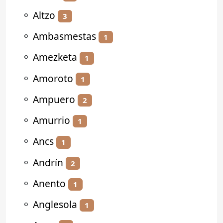
⚬
Altzo
3
⚬
Ambasmestas
1
⚬
Amezketa
1
⚬
Amoroto
1
⚬
Ampuero
2
⚬
Amurrio
1
⚬
Ancs
1
⚬
Andrín
2
⚬
Anento
1
⚬
Anglesola
1