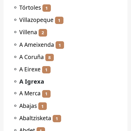
⚬
Tórtoles
1
⚬
Villazopeque
1
⚬
Villena
2
⚬
A Ameixenda
1
⚬
A Coruña
8
⚬
A Eirexe
1
⚬
A Igrexa
⚬
A Merca
1
⚬
Abajas
1
⚬
Abaltzisketa
1
⚬
Abdet
1