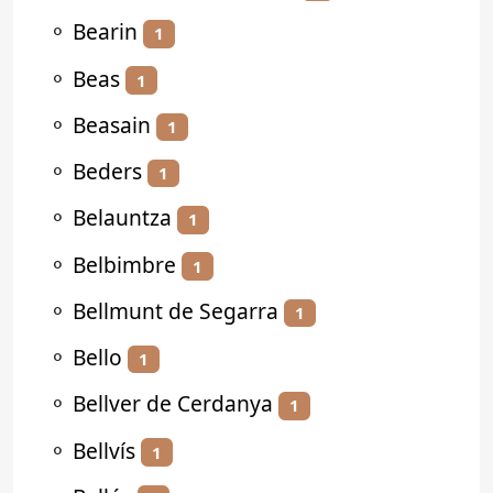
⚬
Bearin
1
⚬
Beas
1
⚬
Beasain
1
⚬
Beders
1
⚬
Belauntza
1
⚬
Belbimbre
1
⚬
Bellmunt de Segarra
1
⚬
Bello
1
⚬
Bellver de Cerdanya
1
⚬
Bellvís
1