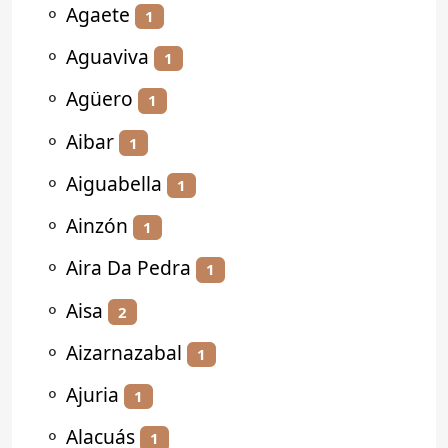
⚬
Agaete
1
⚬
Aguaviva
1
⚬
Agüero
1
⚬
Aibar
1
⚬
Aiguabella
1
⚬
Ainzón
1
⚬
Aira Da Pedra
1
⚬
Aisa
2
⚬
Aizarnazabal
1
⚬
Ajuria
1
⚬
Alacuás
1