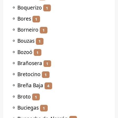
⚬
Boquerizo
1
⚬
Bores
1
⚬
Borneiro
1
⚬
Bouzas
1
⚬
Bozoó
1
⚬
Brañosera
1
⚬
Bretocino
1
⚬
Breña Baja
4
⚬
Broto
1
⚬
Buciegas
1