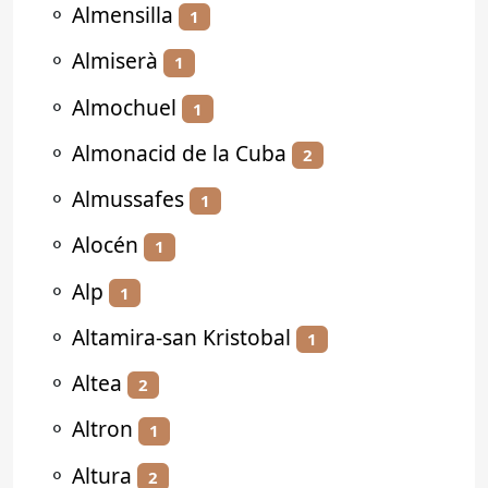
⚬
Almensilla
1
⚬
Almiserà
1
⚬
Almochuel
1
⚬
Almonacid de la Cuba
2
⚬
Almussafes
1
⚬
Alocén
1
⚬
Alp
1
⚬
Altamira-san Kristobal
1
⚬
Altea
2
⚬
Altron
1
⚬
Altura
2