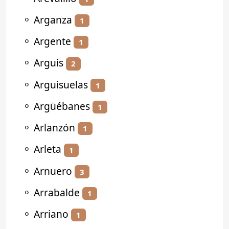
⚬
Arganza
1
⚬
Argente
1
⚬
Arguis
2
⚬
Arguisuelas
1
⚬
Argüébanes
1
⚬
Arlanzón
1
⚬
Arleta
1
⚬
Arnuero
3
⚬
Arrabalde
1
⚬
Arriano
1