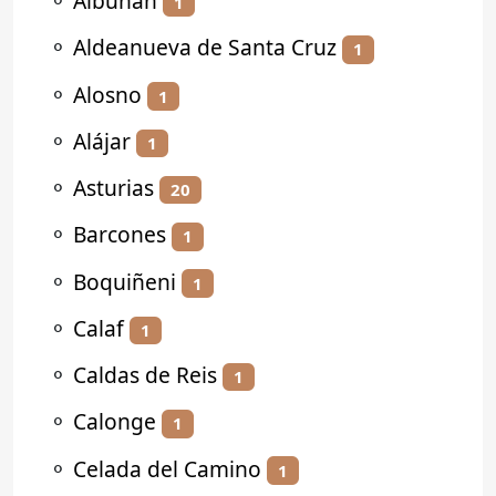
⚬
Albuñán
1
⚬
Aldeanueva de Santa Cruz
1
⚬
Alosno
1
⚬
Alájar
1
⚬
Asturias
20
⚬
Barcones
1
⚬
Boquiñeni
1
⚬
Calaf
1
⚬
Caldas de Reis
1
⚬
Calonge
1
⚬
Celada del Camino
1