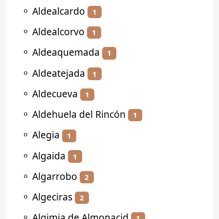
⚬
Aldealcardo
1
⚬
Aldealcorvo
1
⚬
Aldeaquemada
1
⚬
Aldeatejada
1
⚬
Aldecueva
1
⚬
Aldehuela del Rincón
1
⚬
Alegia
1
⚬
Algaida
1
⚬
Algarrobo
2
⚬
Algeciras
2
⚬
Algimia de Almonacid
1