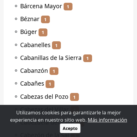
⚬
Bárcena Mayor
1
⚬
Béznar
1
⚬
Búger
1
⚬
Cabanelles
1
⚬
Cabanillas de la Sierra
1
⚬
Cabanzón
1
⚬
Cabañes
1
⚬
Cabezas del Pozo
1
⚬
Cabezas del Villar
1
Utilizamos cookies para garantizarle la mejor
experiencia en nuestro sitio web.
Más información
⚬
Cabezuela del Valle
2
Acepto
⚬
Cabezón de la Sal
1