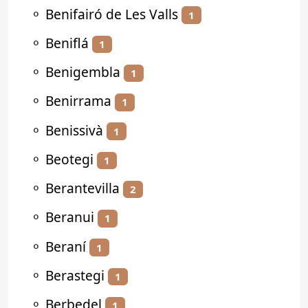
⚬
Benifairó de Les Valls
1
⚬
Beniflá
1
⚬
Benigembla
1
⚬
Benirrama
1
⚬
Benissivà
1
⚬
Beotegi
1
⚬
Berantevilla
2
⚬
Beranui
1
⚬
Beraní
1
⚬
Berastegi
1
⚬
Berbedel
1