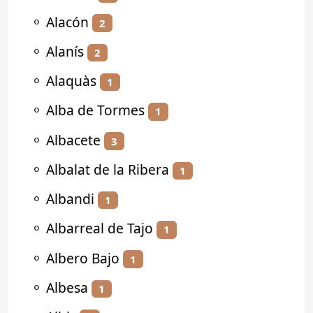
⚬
Alacón
2
⚬
Alanís
2
⚬
Alaquàs
1
⚬
Alba de Tormes
1
⚬
Albacete
3
⚬
Albalat de la Ribera
1
⚬
Albandi
1
⚬
Albarreal de Tajo
1
⚬
Albero Bajo
1
⚬
Albesa
1