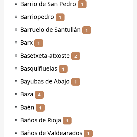
⚬
Barrio de San Pedro
1
⚬
Barriopedro
1
⚬
Barruelo de Santullán
1
⚬
Barx
1
⚬
Basetxeta-atxoste
2
⚬
Basquiñuelas
1
⚬
Bayubas de Abajo
1
⚬
Baza
4
⚬
Baén
1
⚬
Baños de Rioja
1
⚬
Baños de Valdearados
1