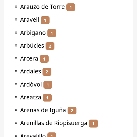
⚬
Arauzo de Torre
1
⚬
Aravell
1
⚬
Arbigano
1
⚬
Arbúcies
2
⚬
Arcera
1
⚬
Ardales
2
⚬
Ardòvol
1
⚬
Areatza
1
⚬
Arenas de Iguña
2
⚬
Arenillas de Riopisuerga
1
⚬
Arevalillo
1