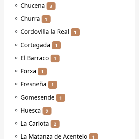
⚬
Chucena
3
⚬
Churra
1
⚬
Cordovilla la Real
1
⚬
Cortegada
1
⚬
El Barraco
1
⚬
Forxa
1
⚬
Fresneña
1
⚬
Gomesende
1
⚬
Huesca
9
⚬
La Carlota
2
⚬
La Matanza de Acentejo
1