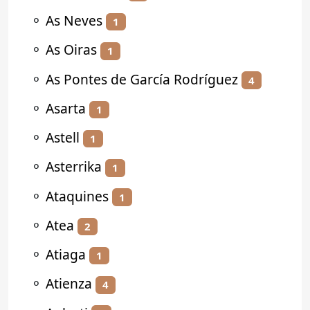
⚬
As Neves
1
⚬
As Oiras
1
⚬
As Pontes de García Rodríguez
4
⚬
Asarta
1
⚬
Astell
1
⚬
Asterrika
1
⚬
Ataquines
1
⚬
Atea
2
⚬
Atiaga
1
⚬
Atienza
4