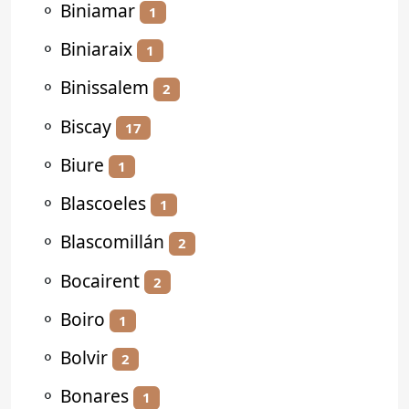
⚬
Biniamar
1
⚬
Biniaraix
1
⚬
Binissalem
2
⚬
Biscay
17
⚬
Biure
1
⚬
Blascoeles
1
⚬
Blascomillán
2
⚬
Bocairent
2
⚬
Boiro
1
⚬
Bolvir
2
⚬
Bonares
1