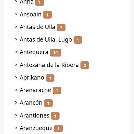
⚬
Anna
1
⚬
Ansoáin
1
⚬
Antas de Ulla
7
⚬
Antas de Ulla, Lugo
1
⚬
Antequera
11
⚬
Antezana de la Ribera
2
⚬
Aprikano
1
⚬
Aranarache
1
⚬
Arancón
1
⚬
Arantiones
1
⚬
Aranzueque
1