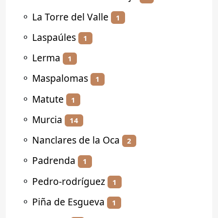
⚬
La Torre del Valle
1
⚬
Laspaúles
1
⚬
Lerma
1
⚬
Maspalomas
1
⚬
Matute
1
⚬
Murcia
14
⚬
Nanclares de la Oca
2
⚬
Padrenda
1
⚬
Pedro-rodríguez
1
⚬
Piña de Esgueva
1