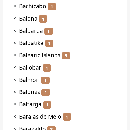
⚬
Bachicabo
1
⚬
Baiona
1
⚬
Balbarda
1
⚬
Baldatika
1
⚬
Balearic Islands
5
⚬
Ballobar
1
⚬
Balmori
1
⚬
Balones
1
⚬
Baltarga
1
⚬
Barajas de Melo
1
⚬
Barakaldo
2