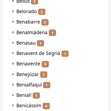
⚬
Bellús
2
⚬
Belorado
2
⚬
Benabarre
3
⚬
Benalmádena
1
⚬
Benasau
1
⚬
Benavent de Segrià
1
⚬
Benavente
3
⚬
Benejúzar
1
⚬
Benialfaquí
1
⚬
Benialí
1
⚬
Benicàssim
4