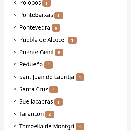
⚬
Polopos
1
⚬
Pontebarxas
1
⚬
Pontevedra
6
⚬
Puebla de Alcocer
1
⚬
Puente Genil
6
⚬
Redueña
1
⚬
Sant Joan de Labritja
1
⚬
Santa Cruz
1
⚬
Suellacabras
1
⚬
Tarancón
2
⚬
Torroella de Montgrí
1