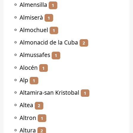
⚬
Almensilla
1
⚬
Almiserà
1
⚬
Almochuel
1
⚬
Almonacid de la Cuba
2
⚬
Almussafes
1
⚬
Alocén
1
⚬
Alp
1
⚬
Altamira-san Kristobal
1
⚬
Altea
2
⚬
Altron
1
⚬
Altura
2