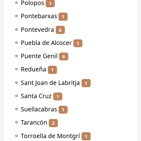
⚬
Polopos
1
⚬
Pontebarxas
1
⚬
Pontevedra
6
⚬
Puebla de Alcocer
1
⚬
Puente Genil
6
⚬
Redueña
1
⚬
Sant Joan de Labritja
1
⚬
Santa Cruz
1
⚬
Suellacabras
1
⚬
Tarancón
2
⚬
Torroella de Montgrí
1