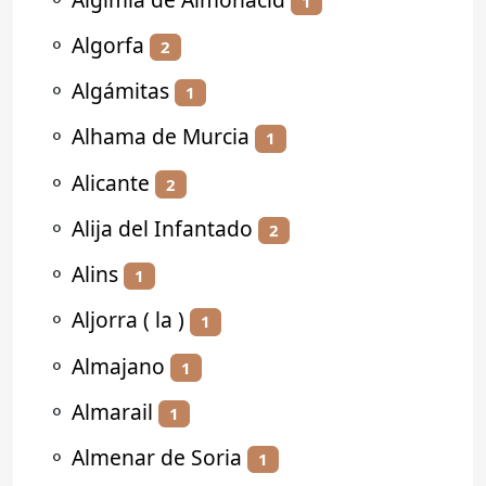
1
⚬
Algorfa
2
⚬
Algámitas
1
⚬
Alhama de Murcia
1
⚬
Alicante
2
⚬
Alija del Infantado
2
⚬
Alins
1
⚬
Aljorra ( la )
1
⚬
Almajano
1
⚬
Almarail
1
⚬
Almenar de Soria
1