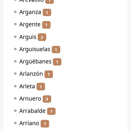
⚬
Arganza
1
⚬
Argente
1
⚬
Arguis
2
⚬
Arguisuelas
1
⚬
Argüébanes
1
⚬
Arlanzón
1
⚬
Arleta
1
⚬
Arnuero
3
⚬
Arrabalde
1
⚬
Arriano
1