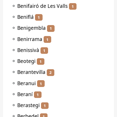
⚬
Benifairó de Les Valls
1
⚬
Beniflá
1
⚬
Benigembla
1
⚬
Benirrama
1
⚬
Benissivà
1
⚬
Beotegi
1
⚬
Berantevilla
2
⚬
Beranui
1
⚬
Beraní
1
⚬
Berastegi
1
⚬
Berbedel
1