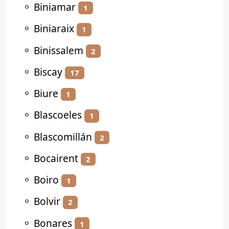
⚬
Biniamar
1
⚬
Biniaraix
1
⚬
Binissalem
2
⚬
Biscay
17
⚬
Biure
1
⚬
Blascoeles
1
⚬
Blascomillán
2
⚬
Bocairent
2
⚬
Boiro
1
⚬
Bolvir
2
⚬
Bonares
1