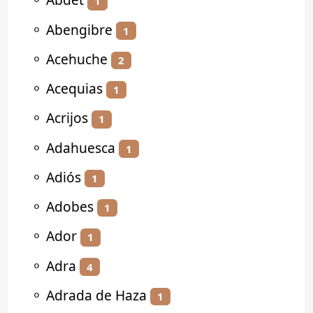
1
⚬
Abengibre
1
⚬
Acehuche
2
⚬
Acequias
1
⚬
Acrijos
1
⚬
Adahuesca
1
⚬
Adiós
1
⚬
Adobes
1
⚬
Ador
1
⚬
Adra
4
⚬
Adrada de Haza
1