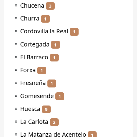
⚬
Chucena
3
⚬
Churra
1
⚬
Cordovilla la Real
1
⚬
Cortegada
1
⚬
El Barraco
1
⚬
Forxa
1
⚬
Fresneña
1
⚬
Gomesende
1
⚬
Huesca
9
⚬
La Carlota
2
⚬
La Matanza de Acentejo
1