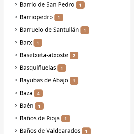
⚬
Barrio de San Pedro
1
⚬
Barriopedro
1
⚬
Barruelo de Santullán
1
⚬
Barx
1
⚬
Basetxeta-atxoste
2
⚬
Basquiñuelas
1
⚬
Bayubas de Abajo
1
⚬
Baza
4
⚬
Baén
1
⚬
Baños de Rioja
1
⚬
Baños de Valdearados
1