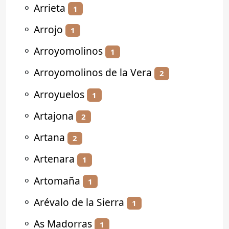
⚬
Arrieta
1
⚬
Arrojo
1
⚬
Arroyomolinos
1
⚬
Arroyomolinos de la Vera
2
⚬
Arroyuelos
1
⚬
Artajona
2
⚬
Artana
2
⚬
Artenara
1
⚬
Artomaña
1
⚬
Arévalo de la Sierra
1
⚬
As Madorras
1