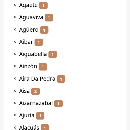
⚬
Agaete
1
⚬
Aguaviva
1
⚬
Agüero
1
⚬
Aibar
1
⚬
Aiguabella
1
⚬
Ainzón
1
⚬
Aira Da Pedra
1
⚬
Aisa
2
⚬
Aizarnazabal
1
⚬
Ajuria
1
⚬
Alacuás
1