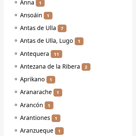
⚬
Anna
1
⚬
Ansoáin
1
⚬
Antas de Ulla
7
⚬
Antas de Ulla, Lugo
1
⚬
Antequera
11
⚬
Antezana de la Ribera
2
⚬
Aprikano
1
⚬
Aranarache
1
⚬
Arancón
1
⚬
Arantiones
1
⚬
Aranzueque
1