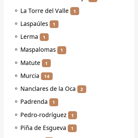
⚬
La Torre del Valle
1
⚬
Laspaúles
1
⚬
Lerma
1
⚬
Maspalomas
1
⚬
Matute
1
⚬
Murcia
14
⚬
Nanclares de la Oca
2
⚬
Padrenda
1
⚬
Pedro-rodríguez
1
⚬
Piña de Esgueva
1