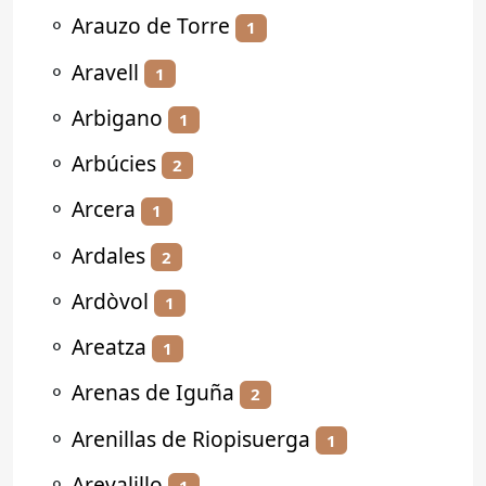
⚬
Arauzo de Torre
1
⚬
Aravell
1
⚬
Arbigano
1
⚬
Arbúcies
2
⚬
Arcera
1
⚬
Ardales
2
⚬
Ardòvol
1
⚬
Areatza
1
⚬
Arenas de Iguña
2
⚬
Arenillas de Riopisuerga
1
⚬
Arevalillo
1