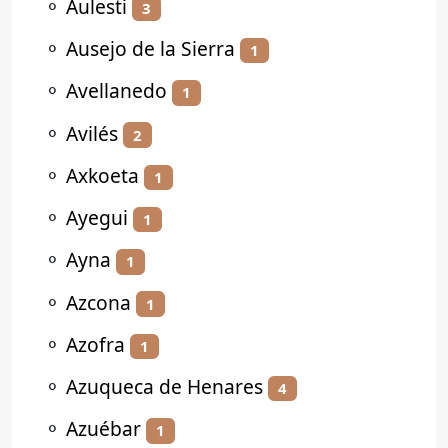
⚬
Aulesti
3
⚬
Ausejo de la Sierra
1
⚬
Avellanedo
1
⚬
Avilés
2
⚬
Axkoeta
1
⚬
Ayegui
1
⚬
Ayna
1
⚬
Azcona
1
⚬
Azofra
1
⚬
Azuqueca de Henares
4
⚬
Azuébar
1