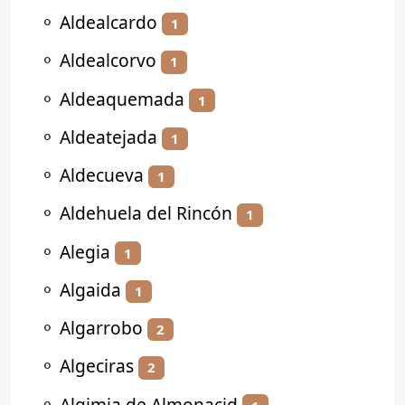
⚬
Aldealcardo
1
⚬
Aldealcorvo
1
⚬
Aldeaquemada
1
⚬
Aldeatejada
1
⚬
Aldecueva
1
⚬
Aldehuela del Rincón
1
⚬
Alegia
1
⚬
Algaida
1
⚬
Algarrobo
2
⚬
Algeciras
2
⚬
Algimia de Almonacid