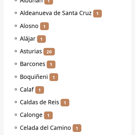
⚬
Albuñán
1
⚬
Aldeanueva de Santa Cruz
1
⚬
Alosno
1
⚬
Alájar
1
⚬
Asturias
20
⚬
Barcones
1
⚬
Boquiñeni
1
⚬
Calaf
1
⚬
Caldas de Reis
1
⚬
Calonge
1
⚬
Celada del Camino
1