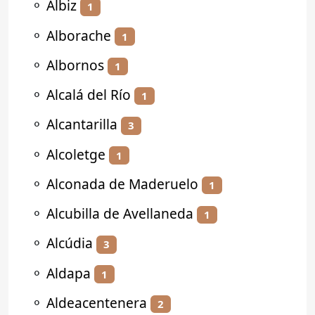
⚬
Albiz
1
⚬
Alborache
1
⚬
Albornos
1
⚬
Alcalá del Río
1
⚬
Alcantarilla
3
⚬
Alcoletge
1
⚬
Alconada de Maderuelo
1
⚬
Alcubilla de Avellaneda
1
⚬
Alcúdia
3
⚬
Aldapa
1
⚬
Aldeacentenera
2