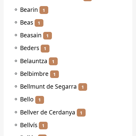
⚬
Bearin
1
⚬
Beas
1
⚬
Beasain
1
⚬
Beders
1
⚬
Belauntza
1
⚬
Belbimbre
1
⚬
Bellmunt de Segarra
1
⚬
Bello
1
⚬
Bellver de Cerdanya
1
⚬
Bellvís
1