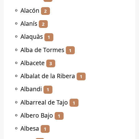
⚬
Alacón
2
⚬
Alanís
2
⚬
Alaquàs
1
⚬
Alba de Tormes
1
⚬
Albacete
3
⚬
Albalat de la Ribera
1
⚬
Albandi
1
⚬
Albarreal de Tajo
1
⚬
Albero Bajo
1
⚬
Albesa
1