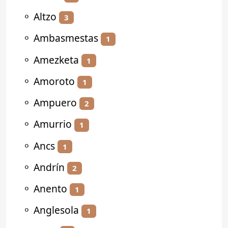
⚬
Altzo
3
⚬
Ambasmestas
1
⚬
Amezketa
1
⚬
Amoroto
1
⚬
Ampuero
2
⚬
Amurrio
1
⚬
Ancs
1
⚬
Andrín
2
⚬
Anento
1
⚬
Anglesola
1