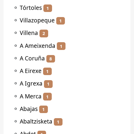
⚬
Tórtoles
1
⚬
Villazopeque
1
⚬
Villena
2
⚬
A Ameixenda
1
⚬
A Coruña
8
⚬
A Eirexe
1
⚬
A Igrexa
1
⚬
A Merca
1
⚬
Abajas
1
⚬
Abaltzisketa
1
⚬
Abdet