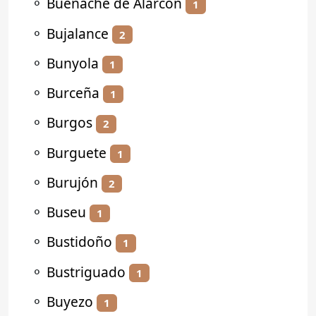
⚬
Buenache de Alarcón
1
⚬
Bujalance
2
⚬
Bunyola
1
⚬
Burceña
1
⚬
Burgos
2
⚬
Burguete
1
⚬
Burujón
2
⚬
Buseu
1
⚬
Bustidoño
1
⚬
Bustriguado
1
⚬
Buyezo
1