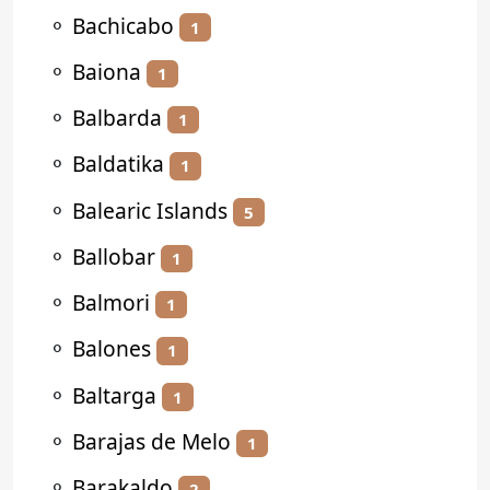
⚬
Bachicabo
1
⚬
Baiona
1
⚬
Balbarda
1
⚬
Baldatika
1
⚬
Balearic Islands
5
⚬
Ballobar
1
⚬
Balmori
1
⚬
Balones
1
⚬
Baltarga
1
⚬
Barajas de Melo
1
⚬
Barakaldo
2