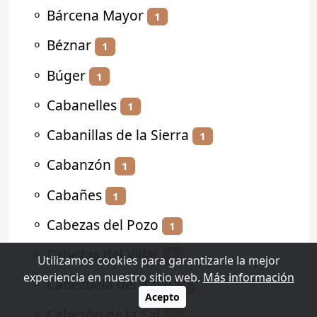
⚬
Bárcena Mayor
1
⚬
Béznar
1
⚬
Búger
1
⚬
Cabanelles
1
⚬
Cabanillas de la Sierra
1
⚬
Cabanzón
1
⚬
Cabañes
1
⚬
Cabezas del Pozo
1
⚬
Cabezas del Villar
1
Utilizamos cookies para garantizarle la mejor
experiencia en nuestro sitio web.
Más información
⚬
Cabezuela del Valle
2
Acepto
⚬
Cabezón de la Sal
1