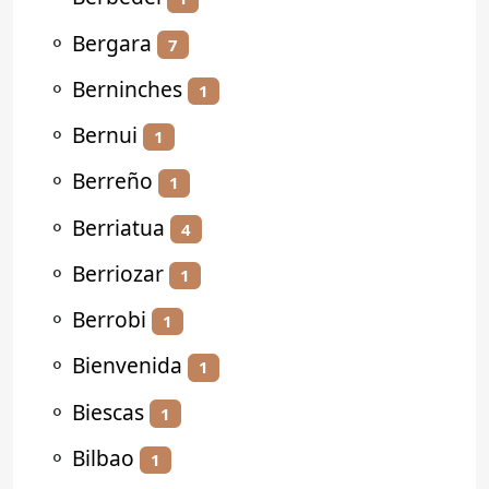
⚬
Bergara
7
⚬
Berninches
1
⚬
Bernui
1
⚬
Berreño
1
⚬
Berriatua
4
⚬
Berriozar
1
⚬
Berrobi
1
⚬
Bienvenida
1
⚬
Biescas
1
⚬
Bilbao
1