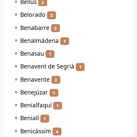
⚬
Bellús
2
⚬
Belorado
2
⚬
Benabarre
3
⚬
Benalmádena
1
⚬
Benasau
1
⚬
Benavent de Segrià
1
⚬
Benavente
3
⚬
Benejúzar
1
⚬
Benialfaquí
1
⚬
Benialí
1
⚬
Benicàssim
4