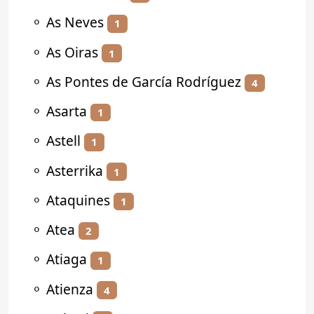
⚬
As Neves
1
⚬
As Oiras
1
⚬
As Pontes de García Rodríguez
4
⚬
Asarta
1
⚬
Astell
1
⚬
Asterrika
1
⚬
Ataquines
1
⚬
Atea
2
⚬
Atiaga
1
⚬
Atienza
4