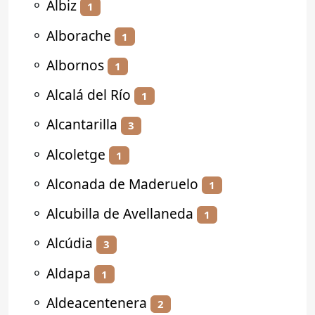
⚬
Albiz
1
⚬
Alborache
1
⚬
Albornos
1
⚬
Alcalá del Río
1
⚬
Alcantarilla
3
⚬
Alcoletge
1
⚬
Alconada de Maderuelo
1
⚬
Alcubilla de Avellaneda
1
⚬
Alcúdia
3
⚬
Aldapa
1
⚬
Aldeacentenera
2