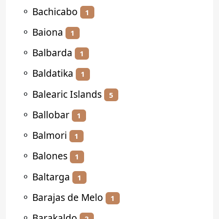
⚬
Bachicabo
1
⚬
Baiona
1
⚬
Balbarda
1
⚬
Baldatika
1
⚬
Balearic Islands
5
⚬
Ballobar
1
⚬
Balmori
1
⚬
Balones
1
⚬
Baltarga
1
⚬
Barajas de Melo
1
⚬
Barakaldo
2