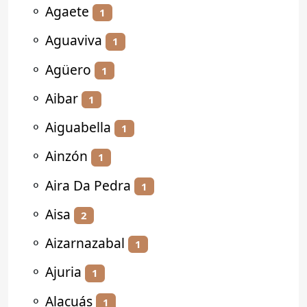
⚬
Agaete
1
⚬
Aguaviva
1
⚬
Agüero
1
⚬
Aibar
1
⚬
Aiguabella
1
⚬
Ainzón
1
⚬
Aira Da Pedra
1
⚬
Aisa
2
⚬
Aizarnazabal
1
⚬
Ajuria
1
⚬
Alacuás
1