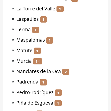
⚬
La Torre del Valle
1
⚬
Laspaúles
1
⚬
Lerma
1
⚬
Maspalomas
1
⚬
Matute
1
⚬
Murcia
14
⚬
Nanclares de la Oca
2
⚬
Padrenda
1
⚬
Pedro-rodríguez
1
⚬
Piña de Esgueva
1