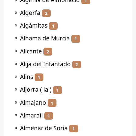
1
⚬
Algorfa
2
⚬
Algámitas
1
⚬
Alhama de Murcia
1
⚬
Alicante
2
⚬
Alija del Infantado
2
⚬
Alins
1
⚬
Aljorra ( la )
1
⚬
Almajano
1
⚬
Almarail
1
⚬
Almenar de Soria
1