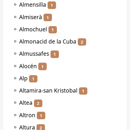
⚬
Almensilla
1
⚬
Almiserà
1
⚬
Almochuel
1
⚬
Almonacid de la Cuba
2
⚬
Almussafes
1
⚬
Alocén
1
⚬
Alp
1
⚬
Altamira-san Kristobal
1
⚬
Altea
2
⚬
Altron
1
⚬
Altura
2