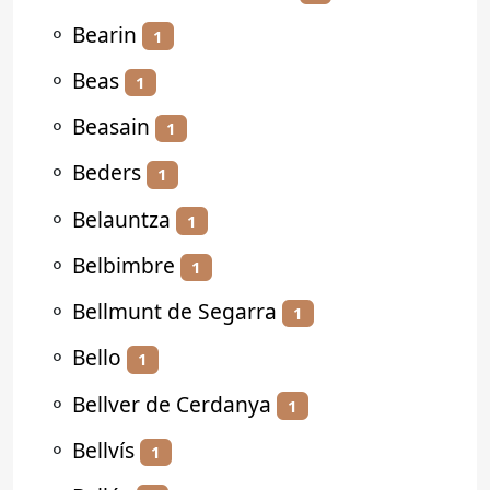
⚬
Bearin
1
⚬
Beas
1
⚬
Beasain
1
⚬
Beders
1
⚬
Belauntza
1
⚬
Belbimbre
1
⚬
Bellmunt de Segarra
1
⚬
Bello
1
⚬
Bellver de Cerdanya
1
⚬
Bellvís
1