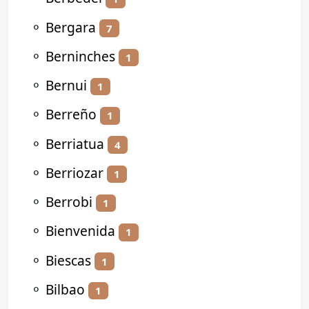
⚬
Bergara
7
⚬
Berninches
1
⚬
Bernui
1
⚬
Berreño
1
⚬
Berriatua
4
⚬
Berriozar
1
⚬
Berrobi
1
⚬
Bienvenida
1
⚬
Biescas
1
⚬
Bilbao
1