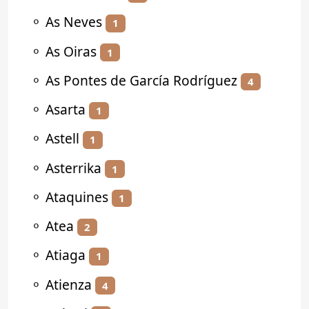
⚬
As Neves
1
⚬
As Oiras
1
⚬
As Pontes de García Rodríguez
4
⚬
Asarta
1
⚬
Astell
1
⚬
Asterrika
1
⚬
Ataquines
1
⚬
Atea
2
⚬
Atiaga
1
⚬
Atienza
4