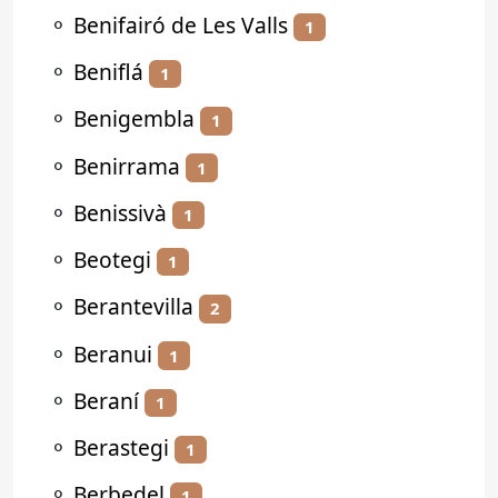
⚬
Benifairó de Les Valls
1
⚬
Beniflá
1
⚬
Benigembla
1
⚬
Benirrama
1
⚬
Benissivà
1
⚬
Beotegi
1
⚬
Berantevilla
2
⚬
Beranui
1
⚬
Beraní
1
⚬
Berastegi
1
⚬
Berbedel
1