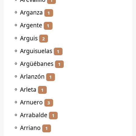
⚬
Arganza
1
⚬
Argente
1
⚬
Arguis
2
⚬
Arguisuelas
1
⚬
Argüébanes
1
⚬
Arlanzón
1
⚬
Arleta
1
⚬
Arnuero
3
⚬
Arrabalde
1
⚬
Arriano
1