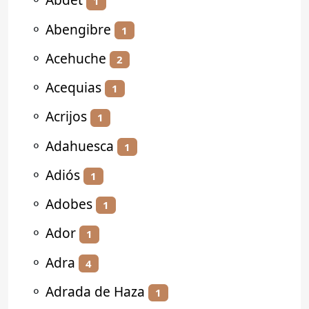
1
⚬
Abengibre
1
⚬
Acehuche
2
⚬
Acequias
1
⚬
Acrijos
1
⚬
Adahuesca
1
⚬
Adiós
1
⚬
Adobes
1
⚬
Ador
1
⚬
Adra
4
⚬
Adrada de Haza
1