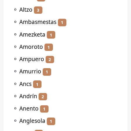
⚬
Altzo
3
⚬
Ambasmestas
1
⚬
Amezketa
1
⚬
Amoroto
1
⚬
Ampuero
2
⚬
Amurrio
1
⚬
Ancs
1
⚬
Andrín
2
⚬
Anento
1
⚬
Anglesola
1