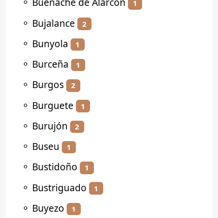
⚬
Buenache de Alarcón
1
⚬
Bujalance
2
⚬
Bunyola
1
⚬
Burceña
1
⚬
Burgos
2
⚬
Burguete
1
⚬
Burujón
2
⚬
Buseu
1
⚬
Bustidoño
1
⚬
Bustriguado
1
⚬
Buyezo
1