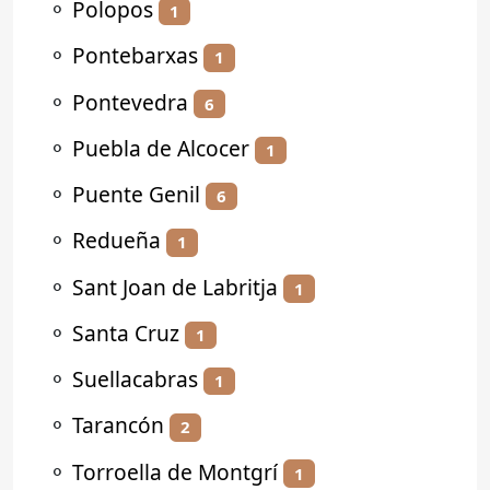
⚬
Polopos
1
⚬
Pontebarxas
1
⚬
Pontevedra
6
⚬
Puebla de Alcocer
1
⚬
Puente Genil
6
⚬
Redueña
1
⚬
Sant Joan de Labritja
1
⚬
Santa Cruz
1
⚬
Suellacabras
1
⚬
Tarancón
2
⚬
Torroella de Montgrí
1