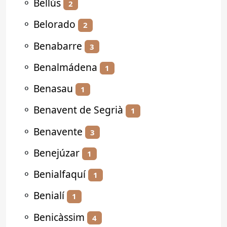
⚬
Bellús
2
⚬
Belorado
2
⚬
Benabarre
3
⚬
Benalmádena
1
⚬
Benasau
1
⚬
Benavent de Segrià
1
⚬
Benavente
3
⚬
Benejúzar
1
⚬
Benialfaquí
1
⚬
Benialí
1
⚬
Benicàssim
4