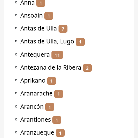
⚬
Anna
1
⚬
Ansoáin
1
⚬
Antas de Ulla
7
⚬
Antas de Ulla, Lugo
1
⚬
Antequera
11
⚬
Antezana de la Ribera
2
⚬
Aprikano
1
⚬
Aranarache
1
⚬
Arancón
1
⚬
Arantiones
1
⚬
Aranzueque
1