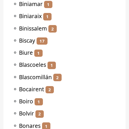
⚬
Biniamar
1
⚬
Biniaraix
1
⚬
Binissalem
2
⚬
Biscay
17
⚬
Biure
1
⚬
Blascoeles
1
⚬
Blascomillán
2
⚬
Bocairent
2
⚬
Boiro
1
⚬
Bolvir
2
⚬
Bonares
1