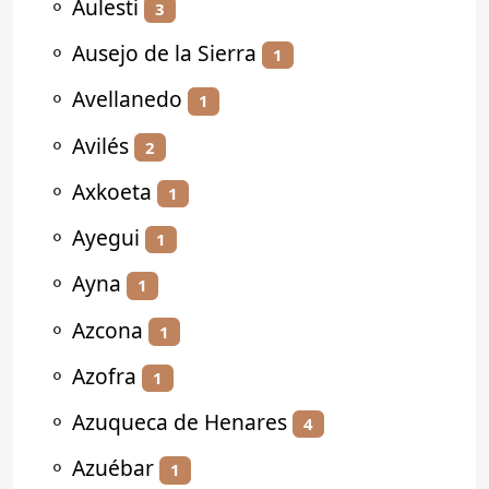
⚬
Aulesti
3
⚬
Ausejo de la Sierra
1
⚬
Avellanedo
1
⚬
Avilés
2
⚬
Axkoeta
1
⚬
Ayegui
1
⚬
Ayna
1
⚬
Azcona
1
⚬
Azofra
1
⚬
Azuqueca de Henares
4
⚬
Azuébar
1