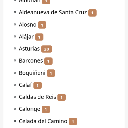
⚬
Albuñán
1
⚬
Aldeanueva de Santa Cruz
1
⚬
Alosno
1
⚬
Alájar
1
⚬
Asturias
20
⚬
Barcones
1
⚬
Boquiñeni
1
⚬
Calaf
1
⚬
Caldas de Reis
1
⚬
Calonge
1
⚬
Celada del Camino
1