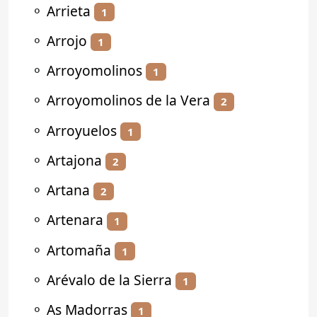
⚬
Arrieta
1
⚬
Arrojo
1
⚬
Arroyomolinos
1
⚬
Arroyomolinos de la Vera
2
⚬
Arroyuelos
1
⚬
Artajona
2
⚬
Artana
2
⚬
Artenara
1
⚬
Artomaña
1
⚬
Arévalo de la Sierra
1
⚬
As Madorras
1