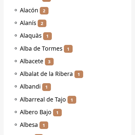
⚬
Alacón
2
⚬
Alanís
2
⚬
Alaquàs
1
⚬
Alba de Tormes
1
⚬
Albacete
3
⚬
Albalat de la Ribera
1
⚬
Albandi
1
⚬
Albarreal de Tajo
1
⚬
Albero Bajo
1
⚬
Albesa
1