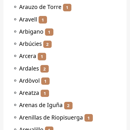
⚬
Arauzo de Torre
1
⚬
Aravell
1
⚬
Arbigano
1
⚬
Arbúcies
2
⚬
Arcera
1
⚬
Ardales
2
⚬
Ardòvol
1
⚬
Areatza
1
⚬
Arenas de Iguña
2
⚬
Arenillas de Riopisuerga
1
⚬
Arevalillo
1