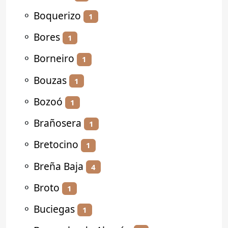
⚬
Boquerizo
1
⚬
Bores
1
⚬
Borneiro
1
⚬
Bouzas
1
⚬
Bozoó
1
⚬
Brañosera
1
⚬
Bretocino
1
⚬
Breña Baja
4
⚬
Broto
1
⚬
Buciegas
1