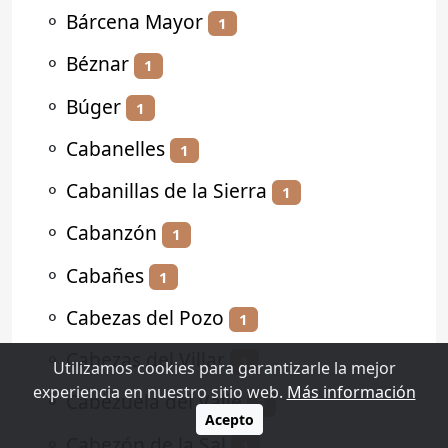
⚬
Bárcena Mayor
1
⚬
Béznar
1
⚬
Búger
1
⚬
Cabanelles
1
⚬
Cabanillas de la Sierra
1
⚬
Cabanzón
1
⚬
Cabañes
1
⚬
Cabezas del Pozo
1
⚬
Cabezas del Villar
1
Utilizamos cookies para garantizarle la mejor
experiencia en nuestro sitio web.
Más información
⚬
Cabezuela del Valle
2
Acepto
⚬
Cabezón de la Sal
1