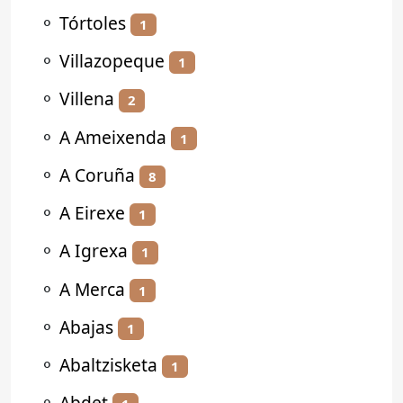
⚬
Tórtoles
1
⚬
Villazopeque
1
⚬
Villena
2
⚬
A Ameixenda
1
⚬
A Coruña
8
⚬
A Eirexe
1
⚬
A Igrexa
1
⚬
A Merca
1
⚬
Abajas
1
⚬
Abaltzisketa
1
⚬
Abdet