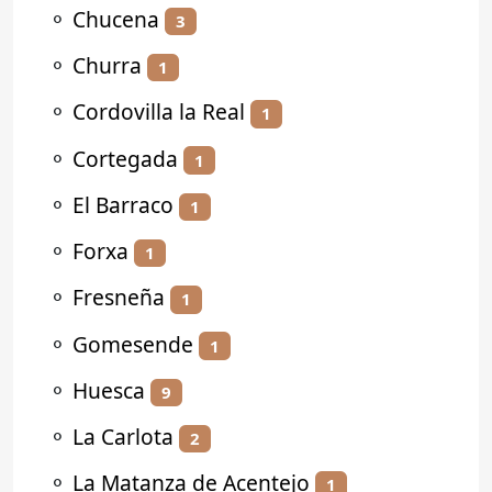
⚬
Chucena
3
⚬
Churra
1
⚬
Cordovilla la Real
1
⚬
Cortegada
1
⚬
El Barraco
1
⚬
Forxa
1
⚬
Fresneña
1
⚬
Gomesende
1
⚬
Huesca
9
⚬
La Carlota
2
⚬
La Matanza de Acentejo
1