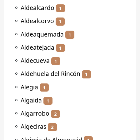
⚬
Aldealcardo
1
⚬
Aldealcorvo
1
⚬
Aldeaquemada
1
⚬
Aldeatejada
1
⚬
Aldecueva
1
⚬
Aldehuela del Rincón
1
⚬
Alegia
1
⚬
Algaida
1
⚬
Algarrobo
2
⚬
Algeciras
2
⚬
Algimia de Almonacid