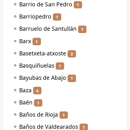
⚬
Barrio de San Pedro
1
⚬
Barriopedro
1
⚬
Barruelo de Santullán
1
⚬
Barx
1
⚬
Basetxeta-atxoste
2
⚬
Basquiñuelas
1
⚬
Bayubas de Abajo
1
⚬
Baza
4
⚬
Baén
1
⚬
Baños de Rioja
1
⚬
Baños de Valdearados
1