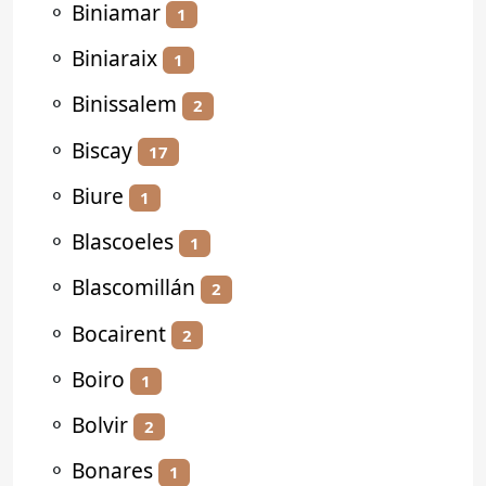
⚬
Biniamar
1
⚬
Biniaraix
1
⚬
Binissalem
2
⚬
Biscay
17
⚬
Biure
1
⚬
Blascoeles
1
⚬
Blascomillán
2
⚬
Bocairent
2
⚬
Boiro
1
⚬
Bolvir
2
⚬
Bonares
1