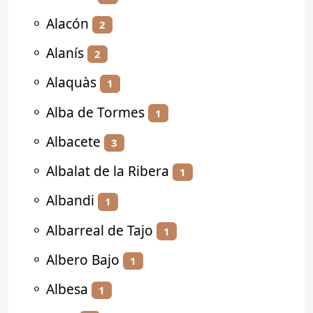
⚬
Alacón
2
⚬
Alanís
2
⚬
Alaquàs
1
⚬
Alba de Tormes
1
⚬
Albacete
3
⚬
Albalat de la Ribera
1
⚬
Albandi
1
⚬
Albarreal de Tajo
1
⚬
Albero Bajo
1
⚬
Albesa
1