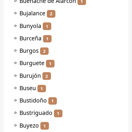
⚬
Buenache de Alarcón
1
⚬
Bujalance
2
⚬
Bunyola
1
⚬
Burceña
1
⚬
Burgos
2
⚬
Burguete
1
⚬
Burujón
2
⚬
Buseu
1
⚬
Bustidoño
1
⚬
Bustriguado
1
⚬
Buyezo
1