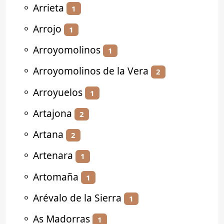
⚬
Arrieta
1
⚬
Arrojo
1
⚬
Arroyomolinos
1
⚬
Arroyomolinos de la Vera
2
⚬
Arroyuelos
1
⚬
Artajona
2
⚬
Artana
2
⚬
Artenara
1
⚬
Artomaña
1
⚬
Arévalo de la Sierra
1
⚬
As Madorras
1