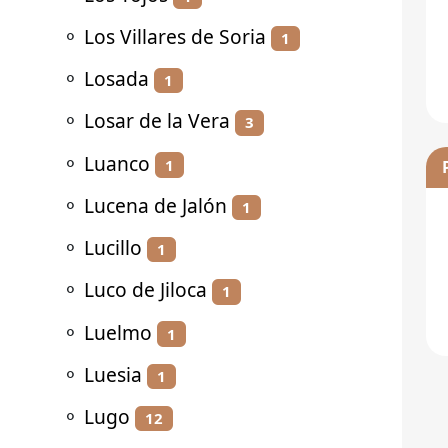
⚬
Los Villares de Soria
1
⚬
Losada
1
⚬
Losar de la Vera
3
⚬
Luanco
1
⚬
Lucena de Jalón
1
⚬
Lucillo
1
⚬
Luco de Jiloca
1
⚬
Luelmo
1
⚬
Luesia
1
⚬
Lugo
12