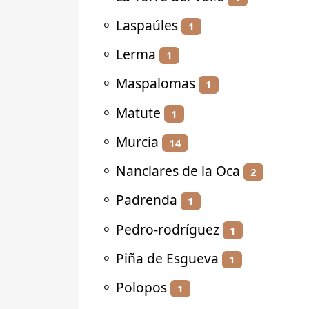
⚬
Laspaúles
1
⚬
Lerma
1
⚬
Maspalomas
1
⚬
Matute
1
⚬
Murcia
14
⚬
Nanclares de la Oca
2
⚬
Padrenda
1
⚬
Pedro-rodríguez
1
⚬
Piña de Esgueva
1
⚬
Polopos
1