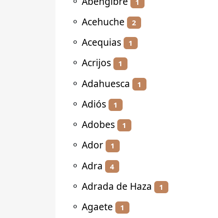
⚬
Abengibre
1
⚬
Acehuche
2
⚬
Acequias
1
⚬
Acrijos
1
⚬
Adahuesca
1
⚬
Adiós
1
⚬
Adobes
1
⚬
Ador
1
⚬
Adra
4
⚬
Adrada de Haza
1
⚬
Agaete
1