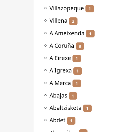
⚬
Villazopeque
1
⚬
Villena
2
⚬
A Ameixenda
1
⚬
A Coruña
8
⚬
A Eirexe
1
⚬
A Igrexa
1
⚬
A Merca
1
⚬
Abajas
1
⚬
Abaltzisketa
1
⚬
Abdet
1