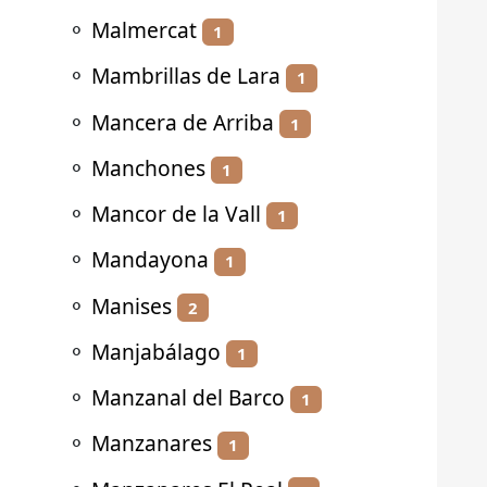
⚬
Malmercat
1
⚬
Mambrillas de Lara
1
⚬
Mancera de Arriba
1
⚬
Manchones
1
⚬
Mancor de la Vall
1
⚬
Mandayona
1
⚬
Manises
2
⚬
Manjabálago
1
⚬
Manzanal del Barco
1
⚬
Manzanares
1