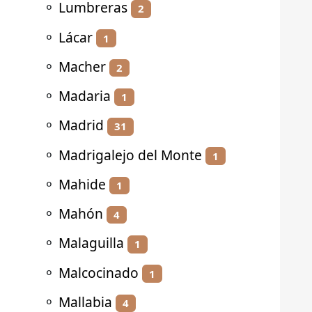
⚬
Lumbreras
2
⚬
Lácar
1
⚬
Macher
2
⚬
Madaria
1
⚬
Madrid
31
⚬
Madrigalejo del Monte
1
⚬
Mahide
1
⚬
Mahón
4
⚬
Malaguilla
1
⚬
Malcocinado
1
⚬
Mallabia
4