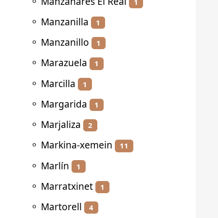
⚬
Manzanares El Real
1
⚬
Manzanilla
1
⚬
Manzanillo
1
⚬
Marazuela
1
⚬
Marcilla
1
⚬
Margarida
1
⚬
Marjaliza
2
⚬
Markina-xemein
11
⚬
Marlín
1
⚬
Marratxinet
1
⚬
Martorell
4