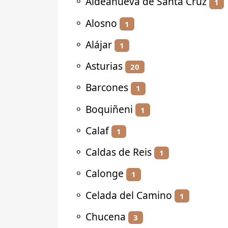
⚬
Aldeanueva de Santa Cruz
1
⚬
Alosno
1
⚬
Alájar
1
⚬
Asturias
20
⚬
Barcones
1
⚬
Boquiñeni
1
⚬
Calaf
1
⚬
Caldas de Reis
1
⚬
Calonge
1
⚬
Celada del Camino
1
⚬
Chucena
3