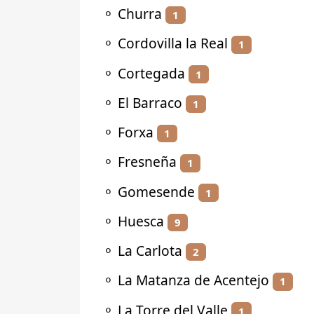
⚬
Churra
1
⚬
Cordovilla la Real
1
⚬
Cortegada
1
⚬
El Barraco
1
⚬
Forxa
1
⚬
Fresneña
1
⚬
Gomesende
1
⚬
Huesca
9
⚬
La Carlota
2
⚬
La Matanza de Acentejo
1
⚬
La Torre del Valle
1