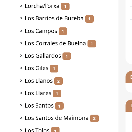
⚬
Lorcha/l'orxa
1
⚬
Los Barrios de Bureba
1
⚬
Los Campos
1
⚬
Los Corrales de Buelna
1
⚬
Los Gallardos
1
⚬
Los Giles
1
⚬
Los Llanos
2
⚬
Los Llares
1
⚬
Los Santos
1
⚬
Los Santos de Maimona
2
⚬
Los Tojos
1