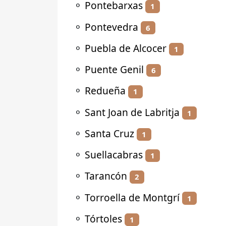
⚬
Pontebarxas
1
⚬
Pontevedra
6
⚬
Puebla de Alcocer
1
⚬
Puente Genil
6
⚬
Redueña
1
⚬
Sant Joan de Labritja
1
⚬
Santa Cruz
1
⚬
Suellacabras
1
⚬
Tarancón
2
⚬
Torroella de Montgrí
1
⚬
Tórtoles
1