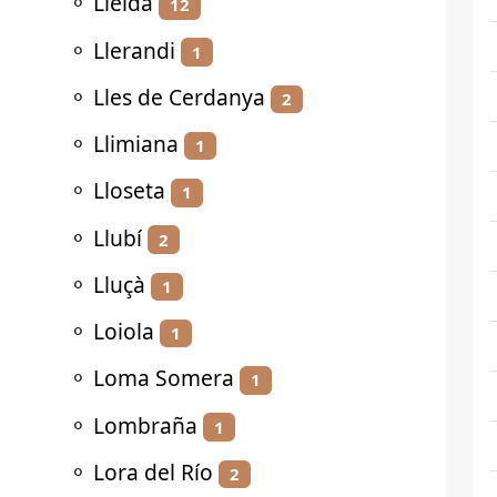
⚬
Lleida
12
⚬
Llerandi
1
⚬
Lles de Cerdanya
2
⚬
Llimiana
1
⚬
Lloseta
1
⚬
Llubí
2
⚬
Lluçà
1
⚬
Loiola
1
⚬
Loma Somera
1
⚬
Lombraña
1
⚬
Lora del Río
2