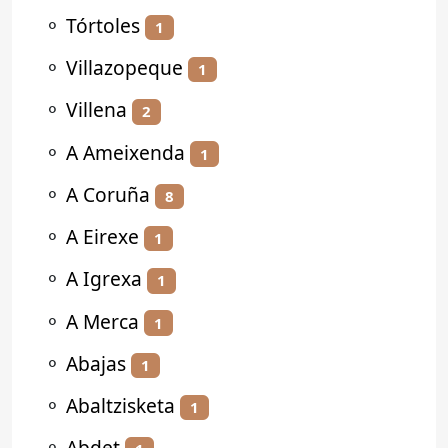
⚬
Tórtoles
1
⚬
Villazopeque
1
⚬
Villena
2
⚬
A Ameixenda
1
⚬
A Coruña
8
⚬
A Eirexe
1
⚬
A Igrexa
1
⚬
A Merca
1
⚬
Abajas
1
⚬
Abaltzisketa
1
⚬
Abdet