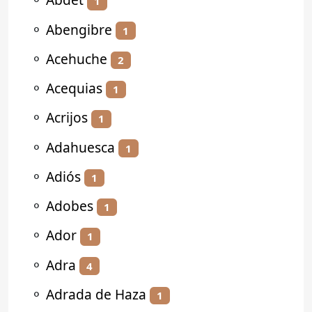
1
⚬
Abengibre
1
⚬
Acehuche
2
⚬
Acequias
1
⚬
Acrijos
1
⚬
Adahuesca
1
⚬
Adiós
1
⚬
Adobes
1
⚬
Ador
1
⚬
Adra
4
⚬
Adrada de Haza
1