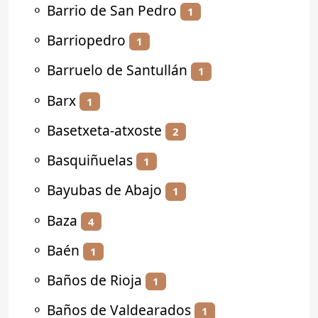
⚬
Barrio de San Pedro
1
⚬
Barriopedro
1
⚬
Barruelo de Santullán
1
⚬
Barx
1
⚬
Basetxeta-atxoste
2
⚬
Basquiñuelas
1
⚬
Bayubas de Abajo
1
⚬
Baza
4
⚬
Baén
1
⚬
Baños de Rioja
1
⚬
Baños de Valdearados
1