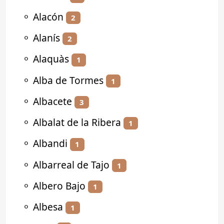
⚬
Alacón
2
⚬
Alanís
2
⚬
Alaquàs
1
⚬
Alba de Tormes
1
⚬
Albacete
3
⚬
Albalat de la Ribera
1
⚬
Albandi
1
⚬
Albarreal de Tajo
1
⚬
Albero Bajo
1
⚬
Albesa
1