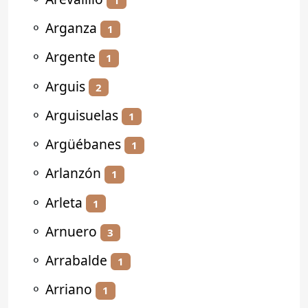
⚬
Arganza
1
⚬
Argente
1
⚬
Arguis
2
⚬
Arguisuelas
1
⚬
Argüébanes
1
⚬
Arlanzón
1
⚬
Arleta
1
⚬
Arnuero
3
⚬
Arrabalde
1
⚬
Arriano
1