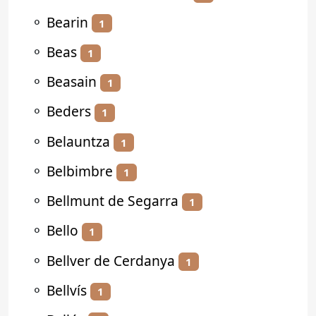
⚬
Bearin
1
⚬
Beas
1
⚬
Beasain
1
⚬
Beders
1
⚬
Belauntza
1
⚬
Belbimbre
1
⚬
Bellmunt de Segarra
1
⚬
Bello
1
⚬
Bellver de Cerdanya
1
⚬
Bellvís
1