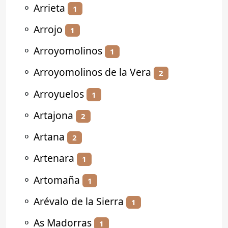
⚬
Arrieta
1
⚬
Arrojo
1
⚬
Arroyomolinos
1
⚬
Arroyomolinos de la Vera
2
⚬
Arroyuelos
1
⚬
Artajona
2
⚬
Artana
2
⚬
Artenara
1
⚬
Artomaña
1
⚬
Arévalo de la Sierra
1
⚬
As Madorras
1