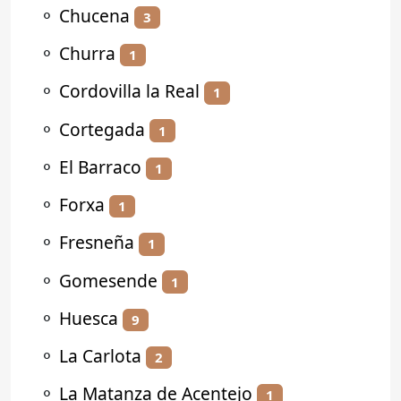
⚬
Chucena
3
⚬
Churra
1
⚬
Cordovilla la Real
1
⚬
Cortegada
1
⚬
El Barraco
1
⚬
Forxa
1
⚬
Fresneña
1
⚬
Gomesende
1
⚬
Huesca
9
⚬
La Carlota
2
⚬
La Matanza de Acentejo
1