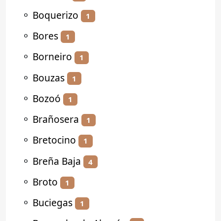
⚬
Boquerizo
1
⚬
Bores
1
⚬
Borneiro
1
⚬
Bouzas
1
⚬
Bozoó
1
⚬
Brañosera
1
⚬
Bretocino
1
⚬
Breña Baja
4
⚬
Broto
1
⚬
Buciegas
1