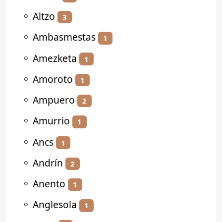
⚬
Altzo
3
⚬
Ambasmestas
1
⚬
Amezketa
1
⚬
Amoroto
1
⚬
Ampuero
2
⚬
Amurrio
1
⚬
Ancs
1
⚬
Andrín
2
⚬
Anento
1
⚬
Anglesola
1