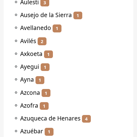
⚬
Aulesti
3
⚬
Ausejo de la Sierra
1
⚬
Avellanedo
1
⚬
Avilés
2
⚬
Axkoeta
1
⚬
Ayegui
1
⚬
Ayna
1
⚬
Azcona
1
⚬
Azofra
1
⚬
Azuqueca de Henares
4
⚬
Azuébar
1