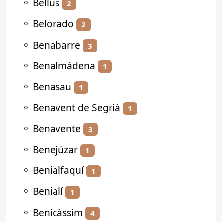
⚬
Bellús
2
⚬
Belorado
2
⚬
Benabarre
3
⚬
Benalmádena
1
⚬
Benasau
1
⚬
Benavent de Segrià
1
⚬
Benavente
3
⚬
Benejúzar
1
⚬
Benialfaquí
1
⚬
Benialí
1
⚬
Benicàssim
4