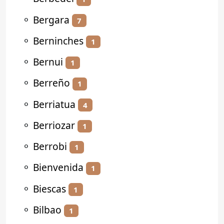
⚬
Bergara
7
⚬
Berninches
1
⚬
Bernui
1
⚬
Berreño
1
⚬
Berriatua
4
⚬
Berriozar
1
⚬
Berrobi
1
⚬
Bienvenida
1
⚬
Biescas
1
⚬
Bilbao
1