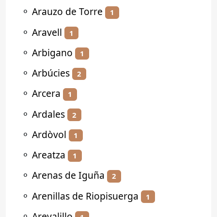
⚬
Arauzo de Torre
1
⚬
Aravell
1
⚬
Arbigano
1
⚬
Arbúcies
2
⚬
Arcera
1
⚬
Ardales
2
⚬
Ardòvol
1
⚬
Areatza
1
⚬
Arenas de Iguña
2
⚬
Arenillas de Riopisuerga
1
⚬
Arevalillo
1