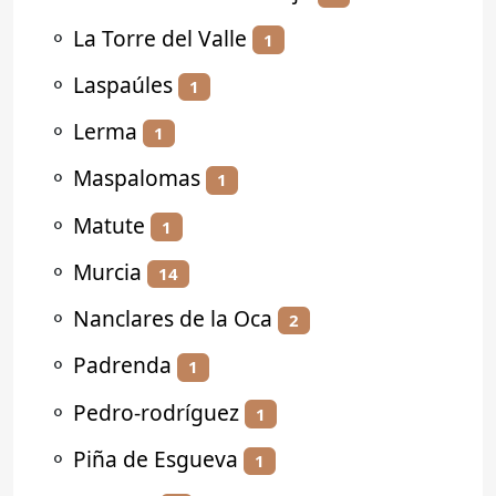
⚬
La Torre del Valle
1
⚬
Laspaúles
1
⚬
Lerma
1
⚬
Maspalomas
1
⚬
Matute
1
⚬
Murcia
14
⚬
Nanclares de la Oca
2
⚬
Padrenda
1
⚬
Pedro-rodríguez
1
⚬
Piña de Esgueva
1