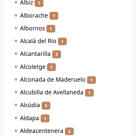
⚬
Albiz
1
⚬
Alborache
1
⚬
Albornos
1
⚬
Alcalá del Río
1
⚬
Alcantarilla
3
⚬
Alcoletge
1
⚬
Alconada de Maderuelo
1
⚬
Alcubilla de Avellaneda
1
⚬
Alcúdia
3
⚬
Aldapa
1
⚬
Aldeacentenera
2