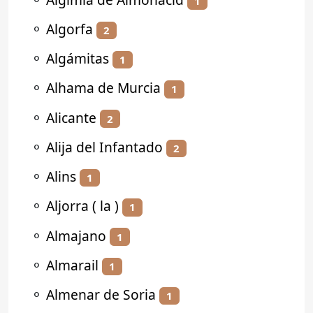
1
⚬
Algorfa
2
⚬
Algámitas
1
⚬
Alhama de Murcia
1
⚬
Alicante
2
⚬
Alija del Infantado
2
⚬
Alins
1
⚬
Aljorra ( la )
1
⚬
Almajano
1
⚬
Almarail
1
⚬
Almenar de Soria
1