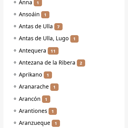
⚬
Anna
1
⚬
Ansoáin
1
⚬
Antas de Ulla
7
⚬
Antas de Ulla, Lugo
1
⚬
Antequera
11
⚬
Antezana de la Ribera
2
⚬
Aprikano
1
⚬
Aranarache
1
⚬
Arancón
1
⚬
Arantiones
1
⚬
Aranzueque
1