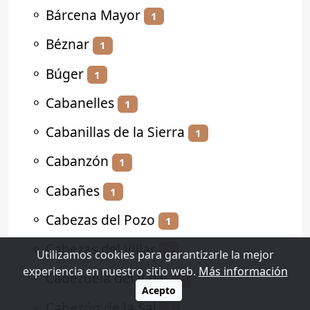
⚬
Bárcena Mayor
1
⚬
Béznar
1
⚬
Búger
1
⚬
Cabanelles
1
⚬
Cabanillas de la Sierra
1
⚬
Cabanzón
1
⚬
Cabañes
1
⚬
Cabezas del Pozo
1
⚬
Cabezas del Villar
1
Utilizamos cookies para garantizarle la mejor
experiencia en nuestro sitio web.
Más información
⚬
Cabezuela del Valle
2
Acepto
⚬
Cabezón de la Sal
1