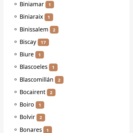
⚬
Biniamar
1
⚬
Biniaraix
1
⚬
Binissalem
2
⚬
Biscay
17
⚬
Biure
1
⚬
Blascoeles
1
⚬
Blascomillán
2
⚬
Bocairent
2
⚬
Boiro
1
⚬
Bolvir
2
⚬
Bonares
1