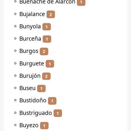
⚬
Buenache de Alarcón
1
⚬
Bujalance
2
⚬
Bunyola
1
⚬
Burceña
1
⚬
Burgos
2
⚬
Burguete
1
⚬
Burujón
2
⚬
Buseu
1
⚬
Bustidoño
1
⚬
Bustriguado
1
⚬
Buyezo
1