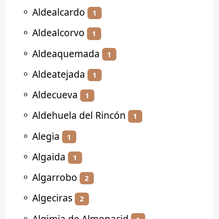
⚬
Aldealcardo
1
⚬
Aldealcorvo
1
⚬
Aldeaquemada
1
⚬
Aldeatejada
1
⚬
Aldecueva
1
⚬
Aldehuela del Rincón
1
⚬
Alegia
1
⚬
Algaida
1
⚬
Algarrobo
2
⚬
Algeciras
2
⚬
Algimia de Almonacid