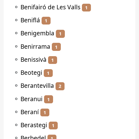
⚬
Benifairó de Les Valls
1
⚬
Beniflá
1
⚬
Benigembla
1
⚬
Benirrama
1
⚬
Benissivà
1
⚬
Beotegi
1
⚬
Berantevilla
2
⚬
Beranui
1
⚬
Beraní
1
⚬
Berastegi
1
⚬
Berbedel
1