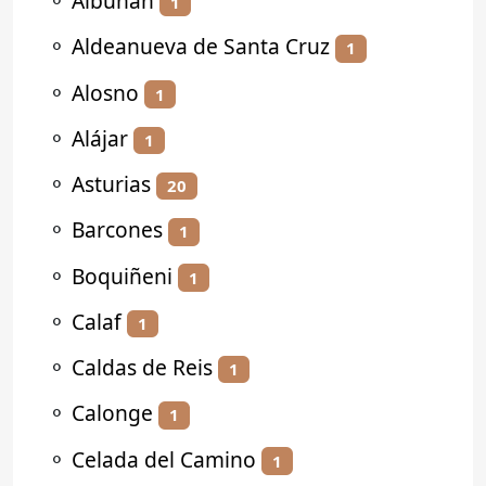
⚬
Albuñán
1
⚬
Aldeanueva de Santa Cruz
1
⚬
Alosno
1
⚬
Alájar
1
⚬
Asturias
20
⚬
Barcones
1
⚬
Boquiñeni
1
⚬
Calaf
1
⚬
Caldas de Reis
1
⚬
Calonge
1
⚬
Celada del Camino
1