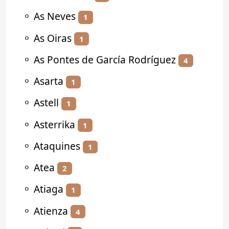
⚬
As Neves
1
⚬
As Oiras
1
⚬
As Pontes de García Rodríguez
4
⚬
Asarta
1
⚬
Astell
1
⚬
Asterrika
1
⚬
Ataquines
1
⚬
Atea
2
⚬
Atiaga
1
⚬
Atienza
4