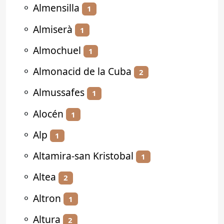
⚬
Almensilla
1
⚬
Almiserà
1
⚬
Almochuel
1
⚬
Almonacid de la Cuba
2
⚬
Almussafes
1
⚬
Alocén
1
⚬
Alp
1
⚬
Altamira-san Kristobal
1
⚬
Altea
2
⚬
Altron
1
⚬
Altura
2