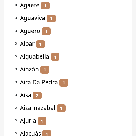
⚬
Agaete
1
⚬
Aguaviva
1
⚬
Agüero
1
⚬
Aibar
1
⚬
Aiguabella
1
⚬
Ainzón
1
⚬
Aira Da Pedra
1
⚬
Aisa
2
⚬
Aizarnazabal
1
⚬
Ajuria
1
⚬
Alacuás
1