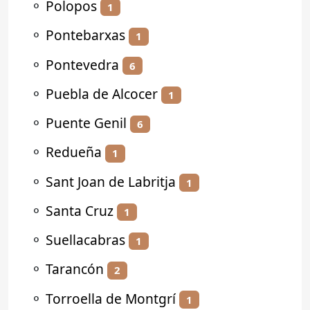
⚬
Polopos
1
⚬
Pontebarxas
1
⚬
Pontevedra
6
⚬
Puebla de Alcocer
1
⚬
Puente Genil
6
⚬
Redueña
1
⚬
Sant Joan de Labritja
1
⚬
Santa Cruz
1
⚬
Suellacabras
1
⚬
Tarancón
2
⚬
Torroella de Montgrí
1