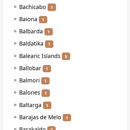
⚬
Bachicabo
1
⚬
Baiona
1
⚬
Balbarda
1
⚬
Baldatika
1
⚬
Balearic Islands
5
⚬
Ballobar
1
⚬
Balmori
1
⚬
Balones
1
⚬
Baltarga
1
⚬
Barajas de Melo
1
⚬
Barakaldo
2