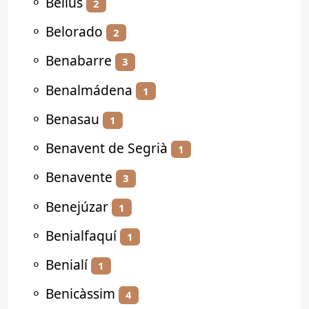
⚬
Bellús
2
⚬
Belorado
2
⚬
Benabarre
3
⚬
Benalmádena
1
⚬
Benasau
1
⚬
Benavent de Segrià
1
⚬
Benavente
3
⚬
Benejúzar
1
⚬
Benialfaquí
1
⚬
Benialí
1
⚬
Benicàssim
4