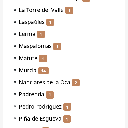
⚬
La Torre del Valle
1
⚬
Laspaúles
1
⚬
Lerma
1
⚬
Maspalomas
1
⚬
Matute
1
⚬
Murcia
14
⚬
Nanclares de la Oca
2
⚬
Padrenda
1
⚬
Pedro-rodríguez
1
⚬
Piña de Esgueva
1