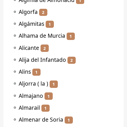
1
⚬
Algorfa
2
⚬
Algámitas
1
⚬
Alhama de Murcia
1
⚬
Alicante
2
⚬
Alija del Infantado
2
⚬
Alins
1
⚬
Aljorra ( la )
1
⚬
Almajano
1
⚬
Almarail
1
⚬
Almenar de Soria
1