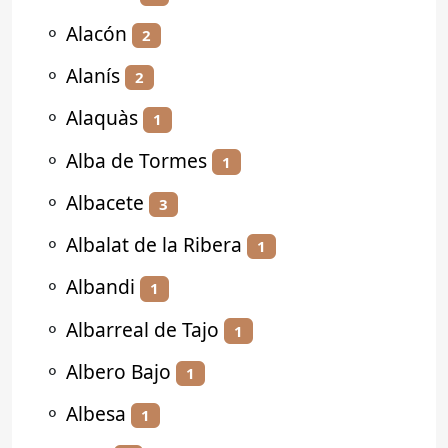
⚬
Alacón
2
⚬
Alanís
2
⚬
Alaquàs
1
⚬
Alba de Tormes
1
⚬
Albacete
3
⚬
Albalat de la Ribera
1
⚬
Albandi
1
⚬
Albarreal de Tajo
1
⚬
Albero Bajo
1
⚬
Albesa
1