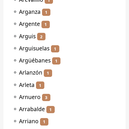
⚬
Arganza
1
⚬
Argente
1
⚬
Arguis
2
⚬
Arguisuelas
1
⚬
Argüébanes
1
⚬
Arlanzón
1
⚬
Arleta
1
⚬
Arnuero
3
⚬
Arrabalde
1
⚬
Arriano
1