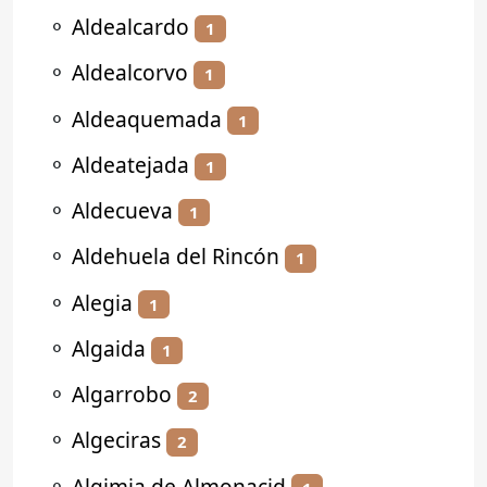
⚬
Aldealcardo
1
⚬
Aldealcorvo
1
⚬
Aldeaquemada
1
⚬
Aldeatejada
1
⚬
Aldecueva
1
⚬
Aldehuela del Rincón
1
⚬
Alegia
1
⚬
Algaida
1
⚬
Algarrobo
2
⚬
Algeciras
2
⚬
Algimia de Almonacid