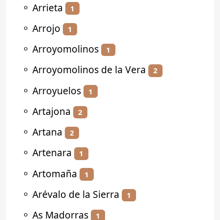
⚬
Arrieta
1
⚬
Arrojo
1
⚬
Arroyomolinos
1
⚬
Arroyomolinos de la Vera
2
⚬
Arroyuelos
1
⚬
Artajona
2
⚬
Artana
2
⚬
Artenara
1
⚬
Artomaña
1
⚬
Arévalo de la Sierra
1
⚬
As Madorras
1