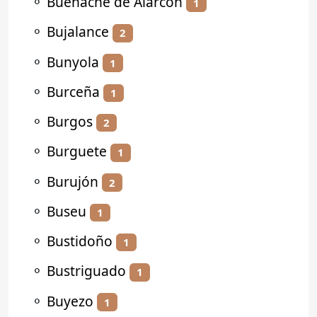
⚬
Buenache de Alarcón
1
⚬
Bujalance
2
⚬
Bunyola
1
⚬
Burceña
1
⚬
Burgos
2
⚬
Burguete
1
⚬
Burujón
2
⚬
Buseu
1
⚬
Bustidoño
1
⚬
Bustriguado
1
⚬
Buyezo
1