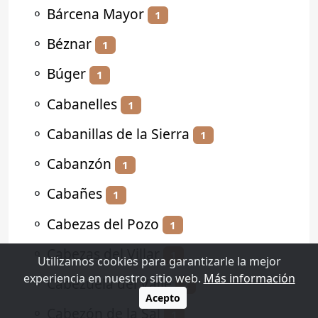
⚬
Bárcena Mayor
1
⚬
Béznar
1
⚬
Búger
1
⚬
Cabanelles
1
⚬
Cabanillas de la Sierra
1
⚬
Cabanzón
1
⚬
Cabañes
1
⚬
Cabezas del Pozo
1
⚬
Cabezas del Villar
1
Utilizamos cookies para garantizarle la mejor
experiencia en nuestro sitio web.
Más información
⚬
Cabezuela del Valle
2
Acepto
⚬
Cabezón de la Sal
1