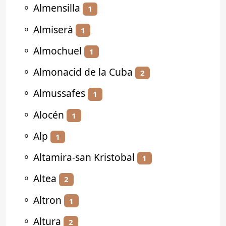
⚬
Almensilla
1
⚬
Almiserà
1
⚬
Almochuel
1
⚬
Almonacid de la Cuba
2
⚬
Almussafes
1
⚬
Alocén
1
⚬
Alp
1
⚬
Altamira-san Kristobal
1
⚬
Altea
2
⚬
Altron
1
⚬
Altura
2