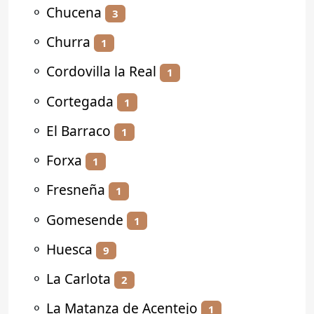
⚬
Chucena
3
⚬
Churra
1
⚬
Cordovilla la Real
1
⚬
Cortegada
1
⚬
El Barraco
1
⚬
Forxa
1
⚬
Fresneña
1
⚬
Gomesende
1
⚬
Huesca
9
⚬
La Carlota
2
⚬
La Matanza de Acentejo
1