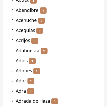
1
⚬
Abengibre
1
⚬
Acehuche
2
⚬
Acequias
1
⚬
Acrijos
1
⚬
Adahuesca
1
⚬
Adiós
1
⚬
Adobes
1
⚬
Ador
1
⚬
Adra
4
⚬
Adrada de Haza
1