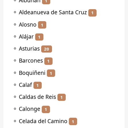
⚬
Albuñán
1
⚬
Aldeanueva de Santa Cruz
1
⚬
Alosno
1
⚬
Alájar
1
⚬
Asturias
20
⚬
Barcones
1
⚬
Boquiñeni
1
⚬
Calaf
1
⚬
Caldas de Reis
1
⚬
Calonge
1
⚬
Celada del Camino
1