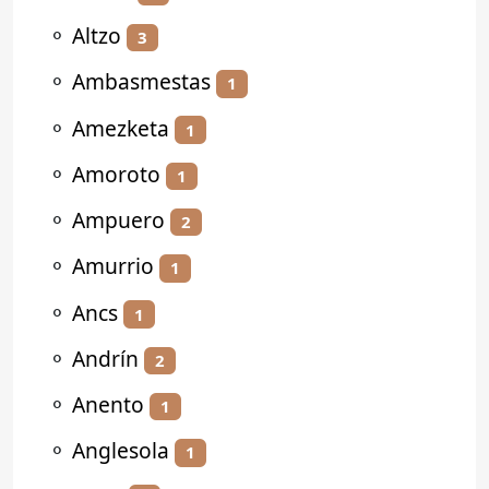
⚬
Altzo
3
⚬
Ambasmestas
1
⚬
Amezketa
1
⚬
Amoroto
1
⚬
Ampuero
2
⚬
Amurrio
1
⚬
Ancs
1
⚬
Andrín
2
⚬
Anento
1
⚬
Anglesola
1