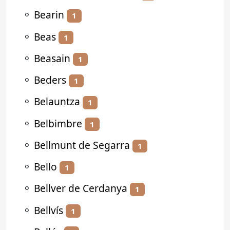
⚬
Bearin
1
⚬
Beas
1
⚬
Beasain
1
⚬
Beders
1
⚬
Belauntza
1
⚬
Belbimbre
1
⚬
Bellmunt de Segarra
1
⚬
Bello
1
⚬
Bellver de Cerdanya
1
⚬
Bellvís
1