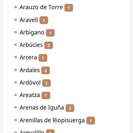
⚬
Arauzo de Torre
1
⚬
Aravell
1
⚬
Arbigano
1
⚬
Arbúcies
2
⚬
Arcera
1
⚬
Ardales
2
⚬
Ardòvol
1
⚬
Areatza
1
⚬
Arenas de Iguña
2
⚬
Arenillas de Riopisuerga
1
⚬
Arevalillo
1