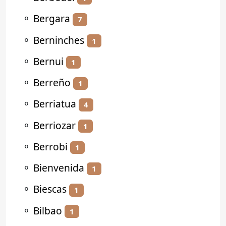
⚬
Bergara
7
⚬
Berninches
1
⚬
Bernui
1
⚬
Berreño
1
⚬
Berriatua
4
⚬
Berriozar
1
⚬
Berrobi
1
⚬
Bienvenida
1
⚬
Biescas
1
⚬
Bilbao
1