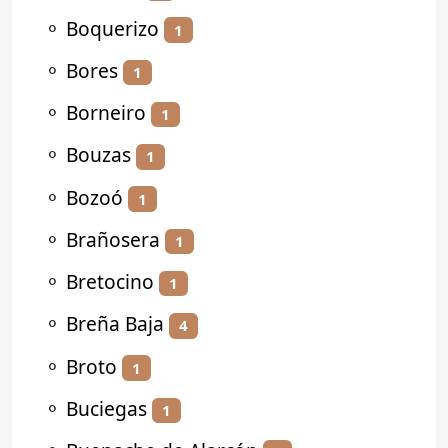
⚬
Boquerizo
1
⚬
Bores
1
⚬
Borneiro
1
⚬
Bouzas
1
⚬
Bozoó
1
⚬
Brañosera
1
⚬
Bretocino
1
⚬
Breña Baja
4
⚬
Broto
1
⚬
Buciegas
1