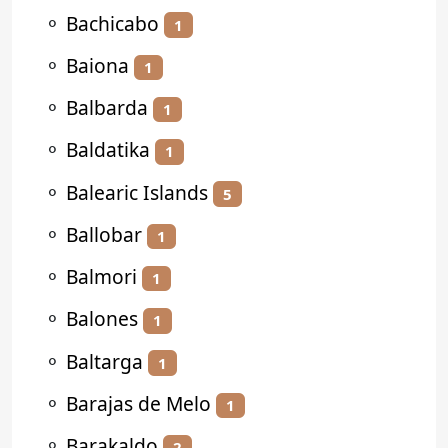
⚬
Bachicabo
1
⚬
Baiona
1
⚬
Balbarda
1
⚬
Baldatika
1
⚬
Balearic Islands
5
⚬
Ballobar
1
⚬
Balmori
1
⚬
Balones
1
⚬
Baltarga
1
⚬
Barajas de Melo
1
⚬
Barakaldo
2