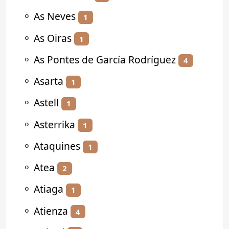
⚬
As Neves
1
⚬
As Oiras
1
⚬
As Pontes de García Rodríguez
4
⚬
Asarta
1
⚬
Astell
1
⚬
Asterrika
1
⚬
Ataquines
1
⚬
Atea
2
⚬
Atiaga
1
⚬
Atienza
4