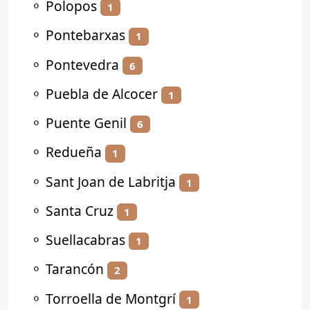
⚬
Polopos
1
⚬
Pontebarxas
1
⚬
Pontevedra
6
⚬
Puebla de Alcocer
1
⚬
Puente Genil
6
⚬
Redueña
1
⚬
Sant Joan de Labritja
1
⚬
Santa Cruz
1
⚬
Suellacabras
1
⚬
Tarancón
2
⚬
Torroella de Montgrí
1