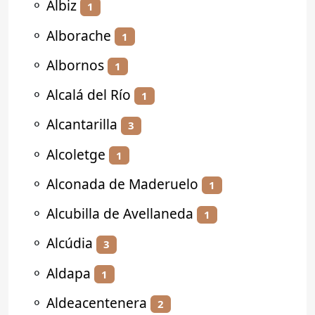
⚬
Albiz
1
⚬
Alborache
1
⚬
Albornos
1
⚬
Alcalá del Río
1
⚬
Alcantarilla
3
⚬
Alcoletge
1
⚬
Alconada de Maderuelo
1
⚬
Alcubilla de Avellaneda
1
⚬
Alcúdia
3
⚬
Aldapa
1
⚬
Aldeacentenera
2