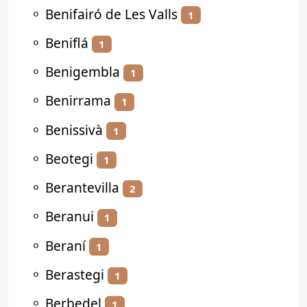
⚬
Benifairó de Les Valls
1
⚬
Beniflá
1
⚬
Benigembla
1
⚬
Benirrama
1
⚬
Benissivà
1
⚬
Beotegi
1
⚬
Berantevilla
2
⚬
Beranui
1
⚬
Beraní
1
⚬
Berastegi
1
⚬
Berbedel
1