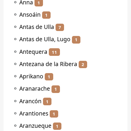
⚬
Anna
1
⚬
Ansoáin
1
⚬
Antas de Ulla
7
⚬
Antas de Ulla, Lugo
1
⚬
Antequera
11
⚬
Antezana de la Ribera
2
⚬
Aprikano
1
⚬
Aranarache
1
⚬
Arancón
1
⚬
Arantiones
1
⚬
Aranzueque
1