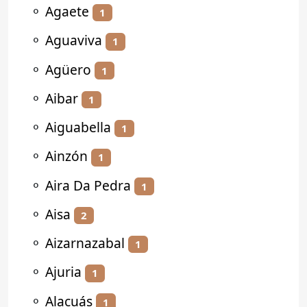
⚬
Agaete
1
⚬
Aguaviva
1
⚬
Agüero
1
⚬
Aibar
1
⚬
Aiguabella
1
⚬
Ainzón
1
⚬
Aira Da Pedra
1
⚬
Aisa
2
⚬
Aizarnazabal
1
⚬
Ajuria
1
⚬
Alacuás
1