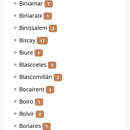
⚬
Biniamar
1
⚬
Biniaraix
1
⚬
Binissalem
2
⚬
Biscay
17
⚬
Biure
1
⚬
Blascoeles
1
⚬
Blascomillán
2
⚬
Bocairent
2
⚬
Boiro
1
⚬
Bolvir
2
⚬
Bonares
1