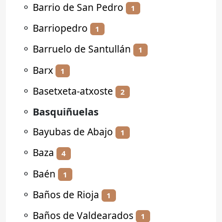
⚬
Barrio de San Pedro
1
⚬
Barriopedro
1
⚬
Barruelo de Santullán
1
⚬
Barx
1
⚬
Basetxeta-atxoste
2
⚬
Basquiñuelas
⚬
Bayubas de Abajo
1
⚬
Baza
4
⚬
Baén
1
⚬
Baños de Rioja
1
⚬
Baños de Valdearados
1