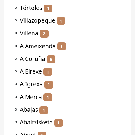
⚬
Tórtoles
1
⚬
Villazopeque
1
⚬
Villena
2
⚬
A Ameixenda
1
⚬
A Coruña
8
⚬
A Eirexe
1
⚬
A Igrexa
1
⚬
A Merca
1
⚬
Abajas
1
⚬
Abaltzisketa
1
⚬
Abdet