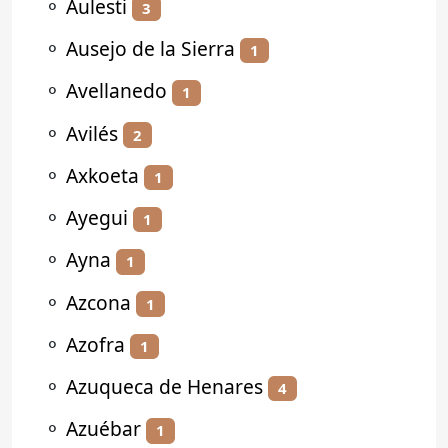
⚬
Aulesti
3
⚬
Ausejo de la Sierra
1
⚬
Avellanedo
1
⚬
Avilés
2
⚬
Axkoeta
1
⚬
Ayegui
1
⚬
Ayna
1
⚬
Azcona
1
⚬
Azofra
1
⚬
Azuqueca de Henares
4
⚬
Azuébar
1