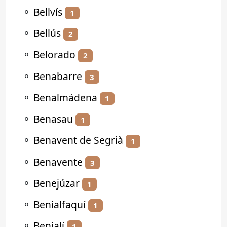
⚬
Bellvís
1
⚬
Bellús
2
⚬
Belorado
2
⚬
Benabarre
3
⚬
Benalmádena
1
⚬
Benasau
1
⚬
Benavent de Segrià
1
⚬
Benavente
3
⚬
Benejúzar
1
⚬
Benialfaquí
1
⚬
Benialí
1