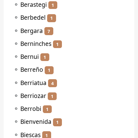
⚬
Berastegi
1
⚬
Berbedel
1
⚬
Bergara
7
⚬
Berninches
1
⚬
Bernui
1
⚬
Berreño
1
⚬
Berriatua
4
⚬
Berriozar
1
⚬
Berrobi
1
⚬
Bienvenida
1
⚬
Biescas
1