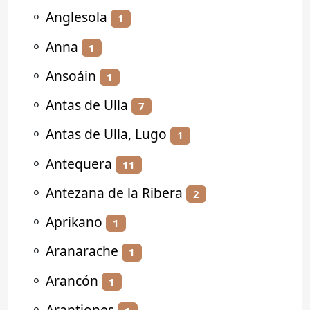
⚬
Anglesola
1
⚬
Anna
1
⚬
Ansoáin
1
⚬
Antas de Ulla
7
⚬
Antas de Ulla, Lugo
1
⚬
Antequera
11
⚬
Antezana de la Ribera
2
⚬
Aprikano
1
⚬
Aranarache
1
⚬
Arancón
1
⚬
Arantiones