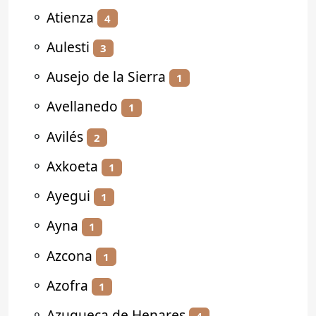
⚬
Atienza
4
⚬
Aulesti
3
⚬
Ausejo de la Sierra
1
⚬
Avellanedo
1
⚬
Avilés
2
⚬
Axkoeta
1
⚬
Ayegui
1
⚬
Ayna
1
⚬
Azcona
1
⚬
Azofra
1
⚬
Azuqueca de Henares