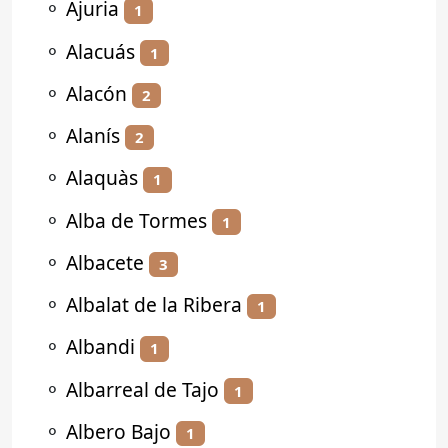
⚬
Ajuria
1
⚬
Alacuás
1
⚬
Alacón
2
⚬
Alanís
2
⚬
Alaquàs
1
⚬
Alba de Tormes
1
⚬
Albacete
3
⚬
Albalat de la Ribera
1
⚬
Albandi
1
⚬
Albarreal de Tajo
1
⚬
Albero Bajo
1