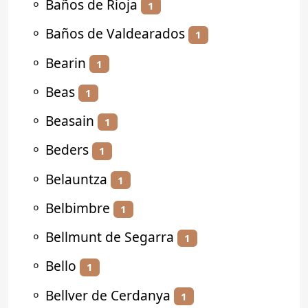
⚬
Baños de Rioja
1
⚬
Baños de Valdearados
1
⚬
Bearin
1
⚬
Beas
1
⚬
Beasain
1
⚬
Beders
1
⚬
Belauntza
1
⚬
Belbimbre
1
⚬
Bellmunt de Segarra
1
⚬
Bello
1
⚬
Bellver de Cerdanya
1