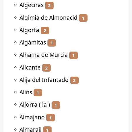
⚬
Algeciras
2
⚬
Algimia de Almonacid
1
⚬
Algorfa
2
⚬
Algámitas
1
⚬
Alhama de Murcia
1
⚬
Alicante
2
⚬
Alija del Infantado
2
⚬
Alins
1
⚬
Aljorra ( la )
1
⚬
Almajano
1
⚬
Almarail
1