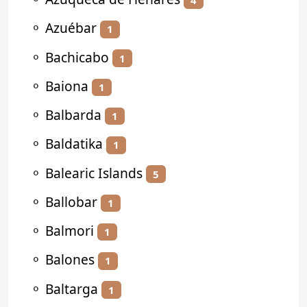
4
⚬
Azuébar
1
⚬
Bachicabo
1
⚬
Baiona
1
⚬
Balbarda
1
⚬
Baldatika
1
⚬
Balearic Islands
5
⚬
Ballobar
1
⚬
Balmori
1
⚬
Balones
1
⚬
Baltarga
1