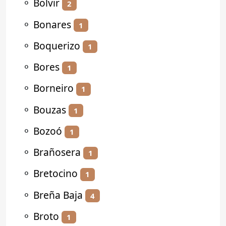
⚬
Bolvir
2
⚬
Bonares
1
⚬
Boquerizo
1
⚬
Bores
1
⚬
Borneiro
1
⚬
Bouzas
1
⚬
Bozoó
1
⚬
Brañosera
1
⚬
Bretocino
1
⚬
Breña Baja
4
⚬
Broto
1