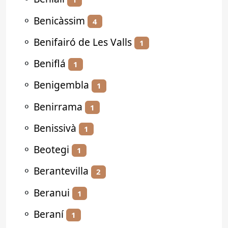
⚬
Benicàssim
4
⚬
Benifairó de Les Valls
1
⚬
Beniflá
1
⚬
Benigembla
1
⚬
Benirrama
1
⚬
Benissivà
1
⚬
Beotegi
1
⚬
Berantevilla
2
⚬
Beranui
1
⚬
Beraní
1