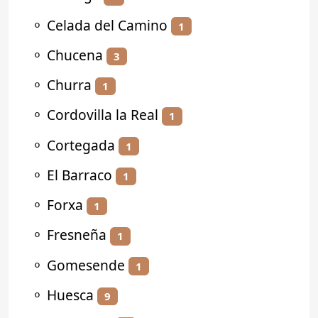
⚬
Celada del Camino
1
⚬
Chucena
3
⚬
Churra
1
⚬
Cordovilla la Real
1
⚬
Cortegada
1
⚬
El Barraco
1
⚬
Forxa
1
⚬
Fresneña
1
⚬
Gomesende
1
⚬
Huesca
9