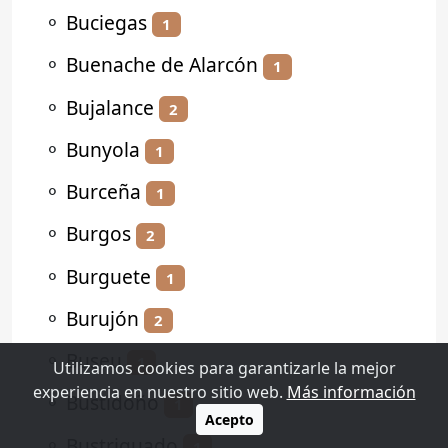
⚬
Buciegas
1
⚬
Buenache de Alarcón
1
⚬
Bujalance
2
⚬
Bunyola
1
⚬
Burceña
1
⚬
Burgos
2
⚬
Burguete
1
⚬
Burujón
2
⚬
Buseu
1
Utilizamos cookies para garantizarle la mejor
experiencia en nuestro sitio web.
Más información
⚬
Bustidoño
1
Acepto
⚬
Bustriguado
1