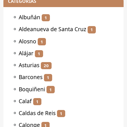
CATEGORÍAS
⚬
Albuñán
1
⚬
Aldeanueva de Santa Cruz
1
⚬
Alosno
1
⚬
Alájar
1
⚬
Asturias
20
⚬
Barcones
1
⚬
Boquiñeni
1
⚬
Calaf
1
⚬
Caldas de Reis
1
⚬
Calonge
1