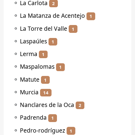
⚬
La Carlota
2
⚬
La Matanza de Acentejo
1
⚬
La Torre del Valle
1
⚬
Laspaúles
1
⚬
Lerma
1
⚬
Maspalomas
1
⚬
Matute
1
⚬
Murcia
14
⚬
Nanclares de la Oca
2
⚬
Padrenda
1
⚬
Pedro-rodríguez
1