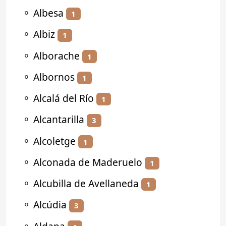
⚬
Albesa
1
⚬
Albiz
1
⚬
Alborache
1
⚬
Albornos
1
⚬
Alcalá del Río
1
⚬
Alcantarilla
3
⚬
Alcoletge
1
⚬
Alconada de Maderuelo
1
⚬
Alcubilla de Avellaneda
1
⚬
Alcúdia
3