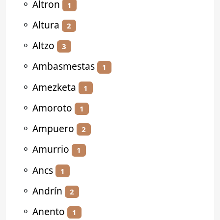
⚬
Altron
1
⚬
Altura
2
⚬
Altzo
3
⚬
Ambasmestas
1
⚬
Amezketa
1
⚬
Amoroto
1
⚬
Ampuero
2
⚬
Amurrio
1
⚬
Ancs
1
⚬
Andrín
2
⚬
Anento
1