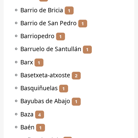
⚬
Barrio de Bricia
1
⚬
Barrio de San Pedro
1
⚬
Barriopedro
1
⚬
Barruelo de Santullán
1
⚬
Barx
1
⚬
Basetxeta-atxoste
2
⚬
Basquiñuelas
1
⚬
Bayubas de Abajo
1
⚬
Baza
4
⚬
Baén
1