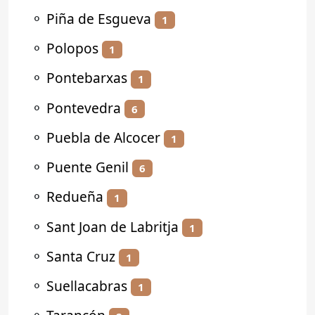
⚬
Piña de Esgueva
1
⚬
Polopos
1
⚬
Pontebarxas
1
⚬
Pontevedra
6
⚬
Puebla de Alcocer
1
⚬
Puente Genil
6
⚬
Redueña
1
⚬
Sant Joan de Labritja
1
⚬
Santa Cruz
1
⚬
Suellacabras
1