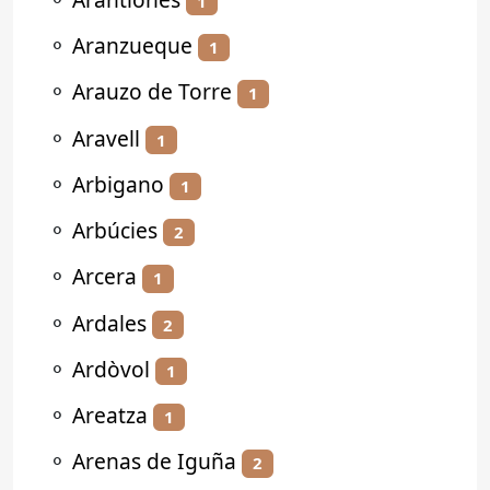
1
⚬
Aranzueque
1
⚬
Arauzo de Torre
1
⚬
Aravell
1
⚬
Arbigano
1
⚬
Arbúcies
2
⚬
Arcera
1
⚬
Ardales
2
⚬
Ardòvol
1
⚬
Areatza
1
⚬
Arenas de Iguña
2