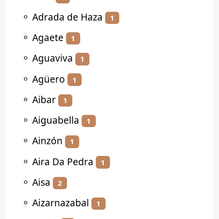
⚬
Adrada de Haza
1
⚬
Agaete
1
⚬
Aguaviva
1
⚬
Agüero
1
⚬
Aibar
1
⚬
Aiguabella
1
⚬
Ainzón
1
⚬
Aira Da Pedra
1
⚬
Aisa
2
⚬
Aizarnazabal
1