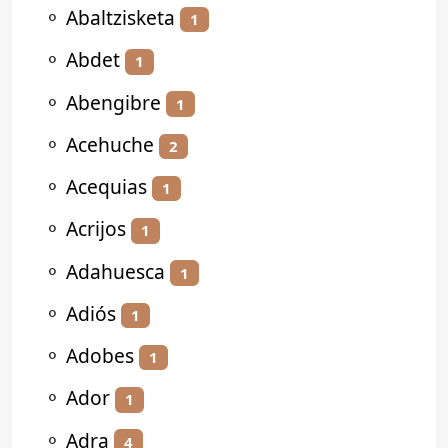
⚬
Abaltzisketa
1
⚬
Abdet
1
⚬
Abengibre
1
⚬
Acehuche
2
⚬
Acequias
1
⚬
Acrijos
1
⚬
Adahuesca
1
⚬
Adiós
1
⚬
Adobes
1
⚬
Ador
1
⚬
Adra
4