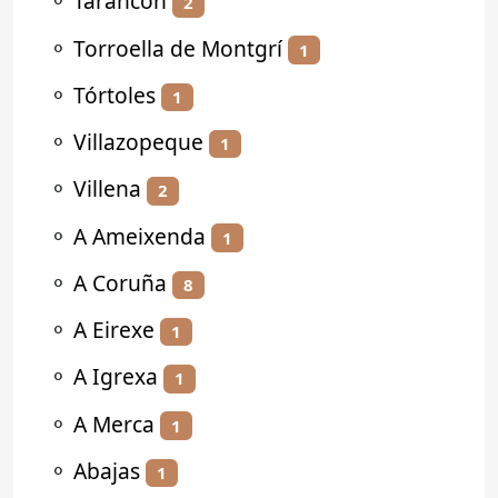
⚬
Tarancón
2
⚬
Torroella de Montgrí
1
⚬
Tórtoles
1
⚬
Villazopeque
1
⚬
Villena
2
⚬
A Ameixenda
1
⚬
A Coruña
8
⚬
A Eirexe
1
⚬
A Igrexa
1
⚬
A Merca
1
⚬
Abajas
1