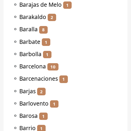
⚬
Barajas de Melo
1
⚬
Barakaldo
2
⚬
Baralla
8
⚬
Barbate
1
⚬
Barbolla
1
⚬
Barcelona
10
⚬
Barcenaciones
1
⚬
Barjas
2
⚬
Barlovento
1
⚬
Barosa
1
⚬
Barrio
1