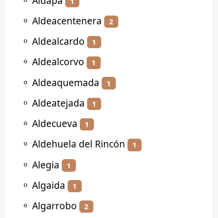
⚬
Aldapa
1
⚬
Aldeacentenera
2
⚬
Aldealcardo
1
⚬
Aldealcorvo
1
⚬
Aldeaquemada
1
⚬
Aldeatejada
1
⚬
Aldecueva
1
⚬
Aldehuela del Rincón
1
⚬
Alegia
1
⚬
Algaida
1
⚬
Algarrobo
2