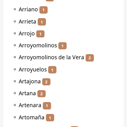
⚬
Arriano
1
⚬
Arrieta
1
⚬
Arrojo
1
⚬
Arroyomolinos
1
⚬
Arroyomolinos de la Vera
2
⚬
Arroyuelos
1
⚬
Artajona
2
⚬
Artana
2
⚬
Artenara
1
⚬
Artomaña
1