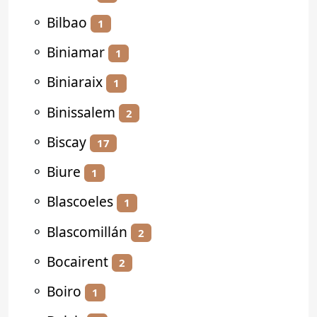
⚬
Bilbao
1
⚬
Biniamar
1
⚬
Biniaraix
1
⚬
Binissalem
2
⚬
Biscay
17
⚬
Biure
1
⚬
Blascoeles
1
⚬
Blascomillán
2
⚬
Bocairent
2
⚬
Boiro
1