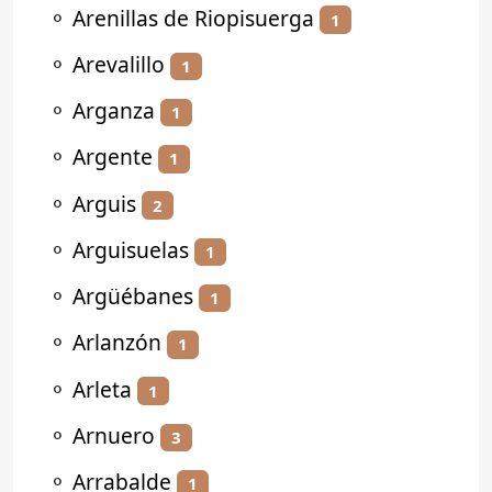
⚬
Arenillas de Riopisuerga
1
⚬
Arevalillo
1
⚬
Arganza
1
⚬
Argente
1
⚬
Arguis
2
⚬
Arguisuelas
1
⚬
Argüébanes
1
⚬
Arlanzón
1
⚬
Arleta
1
⚬
Arnuero
3
⚬
Arrabalde
1