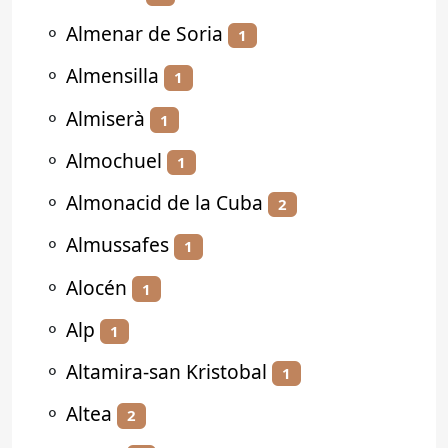
⚬
Almenar de Soria
1
⚬
Almensilla
1
⚬
Almiserà
1
⚬
Almochuel
1
⚬
Almonacid de la Cuba
2
⚬
Almussafes
1
⚬
Alocén
1
⚬
Alp
1
⚬
Altamira-san Kristobal
1
⚬
Altea
2