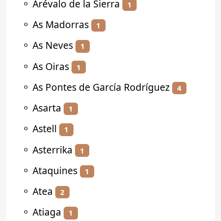
⚬
Arévalo de la Sierra
1
⚬
As Madorras
1
⚬
As Neves
1
⚬
As Oiras
1
⚬
As Pontes de García Rodríguez
4
⚬
Asarta
1
⚬
Astell
1
⚬
Asterrika
1
⚬
Ataquines
1
⚬
Atea
2
⚬
Atiaga
1