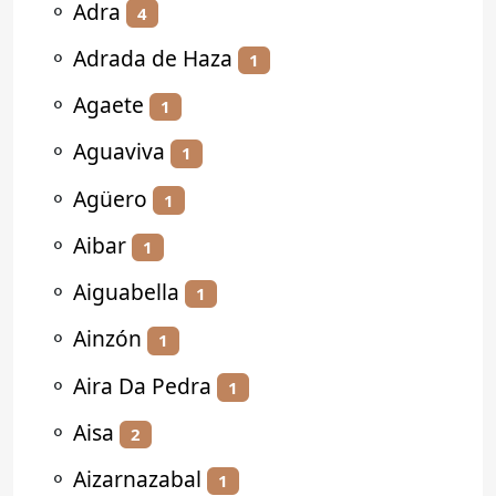
⚬
Adra
4
⚬
Adrada de Haza
1
⚬
Agaete
1
⚬
Aguaviva
1
⚬
Agüero
1
⚬
Aibar
1
⚬
Aiguabella
1
⚬
Ainzón
1
⚬
Aira Da Pedra
1
⚬
Aisa
2
⚬
Aizarnazabal
1