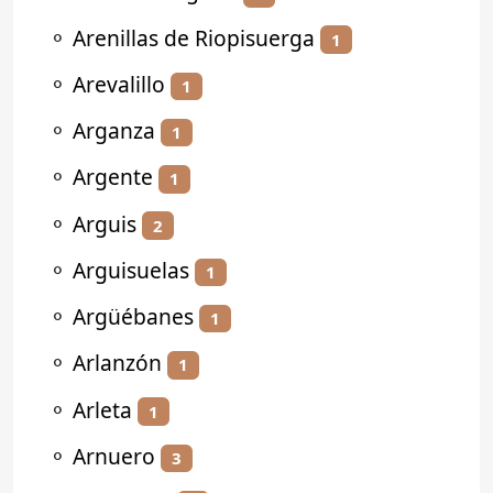
⚬
Arenillas de Riopisuerga
1
⚬
Arevalillo
1
⚬
Arganza
1
⚬
Argente
1
⚬
Arguis
2
⚬
Arguisuelas
1
⚬
Argüébanes
1
⚬
Arlanzón
1
⚬
Arleta
1
⚬
Arnuero
3