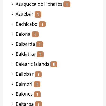
⚬
Azuqueca de Henares
4
⚬
Azuébar
1
⚬
Bachicabo
1
⚬
Baiona
1
⚬
Balbarda
1
⚬
Baldatika
1
⚬
Balearic Islands
5
⚬
Ballobar
1
⚬
Balmori
1
⚬
Balones
1
⚬
Baltarga
1