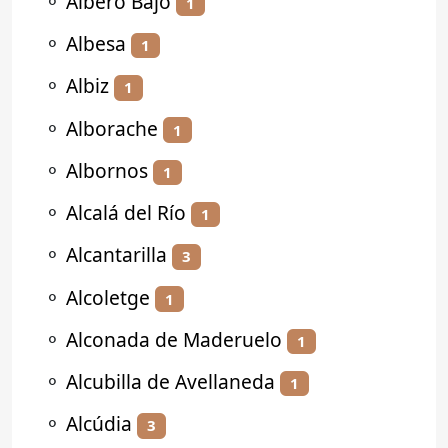
⚬
Albero Bajo
1
⚬
Albesa
1
⚬
Albiz
1
⚬
Alborache
1
⚬
Albornos
1
⚬
Alcalá del Río
1
⚬
Alcantarilla
3
⚬
Alcoletge
1
⚬
Alconada de Maderuelo
1
⚬
Alcubilla de Avellaneda
1
⚬
Alcúdia
3