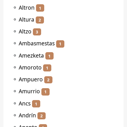
⚬
Altron
1
⚬
Altura
2
⚬
Altzo
3
⚬
Ambasmestas
1
⚬
Amezketa
1
⚬
Amoroto
1
⚬
Ampuero
2
⚬
Amurrio
1
⚬
Ancs
1
⚬
Andrín
2