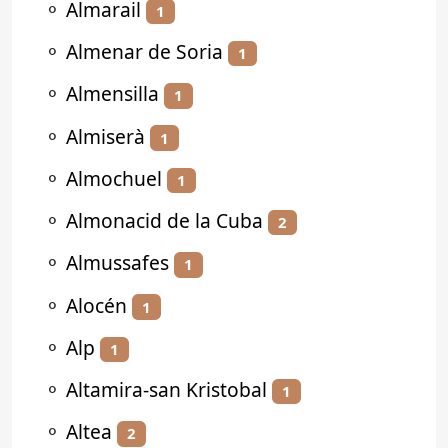
⚬
Almarail
1
⚬
Almenar de Soria
1
⚬
Almensilla
1
⚬
Almiserà
1
⚬
Almochuel
1
⚬
Almonacid de la Cuba
2
⚬
Almussafes
1
⚬
Alocén
1
⚬
Alp
1
⚬
Altamira-san Kristobal
1
⚬
Altea
2