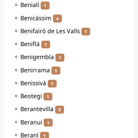
⚬
Benialí
1
⚬
Benicàssim
4
⚬
Benifairó de Les Valls
1
⚬
Beniflá
1
⚬
Benigembla
1
⚬
Benirrama
1
⚬
Benissivà
1
⚬
Beotegi
1
⚬
Berantevilla
2
⚬
Beranui
1
⚬
Beraní
1