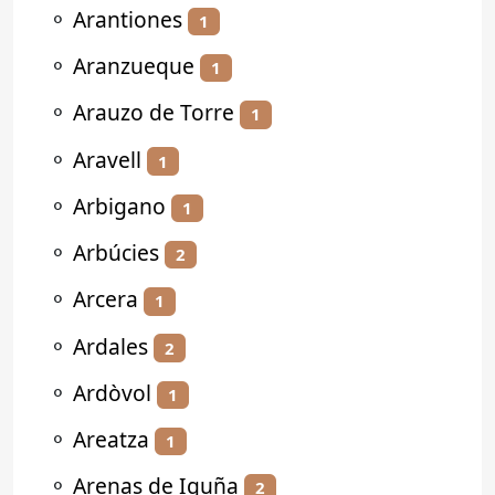
⚬
Arantiones
1
⚬
Aranzueque
1
⚬
Arauzo de Torre
1
⚬
Aravell
1
⚬
Arbigano
1
⚬
Arbúcies
2
⚬
Arcera
1
⚬
Ardales
2
⚬
Ardòvol
1
⚬
Areatza
1
⚬
Arenas de Iguña
2