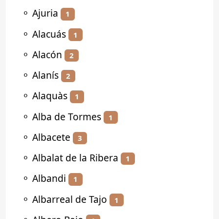
⚬
Ajuria
1
⚬
Alacuás
1
⚬
Alacón
2
⚬
Alanís
2
⚬
Alaquàs
1
⚬
Alba de Tormes
1
⚬
Albacete
3
⚬
Albalat de la Ribera
1
⚬
Albandi
1
⚬
Albarreal de Tajo
1