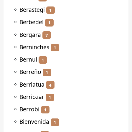
⚬
Berastegi
1
⚬
Berbedel
1
⚬
Bergara
7
⚬
Berninches
1
⚬
Bernui
1
⚬
Berreño
1
⚬
Berriatua
4
⚬
Berriozar
1
⚬
Berrobi
1
⚬
Bienvenida
1