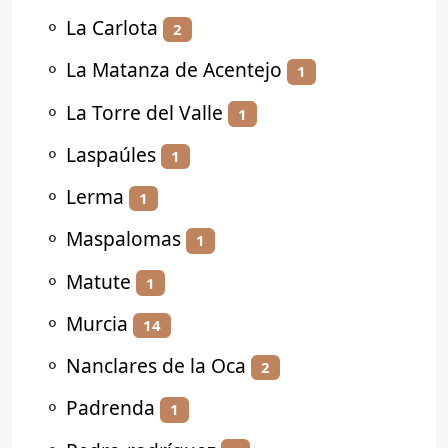
⚬
La Carlota
2
⚬
La Matanza de Acentejo
1
⚬
La Torre del Valle
1
⚬
Laspaúles
1
⚬
Lerma
1
⚬
Maspalomas
1
⚬
Matute
1
⚬
Murcia
14
⚬
Nanclares de la Oca
2
⚬
Padrenda
1