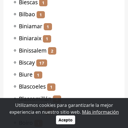
⚬
Biescas
1
⚬
Bilbao
1
⚬
Biniamar
1
⚬
Biniaraix
1
⚬
Binissalem
2
⚬
Biscay
17
⚬
Biure
1
⚬
Blascoeles
1
⚬
Blascomillán
2
Utilizamos cookies para garantizarle la mejor
⚬
Bocairent
2
experiencia en nuestro sitio web.
Más información
Acepto
⚬
Boiro
1