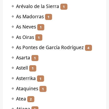
⚬
Arévalo de la Sierra
1
⚬
As Madorras
1
⚬
As Neves
1
⚬
As Oiras
1
⚬
As Pontes de García Rodríguez
4
⚬
Asarta
1
⚬
Astell
1
⚬
Asterrika
1
⚬
Ataquines
1
⚬
Atea
2
⚬
Atiaga