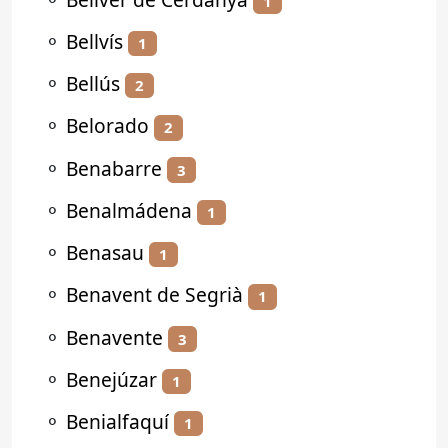
1
⚬
Bellvís
1
⚬
Bellús
2
⚬
Belorado
2
⚬
Benabarre
3
⚬
Benalmádena
1
⚬
Benasau
1
⚬
Benavent de Segrià
1
⚬
Benavente
3
⚬
Benejúzar
1
⚬
Benialfaquí
1