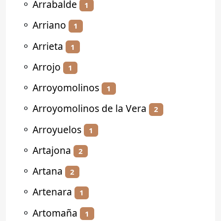
⚬
Arrabalde
1
⚬
Arriano
1
⚬
Arrieta
1
⚬
Arrojo
1
⚬
Arroyomolinos
1
⚬
Arroyomolinos de la Vera
2
⚬
Arroyuelos
1
⚬
Artajona
2
⚬
Artana
2
⚬
Artenara
1
⚬
Artomaña
1