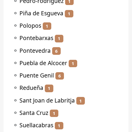
⚬
Pedro-rodríguez
1
⚬
Piña de Esgueva
1
⚬
Polopos
1
⚬
Pontebarxas
1
⚬
Pontevedra
6
⚬
Puebla de Alcocer
1
⚬
Puente Genil
6
⚬
Redueña
1
⚬
Sant Joan de Labritja
1
⚬
Santa Cruz
1
⚬
Suellacabras
1