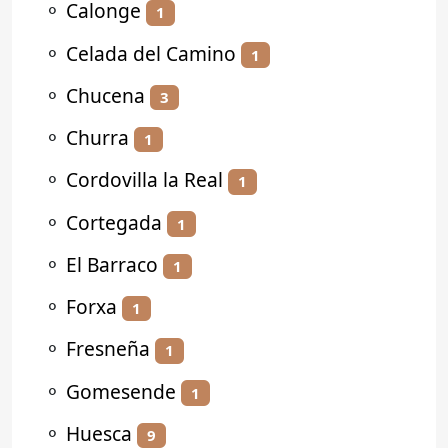
⚬
Calonge
1
⚬
Celada del Camino
1
⚬
Chucena
3
⚬
Churra
1
⚬
Cordovilla la Real
1
⚬
Cortegada
1
⚬
El Barraco
1
⚬
Forxa
1
⚬
Fresneña
1
⚬
Gomesende
1
⚬
Huesca
9