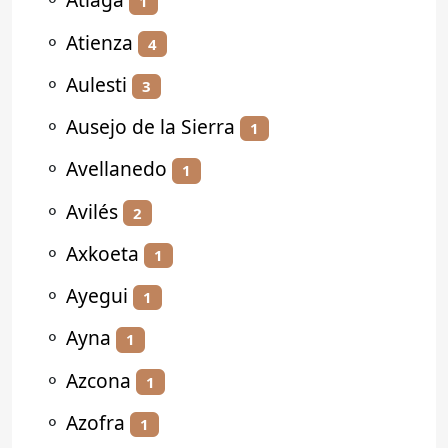
1
⚬
Atienza
4
⚬
Aulesti
3
⚬
Ausejo de la Sierra
1
⚬
Avellanedo
1
⚬
Avilés
2
⚬
Axkoeta
1
⚬
Ayegui
1
⚬
Ayna
1
⚬
Azcona
1
⚬
Azofra
1