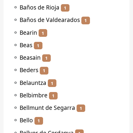
⚬
Baños de Rioja
1
⚬
Baños de Valdearados
1
⚬
Bearin
1
⚬
Beas
1
⚬
Beasain
1
⚬
Beders
1
⚬
Belauntza
1
⚬
Belbimbre
1
⚬
Bellmunt de Segarra
1
⚬
Bello
1
⚬
Bellver de Cerdanya