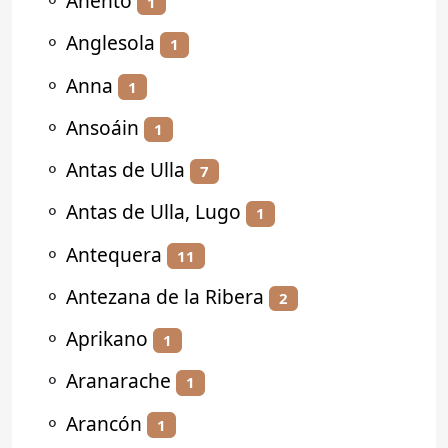
⚬
Anento
1
⚬
Anglesola
1
⚬
Anna
1
⚬
Ansoáin
1
⚬
Antas de Ulla
7
⚬
Antas de Ulla, Lugo
1
⚬
Antequera
11
⚬
Antezana de la Ribera
2
⚬
Aprikano
1
⚬
Aranarache
1
⚬
Arancón
1