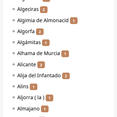
⚬
Algeciras
2
⚬
Algimia de Almonacid
1
⚬
Algorfa
2
⚬
Algámitas
1
⚬
Alhama de Murcia
1
⚬
Alicante
2
⚬
Alija del Infantado
2
⚬
Alins
1
⚬
Aljorra ( la )
1
⚬
Almajano
1