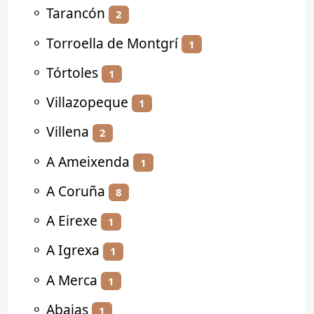
⚬
Tarancón
2
⚬
Torroella de Montgrí
1
⚬
Tórtoles
1
⚬
Villazopeque
1
⚬
Villena
2
⚬
A Ameixenda
1
⚬
A Coruña
8
⚬
A Eirexe
1
⚬
A Igrexa
1
⚬
A Merca
1
⚬
Abajas
1