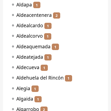
⚬
Aldapa
1
⚬
Aldeacentenera
2
⚬
Aldealcardo
1
⚬
Aldealcorvo
1
⚬
Aldeaquemada
1
⚬
Aldeatejada
1
⚬
Aldecueva
1
⚬
Aldehuela del Rincón
1
⚬
Alegia
1
⚬
Algaida
1
⚬
Algarrobo
2