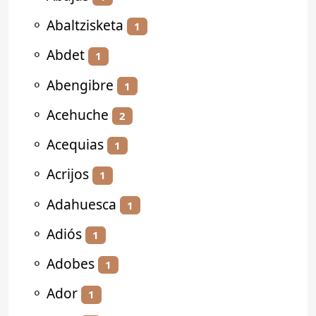
⚬
Abaltzisketa
1
⚬
Abdet
1
⚬
Abengibre
1
⚬
Acehuche
2
⚬
Acequias
1
⚬
Acrijos
1
⚬
Adahuesca
1
⚬
Adiós
1
⚬
Adobes
1
⚬
Ador
1