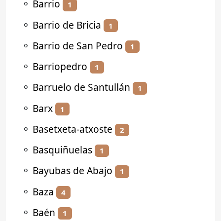
⚬
Barrio
1
⚬
Barrio de Bricia
1
⚬
Barrio de San Pedro
1
⚬
Barriopedro
1
⚬
Barruelo de Santullán
1
⚬
Barx
1
⚬
Basetxeta-atxoste
2
⚬
Basquiñuelas
1
⚬
Bayubas de Abajo
1
⚬
Baza
4
⚬
Baén
1