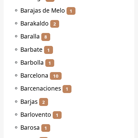
⚬
Barajas de Melo
1
⚬
Barakaldo
2
⚬
Baralla
8
⚬
Barbate
1
⚬
Barbolla
1
⚬
Barcelona
10
⚬
Barcenaciones
1
⚬
Barjas
2
⚬
Barlovento
1
⚬
Barosa
1