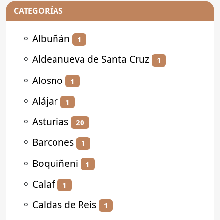
CATEGORÍAS
⚬
Albuñán
1
⚬
Aldeanueva de Santa Cruz
1
⚬
Alosno
1
⚬
Alájar
1
⚬
Asturias
20
⚬
Barcones
1
⚬
Boquiñeni
1
⚬
Calaf
1
⚬
Caldas de Reis
1