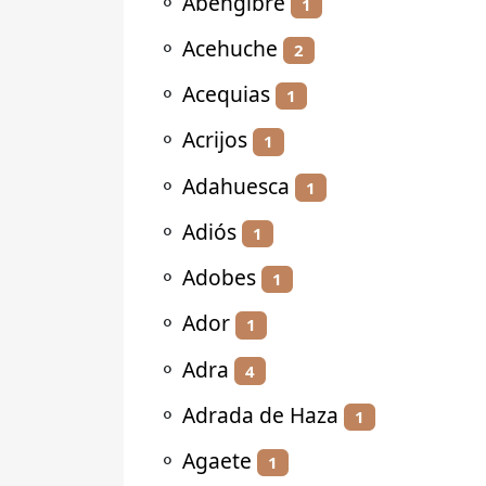
⚬
Abengibre
1
⚬
Acehuche
2
⚬
Acequias
1
⚬
Acrijos
1
⚬
Adahuesca
1
⚬
Adiós
1
⚬
Adobes
1
⚬
Ador
1
⚬
Adra
4
⚬
Adrada de Haza
1
⚬
Agaete
1