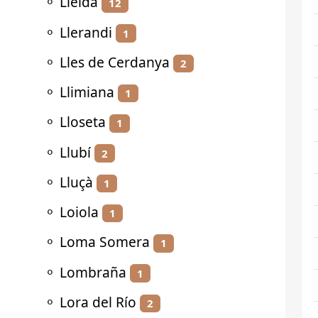
⚬
Lleida
12
⚬
Llerandi
1
⚬
Lles de Cerdanya
2
⚬
Llimiana
1
⚬
Lloseta
1
⚬
Llubí
2
⚬
Lluçà
1
⚬
Loiola
1
⚬
Loma Somera
1
⚬
Lombraña
1
⚬
Lora del Río
2