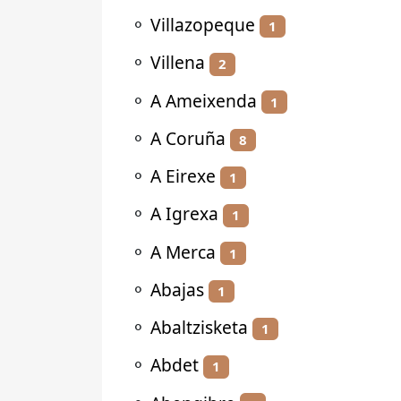
⚬
Villazopeque
1
⚬
Villena
2
⚬
A Ameixenda
1
⚬
A Coruña
8
⚬
A Eirexe
1
⚬
A Igrexa
1
⚬
A Merca
1
⚬
Abajas
1
⚬
Abaltzisketa
1
⚬
Abdet
1