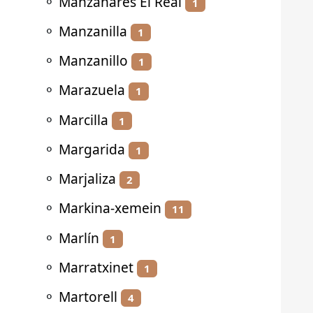
⚬
Manzanares El Real
1
⚬
Manzanilla
1
⚬
Manzanillo
1
⚬
Marazuela
1
⚬
Marcilla
1
⚬
Margarida
1
⚬
Marjaliza
2
⚬
Markina-xemein
11
⚬
Marlín
1
⚬
Marratxinet
1
⚬
Martorell
4