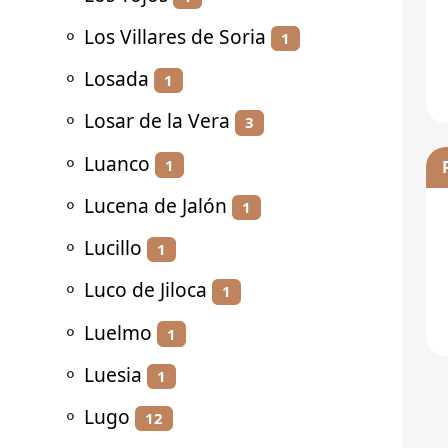
⚬
Los Villares de Soria
1
⚬
Losada
1
⚬
Losar de la Vera
3
⚬
Luanco
1
⚬
Lucena de Jalón
1
⚬
Lucillo
1
⚬
Luco de Jiloca
1
⚬
Luelmo
1
⚬
Luesia
1
⚬
Lugo
12