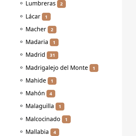
⚬
Lumbreras
2
⚬
Lácar
1
⚬
Macher
2
⚬
Madaria
1
⚬
Madrid
31
⚬
Madrigalejo del Monte
1
⚬
Mahide
1
⚬
Mahón
4
⚬
Malaguilla
1
⚬
Malcocinado
1
⚬
Mallabia
4