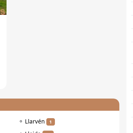
⚬
Llarvén
1