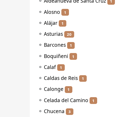
⚬
Aldeanueva de Santa Cruz
1
⚬
Alosno
1
⚬
Alájar
1
⚬
Asturias
20
⚬
Barcones
1
⚬
Boquiñeni
1
⚬
Calaf
1
⚬
Caldas de Reis
1
⚬
Calonge
1
⚬
Celada del Camino
1
⚬
Chucena
3