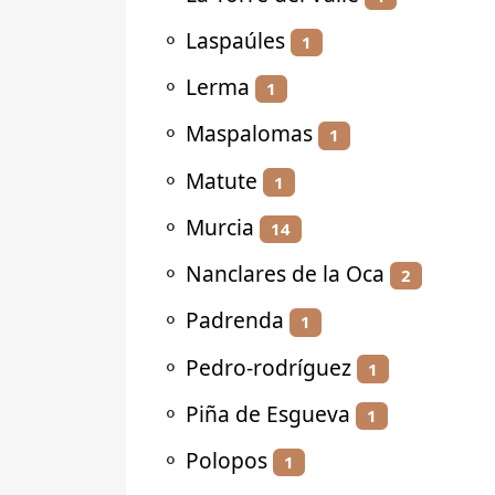
⚬
Laspaúles
1
⚬
Lerma
1
⚬
Maspalomas
1
⚬
Matute
1
⚬
Murcia
14
⚬
Nanclares de la Oca
2
⚬
Padrenda
1
⚬
Pedro-rodríguez
1
⚬
Piña de Esgueva
1
⚬
Polopos
1