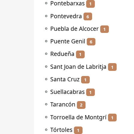
⚬
Pontebarxas
1
⚬
Pontevedra
6
⚬
Puebla de Alcocer
1
⚬
Puente Genil
6
⚬
Redueña
1
⚬
Sant Joan de Labritja
1
⚬
Santa Cruz
1
⚬
Suellacabras
1
⚬
Tarancón
2
⚬
Torroella de Montgrí
1
⚬
Tórtoles
1