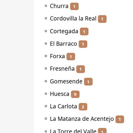
⚬
Churra
1
⚬
Cordovilla la Real
1
⚬
Cortegada
1
⚬
El Barraco
1
⚬
Forxa
1
⚬
Fresneña
1
⚬
Gomesende
1
⚬
Huesca
9
⚬
La Carlota
2
⚬
La Matanza de Acentejo
1
⚬
La Torre del Valle
1