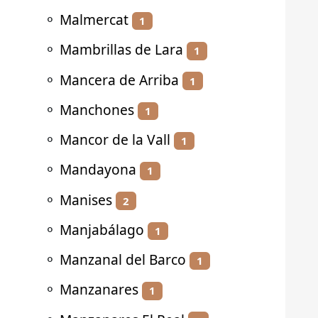
⚬
Malmercat
1
⚬
Mambrillas de Lara
1
⚬
Mancera de Arriba
1
⚬
Manchones
1
⚬
Mancor de la Vall
1
⚬
Mandayona
1
⚬
Manises
2
⚬
Manjabálago
1
⚬
Manzanal del Barco
1
⚬
Manzanares
1