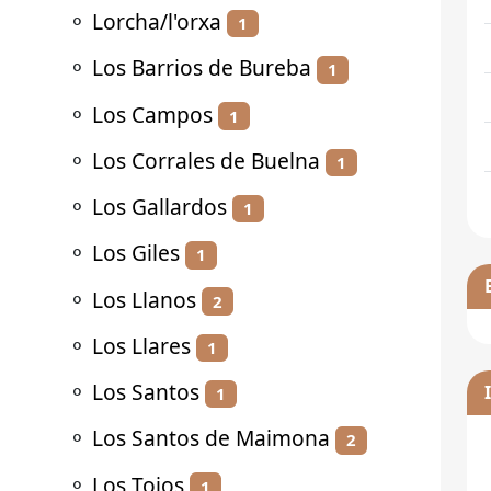
⚬
Lorcha/l'orxa
1
⚬
Los Barrios de Bureba
1
⚬
Los Campos
1
⚬
Los Corrales de Buelna
1
⚬
Los Gallardos
1
⚬
Los Giles
1
⚬
Los Llanos
2
⚬
Los Llares
1
⚬
Los Santos
1
⚬
Los Santos de Maimona
2
⚬
Los Tojos
1