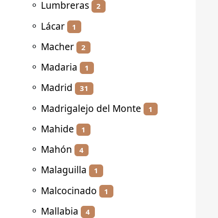
⚬
Lumbreras
2
⚬
Lácar
1
⚬
Macher
2
⚬
Madaria
1
⚬
Madrid
31
⚬
Madrigalejo del Monte
1
⚬
Mahide
1
⚬
Mahón
4
⚬
Malaguilla
1
⚬
Malcocinado
1
⚬
Mallabia
4