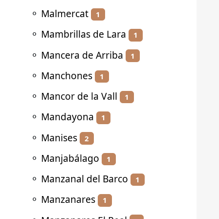
⚬
Malmercat
1
⚬
Mambrillas de Lara
1
⚬
Mancera de Arriba
1
⚬
Manchones
1
⚬
Mancor de la Vall
1
⚬
Mandayona
1
⚬
Manises
2
⚬
Manjabálago
1
⚬
Manzanal del Barco
1
⚬
Manzanares
1