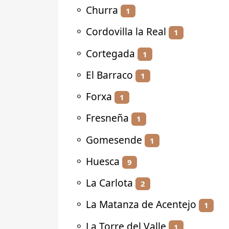
⚬
Churra
1
⚬
Cordovilla la Real
1
⚬
Cortegada
1
⚬
El Barraco
1
⚬
Forxa
1
⚬
Fresneña
1
⚬
Gomesende
1
⚬
Huesca
9
⚬
La Carlota
2
⚬
La Matanza de Acentejo
1
⚬
La Torre del Valle
1