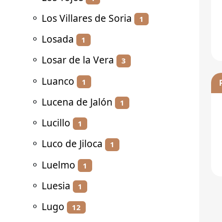
⚬
Los Villares de Soria
1
⚬
Losada
1
⚬
Losar de la Vera
3
⚬
Luanco
1
⚬
Lucena de Jalón
1
⚬
Lucillo
1
⚬
Luco de Jiloca
1
⚬
Luelmo
1
⚬
Luesia
1
⚬
Lugo
12