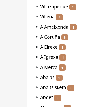
⚬
Villazopeque
1
⚬
Villena
2
⚬
A Ameixenda
1
⚬
A Coruña
8
⚬
A Eirexe
1
⚬
A Igrexa
1
⚬
A Merca
1
⚬
Abajas
1
⚬
Abaltzisketa
1
⚬
Abdet
1