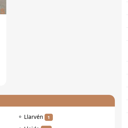
⚬
Llarvén
1