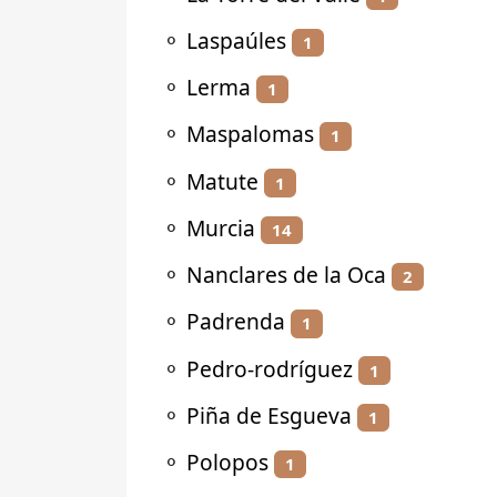
⚬
Laspaúles
1
⚬
Lerma
1
⚬
Maspalomas
1
⚬
Matute
1
⚬
Murcia
14
⚬
Nanclares de la Oca
2
⚬
Padrenda
1
⚬
Pedro-rodríguez
1
⚬
Piña de Esgueva
1
⚬
Polopos
1