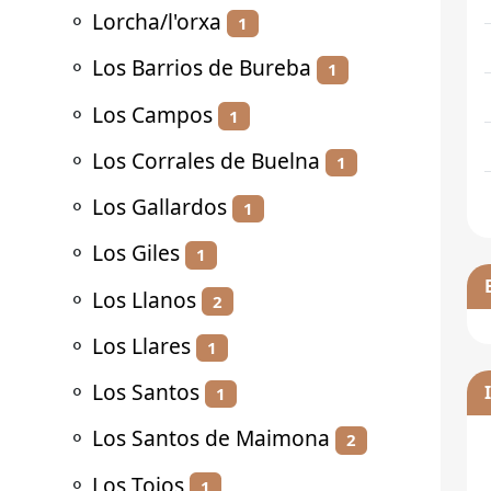
⚬
Lorcha/l'orxa
1
⚬
Los Barrios de Bureba
1
⚬
Los Campos
1
⚬
Los Corrales de Buelna
1
⚬
Los Gallardos
1
⚬
Los Giles
1
⚬
Los Llanos
2
⚬
Los Llares
1
⚬
Los Santos
1
⚬
Los Santos de Maimona
2
⚬
Los Tojos
1