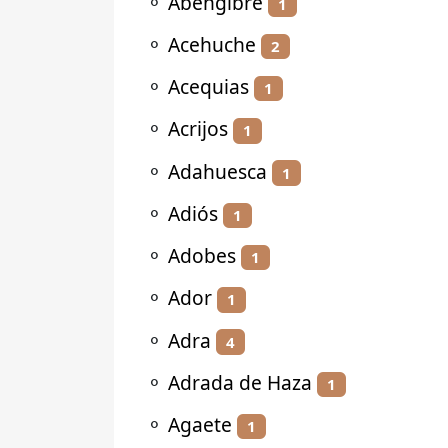
⚬
Abengibre
1
⚬
Acehuche
2
⚬
Acequias
1
⚬
Acrijos
1
⚬
Adahuesca
1
⚬
Adiós
1
⚬
Adobes
1
⚬
Ador
1
⚬
Adra
4
⚬
Adrada de Haza
1
⚬
Agaete
1