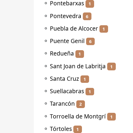
⚬
Pontebarxas
1
⚬
Pontevedra
6
⚬
Puebla de Alcocer
1
⚬
Puente Genil
6
⚬
Redueña
1
⚬
Sant Joan de Labritja
1
⚬
Santa Cruz
1
⚬
Suellacabras
1
⚬
Tarancón
2
⚬
Torroella de Montgrí
1
⚬
Tórtoles
1