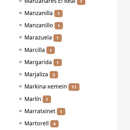
⚬
Manzanares El Real
1
⚬
Manzanilla
1
⚬
Manzanillo
1
⚬
Marazuela
1
⚬
Marcilla
1
⚬
Margarida
1
⚬
Marjaliza
2
⚬
Markina-xemein
11
⚬
Marlín
1
⚬
Marratxinet
1
⚬
Martorell
4