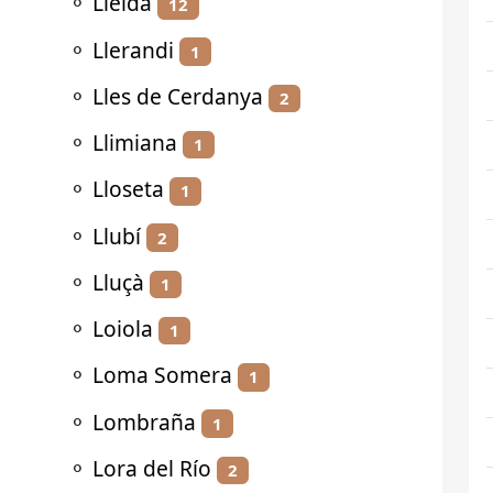
⚬
Lleida
12
⚬
Llerandi
1
⚬
Lles de Cerdanya
2
⚬
Llimiana
1
⚬
Lloseta
1
⚬
Llubí
2
⚬
Lluçà
1
⚬
Loiola
1
⚬
Loma Somera
1
⚬
Lombraña
1
⚬
Lora del Río
2