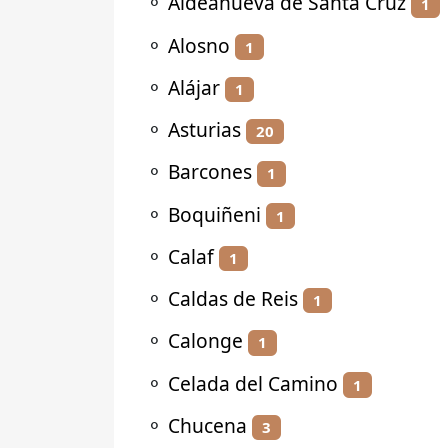
⚬
Aldeanueva de Santa Cruz
1
⚬
Alosno
1
⚬
Alájar
1
⚬
Asturias
20
⚬
Barcones
1
⚬
Boquiñeni
1
⚬
Calaf
1
⚬
Caldas de Reis
1
⚬
Calonge
1
⚬
Celada del Camino
1
⚬
Chucena
3