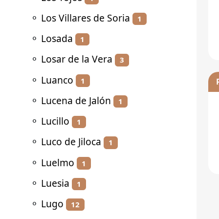
⚬
Los Villares de Soria
1
⚬
Losada
1
⚬
Losar de la Vera
3
⚬
Luanco
1
⚬
Lucena de Jalón
1
⚬
Lucillo
1
⚬
Luco de Jiloca
1
⚬
Luelmo
1
⚬
Luesia
1
⚬
Lugo
12