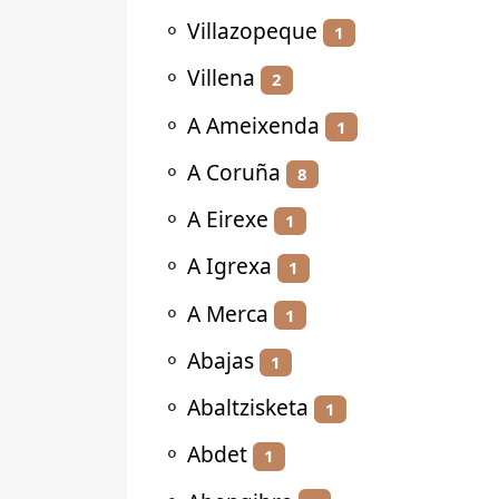
⚬
Villazopeque
1
⚬
Villena
2
⚬
A Ameixenda
1
⚬
A Coruña
8
⚬
A Eirexe
1
⚬
A Igrexa
1
⚬
A Merca
1
⚬
Abajas
1
⚬
Abaltzisketa
1
⚬
Abdet
1