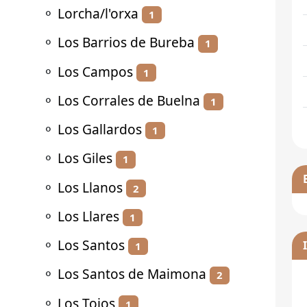
⚬
Lorcha/l'orxa
1
⚬
Los Barrios de Bureba
1
⚬
Los Campos
1
⚬
Los Corrales de Buelna
1
⚬
Los Gallardos
1
⚬
Los Giles
1
⚬
Los Llanos
2
⚬
Los Llares
1
⚬
Los Santos
1
⚬
Los Santos de Maimona
2
⚬
Los Tojos
1