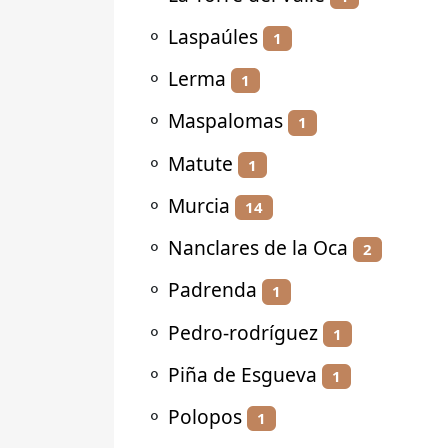
⚬
Laspaúles
1
⚬
Lerma
1
⚬
Maspalomas
1
⚬
Matute
1
⚬
Murcia
14
⚬
Nanclares de la Oca
2
⚬
Padrenda
1
⚬
Pedro-rodríguez
1
⚬
Piña de Esgueva
1
⚬
Polopos
1