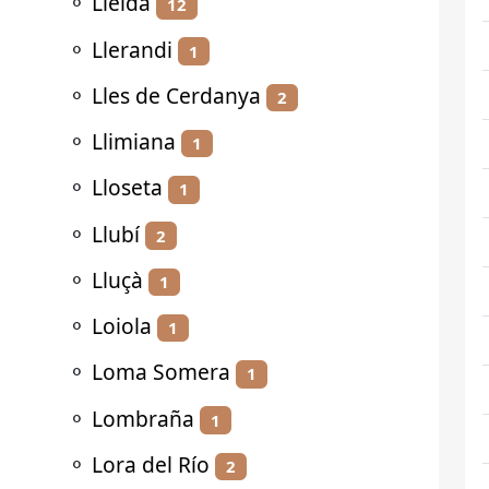
⚬
Lleida
12
⚬
Llerandi
1
⚬
Lles de Cerdanya
2
⚬
Llimiana
1
⚬
Lloseta
1
⚬
Llubí
2
⚬
Lluçà
1
⚬
Loiola
1
⚬
Loma Somera
1
⚬
Lombraña
1
⚬
Lora del Río
2