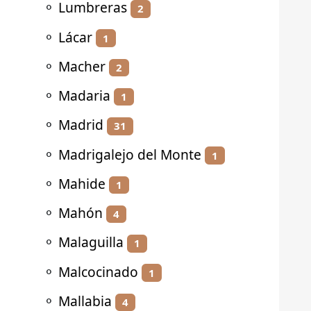
⚬
Lumbreras
2
⚬
Lácar
1
⚬
Macher
2
⚬
Madaria
1
⚬
Madrid
31
⚬
Madrigalejo del Monte
1
⚬
Mahide
1
⚬
Mahón
4
⚬
Malaguilla
1
⚬
Malcocinado
1
⚬
Mallabia
4