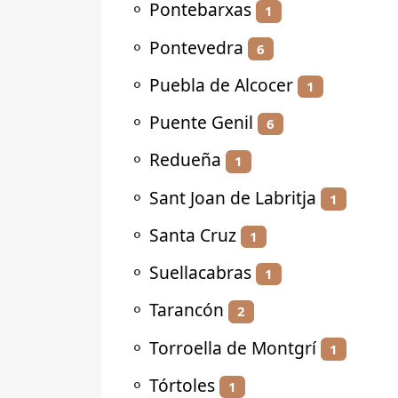
⚬
Pontebarxas
1
⚬
Pontevedra
6
⚬
Puebla de Alcocer
1
⚬
Puente Genil
6
⚬
Redueña
1
⚬
Sant Joan de Labritja
1
⚬
Santa Cruz
1
⚬
Suellacabras
1
⚬
Tarancón
2
⚬
Torroella de Montgrí
1
⚬
Tórtoles
1