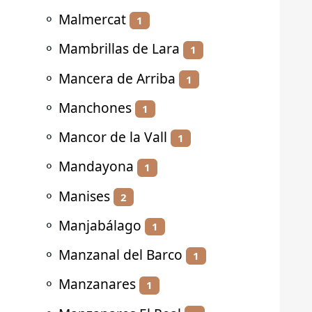
⚬
Malmercat
1
⚬
Mambrillas de Lara
1
⚬
Mancera de Arriba
1
⚬
Manchones
1
⚬
Mancor de la Vall
1
⚬
Mandayona
1
⚬
Manises
2
⚬
Manjabálago
1
⚬
Manzanal del Barco
1
⚬
Manzanares
1