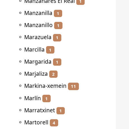
⚬
Manzanares El Real
1
⚬
Manzanilla
1
⚬
Manzanillo
1
⚬
Marazuela
1
⚬
Marcilla
1
⚬
Margarida
1
⚬
Marjaliza
2
⚬
Markina-xemein
11
⚬
Marlín
1
⚬
Marratxinet
1
⚬
Martorell
4