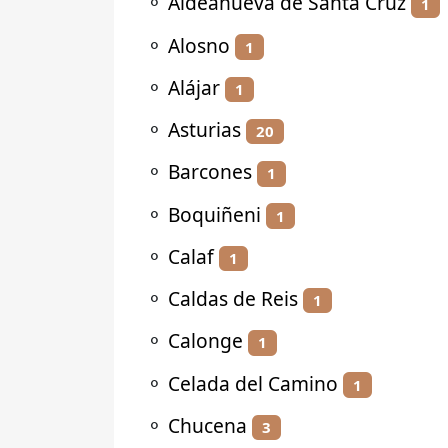
⚬
Aldeanueva de Santa Cruz
1
⚬
Alosno
1
⚬
Alájar
1
⚬
Asturias
20
⚬
Barcones
1
⚬
Boquiñeni
1
⚬
Calaf
1
⚬
Caldas de Reis
1
⚬
Calonge
1
⚬
Celada del Camino
1
⚬
Chucena
3