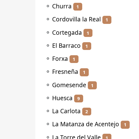
⚬
Churra
1
⚬
Cordovilla la Real
1
⚬
Cortegada
1
⚬
El Barraco
1
⚬
Forxa
1
⚬
Fresneña
1
⚬
Gomesende
1
⚬
Huesca
9
⚬
La Carlota
2
⚬
La Matanza de Acentejo
1
⚬
La Torre del Valle
1