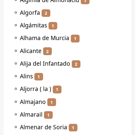
1
⚬
Algorfa
2
⚬
Algámitas
1
⚬
Alhama de Murcia
1
⚬
Alicante
2
⚬
Alija del Infantado
2
⚬
Alins
1
⚬
Aljorra ( la )
1
⚬
Almajano
1
⚬
Almarail
1
⚬
Almenar de Soria
1