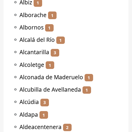
⚬
Albiz
1
⚬
Alborache
1
⚬
Albornos
1
⚬
Alcalá del Río
1
⚬
Alcantarilla
3
⚬
Alcoletge
1
⚬
Alconada de Maderuelo
1
⚬
Alcubilla de Avellaneda
1
⚬
Alcúdia
3
⚬
Aldapa
1
⚬
Aldeacentenera
2