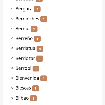
⚬
Bergara
7
⚬
Berninches
1
⚬
Bernui
1
⚬
Berreño
1
⚬
Berriatua
4
⚬
Berriozar
1
⚬
Berrobi
1
⚬
Bienvenida
1
⚬
Biescas
1
⚬
Bilbao
1