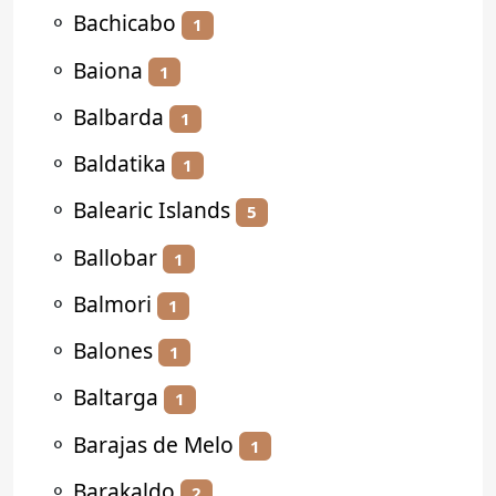
⚬
Bachicabo
1
⚬
Baiona
1
⚬
Balbarda
1
⚬
Baldatika
1
⚬
Balearic Islands
5
⚬
Ballobar
1
⚬
Balmori
1
⚬
Balones
1
⚬
Baltarga
1
⚬
Barajas de Melo
1
⚬
Barakaldo
2