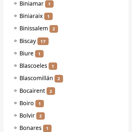
⚬
Biniamar
1
⚬
Biniaraix
1
⚬
Binissalem
2
⚬
Biscay
17
⚬
Biure
1
⚬
Blascoeles
1
⚬
Blascomillán
2
⚬
Bocairent
2
⚬
Boiro
1
⚬
Bolvir
2
⚬
Bonares
1