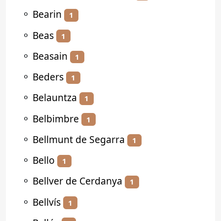
⚬
Bearin
1
⚬
Beas
1
⚬
Beasain
1
⚬
Beders
1
⚬
Belauntza
1
⚬
Belbimbre
1
⚬
Bellmunt de Segarra
1
⚬
Bello
1
⚬
Bellver de Cerdanya
1
⚬
Bellvís
1