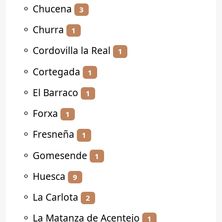
⚬
Chucena
3
⚬
Churra
1
⚬
Cordovilla la Real
1
⚬
Cortegada
1
⚬
El Barraco
1
⚬
Forxa
1
⚬
Fresneña
1
⚬
Gomesende
1
⚬
Huesca
9
⚬
La Carlota
2
⚬
La Matanza de Acentejo
1