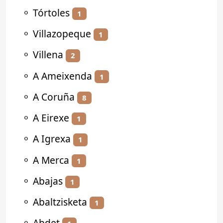
⚬
Tórtoles
1
⚬
Villazopeque
1
⚬
Villena
2
⚬
A Ameixenda
1
⚬
A Coruña
8
⚬
A Eirexe
1
⚬
A Igrexa
1
⚬
A Merca
1
⚬
Abajas
1
⚬
Abaltzisketa
1
⚬
Abdet