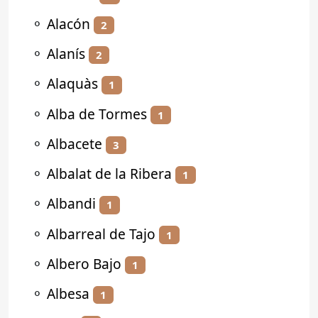
⚬
Alacón
2
⚬
Alanís
2
⚬
Alaquàs
1
⚬
Alba de Tormes
1
⚬
Albacete
3
⚬
Albalat de la Ribera
1
⚬
Albandi
1
⚬
Albarreal de Tajo
1
⚬
Albero Bajo
1
⚬
Albesa
1