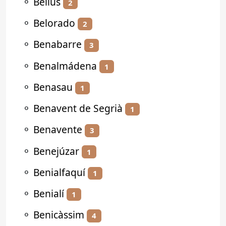
⚬
Bellús
2
⚬
Belorado
2
⚬
Benabarre
3
⚬
Benalmádena
1
⚬
Benasau
1
⚬
Benavent de Segrià
1
⚬
Benavente
3
⚬
Benejúzar
1
⚬
Benialfaquí
1
⚬
Benialí
1
⚬
Benicàssim
4