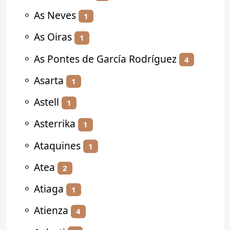
⚬
As Neves
1
⚬
As Oiras
1
⚬
As Pontes de García Rodríguez
4
⚬
Asarta
1
⚬
Astell
1
⚬
Asterrika
1
⚬
Ataquines
1
⚬
Atea
2
⚬
Atiaga
1
⚬
Atienza
4