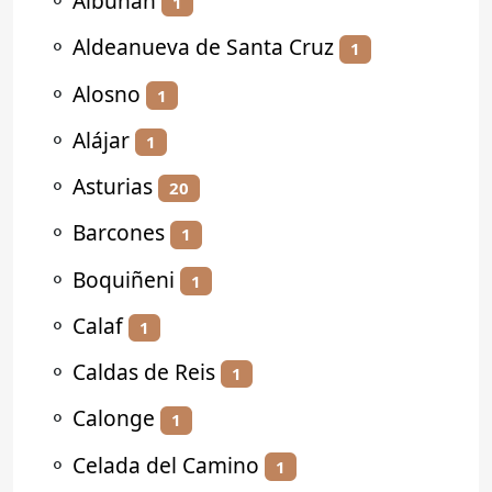
⚬
Albuñán
1
⚬
Aldeanueva de Santa Cruz
1
⚬
Alosno
1
⚬
Alájar
1
⚬
Asturias
20
⚬
Barcones
1
⚬
Boquiñeni
1
⚬
Calaf
1
⚬
Caldas de Reis
1
⚬
Calonge
1
⚬
Celada del Camino
1