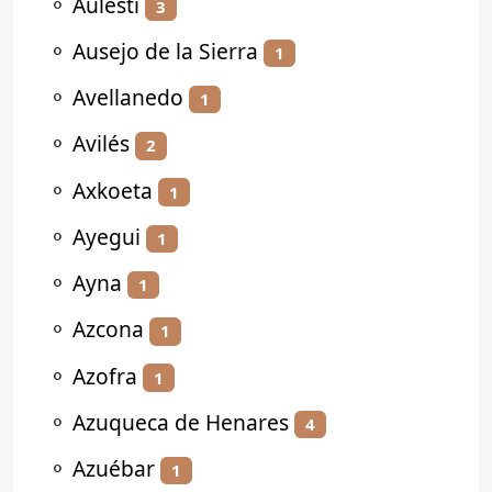
⚬
Aulesti
3
⚬
Ausejo de la Sierra
1
⚬
Avellanedo
1
⚬
Avilés
2
⚬
Axkoeta
1
⚬
Ayegui
1
⚬
Ayna
1
⚬
Azcona
1
⚬
Azofra
1
⚬
Azuqueca de Henares
4
⚬
Azuébar
1