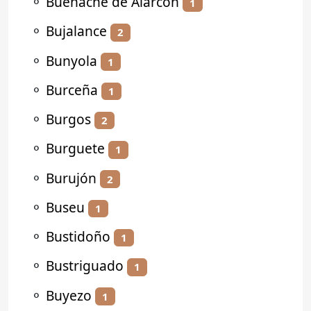
⚬
Buenache de Alarcón
1
⚬
Bujalance
2
⚬
Bunyola
1
⚬
Burceña
1
⚬
Burgos
2
⚬
Burguete
1
⚬
Burujón
2
⚬
Buseu
1
⚬
Bustidoño
1
⚬
Bustriguado
1
⚬
Buyezo
1