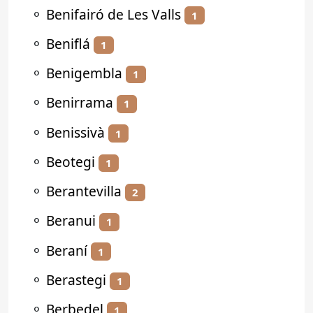
⚬
Benifairó de Les Valls
1
⚬
Beniflá
1
⚬
Benigembla
1
⚬
Benirrama
1
⚬
Benissivà
1
⚬
Beotegi
1
⚬
Berantevilla
2
⚬
Beranui
1
⚬
Beraní
1
⚬
Berastegi
1
⚬
Berbedel
1