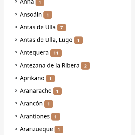
⚬
Anna
1
⚬
Ansoáin
1
⚬
Antas de Ulla
7
⚬
Antas de Ulla, Lugo
1
⚬
Antequera
11
⚬
Antezana de la Ribera
2
⚬
Aprikano
1
⚬
Aranarache
1
⚬
Arancón
1
⚬
Arantiones
1
⚬
Aranzueque
1