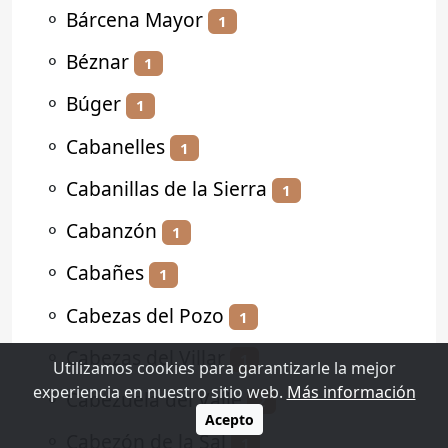
⚬
Bárcena Mayor
1
⚬
Béznar
1
⚬
Búger
1
⚬
Cabanelles
1
⚬
Cabanillas de la Sierra
1
⚬
Cabanzón
1
⚬
Cabañes
1
⚬
Cabezas del Pozo
1
⚬
Cabezas del Villar
1
Utilizamos cookies para garantizarle la mejor
experiencia en nuestro sitio web.
Más información
⚬
Cabezuela del Valle
2
Acepto
⚬
Cabezón de la Sal
1