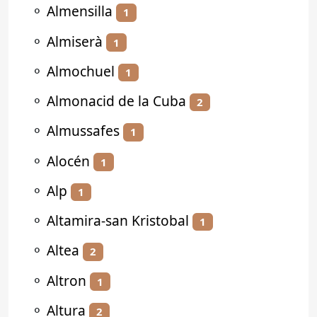
⚬
Almensilla
1
⚬
Almiserà
1
⚬
Almochuel
1
⚬
Almonacid de la Cuba
2
⚬
Almussafes
1
⚬
Alocén
1
⚬
Alp
1
⚬
Altamira-san Kristobal
1
⚬
Altea
2
⚬
Altron
1
⚬
Altura
2