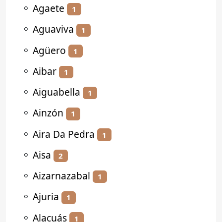
⚬
Agaete
1
⚬
Aguaviva
1
⚬
Agüero
1
⚬
Aibar
1
⚬
Aiguabella
1
⚬
Ainzón
1
⚬
Aira Da Pedra
1
⚬
Aisa
2
⚬
Aizarnazabal
1
⚬
Ajuria
1
⚬
Alacuás
1