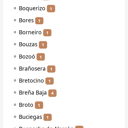
⚬
Boquerizo
1
⚬
Bores
1
⚬
Borneiro
1
⚬
Bouzas
1
⚬
Bozoó
1
⚬
Brañosera
1
⚬
Bretocino
1
⚬
Breña Baja
4
⚬
Broto
1
⚬
Buciegas
1