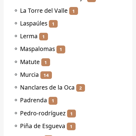
⚬
La Torre del Valle
1
⚬
Laspaúles
1
⚬
Lerma
1
⚬
Maspalomas
1
⚬
Matute
1
⚬
Murcia
14
⚬
Nanclares de la Oca
2
⚬
Padrenda
1
⚬
Pedro-rodríguez
1
⚬
Piña de Esgueva
1