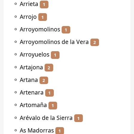
⚬
Arrieta
1
⚬
Arrojo
1
⚬
Arroyomolinos
1
⚬
Arroyomolinos de la Vera
2
⚬
Arroyuelos
1
⚬
Artajona
2
⚬
Artana
2
⚬
Artenara
1
⚬
Artomaña
1
⚬
Arévalo de la Sierra
1
⚬
As Madorras
1