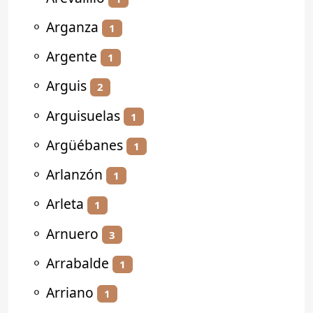
⚬
Arganza
1
⚬
Argente
1
⚬
Arguis
2
⚬
Arguisuelas
1
⚬
Argüébanes
1
⚬
Arlanzón
1
⚬
Arleta
1
⚬
Arnuero
3
⚬
Arrabalde
1
⚬
Arriano
1