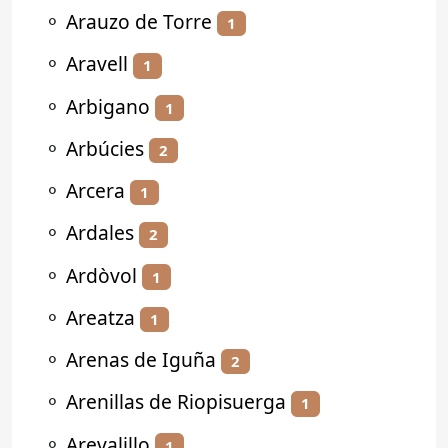
⚬
Arauzo de Torre
1
⚬
Aravell
1
⚬
Arbigano
1
⚬
Arbúcies
2
⚬
Arcera
1
⚬
Ardales
2
⚬
Ardòvol
1
⚬
Areatza
1
⚬
Arenas de Iguña
2
⚬
Arenillas de Riopisuerga
1
⚬
Arevalillo
1