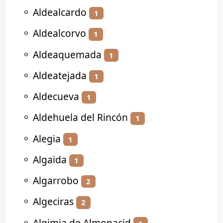
⚬
Aldealcardo
1
⚬
Aldealcorvo
1
⚬
Aldeaquemada
1
⚬
Aldeatejada
1
⚬
Aldecueva
1
⚬
Aldehuela del Rincón
1
⚬
Alegia
1
⚬
Algaida
1
⚬
Algarrobo
2
⚬
Algeciras
2
⚬
Algimia de Almonacid