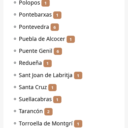
⚬
Polopos
1
⚬
Pontebarxas
1
⚬
Pontevedra
6
⚬
Puebla de Alcocer
1
⚬
Puente Genil
6
⚬
Redueña
1
⚬
Sant Joan de Labritja
1
⚬
Santa Cruz
1
⚬
Suellacabras
1
⚬
Tarancón
2
⚬
Torroella de Montgrí
1