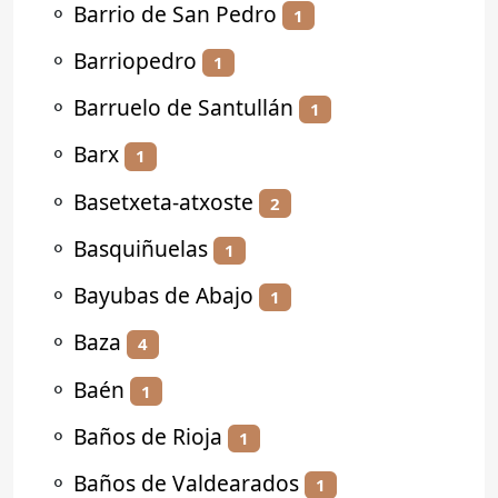
⚬
Barrio de San Pedro
1
⚬
Barriopedro
1
⚬
Barruelo de Santullán
1
⚬
Barx
1
⚬
Basetxeta-atxoste
2
⚬
Basquiñuelas
1
⚬
Bayubas de Abajo
1
⚬
Baza
4
⚬
Baén
1
⚬
Baños de Rioja
1
⚬
Baños de Valdearados
1