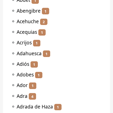
1
⚬
Abengibre
1
⚬
Acehuche
2
⚬
Acequias
1
⚬
Acrijos
1
⚬
Adahuesca
1
⚬
Adiós
1
⚬
Adobes
1
⚬
Ador
1
⚬
Adra
4
⚬
Adrada de Haza
1