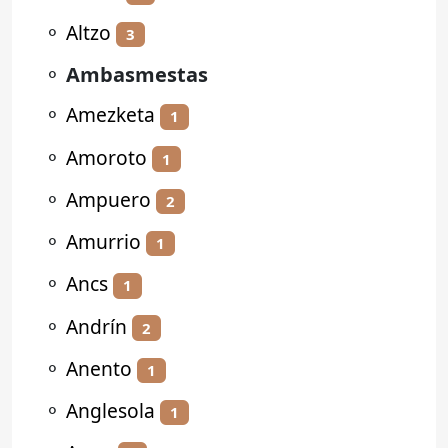
⚬
Altzo
3
⚬
Ambasmestas
⚬
Amezketa
1
⚬
Amoroto
1
⚬
Ampuero
2
⚬
Amurrio
1
⚬
Ancs
1
⚬
Andrín
2
⚬
Anento
1
⚬
Anglesola
1