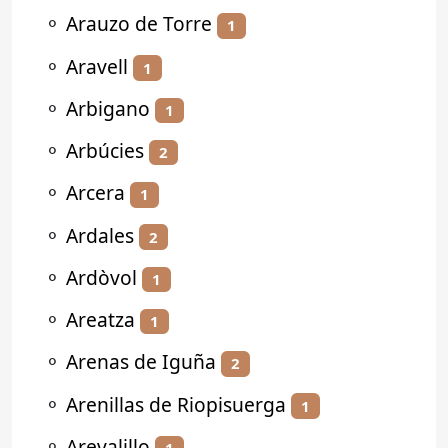
⚬
Arauzo de Torre
1
⚬
Aravell
1
⚬
Arbigano
1
⚬
Arbúcies
2
⚬
Arcera
1
⚬
Ardales
2
⚬
Ardòvol
1
⚬
Areatza
1
⚬
Arenas de Iguña
2
⚬
Arenillas de Riopisuerga
1
⚬
Arevalillo
1