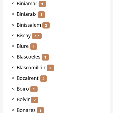
⚬
Biniamar
1
⚬
Biniaraix
1
⚬
Binissalem
2
⚬
Biscay
17
⚬
Biure
1
⚬
Blascoeles
1
⚬
Blascomillán
2
⚬
Bocairent
2
⚬
Boiro
1
⚬
Bolvir
2
⚬
Bonares
1