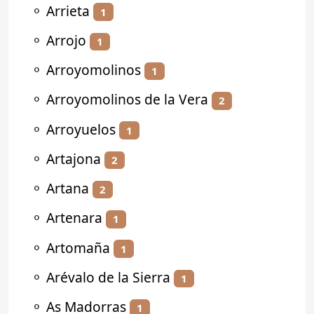
⚬
Arrieta
1
⚬
Arrojo
1
⚬
Arroyomolinos
1
⚬
Arroyomolinos de la Vera
2
⚬
Arroyuelos
1
⚬
Artajona
2
⚬
Artana
2
⚬
Artenara
1
⚬
Artomaña
1
⚬
Arévalo de la Sierra
1
⚬
As Madorras
1