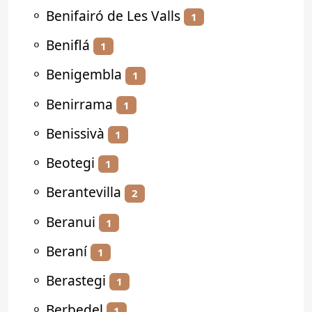
⚬
Benifairó de Les Valls
1
⚬
Beniflá
1
⚬
Benigembla
1
⚬
Benirrama
1
⚬
Benissivà
1
⚬
Beotegi
1
⚬
Berantevilla
2
⚬
Beranui
1
⚬
Beraní
1
⚬
Berastegi
1
⚬
Berbedel
1