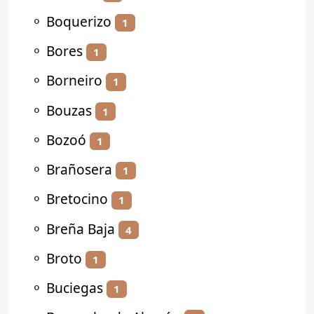
⚬
Boquerizo
1
⚬
Bores
1
⚬
Borneiro
1
⚬
Bouzas
1
⚬
Bozoó
1
⚬
Brañosera
1
⚬
Bretocino
1
⚬
Breña Baja
4
⚬
Broto
1
⚬
Buciegas
1