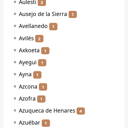
⚬
Aulesti
3
⚬
Ausejo de la Sierra
1
⚬
Avellanedo
1
⚬
Avilés
2
⚬
Axkoeta
1
⚬
Ayegui
1
⚬
Ayna
1
⚬
Azcona
1
⚬
Azofra
1
⚬
Azuqueca de Henares
4
⚬
Azuébar
1