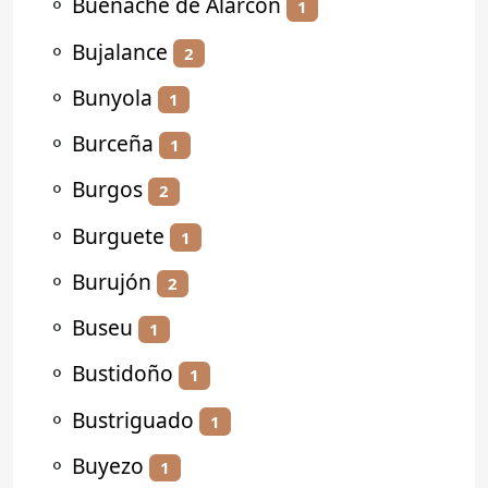
⚬
Buenache de Alarcón
1
⚬
Bujalance
2
⚬
Bunyola
1
⚬
Burceña
1
⚬
Burgos
2
⚬
Burguete
1
⚬
Burujón
2
⚬
Buseu
1
⚬
Bustidoño
1
⚬
Bustriguado
1
⚬
Buyezo
1