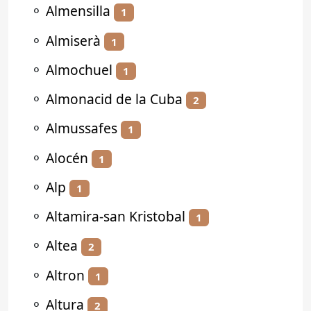
⚬
Almensilla
1
⚬
Almiserà
1
⚬
Almochuel
1
⚬
Almonacid de la Cuba
2
⚬
Almussafes
1
⚬
Alocén
1
⚬
Alp
1
⚬
Altamira-san Kristobal
1
⚬
Altea
2
⚬
Altron
1
⚬
Altura
2