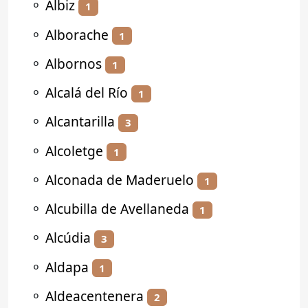
⚬
Albiz
1
⚬
Alborache
1
⚬
Albornos
1
⚬
Alcalá del Río
1
⚬
Alcantarilla
3
⚬
Alcoletge
1
⚬
Alconada de Maderuelo
1
⚬
Alcubilla de Avellaneda
1
⚬
Alcúdia
3
⚬
Aldapa
1
⚬
Aldeacentenera
2