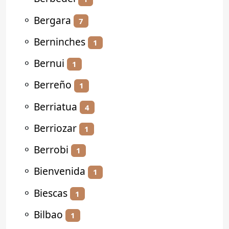
⚬
Bergara
7
⚬
Berninches
1
⚬
Bernui
1
⚬
Berreño
1
⚬
Berriatua
4
⚬
Berriozar
1
⚬
Berrobi
1
⚬
Bienvenida
1
⚬
Biescas
1
⚬
Bilbao
1