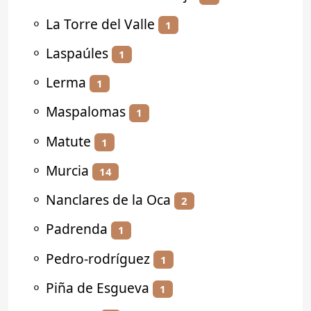
⚬
La Torre del Valle
1
⚬
Laspaúles
1
⚬
Lerma
1
⚬
Maspalomas
1
⚬
Matute
1
⚬
Murcia
14
⚬
Nanclares de la Oca
2
⚬
Padrenda
1
⚬
Pedro-rodríguez
1
⚬
Piña de Esgueva
1