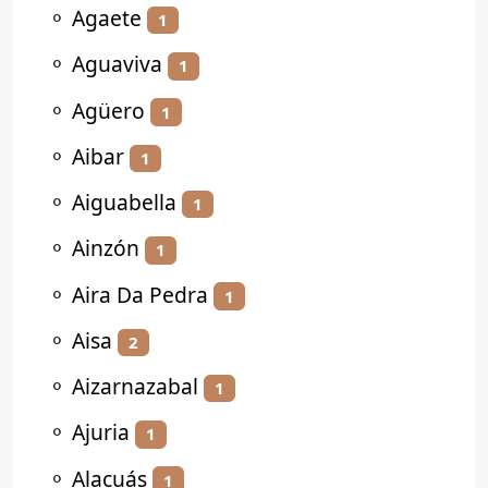
⚬
Agaete
1
⚬
Aguaviva
1
⚬
Agüero
1
⚬
Aibar
1
⚬
Aiguabella
1
⚬
Ainzón
1
⚬
Aira Da Pedra
1
⚬
Aisa
2
⚬
Aizarnazabal
1
⚬
Ajuria
1
⚬
Alacuás
1