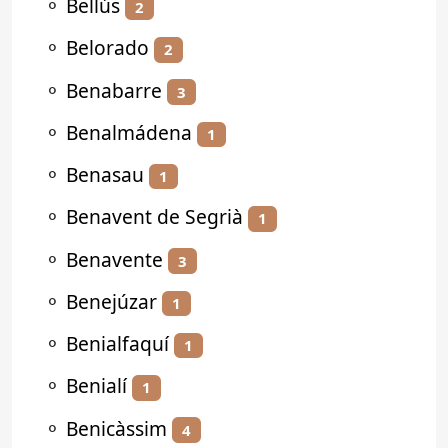
⚬
Bellús
2
⚬
Belorado
2
⚬
Benabarre
3
⚬
Benalmádena
1
⚬
Benasau
1
⚬
Benavent de Segrià
1
⚬
Benavente
3
⚬
Benejúzar
1
⚬
Benialfaquí
1
⚬
Benialí
1
⚬
Benicàssim
4