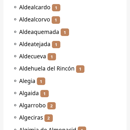
⚬
Aldealcardo
1
⚬
Aldealcorvo
1
⚬
Aldeaquemada
1
⚬
Aldeatejada
1
⚬
Aldecueva
1
⚬
Aldehuela del Rincón
1
⚬
Alegia
1
⚬
Algaida
1
⚬
Algarrobo
2
⚬
Algeciras
2
⚬
Algimia de Almonacid