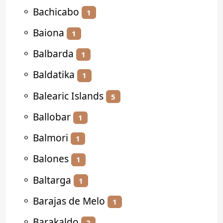
⚬
Bachicabo
1
⚬
Baiona
1
⚬
Balbarda
1
⚬
Baldatika
1
⚬
Balearic Islands
5
⚬
Ballobar
1
⚬
Balmori
1
⚬
Balones
1
⚬
Baltarga
1
⚬
Barajas de Melo
1
⚬
Barakaldo
2