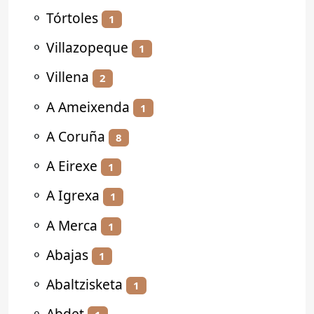
⚬
Tórtoles
1
⚬
Villazopeque
1
⚬
Villena
2
⚬
A Ameixenda
1
⚬
A Coruña
8
⚬
A Eirexe
1
⚬
A Igrexa
1
⚬
A Merca
1
⚬
Abajas
1
⚬
Abaltzisketa
1
⚬
Abdet