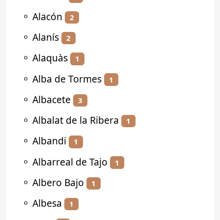
⚬
Alacón
2
⚬
Alanís
2
⚬
Alaquàs
1
⚬
Alba de Tormes
1
⚬
Albacete
3
⚬
Albalat de la Ribera
1
⚬
Albandi
1
⚬
Albarreal de Tajo
1
⚬
Albero Bajo
1
⚬
Albesa
1