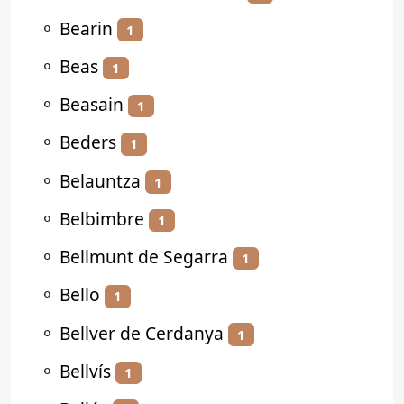
⚬
Bearin
1
⚬
Beas
1
⚬
Beasain
1
⚬
Beders
1
⚬
Belauntza
1
⚬
Belbimbre
1
⚬
Bellmunt de Segarra
1
⚬
Bello
1
⚬
Bellver de Cerdanya
1
⚬
Bellvís
1