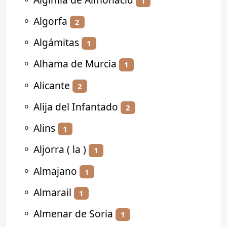
1
⚬
Algorfa
2
⚬
Algámitas
1
⚬
Alhama de Murcia
1
⚬
Alicante
2
⚬
Alija del Infantado
2
⚬
Alins
1
⚬
Aljorra ( la )
1
⚬
Almajano
1
⚬
Almarail
1
⚬
Almenar de Soria
1