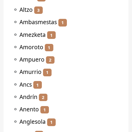
⚬
Altzo
3
⚬
Ambasmestas
1
⚬
Amezketa
1
⚬
Amoroto
1
⚬
Ampuero
2
⚬
Amurrio
1
⚬
Ancs
1
⚬
Andrín
2
⚬
Anento
1
⚬
Anglesola
1