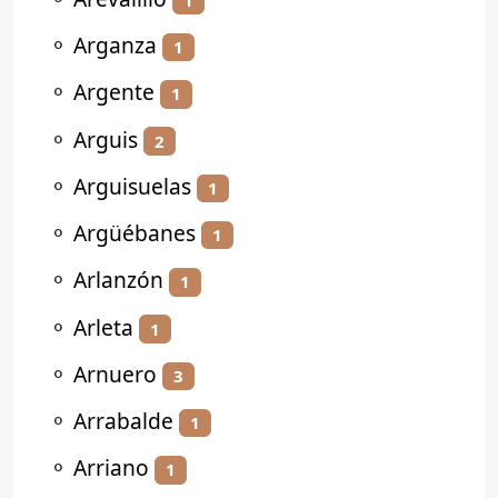
⚬
Arganza
1
⚬
Argente
1
⚬
Arguis
2
⚬
Arguisuelas
1
⚬
Argüébanes
1
⚬
Arlanzón
1
⚬
Arleta
1
⚬
Arnuero
3
⚬
Arrabalde
1
⚬
Arriano
1