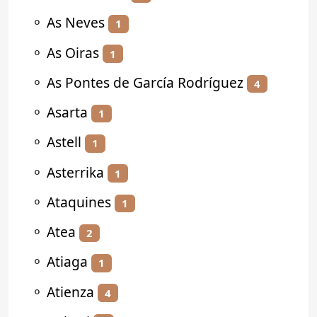
⚬
As Neves
1
⚬
As Oiras
1
⚬
As Pontes de García Rodríguez
4
⚬
Asarta
1
⚬
Astell
1
⚬
Asterrika
1
⚬
Ataquines
1
⚬
Atea
2
⚬
Atiaga
1
⚬
Atienza
4