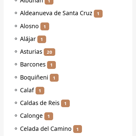
⚬
Albuñán
1
⚬
Aldeanueva de Santa Cruz
1
⚬
Alosno
1
⚬
Alájar
1
⚬
Asturias
20
⚬
Barcones
1
⚬
Boquiñeni
1
⚬
Calaf
1
⚬
Caldas de Reis
1
⚬
Calonge
1
⚬
Celada del Camino
1