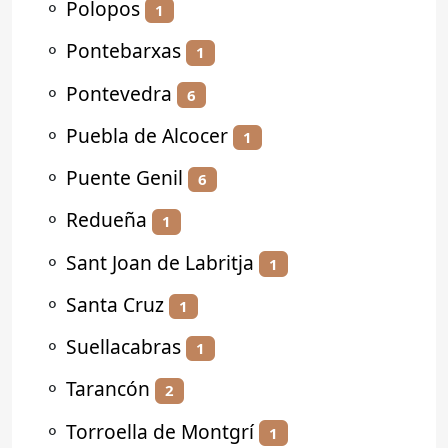
⚬
Polopos
1
⚬
Pontebarxas
1
⚬
Pontevedra
6
⚬
Puebla de Alcocer
1
⚬
Puente Genil
6
⚬
Redueña
1
⚬
Sant Joan de Labritja
1
⚬
Santa Cruz
1
⚬
Suellacabras
1
⚬
Tarancón
2
⚬
Torroella de Montgrí
1