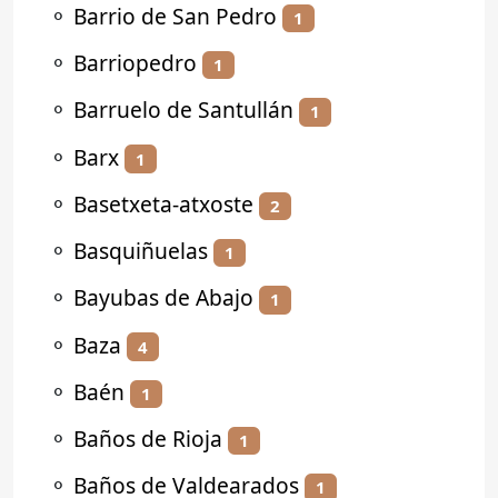
⚬
Barrio de San Pedro
1
⚬
Barriopedro
1
⚬
Barruelo de Santullán
1
⚬
Barx
1
⚬
Basetxeta-atxoste
2
⚬
Basquiñuelas
1
⚬
Bayubas de Abajo
1
⚬
Baza
4
⚬
Baén
1
⚬
Baños de Rioja
1
⚬
Baños de Valdearados
1