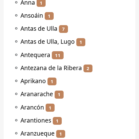
⚬
Anna
1
⚬
Ansoáin
1
⚬
Antas de Ulla
7
⚬
Antas de Ulla, Lugo
1
⚬
Antequera
11
⚬
Antezana de la Ribera
2
⚬
Aprikano
1
⚬
Aranarache
1
⚬
Arancón
1
⚬
Arantiones
1
⚬
Aranzueque
1