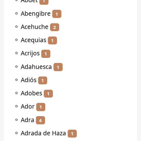
1
⚬
Abengibre
1
⚬
Acehuche
2
⚬
Acequias
1
⚬
Acrijos
1
⚬
Adahuesca
1
⚬
Adiós
1
⚬
Adobes
1
⚬
Ador
1
⚬
Adra
4
⚬
Adrada de Haza
1