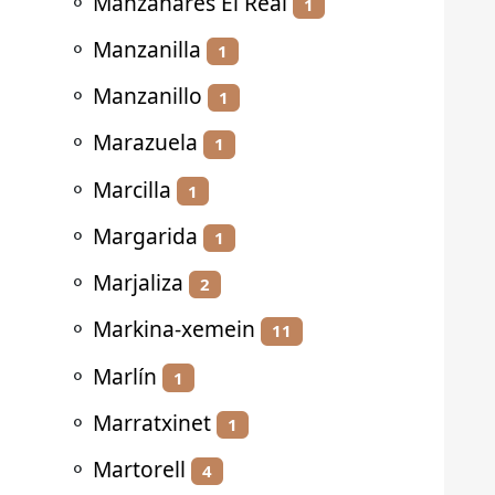
⚬
Manzanares El Real
1
⚬
Manzanilla
1
⚬
Manzanillo
1
⚬
Marazuela
1
⚬
Marcilla
1
⚬
Margarida
1
⚬
Marjaliza
2
⚬
Markina-xemein
11
⚬
Marlín
1
⚬
Marratxinet
1
⚬
Martorell
4