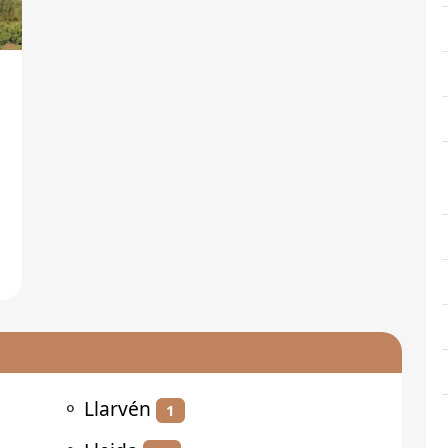
⚬
Llarvén
1