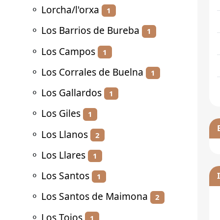
⚬
Lorcha/l'orxa
1
⚬
Los Barrios de Bureba
1
⚬
Los Campos
1
⚬
Los Corrales de Buelna
1
⚬
Los Gallardos
1
⚬
Los Giles
1
⚬
Los Llanos
2
⚬
Los Llares
1
⚬
Los Santos
1
⚬
Los Santos de Maimona
2
⚬
Los Tojos
1