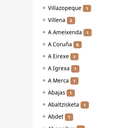
⚬
Villazopeque
1
⚬
Villena
2
⚬
A Ameixenda
1
⚬
A Coruña
8
⚬
A Eirexe
1
⚬
A Igrexa
1
⚬
A Merca
1
⚬
Abajas
1
⚬
Abaltzisketa
1
⚬
Abdet
1