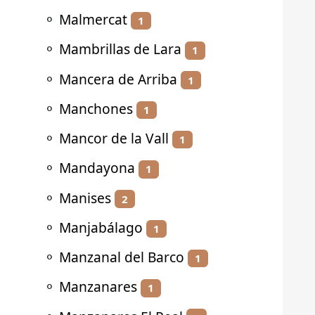
⚬
Malmercat
1
⚬
Mambrillas de Lara
1
⚬
Mancera de Arriba
1
⚬
Manchones
1
⚬
Mancor de la Vall
1
⚬
Mandayona
1
⚬
Manises
2
⚬
Manjabálago
1
⚬
Manzanal del Barco
1
⚬
Manzanares
1