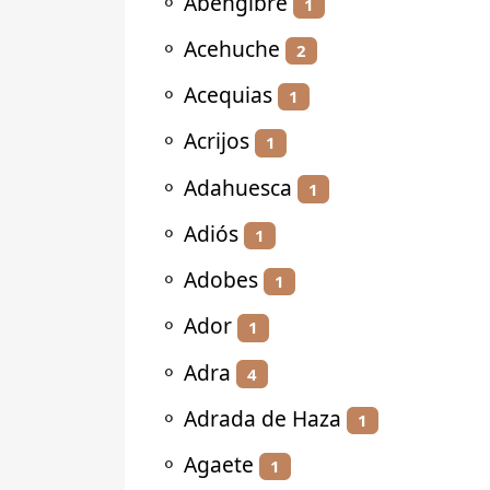
⚬
Abengibre
1
⚬
Acehuche
2
⚬
Acequias
1
⚬
Acrijos
1
⚬
Adahuesca
1
⚬
Adiós
1
⚬
Adobes
1
⚬
Ador
1
⚬
Adra
4
⚬
Adrada de Haza
1
⚬
Agaete
1