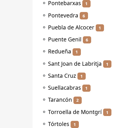
⚬
Pontebarxas
1
⚬
Pontevedra
6
⚬
Puebla de Alcocer
1
⚬
Puente Genil
6
⚬
Redueña
1
⚬
Sant Joan de Labritja
1
⚬
Santa Cruz
1
⚬
Suellacabras
1
⚬
Tarancón
2
⚬
Torroella de Montgrí
1
⚬
Tórtoles
1