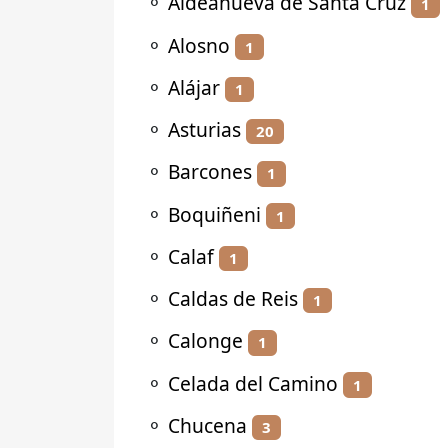
⚬
Aldeanueva de Santa Cruz
1
⚬
Alosno
1
⚬
Alájar
1
⚬
Asturias
20
⚬
Barcones
1
⚬
Boquiñeni
1
⚬
Calaf
1
⚬
Caldas de Reis
1
⚬
Calonge
1
⚬
Celada del Camino
1
⚬
Chucena
3