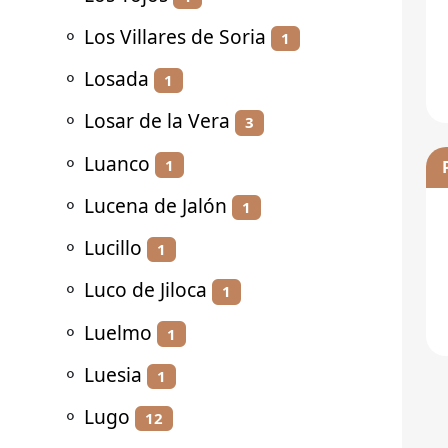
⚬
Los Villares de Soria
1
⚬
Losada
1
⚬
Losar de la Vera
3
⚬
Luanco
1
⚬
Lucena de Jalón
1
⚬
Lucillo
1
⚬
Luco de Jiloca
1
⚬
Luelmo
1
⚬
Luesia
1
⚬
Lugo
12