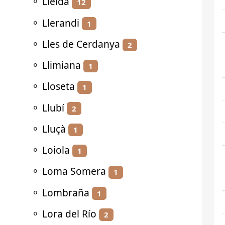
⚬
Lleida
12
⚬
Llerandi
1
⚬
Lles de Cerdanya
2
⚬
Llimiana
1
⚬
Lloseta
1
⚬
Llubí
2
⚬
Lluçà
1
⚬
Loiola
1
⚬
Loma Somera
1
⚬
Lombraña
1
⚬
Lora del Río
2