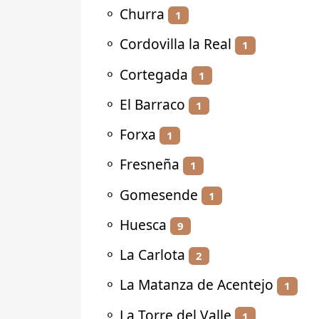
⚬
Churra
1
⚬
Cordovilla la Real
1
⚬
Cortegada
1
⚬
El Barraco
1
⚬
Forxa
1
⚬
Fresneña
1
⚬
Gomesende
1
⚬
Huesca
9
⚬
La Carlota
2
⚬
La Matanza de Acentejo
1
⚬
La Torre del Valle
1