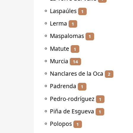
⚬
Laspaúles
1
⚬
Lerma
1
⚬
Maspalomas
1
⚬
Matute
1
⚬
Murcia
14
⚬
Nanclares de la Oca
2
⚬
Padrenda
1
⚬
Pedro-rodríguez
1
⚬
Piña de Esgueva
1
⚬
Polopos
1