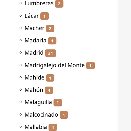
⚬
Lumbreras
2
⚬
Lácar
1
⚬
Macher
2
⚬
Madaria
1
⚬
Madrid
31
⚬
Madrigalejo del Monte
1
⚬
Mahide
1
⚬
Mahón
4
⚬
Malaguilla
1
⚬
Malcocinado
1
⚬
Mallabia
4