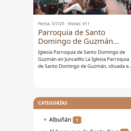
Fecha: 5/7/25 - Visitas: 611
Parroquia de Santo
Domingo de Guzmán
Juncalillo - Juncalillo
Iglesia Parroquia de Santo Domingo de
Guzmán en Juncalillo La Iglesia Parroquia
de Santo Domingo de Guzmán, situada e
Juncalillo, Las Palmas, es una
CATEGORÍAS
⚬
Albuñán
1