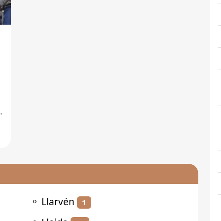
n
⚬
Llarvén
1