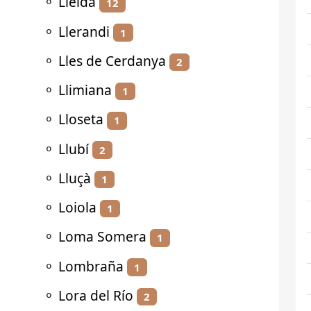
⚬
Lleida
12
⚬
Llerandi
1
⚬
Lles de Cerdanya
2
⚬
Llimiana
1
⚬
Lloseta
1
⚬
Llubí
2
⚬
Lluçà
1
⚬
Loiola
1
⚬
Loma Somera
1
⚬
Lombraña
1
⚬
Lora del Río
2