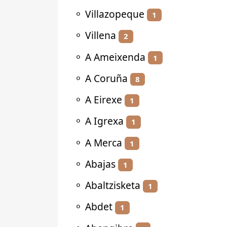
⚬
Villazopeque
1
⚬
Villena
2
⚬
A Ameixenda
1
⚬
A Coruña
8
⚬
A Eirexe
1
⚬
A Igrexa
1
⚬
A Merca
1
⚬
Abajas
1
⚬
Abaltzisketa
1
⚬
Abdet
1