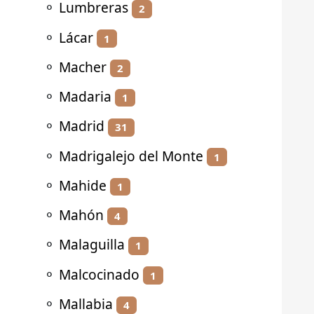
⚬
Lumbreras
2
⚬
Lácar
1
⚬
Macher
2
⚬
Madaria
1
⚬
Madrid
31
⚬
Madrigalejo del Monte
1
⚬
Mahide
1
⚬
Mahón
4
⚬
Malaguilla
1
⚬
Malcocinado
1
⚬
Mallabia
4