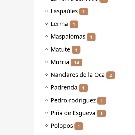
⚬
Laspaúles
1
⚬
Lerma
1
⚬
Maspalomas
1
⚬
Matute
1
⚬
Murcia
14
⚬
Nanclares de la Oca
2
⚬
Padrenda
1
⚬
Pedro-rodríguez
1
⚬
Piña de Esgueva
1
⚬
Polopos
1