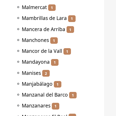
⚬
Malmercat
1
⚬
Mambrillas de Lara
1
⚬
Mancera de Arriba
1
⚬
Manchones
1
⚬
Mancor de la Vall
1
⚬
Mandayona
1
⚬
Manises
2
⚬
Manjabálago
1
⚬
Manzanal del Barco
1
⚬
Manzanares
1