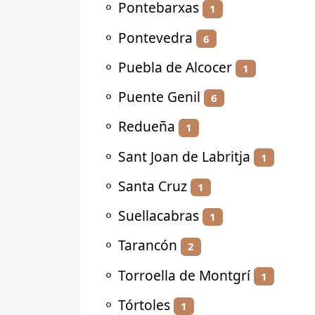
⚬
Pontebarxas
1
⚬
Pontevedra
6
⚬
Puebla de Alcocer
1
⚬
Puente Genil
6
⚬
Redueña
1
⚬
Sant Joan de Labritja
1
⚬
Santa Cruz
1
⚬
Suellacabras
1
⚬
Tarancón
2
⚬
Torroella de Montgrí
1
⚬
Tórtoles
1