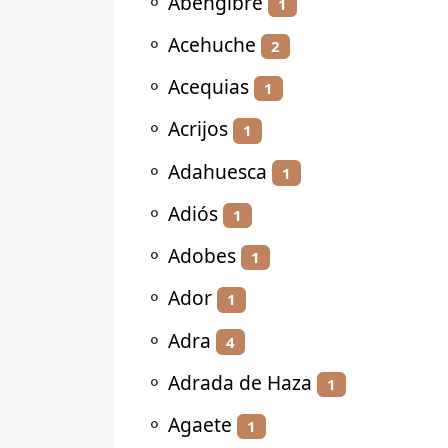
⚬
Abengibre
1
⚬
Acehuche
2
⚬
Acequias
1
⚬
Acrijos
1
⚬
Adahuesca
1
⚬
Adiós
1
⚬
Adobes
1
⚬
Ador
1
⚬
Adra
4
⚬
Adrada de Haza
1
⚬
Agaete
1