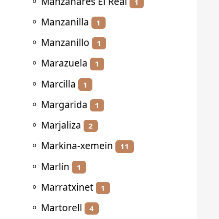
⚬
Manzanares El Real
1
⚬
Manzanilla
1
⚬
Manzanillo
1
⚬
Marazuela
1
⚬
Marcilla
1
⚬
Margarida
1
⚬
Marjaliza
2
⚬
Markina-xemein
11
⚬
Marlín
1
⚬
Marratxinet
1
⚬
Martorell
4