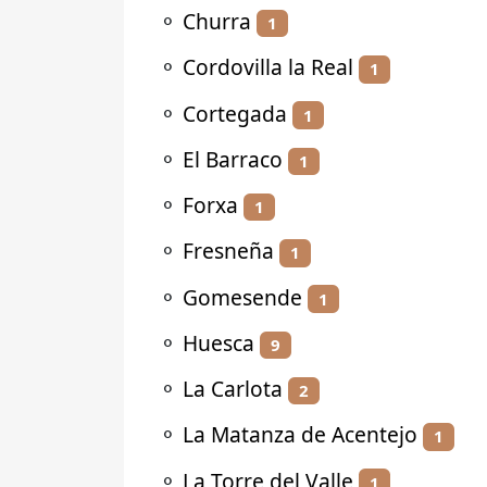
⚬
Churra
1
⚬
Cordovilla la Real
1
⚬
Cortegada
1
⚬
El Barraco
1
⚬
Forxa
1
⚬
Fresneña
1
⚬
Gomesende
1
⚬
Huesca
9
⚬
La Carlota
2
⚬
La Matanza de Acentejo
1
⚬
La Torre del Valle
1