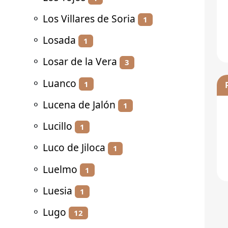
⚬
Los Villares de Soria
1
⚬
Losada
1
⚬
Losar de la Vera
3
⚬
Luanco
1
⚬
Lucena de Jalón
1
⚬
Lucillo
1
⚬
Luco de Jiloca
1
⚬
Luelmo
1
⚬
Luesia
1
⚬
Lugo
12