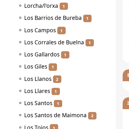
⚬
Lorcha/l'orxa
1
⚬
Los Barrios de Bureba
1
⚬
Los Campos
1
⚬
Los Corrales de Buelna
1
⚬
Los Gallardos
1
⚬
Los Giles
1
⚬
Los Llanos
2
⚬
Los Llares
1
⚬
Los Santos
1
⚬
Los Santos de Maimona
2
⚬
Los Tojos
1