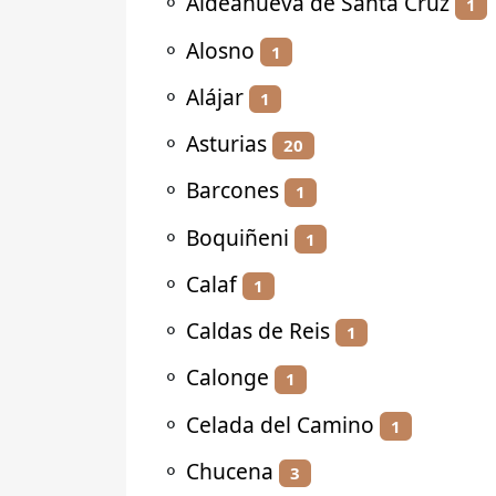
⚬
Aldeanueva de Santa Cruz
1
⚬
Alosno
1
⚬
Alájar
1
⚬
Asturias
20
⚬
Barcones
1
⚬
Boquiñeni
1
⚬
Calaf
1
⚬
Caldas de Reis
1
⚬
Calonge
1
⚬
Celada del Camino
1
⚬
Chucena
3