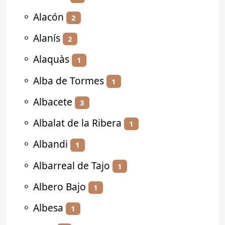
⚬
Alacón
2
⚬
Alanís
2
⚬
Alaquàs
1
⚬
Alba de Tormes
1
⚬
Albacete
3
⚬
Albalat de la Ribera
1
⚬
Albandi
1
⚬
Albarreal de Tajo
1
⚬
Albero Bajo
1
⚬
Albesa
1