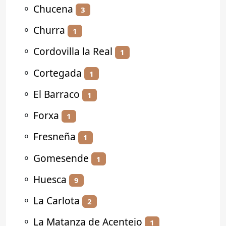
⚬
Chucena
3
⚬
Churra
1
⚬
Cordovilla la Real
1
⚬
Cortegada
1
⚬
El Barraco
1
⚬
Forxa
1
⚬
Fresneña
1
⚬
Gomesende
1
⚬
Huesca
9
⚬
La Carlota
2
⚬
La Matanza de Acentejo
1