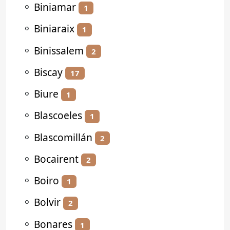
⚬
Biniamar
1
⚬
Biniaraix
1
⚬
Binissalem
2
⚬
Biscay
17
⚬
Biure
1
⚬
Blascoeles
1
⚬
Blascomillán
2
⚬
Bocairent
2
⚬
Boiro
1
⚬
Bolvir
2
⚬
Bonares
1