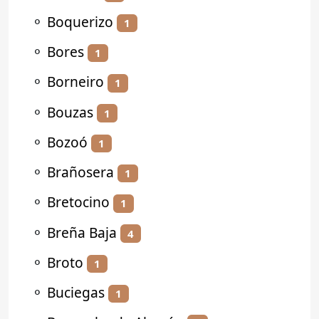
⚬
Boquerizo
1
⚬
Bores
1
⚬
Borneiro
1
⚬
Bouzas
1
⚬
Bozoó
1
⚬
Brañosera
1
⚬
Bretocino
1
⚬
Breña Baja
4
⚬
Broto
1
⚬
Buciegas
1