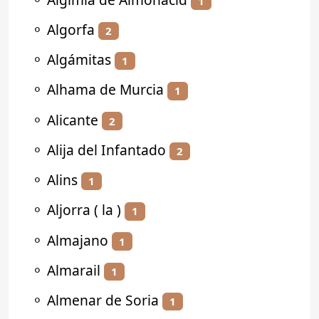
1
⚬
Algorfa
2
⚬
Algámitas
1
⚬
Alhama de Murcia
1
⚬
Alicante
2
⚬
Alija del Infantado
2
⚬
Alins
1
⚬
Aljorra ( la )
1
⚬
Almajano
1
⚬
Almarail
1
⚬
Almenar de Soria
1