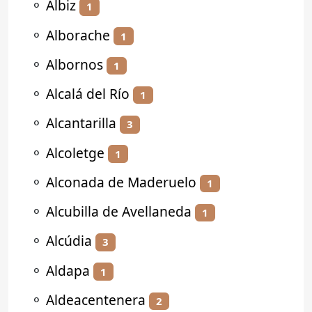
⚬
Albiz
1
⚬
Alborache
1
⚬
Albornos
1
⚬
Alcalá del Río
1
⚬
Alcantarilla
3
⚬
Alcoletge
1
⚬
Alconada de Maderuelo
1
⚬
Alcubilla de Avellaneda
1
⚬
Alcúdia
3
⚬
Aldapa
1
⚬
Aldeacentenera
2