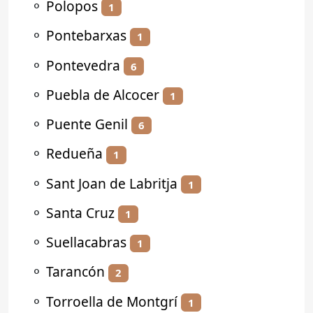
⚬
Polopos
1
⚬
Pontebarxas
1
⚬
Pontevedra
6
⚬
Puebla de Alcocer
1
⚬
Puente Genil
6
⚬
Redueña
1
⚬
Sant Joan de Labritja
1
⚬
Santa Cruz
1
⚬
Suellacabras
1
⚬
Tarancón
2
⚬
Torroella de Montgrí
1