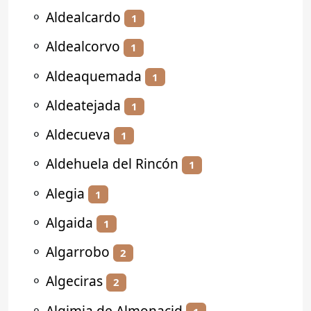
⚬
Aldealcardo
1
⚬
Aldealcorvo
1
⚬
Aldeaquemada
1
⚬
Aldeatejada
1
⚬
Aldecueva
1
⚬
Aldehuela del Rincón
1
⚬
Alegia
1
⚬
Algaida
1
⚬
Algarrobo
2
⚬
Algeciras
2
⚬
Algimia de Almonacid