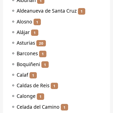
⚬
Albuñán
1
⚬
Aldeanueva de Santa Cruz
1
⚬
Alosno
1
⚬
Alájar
1
⚬
Asturias
20
⚬
Barcones
1
⚬
Boquiñeni
1
⚬
Calaf
1
⚬
Caldas de Reis
1
⚬
Calonge
1
⚬
Celada del Camino
1