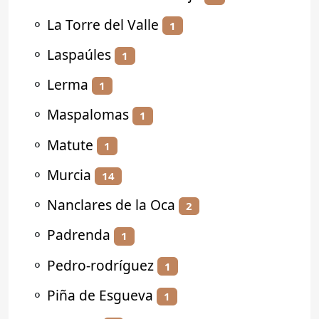
⚬
La Torre del Valle
1
⚬
Laspaúles
1
⚬
Lerma
1
⚬
Maspalomas
1
⚬
Matute
1
⚬
Murcia
14
⚬
Nanclares de la Oca
2
⚬
Padrenda
1
⚬
Pedro-rodríguez
1
⚬
Piña de Esgueva
1