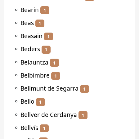
⚬
Bearin
1
⚬
Beas
1
⚬
Beasain
1
⚬
Beders
1
⚬
Belauntza
1
⚬
Belbimbre
1
⚬
Bellmunt de Segarra
1
⚬
Bello
1
⚬
Bellver de Cerdanya
1
⚬
Bellvís
1