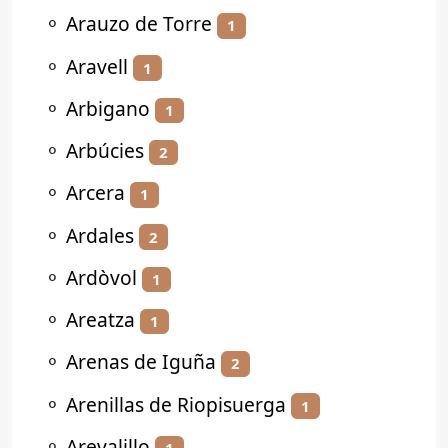
⚬
Arauzo de Torre
1
⚬
Aravell
1
⚬
Arbigano
1
⚬
Arbúcies
2
⚬
Arcera
1
⚬
Ardales
2
⚬
Ardòvol
1
⚬
Areatza
1
⚬
Arenas de Iguña
2
⚬
Arenillas de Riopisuerga
1
⚬
Arevalillo
1