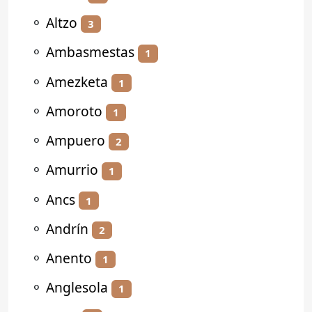
⚬
Altzo
3
⚬
Ambasmestas
1
⚬
Amezketa
1
⚬
Amoroto
1
⚬
Ampuero
2
⚬
Amurrio
1
⚬
Ancs
1
⚬
Andrín
2
⚬
Anento
1
⚬
Anglesola
1