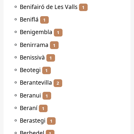
⚬
Benifairó de Les Valls
1
⚬
Beniflá
1
⚬
Benigembla
1
⚬
Benirrama
1
⚬
Benissivà
1
⚬
Beotegi
1
⚬
Berantevilla
2
⚬
Beranui
1
⚬
Beraní
1
⚬
Berastegi
1
⚬
Berbedel
1