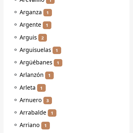
⚬
Arganza
1
⚬
Argente
1
⚬
Arguis
2
⚬
Arguisuelas
1
⚬
Argüébanes
1
⚬
Arlanzón
1
⚬
Arleta
1
⚬
Arnuero
3
⚬
Arrabalde
1
⚬
Arriano
1