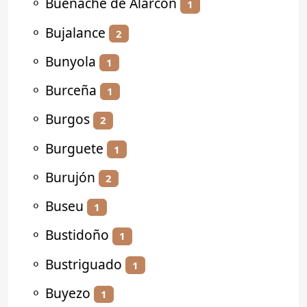
⚬
Buenache de Alarcón
1
⚬
Bujalance
2
⚬
Bunyola
1
⚬
Burceña
1
⚬
Burgos
2
⚬
Burguete
1
⚬
Burujón
2
⚬
Buseu
1
⚬
Bustidoño
1
⚬
Bustriguado
1
⚬
Buyezo
1