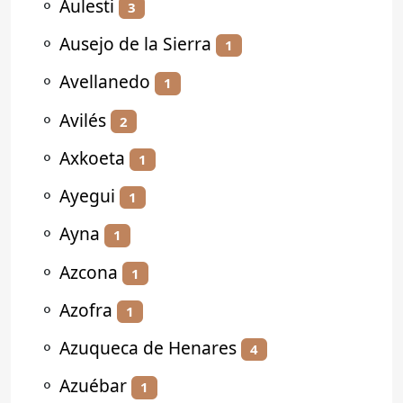
⚬
Aulesti
3
⚬
Ausejo de la Sierra
1
⚬
Avellanedo
1
⚬
Avilés
2
⚬
Axkoeta
1
⚬
Ayegui
1
⚬
Ayna
1
⚬
Azcona
1
⚬
Azofra
1
⚬
Azuqueca de Henares
4
⚬
Azuébar
1