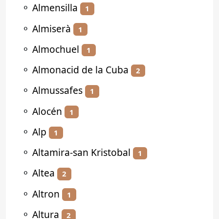
⚬
Almensilla
1
⚬
Almiserà
1
⚬
Almochuel
1
⚬
Almonacid de la Cuba
2
⚬
Almussafes
1
⚬
Alocén
1
⚬
Alp
1
⚬
Altamira-san Kristobal
1
⚬
Altea
2
⚬
Altron
1
⚬
Altura
2