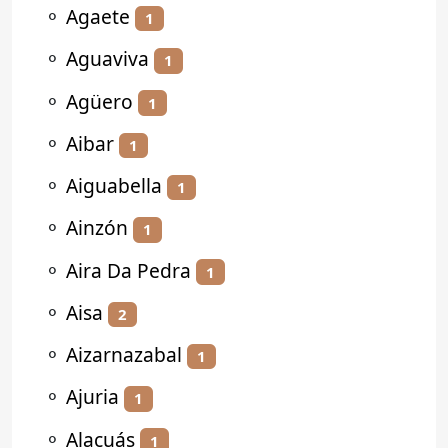
⚬
Agaete
1
⚬
Aguaviva
1
⚬
Agüero
1
⚬
Aibar
1
⚬
Aiguabella
1
⚬
Ainzón
1
⚬
Aira Da Pedra
1
⚬
Aisa
2
⚬
Aizarnazabal
1
⚬
Ajuria
1
⚬
Alacuás
1