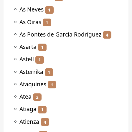
⚬
As Neves
1
⚬
As Oiras
1
⚬
As Pontes de García Rodríguez
4
⚬
Asarta
1
⚬
Astell
1
⚬
Asterrika
1
⚬
Ataquines
1
⚬
Atea
2
⚬
Atiaga
1
⚬
Atienza
4