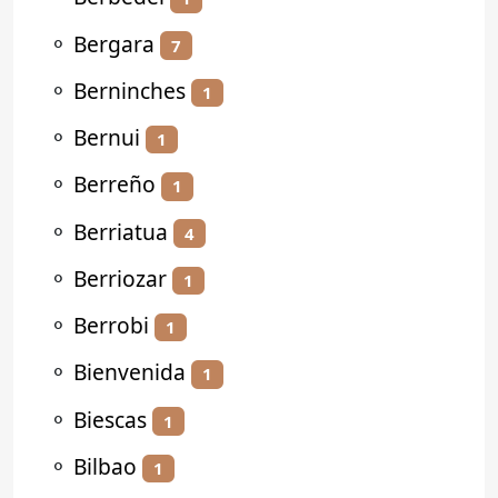
⚬
Bergara
7
⚬
Berninches
1
⚬
Bernui
1
⚬
Berreño
1
⚬
Berriatua
4
⚬
Berriozar
1
⚬
Berrobi
1
⚬
Bienvenida
1
⚬
Biescas
1
⚬
Bilbao
1