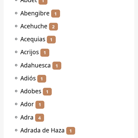
1
⚬
Abengibre
1
⚬
Acehuche
2
⚬
Acequias
1
⚬
Acrijos
1
⚬
Adahuesca
1
⚬
Adiós
1
⚬
Adobes
1
⚬
Ador
1
⚬
Adra
4
⚬
Adrada de Haza
1