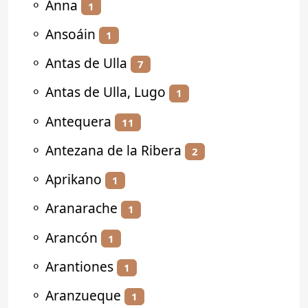
⚬
Anna
1
⚬
Ansoáin
1
⚬
Antas de Ulla
7
⚬
Antas de Ulla, Lugo
1
⚬
Antequera
11
⚬
Antezana de la Ribera
2
⚬
Aprikano
1
⚬
Aranarache
1
⚬
Arancón
1
⚬
Arantiones
1
⚬
Aranzueque
1