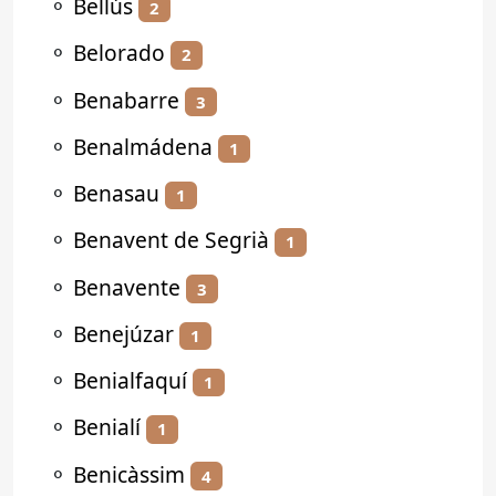
⚬
Bellús
2
⚬
Belorado
2
⚬
Benabarre
3
⚬
Benalmádena
1
⚬
Benasau
1
⚬
Benavent de Segrià
1
⚬
Benavente
3
⚬
Benejúzar
1
⚬
Benialfaquí
1
⚬
Benialí
1
⚬
Benicàssim
4