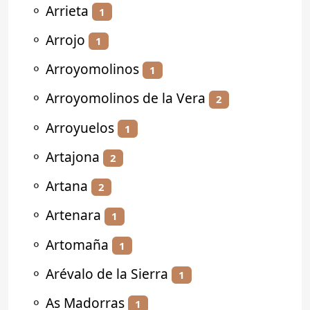
⚬
Arrieta
1
⚬
Arrojo
1
⚬
Arroyomolinos
1
⚬
Arroyomolinos de la Vera
2
⚬
Arroyuelos
1
⚬
Artajona
2
⚬
Artana
2
⚬
Artenara
1
⚬
Artomaña
1
⚬
Arévalo de la Sierra
1
⚬
As Madorras
1