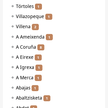
⚬
Tórtoles
1
⚬
Villazopeque
1
⚬
Villena
2
⚬
A Ameixenda
1
⚬
A Coruña
8
⚬
A Eirexe
1
⚬
A Igrexa
1
⚬
A Merca
1
⚬
Abajas
1
⚬
Abaltzisketa
1
⚬
Abdet