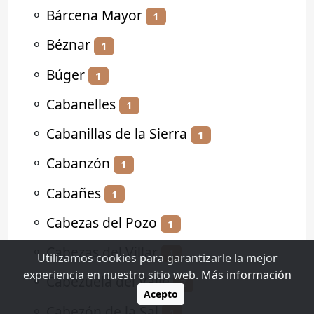
⚬
Bárcena Mayor
1
⚬
Béznar
1
⚬
Búger
1
⚬
Cabanelles
1
⚬
Cabanillas de la Sierra
1
⚬
Cabanzón
1
⚬
Cabañes
1
⚬
Cabezas del Pozo
1
⚬
Cabezas del Villar
1
Utilizamos cookies para garantizarle la mejor
experiencia en nuestro sitio web.
Más información
⚬
Cabezuela del Valle
2
Acepto
⚬
Cabezón de la Sal
1