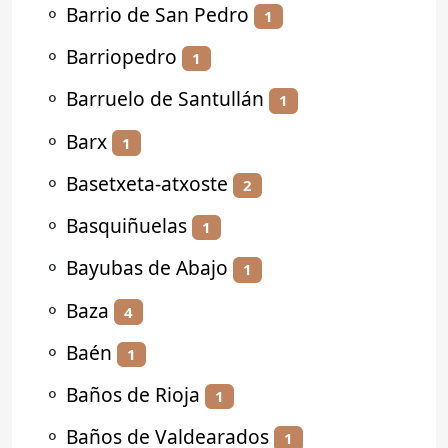
⚬
Barrio de San Pedro
1
⚬
Barriopedro
1
⚬
Barruelo de Santullán
1
⚬
Barx
1
⚬
Basetxeta-atxoste
2
⚬
Basquiñuelas
1
⚬
Bayubas de Abajo
1
⚬
Baza
4
⚬
Baén
1
⚬
Baños de Rioja
1
⚬
Baños de Valdearados
1