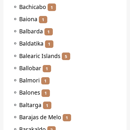
⚬
Bachicabo
1
⚬
Baiona
1
⚬
Balbarda
1
⚬
Baldatika
1
⚬
Balearic Islands
5
⚬
Ballobar
1
⚬
Balmori
1
⚬
Balones
1
⚬
Baltarga
1
⚬
Barajas de Melo
1
⚬
Barakaldo
2