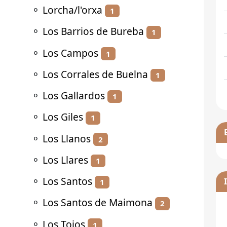
⚬
Lorcha/l'orxa
1
⚬
Los Barrios de Bureba
1
⚬
Los Campos
1
⚬
Los Corrales de Buelna
1
⚬
Los Gallardos
1
⚬
Los Giles
1
⚬
Los Llanos
2
⚬
Los Llares
1
⚬
Los Santos
1
⚬
Los Santos de Maimona
2
⚬
Los Tojos
1