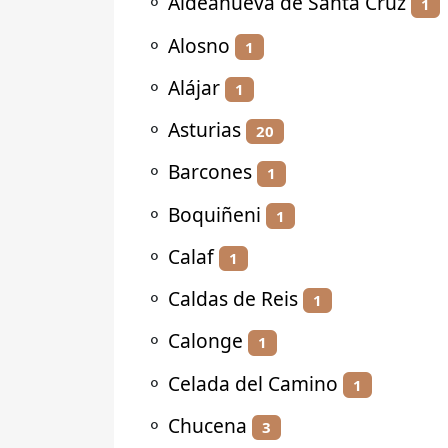
⚬
Aldeanueva de Santa Cruz
1
⚬
Alosno
1
⚬
Alájar
1
⚬
Asturias
20
⚬
Barcones
1
⚬
Boquiñeni
1
⚬
Calaf
1
⚬
Caldas de Reis
1
⚬
Calonge
1
⚬
Celada del Camino
1
⚬
Chucena
3