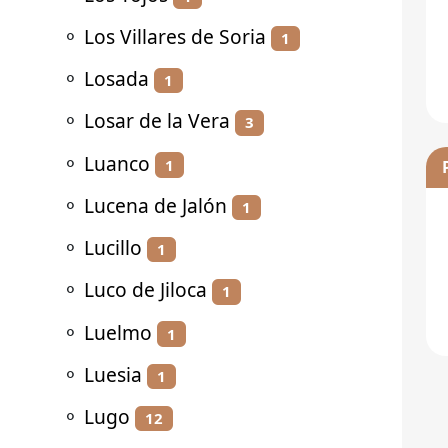
⚬
Los Villares de Soria
1
⚬
Losada
1
⚬
Losar de la Vera
3
⚬
Luanco
1
⚬
Lucena de Jalón
1
⚬
Lucillo
1
⚬
Luco de Jiloca
1
⚬
Luelmo
1
⚬
Luesia
1
⚬
Lugo
12