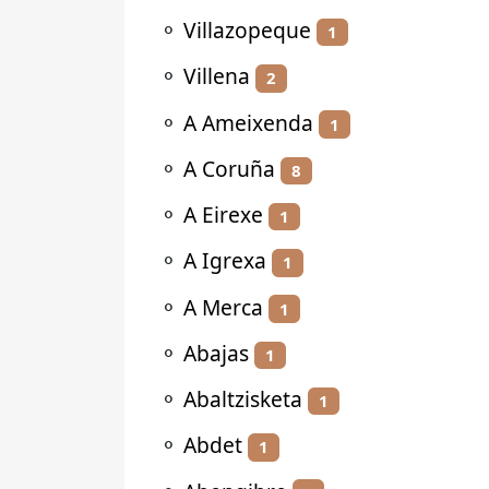
⚬
Villazopeque
1
⚬
Villena
2
⚬
A Ameixenda
1
⚬
A Coruña
8
⚬
A Eirexe
1
⚬
A Igrexa
1
⚬
A Merca
1
⚬
Abajas
1
⚬
Abaltzisketa
1
⚬
Abdet
1