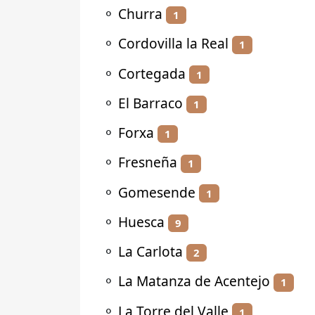
⚬
Churra
1
⚬
Cordovilla la Real
1
⚬
Cortegada
1
⚬
El Barraco
1
⚬
Forxa
1
⚬
Fresneña
1
⚬
Gomesende
1
⚬
Huesca
9
⚬
La Carlota
2
⚬
La Matanza de Acentejo
1
⚬
La Torre del Valle
1