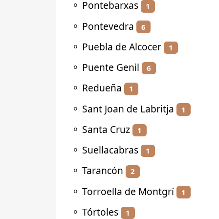
⚬
Pontebarxas
1
⚬
Pontevedra
6
⚬
Puebla de Alcocer
1
⚬
Puente Genil
6
⚬
Redueña
1
⚬
Sant Joan de Labritja
1
⚬
Santa Cruz
1
⚬
Suellacabras
1
⚬
Tarancón
2
⚬
Torroella de Montgrí
1
⚬
Tórtoles
1