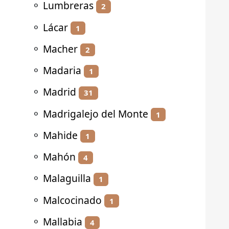
⚬
Lumbreras
2
⚬
Lácar
1
⚬
Macher
2
⚬
Madaria
1
⚬
Madrid
31
⚬
Madrigalejo del Monte
1
⚬
Mahide
1
⚬
Mahón
4
⚬
Malaguilla
1
⚬
Malcocinado
1
⚬
Mallabia
4