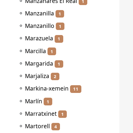
⚬
Manzanares El Real
1
⚬
Manzanilla
1
⚬
Manzanillo
1
⚬
Marazuela
1
⚬
Marcilla
1
⚬
Margarida
1
⚬
Marjaliza
2
⚬
Markina-xemein
11
⚬
Marlín
1
⚬
Marratxinet
1
⚬
Martorell
4