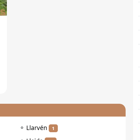
⚬
Llarvén
1