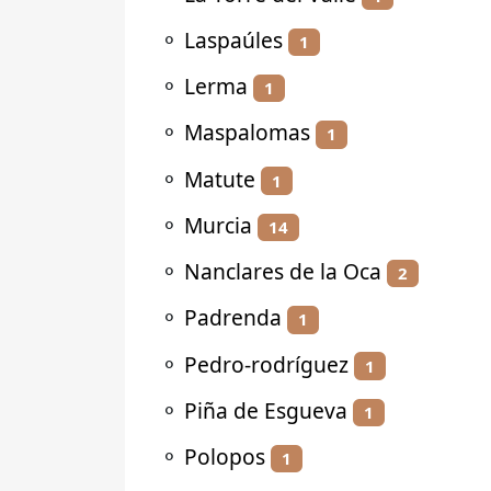
⚬
Laspaúles
1
⚬
Lerma
1
⚬
Maspalomas
1
⚬
Matute
1
⚬
Murcia
14
⚬
Nanclares de la Oca
2
⚬
Padrenda
1
⚬
Pedro-rodríguez
1
⚬
Piña de Esgueva
1
⚬
Polopos
1