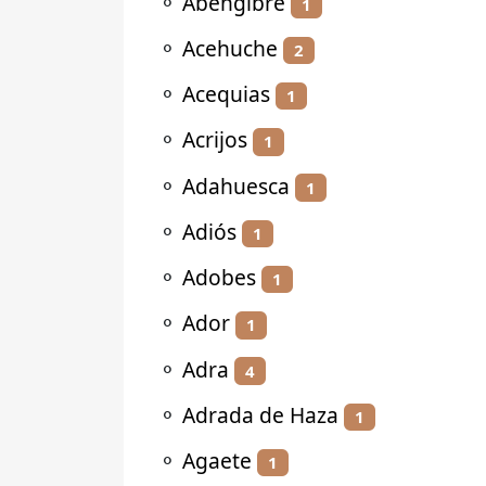
⚬
Abengibre
1
⚬
Acehuche
2
⚬
Acequias
1
⚬
Acrijos
1
⚬
Adahuesca
1
⚬
Adiós
1
⚬
Adobes
1
⚬
Ador
1
⚬
Adra
4
⚬
Adrada de Haza
1
⚬
Agaete
1