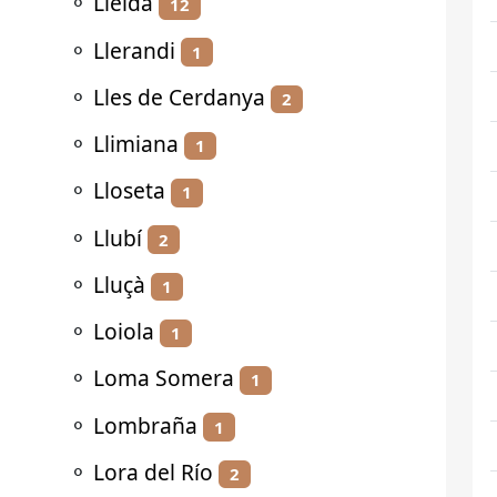
⚬
Lleida
12
⚬
Llerandi
1
⚬
Lles de Cerdanya
2
⚬
Llimiana
1
⚬
Lloseta
1
⚬
Llubí
2
⚬
Lluçà
1
⚬
Loiola
1
⚬
Loma Somera
1
⚬
Lombraña
1
⚬
Lora del Río
2