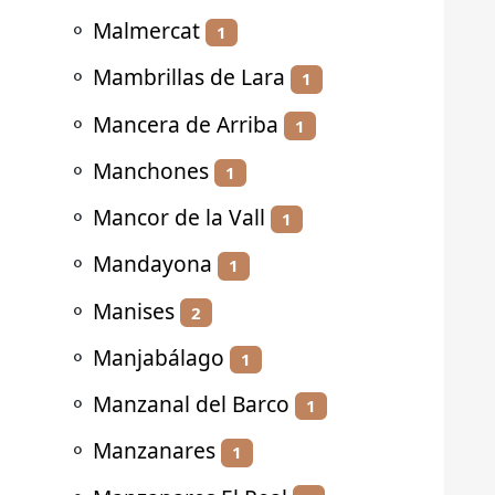
⚬
Malmercat
1
⚬
Mambrillas de Lara
1
⚬
Mancera de Arriba
1
⚬
Manchones
1
⚬
Mancor de la Vall
1
⚬
Mandayona
1
⚬
Manises
2
⚬
Manjabálago
1
⚬
Manzanal del Barco
1
⚬
Manzanares
1