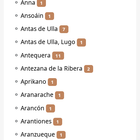
⚬
Anna
1
⚬
Ansoáin
1
⚬
Antas de Ulla
7
⚬
Antas de Ulla, Lugo
1
⚬
Antequera
11
⚬
Antezana de la Ribera
2
⚬
Aprikano
1
⚬
Aranarache
1
⚬
Arancón
1
⚬
Arantiones
1
⚬
Aranzueque
1