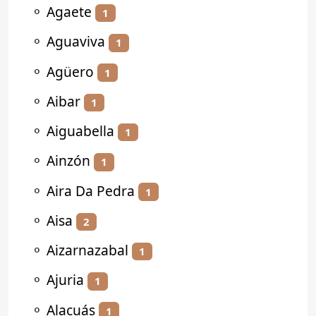
⚬
Agaete
1
⚬
Aguaviva
1
⚬
Agüero
1
⚬
Aibar
1
⚬
Aiguabella
1
⚬
Ainzón
1
⚬
Aira Da Pedra
1
⚬
Aisa
2
⚬
Aizarnazabal
1
⚬
Ajuria
1
⚬
Alacuás
1