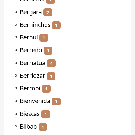
⚬
Bergara
7
⚬
Berninches
1
⚬
Bernui
1
⚬
Berreño
1
⚬
Berriatua
4
⚬
Berriozar
1
⚬
Berrobi
1
⚬
Bienvenida
1
⚬
Biescas
1
⚬
Bilbao
1