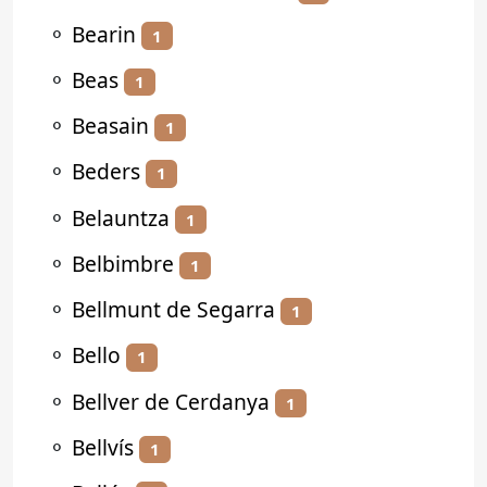
⚬
Bearin
1
⚬
Beas
1
⚬
Beasain
1
⚬
Beders
1
⚬
Belauntza
1
⚬
Belbimbre
1
⚬
Bellmunt de Segarra
1
⚬
Bello
1
⚬
Bellver de Cerdanya
1
⚬
Bellvís
1