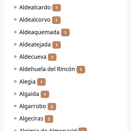
⚬
Aldealcardo
1
⚬
Aldealcorvo
1
⚬
Aldeaquemada
1
⚬
Aldeatejada
1
⚬
Aldecueva
1
⚬
Aldehuela del Rincón
1
⚬
Alegia
1
⚬
Algaida
1
⚬
Algarrobo
2
⚬
Algeciras
2
⚬
Algimia de Almonacid