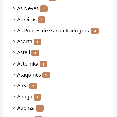
⚬
As Neves
1
⚬
As Oiras
1
⚬
As Pontes de García Rodríguez
4
⚬
Asarta
1
⚬
Astell
1
⚬
Asterrika
1
⚬
Ataquines
1
⚬
Atea
2
⚬
Atiaga
1
⚬
Atienza
4