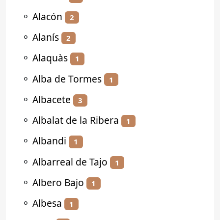
⚬
Alacón
2
⚬
Alanís
2
⚬
Alaquàs
1
⚬
Alba de Tormes
1
⚬
Albacete
3
⚬
Albalat de la Ribera
1
⚬
Albandi
1
⚬
Albarreal de Tajo
1
⚬
Albero Bajo
1
⚬
Albesa
1