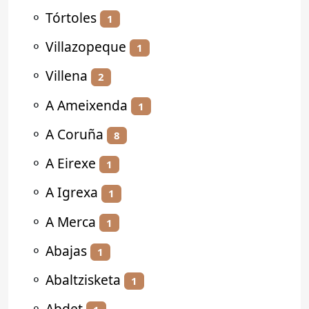
⚬
Tórtoles
1
⚬
Villazopeque
1
⚬
Villena
2
⚬
A Ameixenda
1
⚬
A Coruña
8
⚬
A Eirexe
1
⚬
A Igrexa
1
⚬
A Merca
1
⚬
Abajas
1
⚬
Abaltzisketa
1
⚬
Abdet