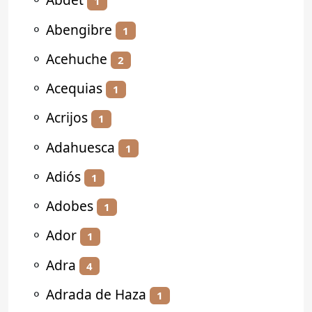
1
⚬
Abengibre
1
⚬
Acehuche
2
⚬
Acequias
1
⚬
Acrijos
1
⚬
Adahuesca
1
⚬
Adiós
1
⚬
Adobes
1
⚬
Ador
1
⚬
Adra
4
⚬
Adrada de Haza
1