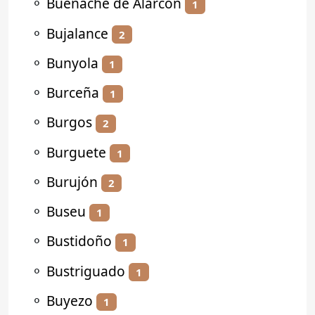
⚬
Buenache de Alarcón
1
⚬
Bujalance
2
⚬
Bunyola
1
⚬
Burceña
1
⚬
Burgos
2
⚬
Burguete
1
⚬
Burujón
2
⚬
Buseu
1
⚬
Bustidoño
1
⚬
Bustriguado
1
⚬
Buyezo
1