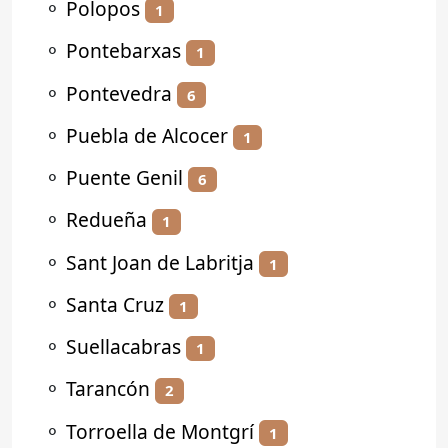
⚬
Polopos
1
⚬
Pontebarxas
1
⚬
Pontevedra
6
⚬
Puebla de Alcocer
1
⚬
Puente Genil
6
⚬
Redueña
1
⚬
Sant Joan de Labritja
1
⚬
Santa Cruz
1
⚬
Suellacabras
1
⚬
Tarancón
2
⚬
Torroella de Montgrí
1