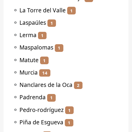
⚬
La Torre del Valle
1
⚬
Laspaúles
1
⚬
Lerma
1
⚬
Maspalomas
1
⚬
Matute
1
⚬
Murcia
14
⚬
Nanclares de la Oca
2
⚬
Padrenda
1
⚬
Pedro-rodríguez
1
⚬
Piña de Esgueva
1