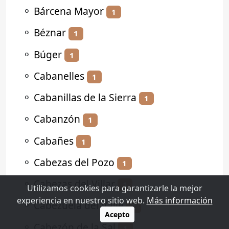
⚬
Bárcena Mayor
1
⚬
Béznar
1
⚬
Búger
1
⚬
Cabanelles
1
⚬
Cabanillas de la Sierra
1
⚬
Cabanzón
1
⚬
Cabañes
1
⚬
Cabezas del Pozo
1
⚬
Cabezas del Villar
1
Utilizamos cookies para garantizarle la mejor
experiencia en nuestro sitio web.
Más información
⚬
Cabezuela del Valle
2
Acepto
⚬
Cabezón de la Sal
1