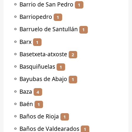
⚬
Barrio de San Pedro
1
⚬
Barriopedro
1
⚬
Barruelo de Santullán
1
⚬
Barx
1
⚬
Basetxeta-atxoste
2
⚬
Basquiñuelas
1
⚬
Bayubas de Abajo
1
⚬
Baza
4
⚬
Baén
1
⚬
Baños de Rioja
1
⚬
Baños de Valdearados
1