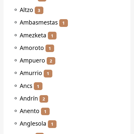
⚬
Altzo
3
⚬
Ambasmestas
1
⚬
Amezketa
1
⚬
Amoroto
1
⚬
Ampuero
2
⚬
Amurrio
1
⚬
Ancs
1
⚬
Andrín
2
⚬
Anento
1
⚬
Anglesola
1