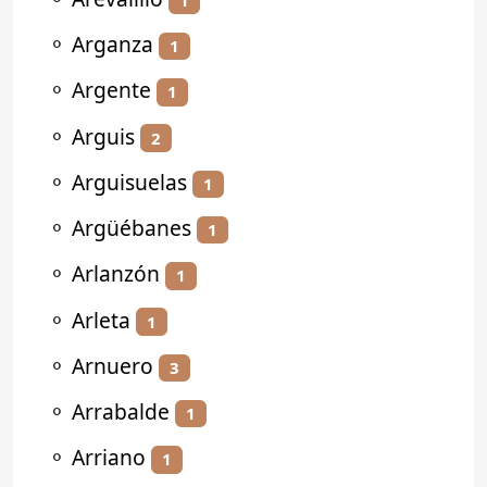
⚬
Arganza
1
⚬
Argente
1
⚬
Arguis
2
⚬
Arguisuelas
1
⚬
Argüébanes
1
⚬
Arlanzón
1
⚬
Arleta
1
⚬
Arnuero
3
⚬
Arrabalde
1
⚬
Arriano
1