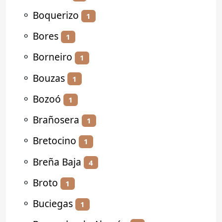
⚬
Boquerizo
1
⚬
Bores
1
⚬
Borneiro
1
⚬
Bouzas
1
⚬
Bozoó
1
⚬
Brañosera
1
⚬
Bretocino
1
⚬
Breña Baja
4
⚬
Broto
1
⚬
Buciegas
1