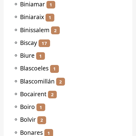
⚬
Biniamar
1
⚬
Biniaraix
1
⚬
Binissalem
2
⚬
Biscay
17
⚬
Biure
1
⚬
Blascoeles
1
⚬
Blascomillán
2
⚬
Bocairent
2
⚬
Boiro
1
⚬
Bolvir
2
⚬
Bonares
1