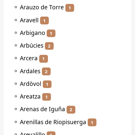
⚬
Arauzo de Torre
1
⚬
Aravell
1
⚬
Arbigano
1
⚬
Arbúcies
2
⚬
Arcera
1
⚬
Ardales
2
⚬
Ardòvol
1
⚬
Areatza
1
⚬
Arenas de Iguña
2
⚬
Arenillas de Riopisuerga
1
⚬
Arevalillo
1