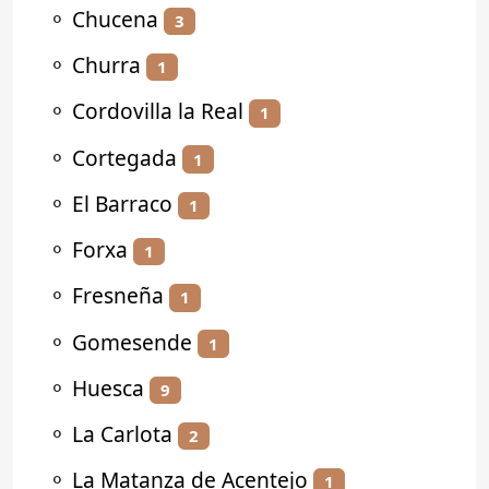
⚬
Chucena
3
⚬
Churra
1
⚬
Cordovilla la Real
1
⚬
Cortegada
1
⚬
El Barraco
1
⚬
Forxa
1
⚬
Fresneña
1
⚬
Gomesende
1
⚬
Huesca
9
⚬
La Carlota
2
⚬
La Matanza de Acentejo
1