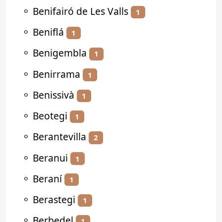
⚬
Benifairó de Les Valls
1
⚬
Beniflá
1
⚬
Benigembla
1
⚬
Benirrama
1
⚬
Benissivà
1
⚬
Beotegi
1
⚬
Berantevilla
2
⚬
Beranui
1
⚬
Beraní
1
⚬
Berastegi
1
⚬
Berbedel
1