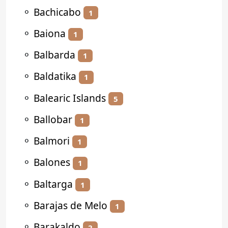
⚬
Bachicabo
1
⚬
Baiona
1
⚬
Balbarda
1
⚬
Baldatika
1
⚬
Balearic Islands
5
⚬
Ballobar
1
⚬
Balmori
1
⚬
Balones
1
⚬
Baltarga
1
⚬
Barajas de Melo
1
⚬
Barakaldo
2