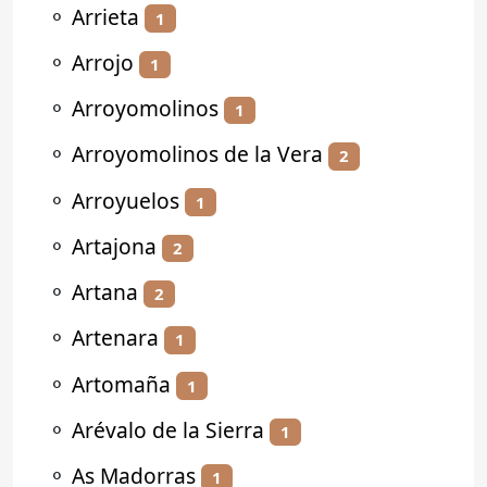
⚬
Arrieta
1
⚬
Arrojo
1
⚬
Arroyomolinos
1
⚬
Arroyomolinos de la Vera
2
⚬
Arroyuelos
1
⚬
Artajona
2
⚬
Artana
2
⚬
Artenara
1
⚬
Artomaña
1
⚬
Arévalo de la Sierra
1
⚬
As Madorras
1