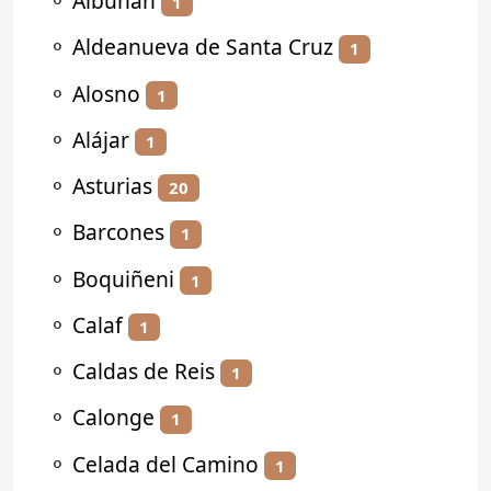
⚬
Albuñán
1
⚬
Aldeanueva de Santa Cruz
1
⚬
Alosno
1
⚬
Alájar
1
⚬
Asturias
20
⚬
Barcones
1
⚬
Boquiñeni
1
⚬
Calaf
1
⚬
Caldas de Reis
1
⚬
Calonge
1
⚬
Celada del Camino
1