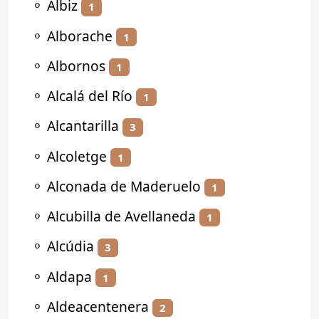
⚬
Albiz
1
⚬
Alborache
1
⚬
Albornos
1
⚬
Alcalá del Río
1
⚬
Alcantarilla
3
⚬
Alcoletge
1
⚬
Alconada de Maderuelo
1
⚬
Alcubilla de Avellaneda
1
⚬
Alcúdia
3
⚬
Aldapa
1
⚬
Aldeacentenera
2