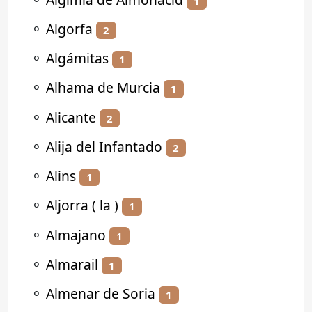
1
⚬
Algorfa
2
⚬
Algámitas
1
⚬
Alhama de Murcia
1
⚬
Alicante
2
⚬
Alija del Infantado
2
⚬
Alins
1
⚬
Aljorra ( la )
1
⚬
Almajano
1
⚬
Almarail
1
⚬
Almenar de Soria
1