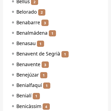
⚬
Bellús
2
⚬
Belorado
2
⚬
Benabarre
3
⚬
Benalmádena
1
⚬
Benasau
1
⚬
Benavent de Segrià
1
⚬
Benavente
3
⚬
Benejúzar
1
⚬
Benialfaquí
1
⚬
Benialí
1
⚬
Benicàssim
4