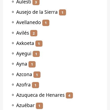
⚬
Aulesti
3
⚬
Ausejo de la Sierra
1
⚬
Avellanedo
1
⚬
Avilés
2
⚬
Axkoeta
1
⚬
Ayegui
1
⚬
Ayna
1
⚬
Azcona
1
⚬
Azofra
1
⚬
Azuqueca de Henares
4
⚬
Azuébar
1