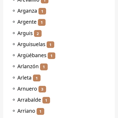
⚬
Arganza
1
⚬
Argente
1
⚬
Arguis
2
⚬
Arguisuelas
1
⚬
Argüébanes
1
⚬
Arlanzón
1
⚬
Arleta
1
⚬
Arnuero
3
⚬
Arrabalde
1
⚬
Arriano
1