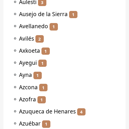
⚬
Aulesti
3
⚬
Ausejo de la Sierra
1
⚬
Avellanedo
1
⚬
Avilés
2
⚬
Axkoeta
1
⚬
Ayegui
1
⚬
Ayna
1
⚬
Azcona
1
⚬
Azofra
1
⚬
Azuqueca de Henares
4
⚬
Azuébar
1