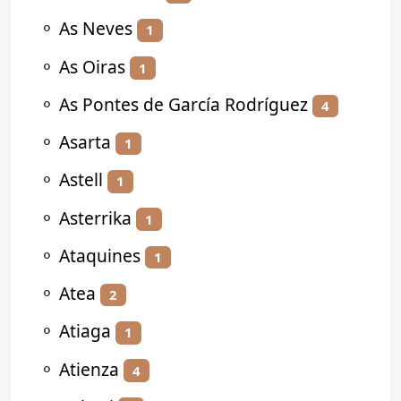
⚬
As Neves
1
⚬
As Oiras
1
⚬
As Pontes de García Rodríguez
4
⚬
Asarta
1
⚬
Astell
1
⚬
Asterrika
1
⚬
Ataquines
1
⚬
Atea
2
⚬
Atiaga
1
⚬
Atienza
4