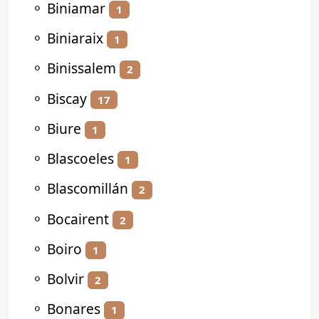
⚬
Biniamar
1
⚬
Biniaraix
1
⚬
Binissalem
2
⚬
Biscay
17
⚬
Biure
1
⚬
Blascoeles
1
⚬
Blascomillán
2
⚬
Bocairent
2
⚬
Boiro
1
⚬
Bolvir
2
⚬
Bonares
1