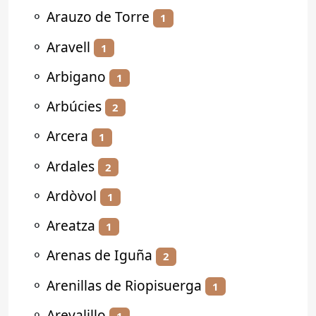
⚬
Arauzo de Torre
1
⚬
Aravell
1
⚬
Arbigano
1
⚬
Arbúcies
2
⚬
Arcera
1
⚬
Ardales
2
⚬
Ardòvol
1
⚬
Areatza
1
⚬
Arenas de Iguña
2
⚬
Arenillas de Riopisuerga
1
⚬
Arevalillo
1