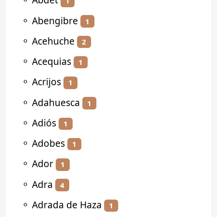
1
⚬
Abengibre
1
⚬
Acehuche
2
⚬
Acequias
1
⚬
Acrijos
1
⚬
Adahuesca
1
⚬
Adiós
1
⚬
Adobes
1
⚬
Ador
1
⚬
Adra
4
⚬
Adrada de Haza
1