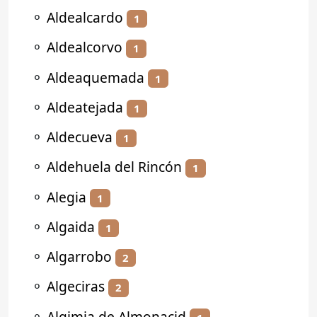
⚬
Aldealcardo
1
⚬
Aldealcorvo
1
⚬
Aldeaquemada
1
⚬
Aldeatejada
1
⚬
Aldecueva
1
⚬
Aldehuela del Rincón
1
⚬
Alegia
1
⚬
Algaida
1
⚬
Algarrobo
2
⚬
Algeciras
2
⚬
Algimia de Almonacid