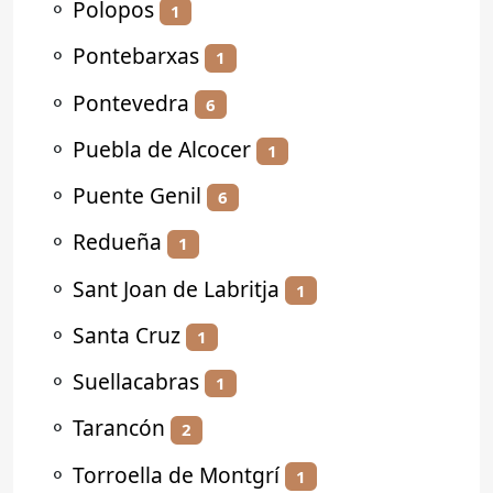
⚬
Polopos
1
⚬
Pontebarxas
1
⚬
Pontevedra
6
⚬
Puebla de Alcocer
1
⚬
Puente Genil
6
⚬
Redueña
1
⚬
Sant Joan de Labritja
1
⚬
Santa Cruz
1
⚬
Suellacabras
1
⚬
Tarancón
2
⚬
Torroella de Montgrí
1