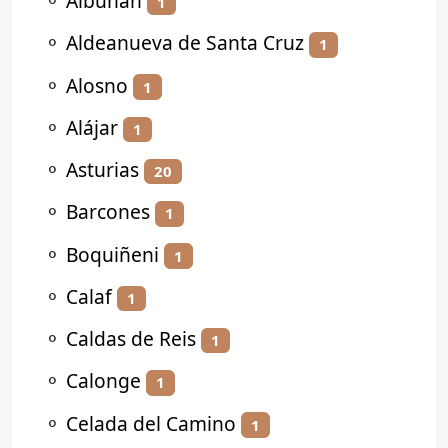
⚬
Albuñán
1
⚬
Aldeanueva de Santa Cruz
1
⚬
Alosno
1
⚬
Alájar
1
⚬
Asturias
20
⚬
Barcones
1
⚬
Boquiñeni
1
⚬
Calaf
1
⚬
Caldas de Reis
1
⚬
Calonge
1
⚬
Celada del Camino
1