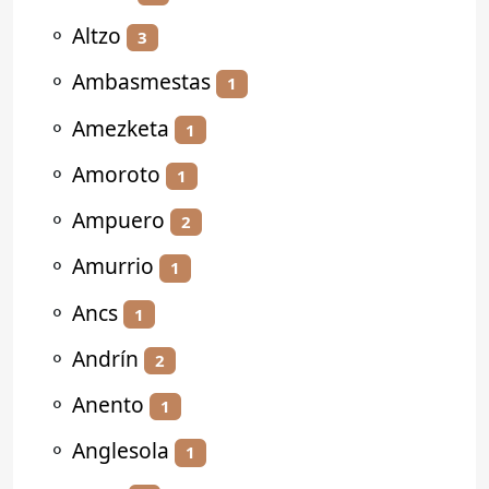
⚬
Altzo
3
⚬
Ambasmestas
1
⚬
Amezketa
1
⚬
Amoroto
1
⚬
Ampuero
2
⚬
Amurrio
1
⚬
Ancs
1
⚬
Andrín
2
⚬
Anento
1
⚬
Anglesola
1