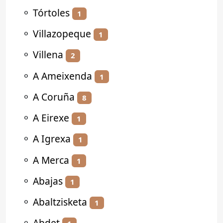
⚬
Tórtoles
1
⚬
Villazopeque
1
⚬
Villena
2
⚬
A Ameixenda
1
⚬
A Coruña
8
⚬
A Eirexe
1
⚬
A Igrexa
1
⚬
A Merca
1
⚬
Abajas
1
⚬
Abaltzisketa
1
⚬
Abdet