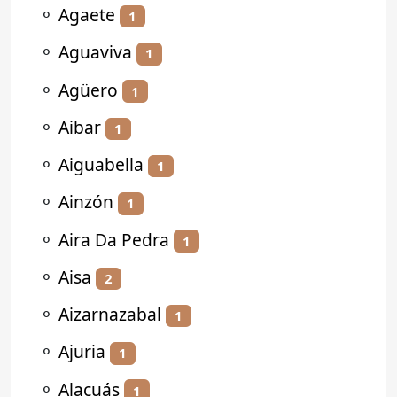
⚬
Agaete
1
⚬
Aguaviva
1
⚬
Agüero
1
⚬
Aibar
1
⚬
Aiguabella
1
⚬
Ainzón
1
⚬
Aira Da Pedra
1
⚬
Aisa
2
⚬
Aizarnazabal
1
⚬
Ajuria
1
⚬
Alacuás
1