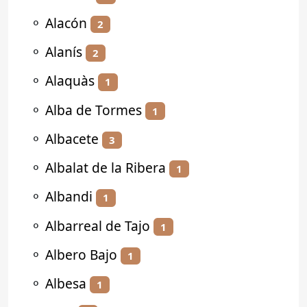
⚬
Alacón
2
⚬
Alanís
2
⚬
Alaquàs
1
⚬
Alba de Tormes
1
⚬
Albacete
3
⚬
Albalat de la Ribera
1
⚬
Albandi
1
⚬
Albarreal de Tajo
1
⚬
Albero Bajo
1
⚬
Albesa
1