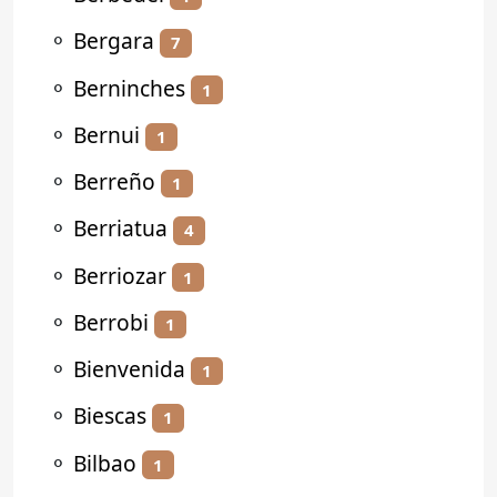
⚬
Bergara
7
⚬
Berninches
1
⚬
Bernui
1
⚬
Berreño
1
⚬
Berriatua
4
⚬
Berriozar
1
⚬
Berrobi
1
⚬
Bienvenida
1
⚬
Biescas
1
⚬
Bilbao
1