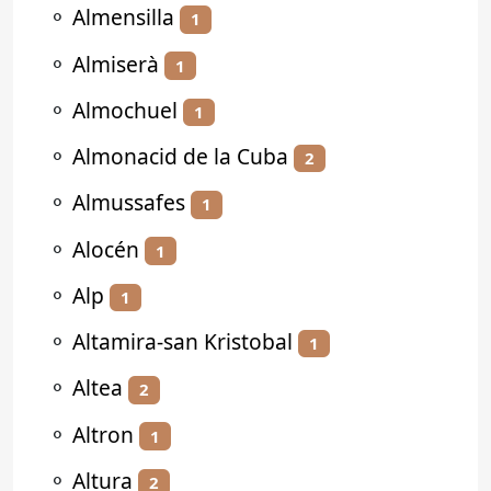
⚬
Almensilla
1
⚬
Almiserà
1
⚬
Almochuel
1
⚬
Almonacid de la Cuba
2
⚬
Almussafes
1
⚬
Alocén
1
⚬
Alp
1
⚬
Altamira-san Kristobal
1
⚬
Altea
2
⚬
Altron
1
⚬
Altura
2