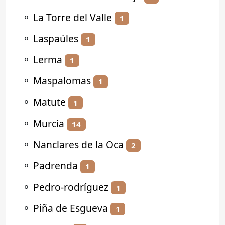
⚬
La Torre del Valle
1
⚬
Laspaúles
1
⚬
Lerma
1
⚬
Maspalomas
1
⚬
Matute
1
⚬
Murcia
14
⚬
Nanclares de la Oca
2
⚬
Padrenda
1
⚬
Pedro-rodríguez
1
⚬
Piña de Esgueva
1