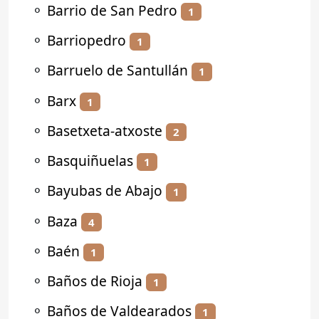
⚬
Barrio de San Pedro
1
⚬
Barriopedro
1
⚬
Barruelo de Santullán
1
⚬
Barx
1
⚬
Basetxeta-atxoste
2
⚬
Basquiñuelas
1
⚬
Bayubas de Abajo
1
⚬
Baza
4
⚬
Baén
1
⚬
Baños de Rioja
1
⚬
Baños de Valdearados
1