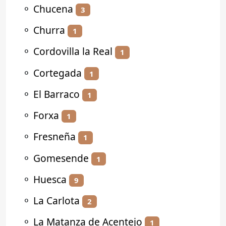
⚬
Chucena
3
⚬
Churra
1
⚬
Cordovilla la Real
1
⚬
Cortegada
1
⚬
El Barraco
1
⚬
Forxa
1
⚬
Fresneña
1
⚬
Gomesende
1
⚬
Huesca
9
⚬
La Carlota
2
⚬
La Matanza de Acentejo
1