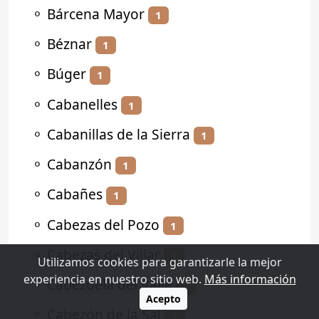
⚬
Bárcena Mayor
1
⚬
Béznar
1
⚬
Búger
1
⚬
Cabanelles
1
⚬
Cabanillas de la Sierra
1
⚬
Cabanzón
1
⚬
Cabañes
1
⚬
Cabezas del Pozo
1
⚬
Cabezas del Villar
1
Utilizamos cookies para garantizarle la mejor
experiencia en nuestro sitio web.
Más información
⚬
Cabezuela del Valle
2
Acepto
⚬
Cabezón de la Sal
1