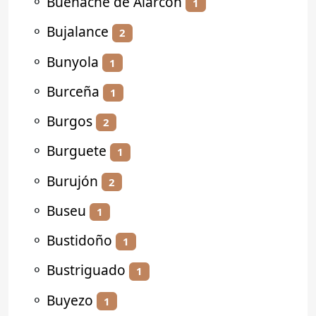
⚬
Buenache de Alarcón
1
⚬
Bujalance
2
⚬
Bunyola
1
⚬
Burceña
1
⚬
Burgos
2
⚬
Burguete
1
⚬
Burujón
2
⚬
Buseu
1
⚬
Bustidoño
1
⚬
Bustriguado
1
⚬
Buyezo
1