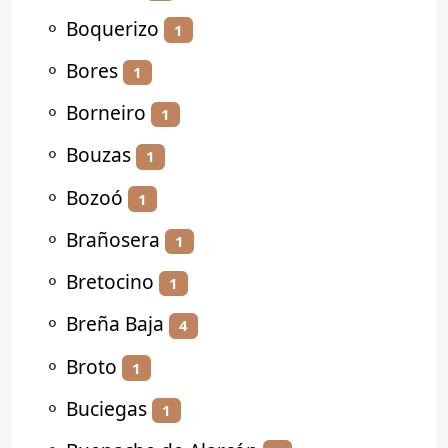
⚬
Boquerizo
1
⚬
Bores
1
⚬
Borneiro
1
⚬
Bouzas
1
⚬
Bozoó
1
⚬
Brañosera
1
⚬
Bretocino
1
⚬
Breña Baja
4
⚬
Broto
1
⚬
Buciegas
1