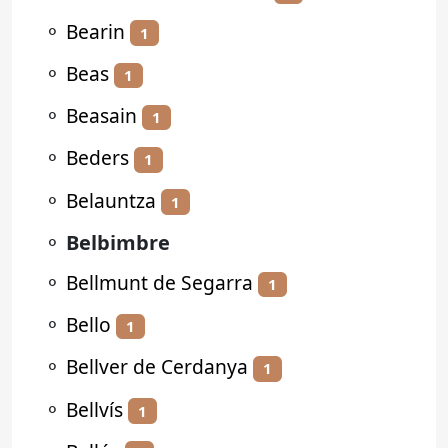
⚬
Bearin
1
⚬
Beas
1
⚬
Beasain
1
⚬
Beders
1
⚬
Belauntza
1
⚬
Belbimbre
⚬
Bellmunt de Segarra
1
⚬
Bello
1
⚬
Bellver de Cerdanya
1
⚬
Bellvís
1