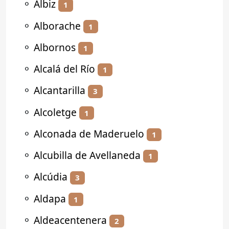
⚬
Albiz
1
⚬
Alborache
1
⚬
Albornos
1
⚬
Alcalá del Río
1
⚬
Alcantarilla
3
⚬
Alcoletge
1
⚬
Alconada de Maderuelo
1
⚬
Alcubilla de Avellaneda
1
⚬
Alcúdia
3
⚬
Aldapa
1
⚬
Aldeacentenera
2