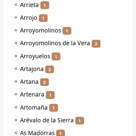
⚬
Arrieta
1
⚬
Arrojo
1
⚬
Arroyomolinos
1
⚬
Arroyomolinos de la Vera
2
⚬
Arroyuelos
1
⚬
Artajona
2
⚬
Artana
2
⚬
Artenara
1
⚬
Artomaña
1
⚬
Arévalo de la Sierra
1
⚬
As Madorras
1