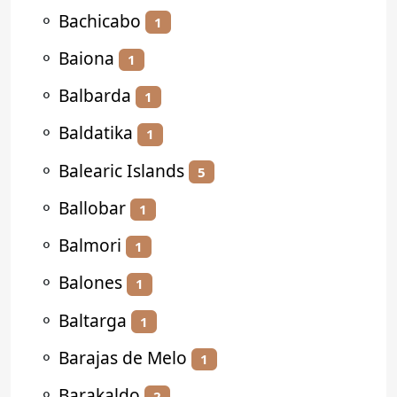
⚬
Bachicabo
1
⚬
Baiona
1
⚬
Balbarda
1
⚬
Baldatika
1
⚬
Balearic Islands
5
⚬
Ballobar
1
⚬
Balmori
1
⚬
Balones
1
⚬
Baltarga
1
⚬
Barajas de Melo
1
⚬
Barakaldo
2