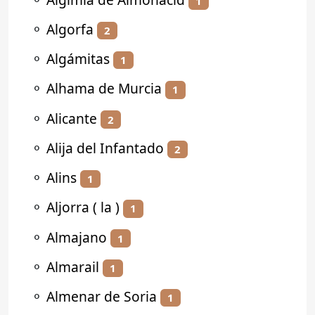
1
⚬
Algorfa
2
⚬
Algámitas
1
⚬
Alhama de Murcia
1
⚬
Alicante
2
⚬
Alija del Infantado
2
⚬
Alins
1
⚬
Aljorra ( la )
1
⚬
Almajano
1
⚬
Almarail
1
⚬
Almenar de Soria
1