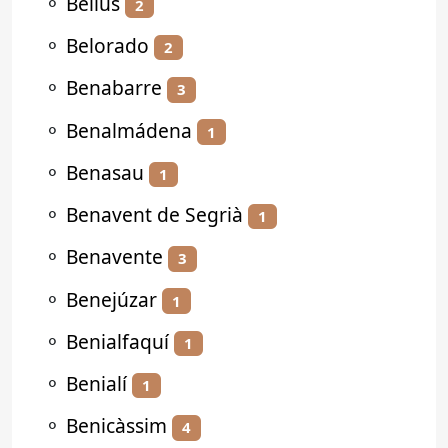
⚬
Bellús
2
⚬
Belorado
2
⚬
Benabarre
3
⚬
Benalmádena
1
⚬
Benasau
1
⚬
Benavent de Segrià
1
⚬
Benavente
3
⚬
Benejúzar
1
⚬
Benialfaquí
1
⚬
Benialí
1
⚬
Benicàssim
4