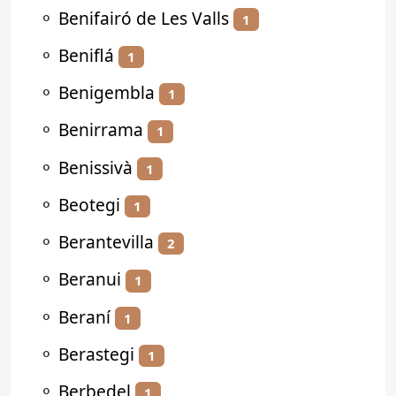
⚬
Benifairó de Les Valls
1
⚬
Beniflá
1
⚬
Benigembla
1
⚬
Benirrama
1
⚬
Benissivà
1
⚬
Beotegi
1
⚬
Berantevilla
2
⚬
Beranui
1
⚬
Beraní
1
⚬
Berastegi
1
⚬
Berbedel
1