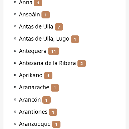
⚬
Anna
1
⚬
Ansoáin
1
⚬
Antas de Ulla
7
⚬
Antas de Ulla, Lugo
1
⚬
Antequera
11
⚬
Antezana de la Ribera
2
⚬
Aprikano
1
⚬
Aranarache
1
⚬
Arancón
1
⚬
Arantiones
1
⚬
Aranzueque
1