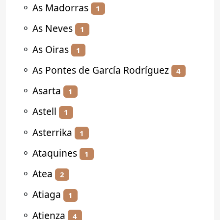
⚬
As Madorras
1
⚬
As Neves
1
⚬
As Oiras
1
⚬
As Pontes de García Rodríguez
4
⚬
Asarta
1
⚬
Astell
1
⚬
Asterrika
1
⚬
Ataquines
1
⚬
Atea
2
⚬
Atiaga
1
⚬
Atienza
4