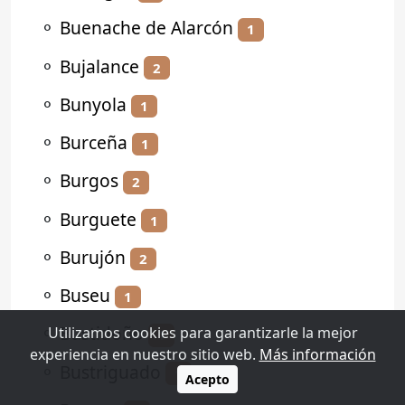
⚬
Buenache de Alarcón
1
⚬
Bujalance
2
⚬
Bunyola
1
⚬
Burceña
1
⚬
Burgos
2
⚬
Burguete
1
⚬
Burujón
2
⚬
Buseu
1
⚬
Bustidoño
Utilizamos cookies para garantizarle la mejor
1
experiencia en nuestro sitio web.
Más información
⚬
Bustriguado
1
Acepto