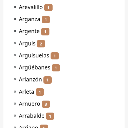
⚬
Arevalillo
1
⚬
Arganza
1
⚬
Argente
1
⚬
Arguis
2
⚬
Arguisuelas
1
⚬
Argüébanes
1
⚬
Arlanzón
1
⚬
Arleta
1
⚬
Arnuero
3
⚬
Arrabalde
1
⚬
Arriano