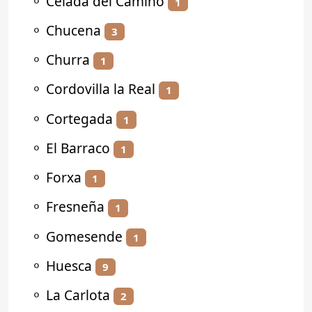
⚬
Celada del Camino
1
⚬
Chucena
3
⚬
Churra
1
⚬
Cordovilla la Real
1
⚬
Cortegada
1
⚬
El Barraco
1
⚬
Forxa
1
⚬
Fresneña
1
⚬
Gomesende
1
⚬
Huesca
9
⚬
La Carlota
2