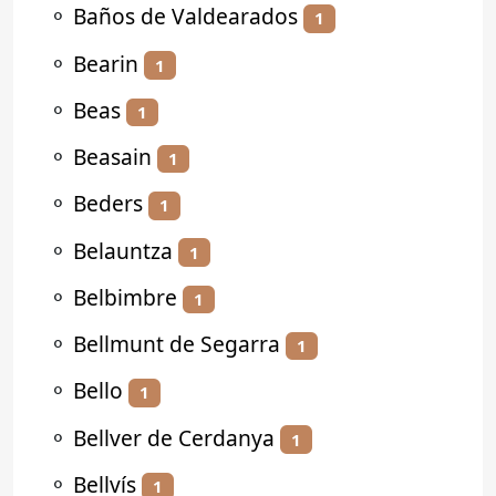
⚬
Baños de Valdearados
1
⚬
Bearin
1
⚬
Beas
1
⚬
Beasain
1
⚬
Beders
1
⚬
Belauntza
1
⚬
Belbimbre
1
⚬
Bellmunt de Segarra
1
⚬
Bello
1
⚬
Bellver de Cerdanya
1
⚬
Bellvís
1