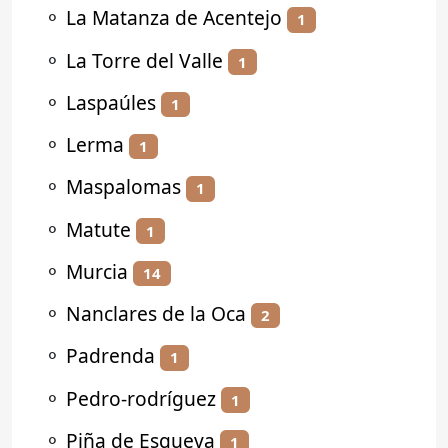
⚬
La Matanza de Acentejo
1
⚬
La Torre del Valle
1
⚬
Laspaúles
1
⚬
Lerma
1
⚬
Maspalomas
1
⚬
Matute
1
⚬
Murcia
14
⚬
Nanclares de la Oca
2
⚬
Padrenda
1
⚬
Pedro-rodríguez
1
⚬
Piña de Esgueva
1