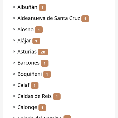
⚬
Albuñán
1
⚬
Aldeanueva de Santa Cruz
1
⚬
Alosno
1
⚬
Alájar
1
⚬
Asturias
20
⚬
Barcones
1
⚬
Boquiñeni
1
⚬
Calaf
1
⚬
Caldas de Reis
1
⚬
Calonge
1