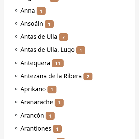
⚬
Anna
1
⚬
Ansoáin
1
⚬
Antas de Ulla
7
⚬
Antas de Ulla, Lugo
1
⚬
Antequera
11
⚬
Antezana de la Ribera
2
⚬
Aprikano
1
⚬
Aranarache
1
⚬
Arancón
1
⚬
Arantiones
1