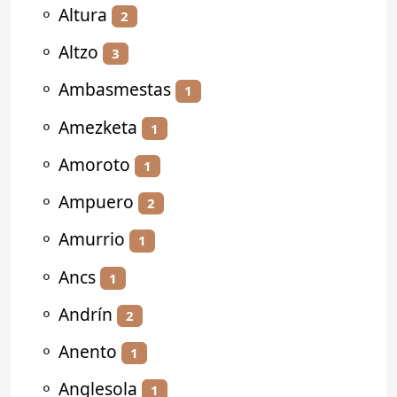
⚬
Altura
2
⚬
Altzo
3
⚬
Ambasmestas
1
⚬
Amezketa
1
⚬
Amoroto
1
⚬
Ampuero
2
⚬
Amurrio
1
⚬
Ancs
1
⚬
Andrín
2
⚬
Anento
1
⚬
Anglesola
1