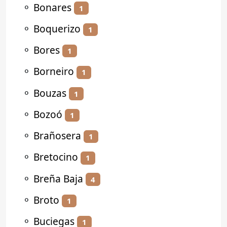
⚬
Bonares
1
⚬
Boquerizo
1
⚬
Bores
1
⚬
Borneiro
1
⚬
Bouzas
1
⚬
Bozoó
1
⚬
Brañosera
1
⚬
Bretocino
1
⚬
Breña Baja
4
⚬
Broto
1
⚬
Buciegas
1