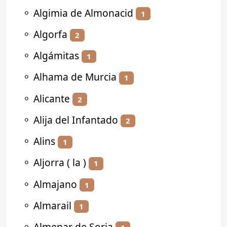
⚬
Algimia de Almonacid
1
⚬
Algorfa
2
⚬
Algámitas
1
⚬
Alhama de Murcia
1
⚬
Alicante
2
⚬
Alija del Infantado
2
⚬
Alins
1
⚬
Aljorra ( la )
1
⚬
Almajano
1
⚬
Almarail
1
⚬
Almenar de Soria