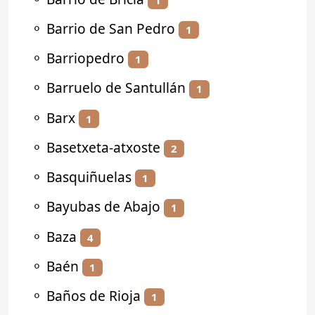
⚬
Barrio de San Pedro
1
⚬
Barriopedro
1
⚬
Barruelo de Santullán
1
⚬
Barx
1
⚬
Basetxeta-atxoste
2
⚬
Basquiñuelas
1
⚬
Bayubas de Abajo
1
⚬
Baza
4
⚬
Baén
1
⚬
Baños de Rioja
1