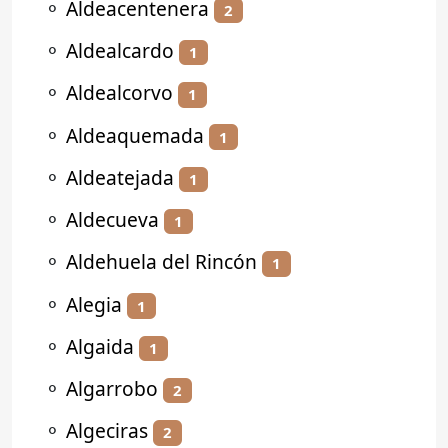
⚬
Aldeacentenera
2
⚬
Aldealcardo
1
⚬
Aldealcorvo
1
⚬
Aldeaquemada
1
⚬
Aldeatejada
1
⚬
Aldecueva
1
⚬
Aldehuela del Rincón
1
⚬
Alegia
1
⚬
Algaida
1
⚬
Algarrobo
2
⚬
Algeciras
2