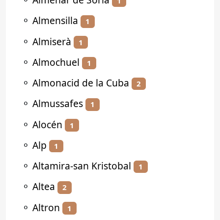
1
⚬
Almensilla
1
⚬
Almiserà
1
⚬
Almochuel
1
⚬
Almonacid de la Cuba
2
⚬
Almussafes
1
⚬
Alocén
1
⚬
Alp
1
⚬
Altamira-san Kristobal
1
⚬
Altea
2
⚬
Altron
1