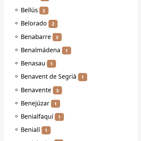
⚬
Bellús
2
⚬
Belorado
2
⚬
Benabarre
3
⚬
Benalmádena
1
⚬
Benasau
1
⚬
Benavent de Segrià
1
⚬
Benavente
3
⚬
Benejúzar
1
⚬
Benialfaquí
1
⚬
Benialí
1