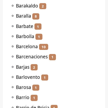
⚬
Barakaldo
2
⚬
Baralla
8
⚬
Barbate
1
⚬
Barbolla
1
⚬
Barcelona
10
⚬
Barcenaciones
1
⚬
Barjas
2
⚬
Barlovento
1
⚬
Barosa
1
⚬
Barrio
1
⚬
Barrio de Bricia
1