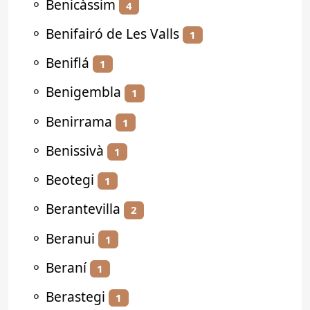
⚬
Benicàssim
4
⚬
Benifairó de Les Valls
1
⚬
Beniflá
1
⚬
Benigembla
1
⚬
Benirrama
1
⚬
Benissivà
1
⚬
Beotegi
1
⚬
Berantevilla
2
⚬
Beranui
1
⚬
Beraní
1
⚬
Berastegi
1