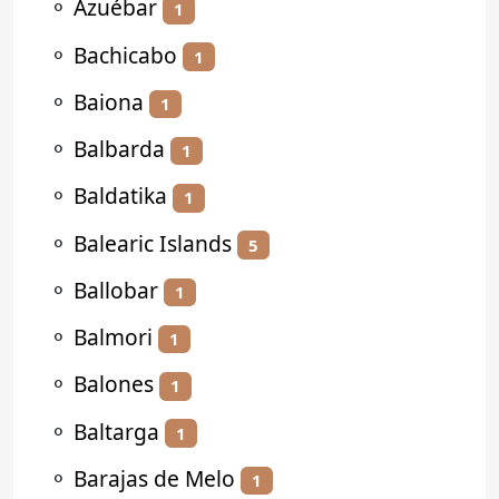
⚬
Azuébar
1
⚬
Bachicabo
1
⚬
Baiona
1
⚬
Balbarda
1
⚬
Baldatika
1
⚬
Balearic Islands
5
⚬
Ballobar
1
⚬
Balmori
1
⚬
Balones
1
⚬
Baltarga
1
⚬
Barajas de Melo
1