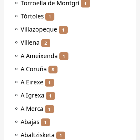
⚬
Torroella de Montgrí
1
⚬
Tórtoles
1
⚬
Villazopeque
1
⚬
Villena
2
⚬
A Ameixenda
1
⚬
A Coruña
8
⚬
A Eirexe
1
⚬
A Igrexa
1
⚬
A Merca
1
⚬
Abajas
1
⚬
Abaltzisketa
1