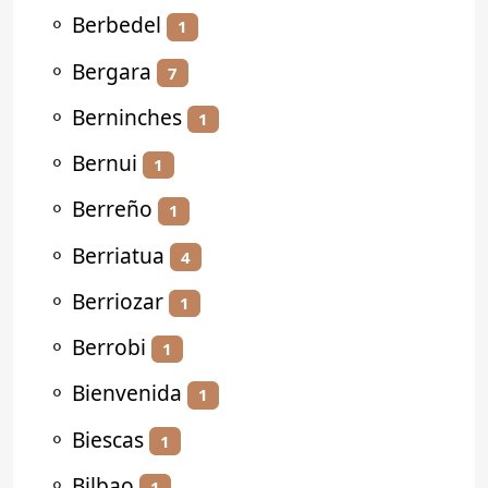
⚬
Berbedel
1
⚬
Bergara
7
⚬
Berninches
1
⚬
Bernui
1
⚬
Berreño
1
⚬
Berriatua
4
⚬
Berriozar
1
⚬
Berrobi
1
⚬
Bienvenida
1
⚬
Biescas
1
⚬
Bilbao
1