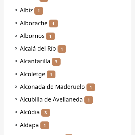
⚬
Albiz
1
⚬
Alborache
1
⚬
Albornos
1
⚬
Alcalá del Río
1
⚬
Alcantarilla
3
⚬
Alcoletge
1
⚬
Alconada de Maderuelo
1
⚬
Alcubilla de Avellaneda
1
⚬
Alcúdia
3
⚬
Aldapa
1