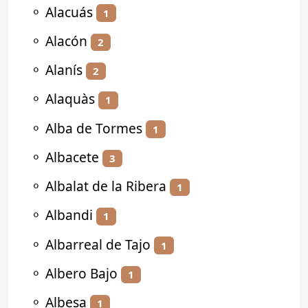
⚬
Alacuás
1
⚬
Alacón
2
⚬
Alanís
2
⚬
Alaquàs
1
⚬
Alba de Tormes
1
⚬
Albacete
3
⚬
Albalat de la Ribera
1
⚬
Albandi
1
⚬
Albarreal de Tajo
1
⚬
Albero Bajo
1
⚬
Albesa
1