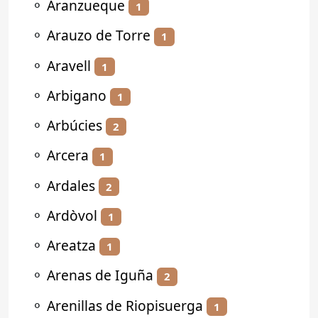
⚬
Aranzueque
1
⚬
Arauzo de Torre
1
⚬
Aravell
1
⚬
Arbigano
1
⚬
Arbúcies
2
⚬
Arcera
1
⚬
Ardales
2
⚬
Ardòvol
1
⚬
Areatza
1
⚬
Arenas de Iguña
2
⚬
Arenillas de Riopisuerga
1