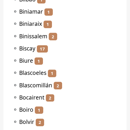
⚬
Biniamar
1
⚬
Biniaraix
1
⚬
Binissalem
2
⚬
Biscay
17
⚬
Biure
1
⚬
Blascoeles
1
⚬
Blascomillán
2
⚬
Bocairent
2
⚬
Boiro
1
⚬
Bolvir
2