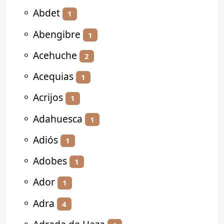
⚬
Abdet
1
⚬
Abengibre
1
⚬
Acehuche
2
⚬
Acequias
1
⚬
Acrijos
1
⚬
Adahuesca
1
⚬
Adiós
1
⚬
Adobes
1
⚬
Ador
1
⚬
Adra
4