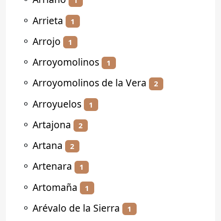
1
⚬
Arrieta
1
⚬
Arrojo
1
⚬
Arroyomolinos
1
⚬
Arroyomolinos de la Vera
2
⚬
Arroyuelos
1
⚬
Artajona
2
⚬
Artana
2
⚬
Artenara
1
⚬
Artomaña
1
⚬
Arévalo de la Sierra
1