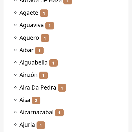
⚬
Adrada de Haza
1
⚬
Agaete
1
⚬
Aguaviva
1
⚬
Agüero
1
⚬
Aibar
1
⚬
Aiguabella
1
⚬
Ainzón
1
⚬
Aira Da Pedra
1
⚬
Aisa
2
⚬
Aizarnazabal
1
⚬
Ajuria
1