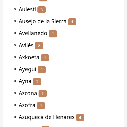
⚬
Aulesti
3
⚬
Ausejo de la Sierra
1
⚬
Avellanedo
1
⚬
Avilés
2
⚬
Axkoeta
1
⚬
Ayegui
1
⚬
Ayna
1
⚬
Azcona
1
⚬
Azofra
1
⚬
Azuqueca de Henares
4