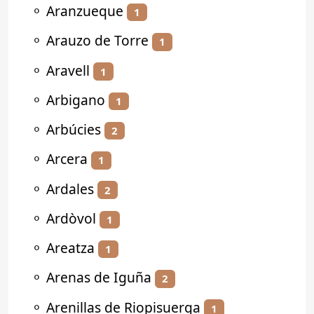
⚬
Aranzueque
1
⚬
Arauzo de Torre
1
⚬
Aravell
1
⚬
Arbigano
1
⚬
Arbúcies
2
⚬
Arcera
1
⚬
Ardales
2
⚬
Ardòvol
1
⚬
Areatza
1
⚬
Arenas de Iguña
2
⚬
Arenillas de Riopisuerga
1