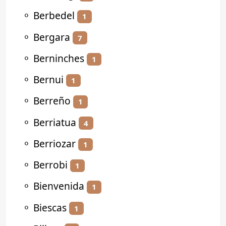
⚬
Berbedel
1
⚬
Bergara
7
⚬
Berninches
1
⚬
Bernui
1
⚬
Berreño
1
⚬
Berriatua
4
⚬
Berriozar
1
⚬
Berrobi
1
⚬
Bienvenida
1
⚬
Biescas
1