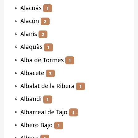
⚬
Alacuás
1
⚬
Alacón
2
⚬
Alanís
2
⚬
Alaquàs
1
⚬
Alba de Tormes
1
⚬
Albacete
3
⚬
Albalat de la Ribera
1
⚬
Albandi
1
⚬
Albarreal de Tajo
1
⚬
Albero Bajo
1
⚬
Albesa