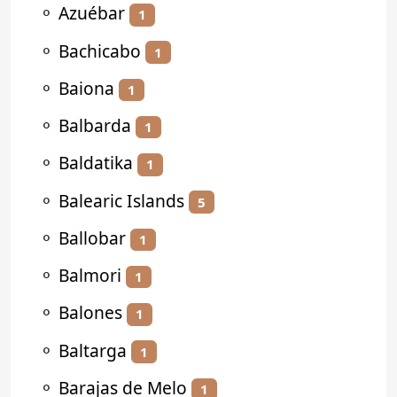
⚬
Azuébar
1
⚬
Bachicabo
1
⚬
Baiona
1
⚬
Balbarda
1
⚬
Baldatika
1
⚬
Balearic Islands
5
⚬
Ballobar
1
⚬
Balmori
1
⚬
Balones
1
⚬
Baltarga
1
⚬
Barajas de Melo
1