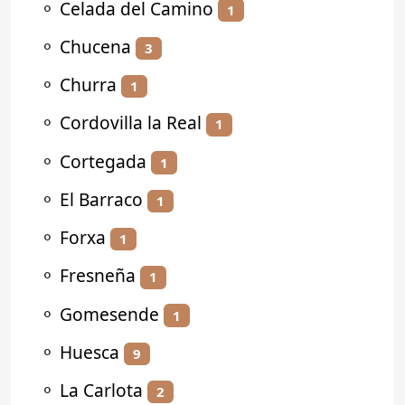
⚬
Celada del Camino
1
⚬
Chucena
3
⚬
Churra
1
⚬
Cordovilla la Real
1
⚬
Cortegada
1
⚬
El Barraco
1
⚬
Forxa
1
⚬
Fresneña
1
⚬
Gomesende
1
⚬
Huesca
9
⚬
La Carlota
2