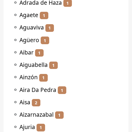
⚬
Adrada de Haza
1
⚬
Agaete
1
⚬
Aguaviva
1
⚬
Agüero
1
⚬
Aibar
1
⚬
Aiguabella
1
⚬
Ainzón
1
⚬
Aira Da Pedra
1
⚬
Aisa
2
⚬
Aizarnazabal
1
⚬
Ajuria
1