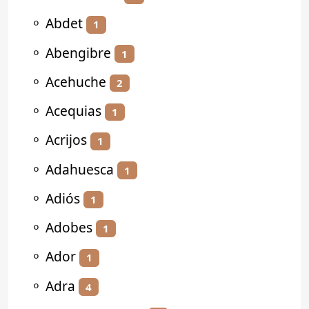
⚬
Abdet
1
⚬
Abengibre
1
⚬
Acehuche
2
⚬
Acequias
1
⚬
Acrijos
1
⚬
Adahuesca
1
⚬
Adiós
1
⚬
Adobes
1
⚬
Ador
1
⚬
Adra
4