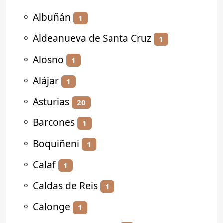
⚬
Albuñán
1
⚬
Aldeanueva de Santa Cruz
1
⚬
Alosno
1
⚬
Alájar
1
⚬
Asturias
20
⚬
Barcones
1
⚬
Boquiñeni
1
⚬
Calaf
1
⚬
Caldas de Reis
1
⚬
Calonge
1