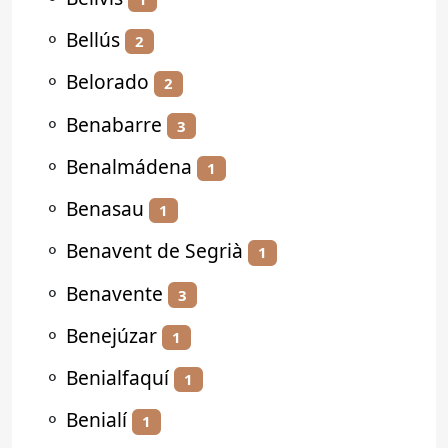
⚬
Bellús
2
⚬
Belorado
2
⚬
Benabarre
3
⚬
Benalmádena
1
⚬
Benasau
1
⚬
Benavent de Segrià
1
⚬
Benavente
3
⚬
Benejúzar
1
⚬
Benialfaquí
1
⚬
Benialí
1