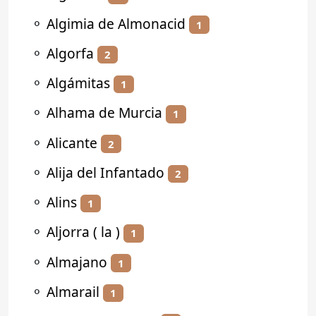
⚬
Algimia de Almonacid
1
⚬
Algorfa
2
⚬
Algámitas
1
⚬
Alhama de Murcia
1
⚬
Alicante
2
⚬
Alija del Infantado
2
⚬
Alins
1
⚬
Aljorra ( la )
1
⚬
Almajano
1
⚬
Almarail
1