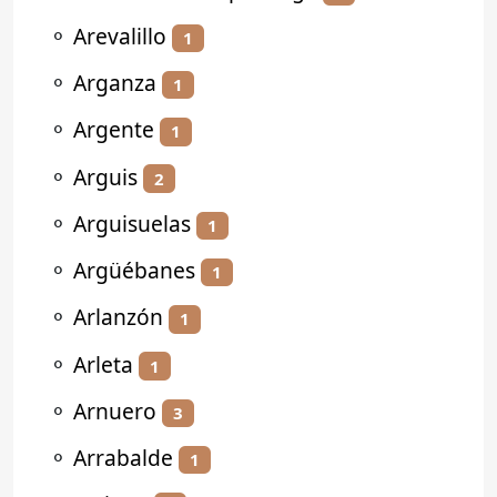
⚬
Arevalillo
1
⚬
Arganza
1
⚬
Argente
1
⚬
Arguis
2
⚬
Arguisuelas
1
⚬
Argüébanes
1
⚬
Arlanzón
1
⚬
Arleta
1
⚬
Arnuero
3
⚬
Arrabalde
1