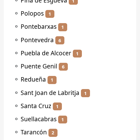
⚬
Piña de Esgueva
1
⚬
Polopos
1
⚬
Pontebarxas
1
⚬
Pontevedra
6
⚬
Puebla de Alcocer
1
⚬
Puente Genil
6
⚬
Redueña
1
⚬
Sant Joan de Labritja
1
⚬
Santa Cruz
1
⚬
Suellacabras
1
⚬
Tarancón
2