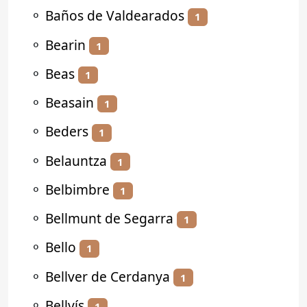
⚬
Baños de Valdearados
1
⚬
Bearin
1
⚬
Beas
1
⚬
Beasain
1
⚬
Beders
1
⚬
Belauntza
1
⚬
Belbimbre
1
⚬
Bellmunt de Segarra
1
⚬
Bello
1
⚬
Bellver de Cerdanya
1
⚬
Bellvís
1