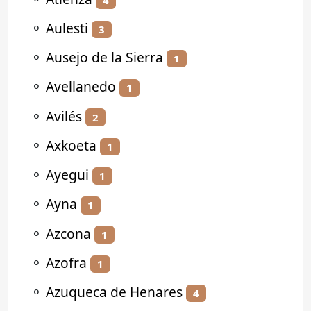
⚬
Aulesti
3
⚬
Ausejo de la Sierra
1
⚬
Avellanedo
1
⚬
Avilés
2
⚬
Axkoeta
1
⚬
Ayegui
1
⚬
Ayna
1
⚬
Azcona
1
⚬
Azofra
1
⚬
Azuqueca de Henares
4