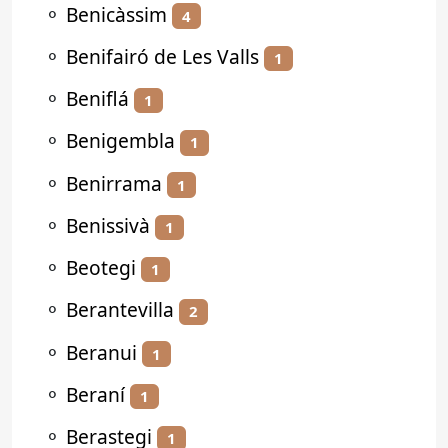
⚬
Benicàssim
4
⚬
Benifairó de Les Valls
1
⚬
Beniflá
1
⚬
Benigembla
1
⚬
Benirrama
1
⚬
Benissivà
1
⚬
Beotegi
1
⚬
Berantevilla
2
⚬
Beranui
1
⚬
Beraní
1
⚬
Berastegi
1