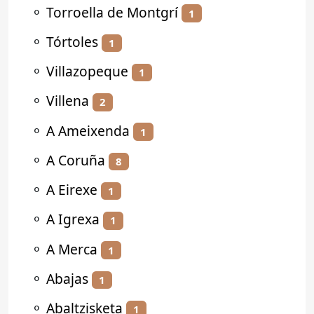
⚬
Torroella de Montgrí
1
⚬
Tórtoles
1
⚬
Villazopeque
1
⚬
Villena
2
⚬
A Ameixenda
1
⚬
A Coruña
8
⚬
A Eirexe
1
⚬
A Igrexa
1
⚬
A Merca
1
⚬
Abajas
1
⚬
Abaltzisketa
1