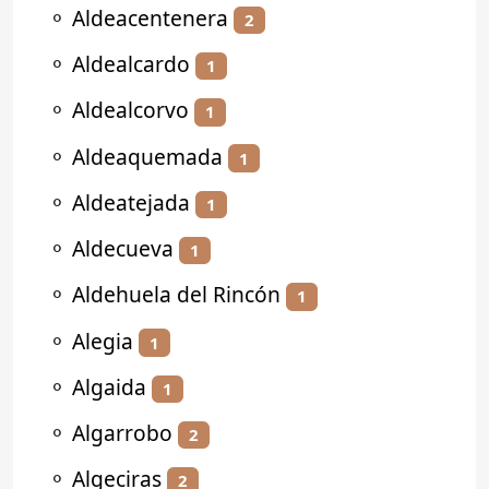
⚬
Aldeacentenera
2
⚬
Aldealcardo
1
⚬
Aldealcorvo
1
⚬
Aldeaquemada
1
⚬
Aldeatejada
1
⚬
Aldecueva
1
⚬
Aldehuela del Rincón
1
⚬
Alegia
1
⚬
Algaida
1
⚬
Algarrobo
2
⚬
Algeciras
2