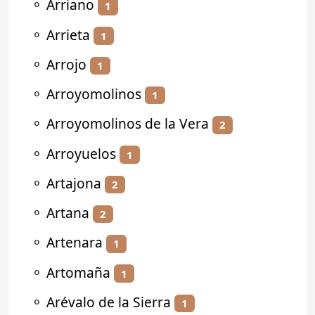
⚬
Arriano
1
⚬
Arrieta
1
⚬
Arrojo
1
⚬
Arroyomolinos
1
⚬
Arroyomolinos de la Vera
2
⚬
Arroyuelos
1
⚬
Artajona
2
⚬
Artana
2
⚬
Artenara
1
⚬
Artomaña
1
⚬
Arévalo de la Sierra
1