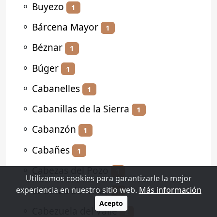
⚬
Buyezo
1
⚬
Bárcena Mayor
1
⚬
Béznar
1
⚬
Búger
1
⚬
Cabanelles
1
⚬
Cabanillas de la Sierra
1
⚬
Cabanzón
1
⚬
Cabañes
1
⚬
Cabezas del Pozo
1
Utilizamos cookies para garantizarle la mejor
⚬
Cabezas del Villar
experiencia en nuestro sitio web.
Más información
1
Acepto
⚬
Cabezuela del Valle
2