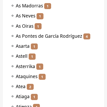
⚬
As Madorras
1
⚬
As Neves
1
⚬
As Oiras
1
⚬
As Pontes de García Rodríguez
4
⚬
Asarta
1
⚬
Astell
1
⚬
Asterrika
1
⚬
Ataquines
1
⚬
Atea
2
⚬
Atiaga
1
⚬
Atienza
4