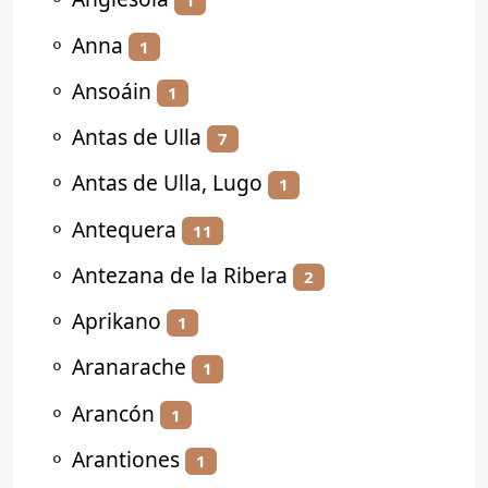
1
⚬
Anna
1
⚬
Ansoáin
1
⚬
Antas de Ulla
7
⚬
Antas de Ulla, Lugo
1
⚬
Antequera
11
⚬
Antezana de la Ribera
2
⚬
Aprikano
1
⚬
Aranarache
1
⚬
Arancón
1
⚬
Arantiones
1