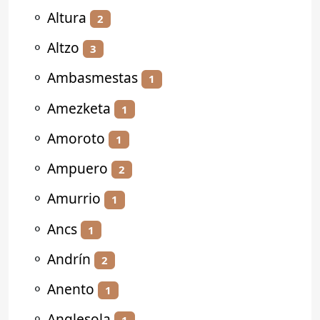
⚬
Altura
2
⚬
Altzo
3
⚬
Ambasmestas
1
⚬
Amezketa
1
⚬
Amoroto
1
⚬
Ampuero
2
⚬
Amurrio
1
⚬
Ancs
1
⚬
Andrín
2
⚬
Anento
1
⚬
Anglesola