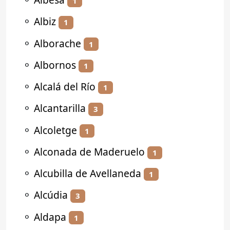
1
⚬
Albiz
1
⚬
Alborache
1
⚬
Albornos
1
⚬
Alcalá del Río
1
⚬
Alcantarilla
3
⚬
Alcoletge
1
⚬
Alconada de Maderuelo
1
⚬
Alcubilla de Avellaneda
1
⚬
Alcúdia
3
⚬
Aldapa
1