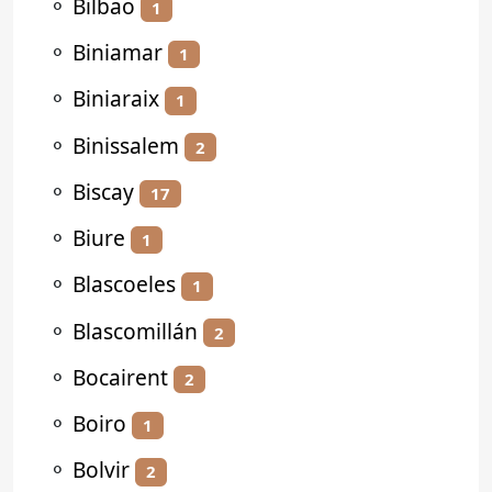
⚬
Bilbao
1
⚬
Biniamar
1
⚬
Biniaraix
1
⚬
Binissalem
2
⚬
Biscay
17
⚬
Biure
1
⚬
Blascoeles
1
⚬
Blascomillán
2
⚬
Bocairent
2
⚬
Boiro
1
⚬
Bolvir
2