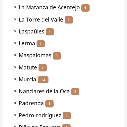
⚬
La Matanza de Acentejo
1
⚬
La Torre del Valle
1
⚬
Laspaúles
1
⚬
Lerma
1
⚬
Maspalomas
1
⚬
Matute
1
⚬
Murcia
14
⚬
Nanclares de la Oca
2
⚬
Padrenda
1
⚬
Pedro-rodríguez
1