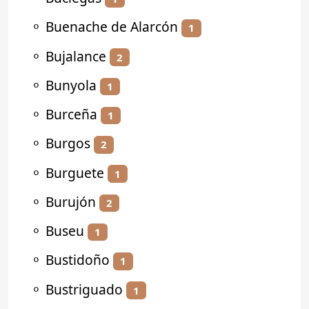
⚬
Buenache de Alarcón
1
⚬
Bujalance
2
⚬
Bunyola
1
⚬
Burceña
1
⚬
Burgos
2
⚬
Burguete
1
⚬
Burujón
2
⚬
Buseu
1
⚬
Bustidoño
1
⚬
Bustriguado
1