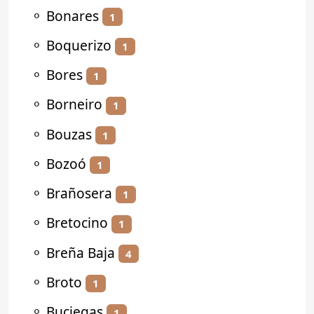
⚬
Bonares
1
⚬
Boquerizo
1
⚬
Bores
1
⚬
Borneiro
1
⚬
Bouzas
1
⚬
Bozoó
1
⚬
Brañosera
1
⚬
Bretocino
1
⚬
Breña Baja
4
⚬
Broto
1
⚬
Buciegas
1