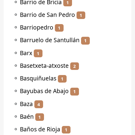
⚬
Barrio de Bricia
1
⚬
Barrio de San Pedro
1
⚬
Barriopedro
1
⚬
Barruelo de Santullán
1
⚬
Barx
1
⚬
Basetxeta-atxoste
2
⚬
Basquiñuelas
1
⚬
Bayubas de Abajo
1
⚬
Baza
4
⚬
Baén
1
⚬
Baños de Rioja
1