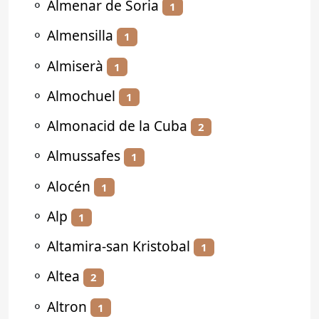
⚬
Almenar de Soria
1
⚬
Almensilla
1
⚬
Almiserà
1
⚬
Almochuel
1
⚬
Almonacid de la Cuba
2
⚬
Almussafes
1
⚬
Alocén
1
⚬
Alp
1
⚬
Altamira-san Kristobal
1
⚬
Altea
2
⚬
Altron
1