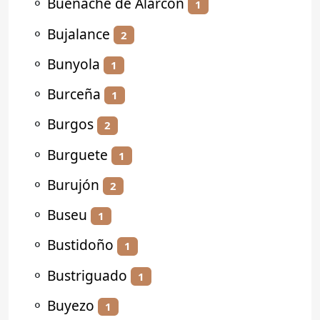
⚬
Buenache de Alarcón
1
⚬
Bujalance
2
⚬
Bunyola
1
⚬
Burceña
1
⚬
Burgos
2
⚬
Burguete
1
⚬
Burujón
2
⚬
Buseu
1
⚬
Bustidoño
1
⚬
Bustriguado
1
⚬
Buyezo
1