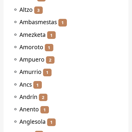
⚬
Altzo
3
⚬
Ambasmestas
1
⚬
Amezketa
1
⚬
Amoroto
1
⚬
Ampuero
2
⚬
Amurrio
1
⚬
Ancs
1
⚬
Andrín
2
⚬
Anento
1
⚬
Anglesola
1