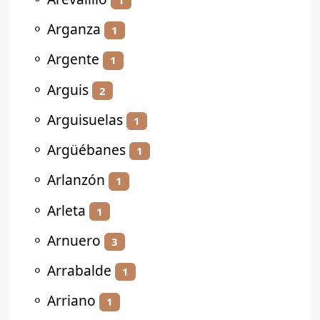
⚬
Arganza
1
⚬
Argente
1
⚬
Arguis
2
⚬
Arguisuelas
1
⚬
Argüébanes
1
⚬
Arlanzón
1
⚬
Arleta
1
⚬
Arnuero
3
⚬
Arrabalde
1
⚬
Arriano
1