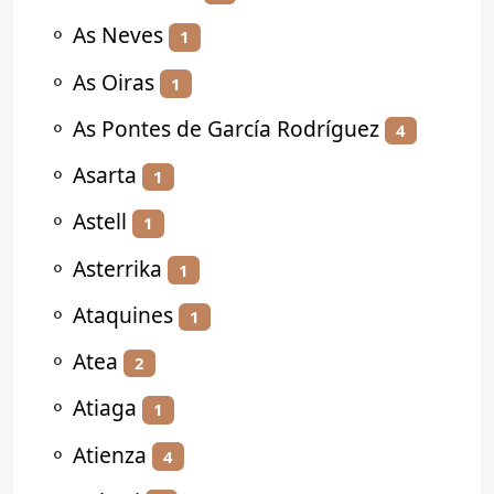
⚬
As Neves
1
⚬
As Oiras
1
⚬
As Pontes de García Rodríguez
4
⚬
Asarta
1
⚬
Astell
1
⚬
Asterrika
1
⚬
Ataquines
1
⚬
Atea
2
⚬
Atiaga
1
⚬
Atienza
4