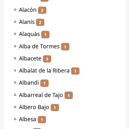
⚬
Alacón
2
⚬
Alanís
2
⚬
Alaquàs
1
⚬
Alba de Tormes
1
⚬
Albacete
3
⚬
Albalat de la Ribera
1
⚬
Albandi
1
⚬
Albarreal de Tajo
1
⚬
Albero Bajo
1
⚬
Albesa
1