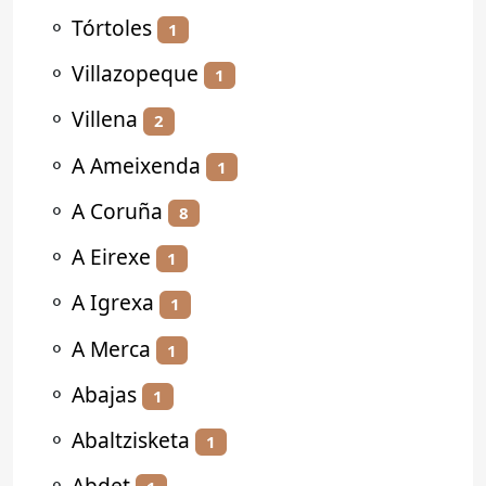
⚬
Tórtoles
1
⚬
Villazopeque
1
⚬
Villena
2
⚬
A Ameixenda
1
⚬
A Coruña
8
⚬
A Eirexe
1
⚬
A Igrexa
1
⚬
A Merca
1
⚬
Abajas
1
⚬
Abaltzisketa
1
⚬
Abdet