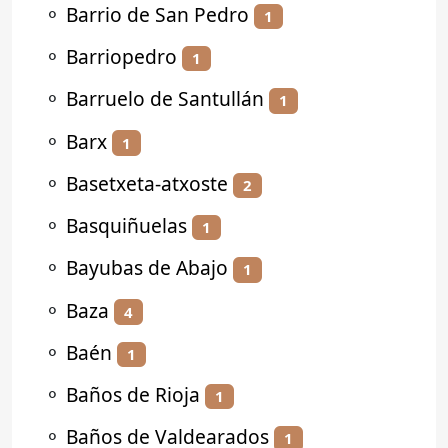
⚬
Barrio de San Pedro
1
⚬
Barriopedro
1
⚬
Barruelo de Santullán
1
⚬
Barx
1
⚬
Basetxeta-atxoste
2
⚬
Basquiñuelas
1
⚬
Bayubas de Abajo
1
⚬
Baza
4
⚬
Baén
1
⚬
Baños de Rioja
1
⚬
Baños de Valdearados
1