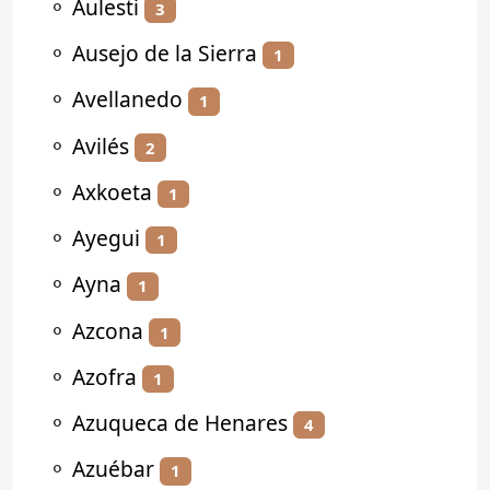
⚬
Aulesti
3
⚬
Ausejo de la Sierra
1
⚬
Avellanedo
1
⚬
Avilés
2
⚬
Axkoeta
1
⚬
Ayegui
1
⚬
Ayna
1
⚬
Azcona
1
⚬
Azofra
1
⚬
Azuqueca de Henares
4
⚬
Azuébar
1