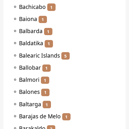
⚬
Bachicabo
1
⚬
Baiona
1
⚬
Balbarda
1
⚬
Baldatika
1
⚬
Balearic Islands
5
⚬
Ballobar
1
⚬
Balmori
1
⚬
Balones
1
⚬
Baltarga
1
⚬
Barajas de Melo
1
⚬
Barakaldo
2