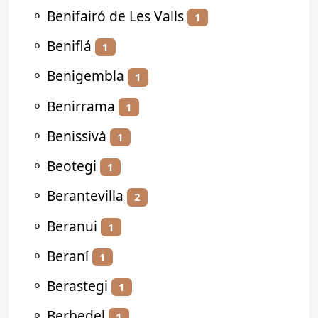
⚬
Benifairó de Les Valls
1
⚬
Beniflá
1
⚬
Benigembla
1
⚬
Benirrama
1
⚬
Benissivà
1
⚬
Beotegi
1
⚬
Berantevilla
2
⚬
Beranui
1
⚬
Beraní
1
⚬
Berastegi
1
⚬
Berbedel
1