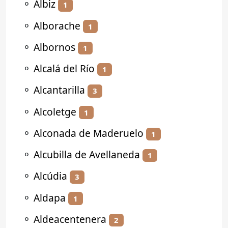
⚬
Albiz
1
⚬
Alborache
1
⚬
Albornos
1
⚬
Alcalá del Río
1
⚬
Alcantarilla
3
⚬
Alcoletge
1
⚬
Alconada de Maderuelo
1
⚬
Alcubilla de Avellaneda
1
⚬
Alcúdia
3
⚬
Aldapa
1
⚬
Aldeacentenera
2