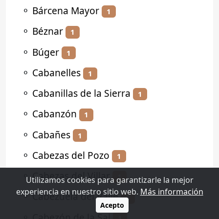
⚬
Bárcena Mayor
1
⚬
Béznar
1
⚬
Búger
1
⚬
Cabanelles
1
⚬
Cabanillas de la Sierra
1
⚬
Cabanzón
1
⚬
Cabañes
1
⚬
Cabezas del Pozo
1
⚬
Cabezas del Villar
1
Utilizamos cookies para garantizarle la mejor
experiencia en nuestro sitio web.
Más información
⚬
Cabezuela del Valle
2
Acepto
⚬
Cabezón de la Sal
1