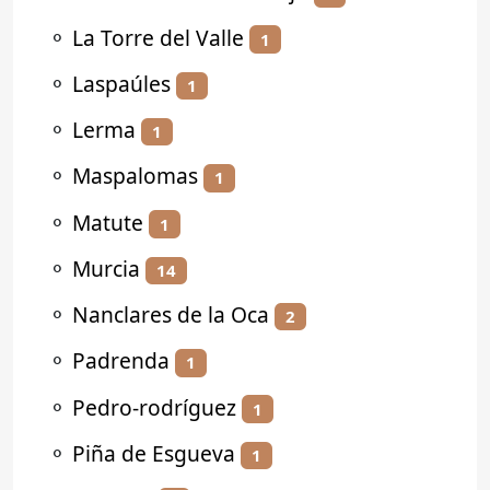
⚬
La Torre del Valle
1
⚬
Laspaúles
1
⚬
Lerma
1
⚬
Maspalomas
1
⚬
Matute
1
⚬
Murcia
14
⚬
Nanclares de la Oca
2
⚬
Padrenda
1
⚬
Pedro-rodríguez
1
⚬
Piña de Esgueva
1