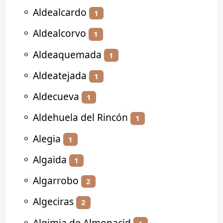
⚬
Aldealcardo
1
⚬
Aldealcorvo
1
⚬
Aldeaquemada
1
⚬
Aldeatejada
1
⚬
Aldecueva
1
⚬
Aldehuela del Rincón
1
⚬
Alegia
1
⚬
Algaida
1
⚬
Algarrobo
2
⚬
Algeciras
2
⚬
Algimia de Almonacid