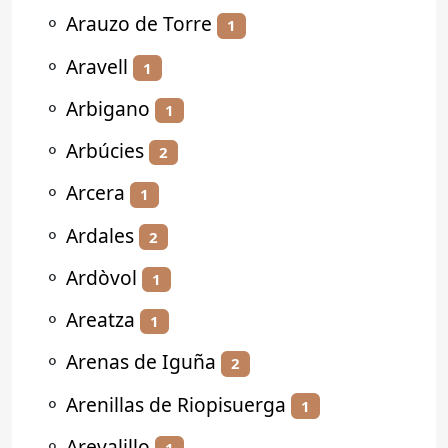
⚬
Arauzo de Torre
1
⚬
Aravell
1
⚬
Arbigano
1
⚬
Arbúcies
2
⚬
Arcera
1
⚬
Ardales
2
⚬
Ardòvol
1
⚬
Areatza
1
⚬
Arenas de Iguña
2
⚬
Arenillas de Riopisuerga
1
⚬
Arevalillo
1