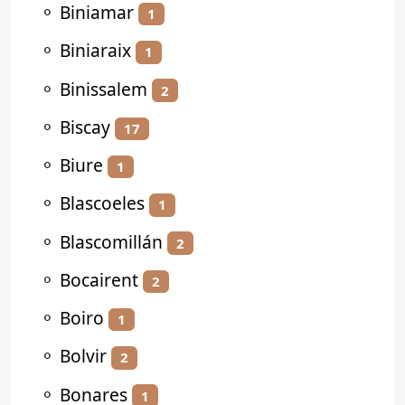
⚬
Biniamar
1
⚬
Biniaraix
1
⚬
Binissalem
2
⚬
Biscay
17
⚬
Biure
1
⚬
Blascoeles
1
⚬
Blascomillán
2
⚬
Bocairent
2
⚬
Boiro
1
⚬
Bolvir
2
⚬
Bonares
1