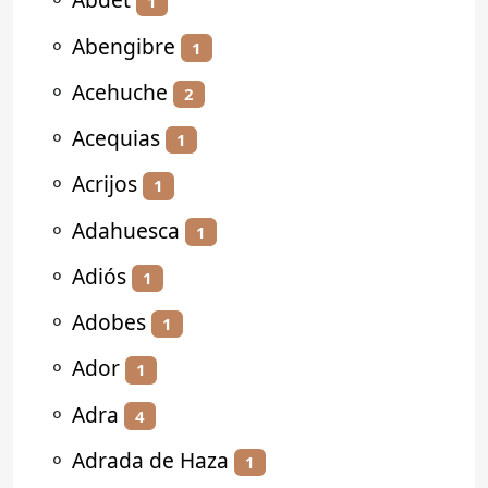
1
⚬
Abengibre
1
⚬
Acehuche
2
⚬
Acequias
1
⚬
Acrijos
1
⚬
Adahuesca
1
⚬
Adiós
1
⚬
Adobes
1
⚬
Ador
1
⚬
Adra
4
⚬
Adrada de Haza
1