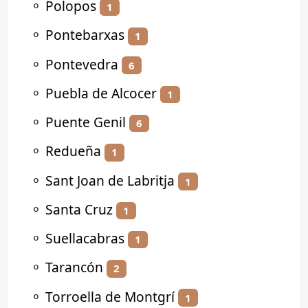
⚬
Polopos
1
⚬
Pontebarxas
1
⚬
Pontevedra
6
⚬
Puebla de Alcocer
1
⚬
Puente Genil
6
⚬
Redueña
1
⚬
Sant Joan de Labritja
1
⚬
Santa Cruz
1
⚬
Suellacabras
1
⚬
Tarancón
2
⚬
Torroella de Montgrí
1