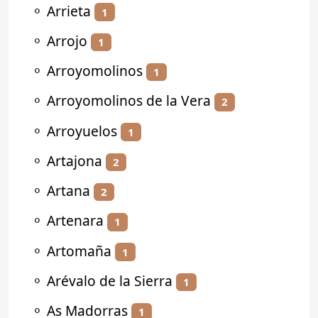
⚬
Arrieta
1
⚬
Arrojo
1
⚬
Arroyomolinos
1
⚬
Arroyomolinos de la Vera
2
⚬
Arroyuelos
1
⚬
Artajona
2
⚬
Artana
2
⚬
Artenara
1
⚬
Artomaña
1
⚬
Arévalo de la Sierra
1
⚬
As Madorras
1