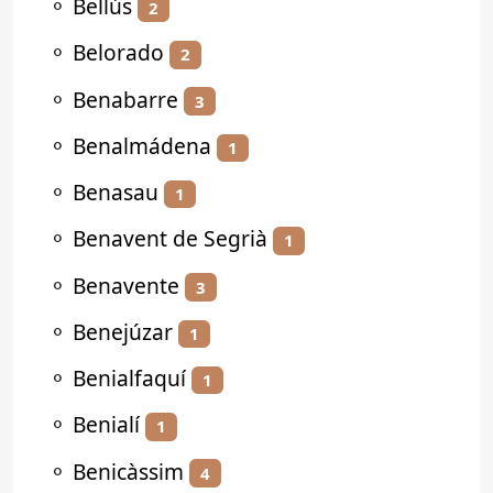
⚬
Bellús
2
⚬
Belorado
2
⚬
Benabarre
3
⚬
Benalmádena
1
⚬
Benasau
1
⚬
Benavent de Segrià
1
⚬
Benavente
3
⚬
Benejúzar
1
⚬
Benialfaquí
1
⚬
Benialí
1
⚬
Benicàssim
4