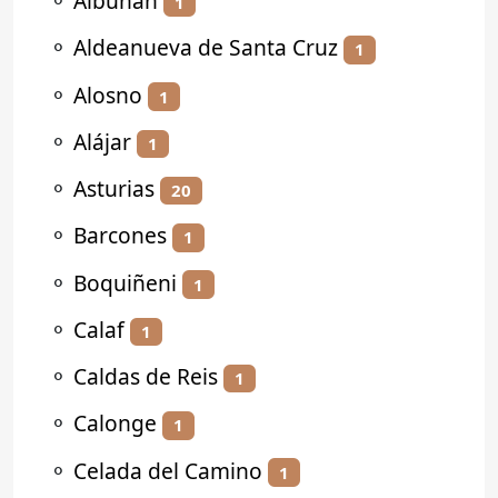
⚬
Albuñán
1
⚬
Aldeanueva de Santa Cruz
1
⚬
Alosno
1
⚬
Alájar
1
⚬
Asturias
20
⚬
Barcones
1
⚬
Boquiñeni
1
⚬
Calaf
1
⚬
Caldas de Reis
1
⚬
Calonge
1
⚬
Celada del Camino
1