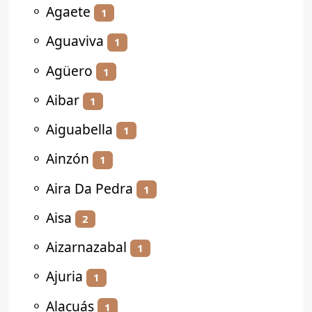
⚬
Agaete
1
⚬
Aguaviva
1
⚬
Agüero
1
⚬
Aibar
1
⚬
Aiguabella
1
⚬
Ainzón
1
⚬
Aira Da Pedra
1
⚬
Aisa
2
⚬
Aizarnazabal
1
⚬
Ajuria
1
⚬
Alacuás
1