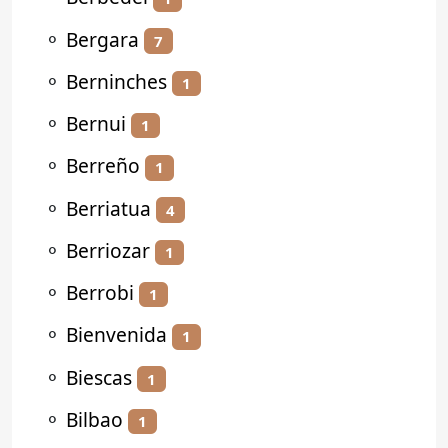
⚬
Bergara
7
⚬
Berninches
1
⚬
Bernui
1
⚬
Berreño
1
⚬
Berriatua
4
⚬
Berriozar
1
⚬
Berrobi
1
⚬
Bienvenida
1
⚬
Biescas
1
⚬
Bilbao
1