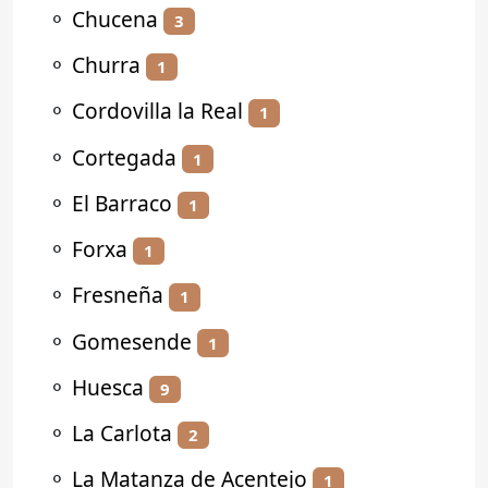
⚬
Chucena
3
⚬
Churra
1
⚬
Cordovilla la Real
1
⚬
Cortegada
1
⚬
El Barraco
1
⚬
Forxa
1
⚬
Fresneña
1
⚬
Gomesende
1
⚬
Huesca
9
⚬
La Carlota
2
⚬
La Matanza de Acentejo
1