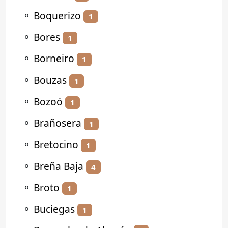
⚬
Boquerizo
1
⚬
Bores
1
⚬
Borneiro
1
⚬
Bouzas
1
⚬
Bozoó
1
⚬
Brañosera
1
⚬
Bretocino
1
⚬
Breña Baja
4
⚬
Broto
1
⚬
Buciegas
1