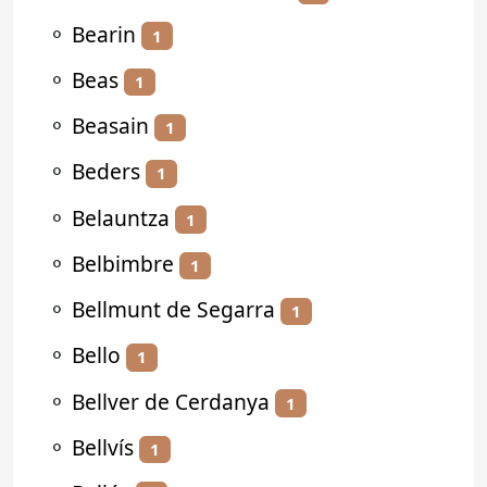
⚬
Bearin
1
⚬
Beas
1
⚬
Beasain
1
⚬
Beders
1
⚬
Belauntza
1
⚬
Belbimbre
1
⚬
Bellmunt de Segarra
1
⚬
Bello
1
⚬
Bellver de Cerdanya
1
⚬
Bellvís
1