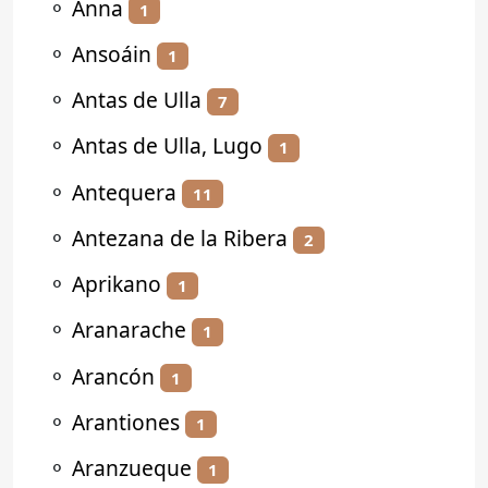
⚬
Anna
1
⚬
Ansoáin
1
⚬
Antas de Ulla
7
⚬
Antas de Ulla, Lugo
1
⚬
Antequera
11
⚬
Antezana de la Ribera
2
⚬
Aprikano
1
⚬
Aranarache
1
⚬
Arancón
1
⚬
Arantiones
1
⚬
Aranzueque
1