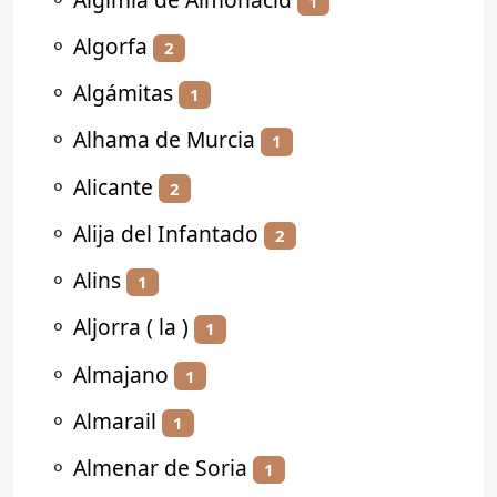
1
⚬
Algorfa
2
⚬
Algámitas
1
⚬
Alhama de Murcia
1
⚬
Alicante
2
⚬
Alija del Infantado
2
⚬
Alins
1
⚬
Aljorra ( la )
1
⚬
Almajano
1
⚬
Almarail
1
⚬
Almenar de Soria
1