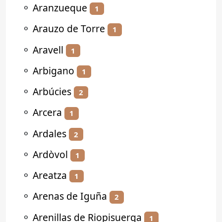
⚬
Aranzueque
1
⚬
Arauzo de Torre
1
⚬
Aravell
1
⚬
Arbigano
1
⚬
Arbúcies
2
⚬
Arcera
1
⚬
Ardales
2
⚬
Ardòvol
1
⚬
Areatza
1
⚬
Arenas de Iguña
2
⚬
Arenillas de Riopisuerga
1