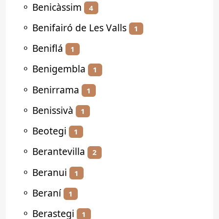
⚬
Benicàssim
4
⚬
Benifairó de Les Valls
1
⚬
Beniflá
1
⚬
Benigembla
1
⚬
Benirrama
1
⚬
Benissivà
1
⚬
Beotegi
1
⚬
Berantevilla
2
⚬
Beranui
1
⚬
Beraní
1
⚬
Berastegi
1