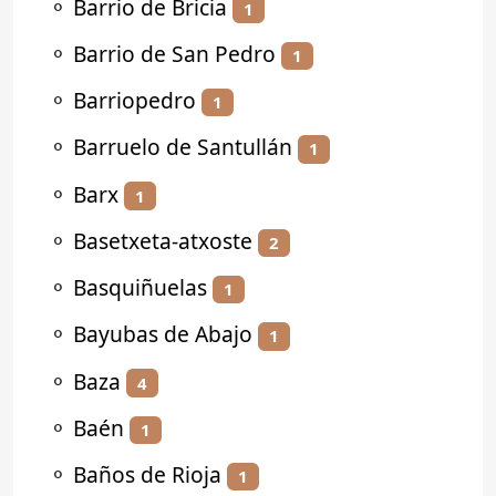
⚬
Barrio de Bricia
1
⚬
Barrio de San Pedro
1
⚬
Barriopedro
1
⚬
Barruelo de Santullán
1
⚬
Barx
1
⚬
Basetxeta-atxoste
2
⚬
Basquiñuelas
1
⚬
Bayubas de Abajo
1
⚬
Baza
4
⚬
Baén
1
⚬
Baños de Rioja
1