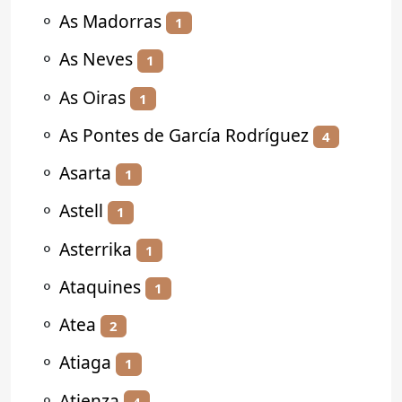
⚬
As Madorras
1
⚬
As Neves
1
⚬
As Oiras
1
⚬
As Pontes de García Rodríguez
4
⚬
Asarta
1
⚬
Astell
1
⚬
Asterrika
1
⚬
Ataquines
1
⚬
Atea
2
⚬
Atiaga
1
⚬
Atienza
4