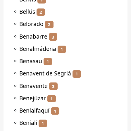
⚬
Bellús
2
⚬
Belorado
2
⚬
Benabarre
3
⚬
Benalmádena
1
⚬
Benasau
1
⚬
Benavent de Segrià
1
⚬
Benavente
3
⚬
Benejúzar
1
⚬
Benialfaquí
1
⚬
Benialí
1