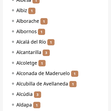
1
⚬
Albiz
1
⚬
Alborache
1
⚬
Albornos
1
⚬
Alcalá del Río
1
⚬
Alcantarilla
3
⚬
Alcoletge
1
⚬
Alconada de Maderuelo
1
⚬
Alcubilla de Avellaneda
1
⚬
Alcúdia
3
⚬
Aldapa
1