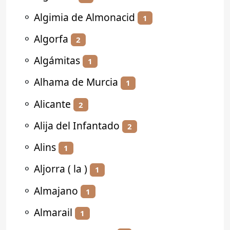
⚬
Algimia de Almonacid
1
⚬
Algorfa
2
⚬
Algámitas
1
⚬
Alhama de Murcia
1
⚬
Alicante
2
⚬
Alija del Infantado
2
⚬
Alins
1
⚬
Aljorra ( la )
1
⚬
Almajano
1
⚬
Almarail
1