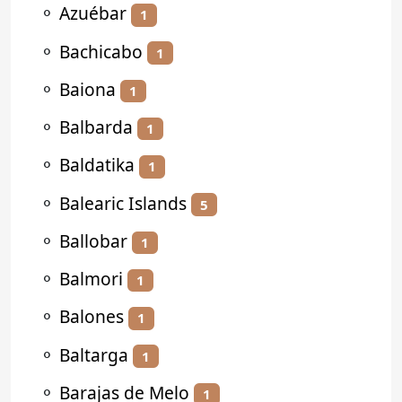
⚬
Azuébar
1
⚬
Bachicabo
1
⚬
Baiona
1
⚬
Balbarda
1
⚬
Baldatika
1
⚬
Balearic Islands
5
⚬
Ballobar
1
⚬
Balmori
1
⚬
Balones
1
⚬
Baltarga
1
⚬
Barajas de Melo
1