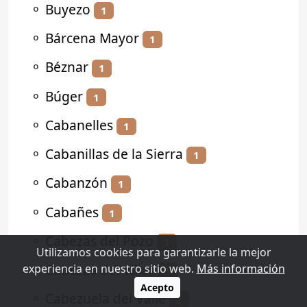
⚬
Buyezo
1
⚬
Bárcena Mayor
1
⚬
Béznar
1
⚬
Búger
1
⚬
Cabanelles
1
⚬
Cabanillas de la Sierra
1
⚬
Cabanzón
1
⚬
Cabañes
1
⚬
Cabezas del Pozo
1
Utilizamos cookies para garantizarle la mejor
⚬
Cabezas del Villar
experiencia en nuestro sitio web.
Más información
1
Acepto
⚬
Cabezuela del Valle
2