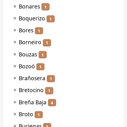
⚬
Bonares
1
⚬
Boquerizo
1
⚬
Bores
1
⚬
Borneiro
1
⚬
Bouzas
1
⚬
Bozoó
1
⚬
Brañosera
1
⚬
Bretocino
1
⚬
Breña Baja
4
⚬
Broto
1
⚬
Buciegas
1