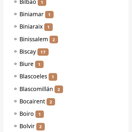
⚬
Bilbao
1
⚬
Biniamar
1
⚬
Biniaraix
1
⚬
Binissalem
2
⚬
Biscay
17
⚬
Biure
1
⚬
Blascoeles
1
⚬
Blascomillán
2
⚬
Bocairent
2
⚬
Boiro
1
⚬
Bolvir
2