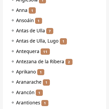
1
⚬
Anna
1
⚬
Ansoáin
1
⚬
Antas de Ulla
7
⚬
Antas de Ulla, Lugo
1
⚬
Antequera
11
⚬
Antezana de la Ribera
2
⚬
Aprikano
1
⚬
Aranarache
1
⚬
Arancón
1
⚬
Arantiones
1