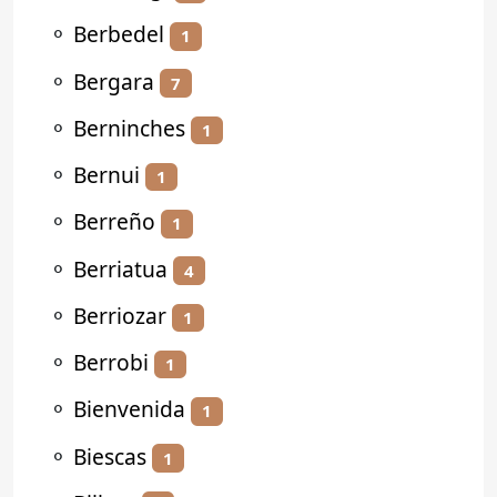
⚬
Berbedel
1
⚬
Bergara
7
⚬
Berninches
1
⚬
Bernui
1
⚬
Berreño
1
⚬
Berriatua
4
⚬
Berriozar
1
⚬
Berrobi
1
⚬
Bienvenida
1
⚬
Biescas
1