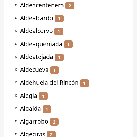
⚬
Aldeacentenera
2
⚬
Aldealcardo
1
⚬
Aldealcorvo
1
⚬
Aldeaquemada
1
⚬
Aldeatejada
1
⚬
Aldecueva
1
⚬
Aldehuela del Rincón
1
⚬
Alegia
1
⚬
Algaida
1
⚬
Algarrobo
2
⚬
Algeciras
2