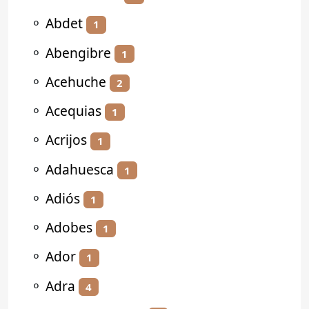
⚬
Abdet
1
⚬
Abengibre
1
⚬
Acehuche
2
⚬
Acequias
1
⚬
Acrijos
1
⚬
Adahuesca
1
⚬
Adiós
1
⚬
Adobes
1
⚬
Ador
1
⚬
Adra
4