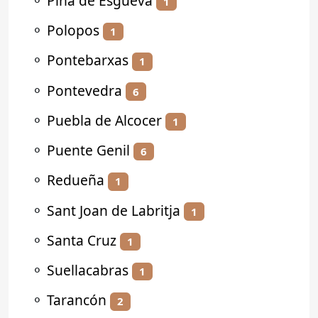
⚬
Piña de Esgueva
1
⚬
Polopos
1
⚬
Pontebarxas
1
⚬
Pontevedra
6
⚬
Puebla de Alcocer
1
⚬
Puente Genil
6
⚬
Redueña
1
⚬
Sant Joan de Labritja
1
⚬
Santa Cruz
1
⚬
Suellacabras
1
⚬
Tarancón
2