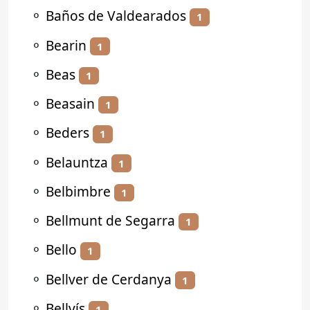
⚬
Baños de Valdearados
1
⚬
Bearin
1
⚬
Beas
1
⚬
Beasain
1
⚬
Beders
1
⚬
Belauntza
1
⚬
Belbimbre
1
⚬
Bellmunt de Segarra
1
⚬
Bello
1
⚬
Bellver de Cerdanya
1
⚬
Bellvís
1