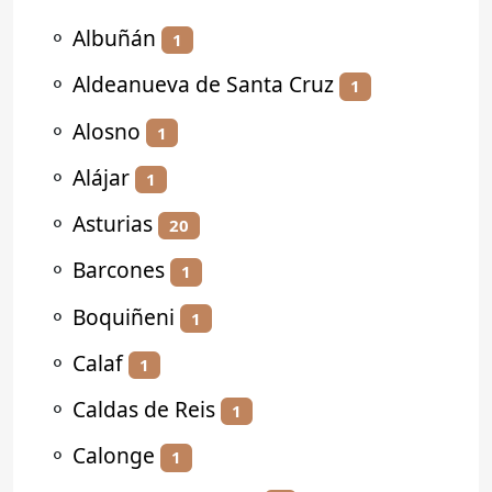
⚬
Albuñán
1
⚬
Aldeanueva de Santa Cruz
1
⚬
Alosno
1
⚬
Alájar
1
⚬
Asturias
20
⚬
Barcones
1
⚬
Boquiñeni
1
⚬
Calaf
1
⚬
Caldas de Reis
1
⚬
Calonge
1