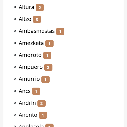
⚬
Altura
2
⚬
Altzo
3
⚬
Ambasmestas
1
⚬
Amezketa
1
⚬
Amoroto
1
⚬
Ampuero
2
⚬
Amurrio
1
⚬
Ancs
1
⚬
Andrín
2
⚬
Anento
1
⚬
Anglesola