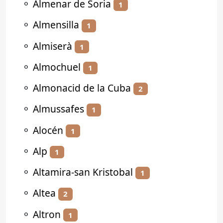
⚬
Almenar de Soria
1
⚬
Almensilla
1
⚬
Almiserà
1
⚬
Almochuel
1
⚬
Almonacid de la Cuba
2
⚬
Almussafes
1
⚬
Alocén
1
⚬
Alp
1
⚬
Altamira-san Kristobal
1
⚬
Altea
2
⚬
Altron
1