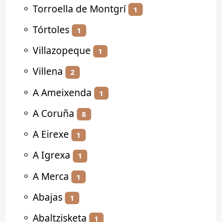
⚬
Torroella de Montgrí
1
⚬
Tórtoles
1
⚬
Villazopeque
1
⚬
Villena
2
⚬
A Ameixenda
1
⚬
A Coruña
8
⚬
A Eirexe
1
⚬
A Igrexa
1
⚬
A Merca
1
⚬
Abajas
1
⚬
Abaltzisketa
1