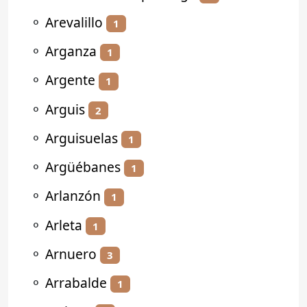
⚬
Arevalillo
1
⚬
Arganza
1
⚬
Argente
1
⚬
Arguis
2
⚬
Arguisuelas
1
⚬
Argüébanes
1
⚬
Arlanzón
1
⚬
Arleta
1
⚬
Arnuero
3
⚬
Arrabalde
1