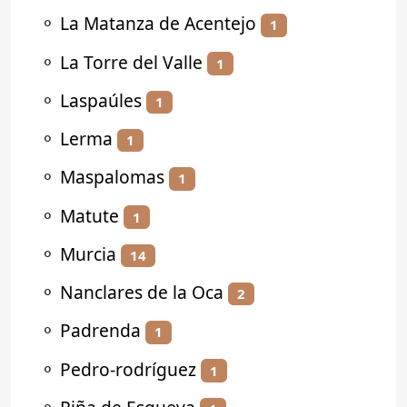
⚬
La Matanza de Acentejo
1
⚬
La Torre del Valle
1
⚬
Laspaúles
1
⚬
Lerma
1
⚬
Maspalomas
1
⚬
Matute
1
⚬
Murcia
14
⚬
Nanclares de la Oca
2
⚬
Padrenda
1
⚬
Pedro-rodríguez
1