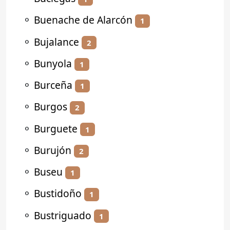
⚬
Buenache de Alarcón
1
⚬
Bujalance
2
⚬
Bunyola
1
⚬
Burceña
1
⚬
Burgos
2
⚬
Burguete
1
⚬
Burujón
2
⚬
Buseu
1
⚬
Bustidoño
1
⚬
Bustriguado
1