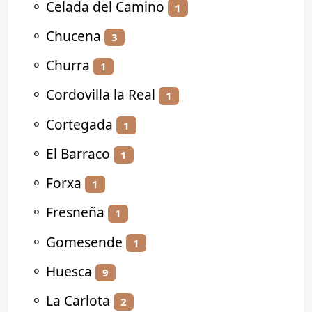
⚬
Celada del Camino
1
⚬
Chucena
3
⚬
Churra
1
⚬
Cordovilla la Real
1
⚬
Cortegada
1
⚬
El Barraco
1
⚬
Forxa
1
⚬
Fresneña
1
⚬
Gomesende
1
⚬
Huesca
9
⚬
La Carlota
2