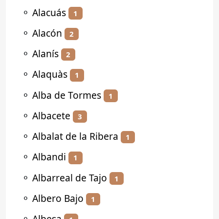
⚬
Alacuás
1
⚬
Alacón
2
⚬
Alanís
2
⚬
Alaquàs
1
⚬
Alba de Tormes
1
⚬
Albacete
3
⚬
Albalat de la Ribera
1
⚬
Albandi
1
⚬
Albarreal de Tajo
1
⚬
Albero Bajo
1
⚬
Albesa