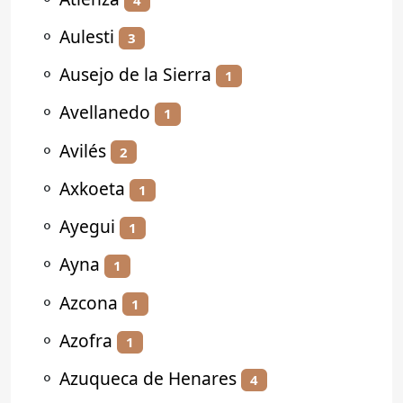
⚬
Aulesti
3
⚬
Ausejo de la Sierra
1
⚬
Avellanedo
1
⚬
Avilés
2
⚬
Axkoeta
1
⚬
Ayegui
1
⚬
Ayna
1
⚬
Azcona
1
⚬
Azofra
1
⚬
Azuqueca de Henares
4