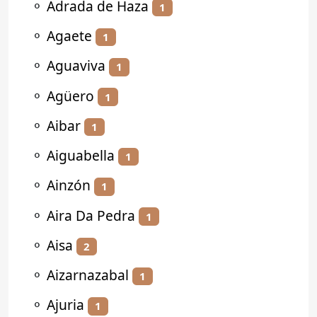
⚬
Adrada de Haza
1
⚬
Agaete
1
⚬
Aguaviva
1
⚬
Agüero
1
⚬
Aibar
1
⚬
Aiguabella
1
⚬
Ainzón
1
⚬
Aira Da Pedra
1
⚬
Aisa
2
⚬
Aizarnazabal
1
⚬
Ajuria
1