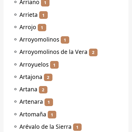
⚬
Arriano
1
⚬
Arrieta
1
⚬
Arrojo
1
⚬
Arroyomolinos
1
⚬
Arroyomolinos de la Vera
2
⚬
Arroyuelos
1
⚬
Artajona
2
⚬
Artana
2
⚬
Artenara
1
⚬
Artomaña
1
⚬
Arévalo de la Sierra
1